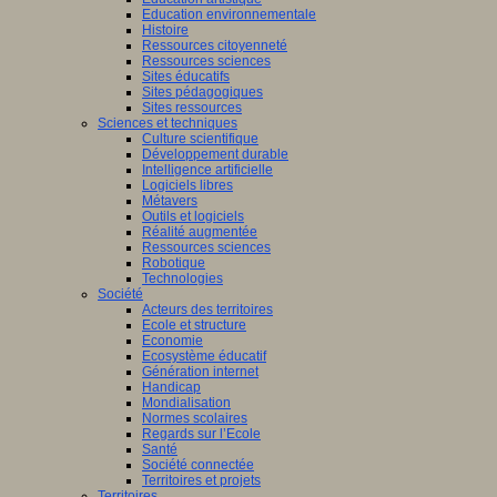
Education environnementale
Histoire
Ressources citoyenneté
Ressources sciences
Sites éducatifs
Sites pédagogiques
Sites ressources
Sciences et techniques
Culture scientifique
Développement durable
Intelligence artificielle
Logiciels libres
Métavers
Outils et logiciels
Réalité augmentée
Ressources sciences
Robotique
Technologies
Société
Acteurs des territoires
Ecole et structure
Economie
Ecosystème éducatif
Génération internet
Handicap
Mondialisation
Normes scolaires
Regards sur l’Ecole
Santé
Société connectée
Territoires et projets
Territoires