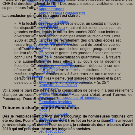
Apprendre et enseigner
CNRS et directeur adjoint de l’IPP. Des programmes qui, visiblement, n’ont pas
Apprendre
su porter leurs fruits. »
[2]
Apprentissages
Apprentissages collaboratifs
La conclusion générale du rapport est claire :
Créativité
Culture numérique
« À la lecture des résultats de cette étude, un constat s’impose :
Evaluations
les dispositifs dits« d’ouverture », qui ont été mis en place par les
Individualisation
grandes écoles depuis le milieu des années 2000 pour tenter de
Initiatives
diversifier leur recrutement, n’ont pas atteint leurs objectifs. Entre
Interdisciplinarité
2006 et 2016, la base de recrutement des grandes écoles est
Outils pour la classe
restée très étroite et n’a guère évolué, tant du point de vue du
Arts et Culture
profil social des étudiants que de leur origine géographique et
Art
de leur répartition selon le genre. Les grandes écoles ont certes
Cinéma
connu une forme de « démocratisation quantitative », à travers
Culture
une augmentation de leurs effectifs au cours de la décennie
Culture et numérique
écoulée. Ce processus n’a pas cependant débouché sur une
Dispositifs de médiation
démocratisation « qualitative » : ces institutions d’élite sont
Littérature
restées largement fermées aux élèves issus de milieux sociaux
Formation
défavorisées, les filles y demeurent sous-représentées et la part
Compétences professionnelles
des étudiants non franciliens n’a pas progressé. » (p. 257)
Dispositifs de formation
E- formation
Voilà pour le paysage des élites, la composition de celle-ci n’a pas réellement
Enjeux et évolutions
changée au cours de cette décennie. Mais ceci c’était avant l’arrivée de
Enseignement supérieur et numérique
Parcoursup. Donc et maintenant ?
Formations hybrides
Formation universitaire
Tribunes à charge contre Parcoursup
Mooc’s
Outils collaboratifs
Dès le remplacement d’APB par Parcoursup de nombreuses tribunes ont
Sites ressources
été écrites. Pour ma part j’avais écrit très tôt un texte critique
[3]
sur lequel
Tutorat
je reviendrais sans doute. Pour ce post, je retiendrais deux tribunes d’avril
Jeux
2018 qui ont pris pour thème les inégalités sociales.
Jeu et éducation