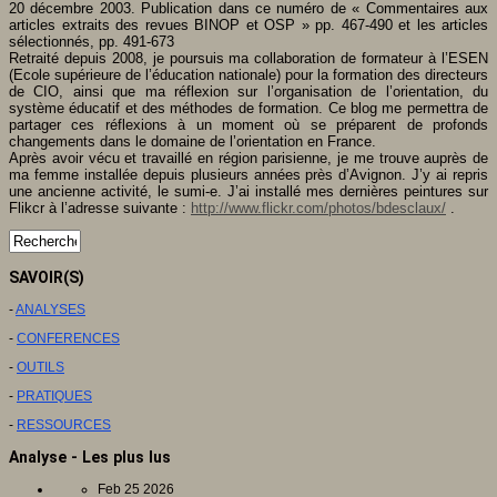
20 décembre 2003. Publication dans ce numéro de « Commentaires aux
articles extraits des revues BINOP et OSP » pp. 467-490 et les articles
sélectionnés, pp. 491-673
Retraité depuis 2008, je poursuis ma collaboration de formateur à l’ESEN
(Ecole supérieure de l’éducation nationale) pour la formation des directeurs
de CIO, ainsi que ma réflexion sur l’organisation de l’orientation, du
système éducatif et des méthodes de formation. Ce blog me permettra de
partager ces réflexions à un moment où se préparent de profonds
changements dans le domaine de l’orientation en France.
Après avoir vécu et travaillé en région parisienne, je me trouve auprès de
ma femme installée depuis plusieurs années près d’Avignon. J’y ai repris
une ancienne activité, le sumi-e. J’ai installé mes dernières peintures sur
Flikcr à l’adresse suivante :
http://www.flickr.com/photos/bdesclaux/
.
SAVOIR(S)
-
ANALYSES
-
CONFERENCES
-
OUTILS
-
PRATIQUES
-
RESSOURCES
Analyse - Les plus lus
Feb 25 2026