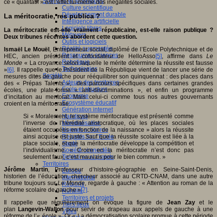
Sciences et techniques
ce « qualitatif » est l’effet lui-même des inégalités sociales.
Culture scientifique
Développement durable
La méritocratie, res publica ?
Intelligence artificielle
Logiciels libres
La méritocratie est-elle vraiment républicaine, est-elle raison publique ?
Métavers
Deux tribunes récentes abordent cette question.
Outils et logiciels
Réalité augmentée
Ismaël Le Mouël
, Entrepreneur social, diplômé de l’Ecole Polytechnique et de
Ressources sciences
HEC, ancien président et cofondateur de HelloAsso
[5]
, affirme dans
Le
Robotique
Monde
« La croyance selon laquelle le mérite détermine la réussite est fausse
Technologies
»
[6]
. Il rappelle que le Président de la République vient de lancer une série de
Société
mesures dites de gauche pour rééquilibrer son quinquennat : des places dans
Acteurs des territoires
des « Prépas Talents », des parcours spécifiques dans certaines grandes
Ecole et structure
écoles, une plate-forme « anti-discriminations », et enfin un programme
Economie
d’incitation au mentorat. Mais celui-ci comme tous nos autres gouvernants
Ecosystème éducatif
croient en la méritocratie.
Génération internet
Handicap
Si « Moralement, le système méritocratique est présenté comme
Mondialisation
l’inverse de l’hérédité aristocratique, où les places sociales
Normes scolaires
étaient occupées en fonction de la naissance » alors la réussite
Regards sur l’Ecole
ainsi acquise est juste. Sauf que la réussite scolaire est liée à la
Santé
place sociale, et que la méritocratie développe la compétition et
Société connectée
l’individualisme. « Croire en la méritocratie n’est donc pas
Territoires et projets
seulement faux, c’est mauvais pour le bien commun. »
Territoires
Jérôme Martin
, Professeur d’histoire-géographie en Seine-Saint-Denis,
Europe
historien de l’éducation, chercheur associé au CRTD-CNAM, dans une autre
International
tribune toujours sur
Le Monde
, regarde à gauche : « Attention au roman de la
Régions
réforme scolaire de gauche »
[7]
.
Ruralité
Territoires et projets
Il rappelle que régulièrement on évoque la figure de
Jean Zay
et le
Tiers lieux
plan
Langevin-Wallon
pour servir de drapeau aux appels de gauche à une
Villes
réforme de l’« école ». Or « La démocratisation scolaire promue à cette période