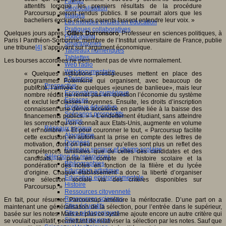
Fablab
attentifs lorsque les premiers résultats de la procédure
Géolocalisation
Parcoursup seront rendus publics. Il se pourrait alors que les
Images
bacheliers exclus et leurs parents fassent entendre leur voix. »
Les mondes virtuels en éducation
Pratiques collaboratives
Quelques jours après,
Gilles Dorronsoro
, Professeur en sciences politiques, à
Podcasting
Paris I Panthéon-Sorbonne, membre de l’Institut universitaire de France, publie
Smartphones
une tribune
[4]
s’appuyant sur l’argument économique.
Tableaux numériques
Tablettes
Les bourses accordées ne permettent pas de vivre normalement.
Web radio
Webdocumentaire
« Quelques institutions prestigieuses mettent en place des
eTwinning
programmes Potemkine qui organisent, avec beaucoup de
Prospective
publicité, l’arrivée de quelques «jeunes de banlieue», mais leur
Ecosystème numérique
nombre réduit ne remet pas en question l’économie du système
Espaces
et exclut les classes moyennes. Ensuite, les droits d’inscription
Politique éducative
connaissent une dérive accélérée en partie liée à la baisse des
Scénarios prospectifs
financements publics. » « L’endettement étudiant, sans atteindre
Temps
les sommets qu’on connaît aux Etats-Unis, augmente en volume
Réseaux sociaux
et en nombre. » Et pour couronner le tout, « Parcoursup facilite
Algorithme
cette exclusion en autorisant la prise en compte des lettres de
Données
motivation, dont on peut penser qu’elles sont plus un reflet des
Réseaux sociaux et champ scolaire
compétences familiales que de celles des candidates et des
Sélection de ressources
candidats, la prise en compte de l’histoire scolaire et la
Bibliographies
pondération des notes en fonction de la filière et du lycée
Education artistique
d’origine. Chaque établissement a donc la liberté d’organiser
Education environnementale
une sélection sociale via des critères disponibles sur
Histoire
Parcoursup. »
Ressources citoyenneté
Ressources sciences
En fait, pour résumer, Parcoursup améliore la méritocratie. D’une part on a
Sites éducatifs
maintenant une généralisation de la sélection, pour l’entrée dans le supérieur,
Sites pédagogiques
basée sur les notes. Mais en plus ce système ajoute encore un autre critère qui
Sites ressources
se voulait qualitatif, permettant de relativiser la sélection par les notes. Sauf que