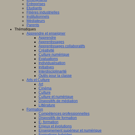
Entreprises
Etudiants
Filières industrielles
Institutionnels
Médiateurs
Parents
Thématiques
Apprendre et enseigner
Apprendre
Apprentissages
Apprentissages collaboratifs
Créativité
Culture numérique
Evaluations
Individualisation
Initiatives
Interdisciplinarité
Outils pour la classe
Arts et Culture
Art
Cinéma
Culture
Culture et numérique
Dispositifs de médiation
Littérature
Formation
Compétences professionnelles
Dispositifs de formation
E- formation
Enjeux et évolutions
Enseignement supérieur et numérique
Formations hybrides