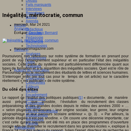
Débats
Faits marquants
Interviews
Reportages
Inégalités, méritocratie, commun
Brèves
Agenda
mercredi, Mar 24 2021
Innover
Analyses
Didactique
Écrit par
Desclaux Bernard
Dispositifs
Pédagogie
Recherche
Technologies
managersmagazine.com
Savoir(s)
Analyses
Poursuivons nos réflexions sur notre système de formation en prenant pour
Conférences
point de vue l’enseignement supérieur et en particulier l’état des inégalités
Outils
sociales. Cette partie du système est particulièrement différenciée quant aux
Pratiques
types de formation et à la répartition des inégalités sociales. Quel est le rôle de
Acteurs de l'éducation
Parcoursup dans le recrutement des étudiants de lettres et sciences humaines.
Animateurs
S’interroger enfin (en tout cas pour le temps de cet article) sur le caractère
Chercheurs
réellement « res publicain » de notre système.
Collectivités
Editeurs
Du côté des élites
EdTech
Encadrement
Le rapport de l’Institut des politiques publiques
[1]
« documente, de manière
Enseignants
aussi précise que possible, l’évolution du recrutement des classes
Entreprises
préparatoires et des grandes écoles depuis le milieu des années 2000 » …
Etudiants
« selon plusieurs dimensions : leur origine sociale, leur genre, leur origine
Filières industrielles
géographique et leur parcours scolaire antérieur ». (p. 3) . « Par ailleurs, la
Institutionnels
période étudiée n’est pas anodine. « On couvre une décennie importante, car
Médiateurs
c’est celle durant laquelle ont été mis en place des programmes d’ouverture
Parents
sociale afin de diversifier le recrutement dans les grandes écoles », explique à
Thématiques
France 24 l’un des auteurs du rapport, Julien Grenet, directeur de recherche au