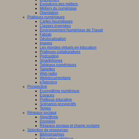
Evolutions des métiers
Métiers du numérique
Orientation
Pratiques numériques
Cartes heuristiques
Classes inversées
Environnement Numérique de Travail
Fablab
Géolocalisation
Images
Les mondes virtuels en éducation
Pratiques collaboratives
Podcasting
Smartphones
Tableaux numériques
Tablettes
Web radio
Webdocumentaire
eTwinning
Prospective
Ecosystème numérique
Espaces
Politique éducative
Scénarios prospectifs
Temps
Réseaux sociaux
Algorithme
Données
Réseaux sociaux et champ scolaire
Sélection de ressources
Bibliographies
Education artistique