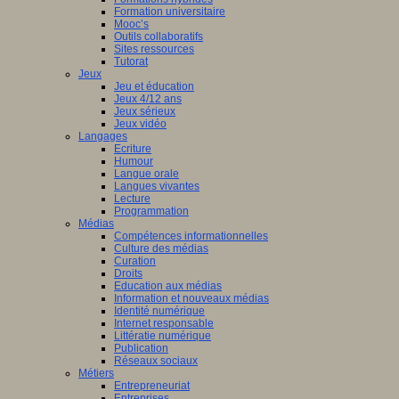
Formation universitaire
Mooc’s
Outils collaboratifs
Sites ressources
Tutorat
Jeux
Jeu et éducation
Jeux 4/12 ans
Jeux sérieux
Jeux vidéo
Langages
Ecriture
Humour
Langue orale
Langues vivantes
Lecture
Programmation
Médias
Compétences informationnelles
Culture des médias
Curation
Droits
Education aux médias
Information et nouveaux médias
Identité numérique
Internet responsable
Littératie numérique
Publication
Réseaux sociaux
Métiers
Entrepreneuriat
Entreprises