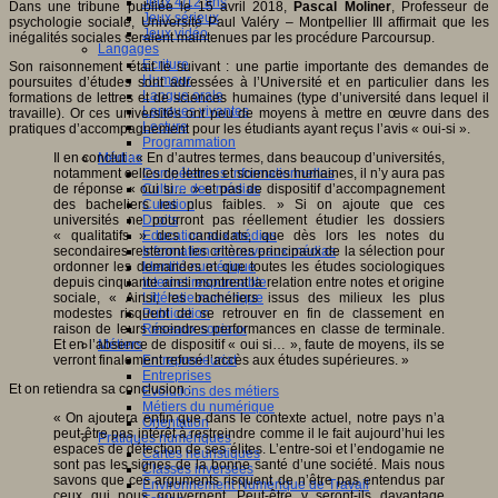
Jeux 4/12 ans
Dans une tribune publiée le 15 avril 2018,
Pascal Moliner
, Professeur de
Jeux sérieux
psychologie sociale, Université Paul Valéry – Montpellier III affirmait que les
Jeux vidéo
inégalités sociales seraient maintenues par les procédure Parcoursup.
Langages
Ecriture
Son raisonnement était le suivant : une partie importante des demandes de
Humour
poursuites d’études sont adressées à l’Université et en particulier dans les
Langue orale
formations de lettres et de sciences humaines (type d’université dans lequel il
Langues vivantes
travaille). Or ces universités ont peu de moyens à mettre en œuvre dans des
Lecture
pratiques d’accompagnement pour les étudiants ayant reçus l’avis « oui-si ».
Programmation
Il en conclut : « En d’autres termes, dans beaucoup d’universités,
Médias
notamment celles de lettres et sciences humaines, il n’y aura pas
Compétences informationnelles
de réponse « oui si… » et pas de dispositif d’accompagnement
Culture des médias
des bacheliers les plus faibles. » Si on ajoute que ces
Curation
universités ne pourront pas réellement étudier les dossiers
Droits
« qualitatifs » des candidats, que dès lors les notes du
Education aux médias
secondaires resteront les critères principaux de la sélection pour
Information et nouveaux médias
ordonner les demandes et que toutes les études sociologiques
Identité numérique
depuis cinquante ainsi montrent la relation entre notes et origine
Internet responsable
sociale, « Ainsi, les bacheliers issus des milieux les plus
Littératie numérique
modestes risquent de se retrouver en fin de classement en
Publication
raison de leurs moindres performances en classe de terminale.
Réseaux sociaux
Et en l’absence de dispositif « oui si… », faute de moyens, ils se
Métiers
verront finalement refusé l’accès aux études supérieures. »
Entrepreneuriat
Entreprises
Et on retiendra sa conclusion :
Evolutions des métiers
Métiers du numérique
« On ajoutera enfin que dans le contexte actuel, notre pays n’a
Orientation
peut-être pas intérêt à restreindre comme il le fait aujourd’hui les
Pratiques numériques
espaces de détection de ses élites. L’entre-soi et l’endogamie ne
Cartes heuristiques
sont pas les signes de la bonne santé d’une société. Mais nous
Classes inversées
savons que ces arguments risquent de n’être pas entendus par
Environnement Numérique de Travail
ceux qui nous gouvernent. Peut-être y seront-ils davantage