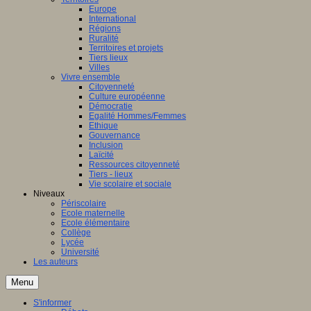
Europe
International
Régions
Ruralité
Territoires et projets
Tiers lieux
Villes
Vivre ensemble
Citoyenneté
Culture européenne
Démocratie
Egalité Hommes/Femmes
Ethique
Gouvernance
Inclusion
Laïcité
Ressources citoyenneté
Tiers - lieux
Vie scolaire et sociale
Niveaux
Périscolaire
Ecole maternelle
Ecole élémentaire
Collège
Lycée
Université
Les auteurs
Menu
S'informer