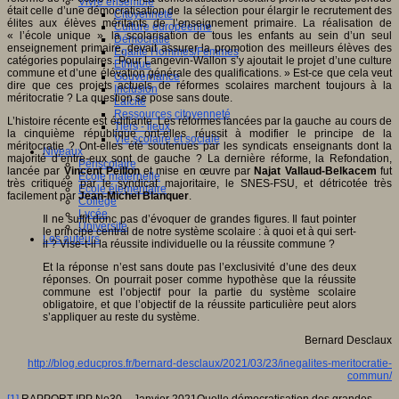
Vivre ensemble
était celle d’une démocratisation de la sélection pour élargir le recrutement des
Citoyenneté
élites aux élèves méritants de l’enseignement primaire. La réalisation de
Culture européenne
« l’école unique », la scolarisation de tous les enfants au sein d’un seul
Démocratie
enseignement primaire, devait assurer la promotion des meilleurs élèves des
Egalité Hommes/Femmes
catégories populaires. Pour Langevin-Wallon s’y ajoutait le projet d’une culture
Ethique
commune et d’une élévation générale des qualifications. » Est-ce que cela veut
Gouvernance
dire que ces projets actuels de réformes scolaires marchent toujours à la
Inclusion
méritocratie ? La question se pose sans doute.
Laïcité
Ressources citoyenneté
L’histoire récente est édifiante. Les réformes lancées par la gauche au cours de
Tiers - lieux
la cinquième république ont-elles réussit à modifier le principe de la
Vie scolaire et sociale
méritocratie ? Ont-elles été soutenues par les syndicats enseignants dont la
Niveaux
majorité d’entre-eux sont de gauche ? La dernière réforme, la Refondation,
Périscolaire
lancée par
Vincent Peillon
et mise en œuvre par
Najat Vallaud-Belkacem
fut
Ecole maternelle
très critiquée par le syndicat majoritaire, le SNES-FSU, et détricotée très
Ecole élémentaire
facilement par
Jean-Michel
Blanquer
.
Collège
Lycée
Il ne suffit donc pas d’évoquer de grandes figures. Il faut pointer
Université
le principe central de notre système scolaire : à quoi et à qui sert-
Les auteurs
il ? Vise-t-il la réussite individuelle ou la réussite commune ?
Et la réponse n’est sans doute pas l’exclusivité d’une des deux
réponses. On pourrait poser comme hypothèse que la réussite
commune est l’objectif pour la partie du système scolaire
obligatoire, et que l’objectif de la réussite particulière peut alors
s’appliquer au reste du système.
Bernard Desclaux
http://blog.educpros.fr/bernard-desclaux/2021/03/23/inegalites-meritocratie-
commun/