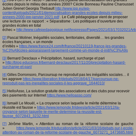
[1]
RAPPORT IPP No30 – Janvier 2021Quelle démocratisation des grandes
écoles depuis le milieu des années 2000? Cécile Bonneau Pauline Charousset
Julien Grenet Georgia Thebault
http://www.ipp.eu/wp-
content/uploads/2021/01/democratisation-grandes-ecoles-depuis-milieu-
annees-2000-ipp-janvier-2021.pdf
. Le Café pédagogique vient de proposer
une lecture de ce rapport : « Séparatisme : Les politiques d’ouverture des
grandes écoles en total
échec »
http://www.cafepedagogique.net/lexpresso/Pages/2021/03/17032021A
[2]
Pascal Moliner, Inégalités sociales, territoriales, diversité… les grandes
écoles françaises, « un monde
d’initiés »
https://www.france24.com/fr/france/20210119-france-les-grandes-
%C3%A9coles-apparaissent-largement-comme-un-monde-d-initi%C3%A9s
[3]
Bernard Desclaux « Précipitation, hasard, surcharge et pari
»
http://blog.educpros.fr/bernard-desclaux/2017/11/20/precipitation-hasard-
surcharge-et-pari/
[4]
Gilles Dorronsoro, Parcoursup ne reproduit pas les inégalités sociales… il
les aggrave
https://www.liberation.fr/debats/2018/04/17/parcoursup-ne-
reproduit-pas-les-inegalites-sociales-il-les-aggrave_1644010/
[5]
HelloAsso, La solution gratuite des associations et des clubs pour recevoir
des paiements sur Internet
https://www.helloasso.com/
[6]
Ismaël Le Mouël, « La croyance selon laquelle le mérite détermine la
réussite est fausse »
https://www.lemonde.fr/idees/article/2021/03/12/la-
croyance-selon-laquelle-le-merite-determine-la-reussite-est-
fausse_6072843_3232.html
[7]
Jérôme Martin, « Attention au roman de la réforme scolaire de gauche
»
https://www.lemonde.fr/education/article/2021/03/16/debats-sur-l-ecole-
attention-au-roman-de-la-reforme-scolaire-de-gauche_6073271_1473685.html