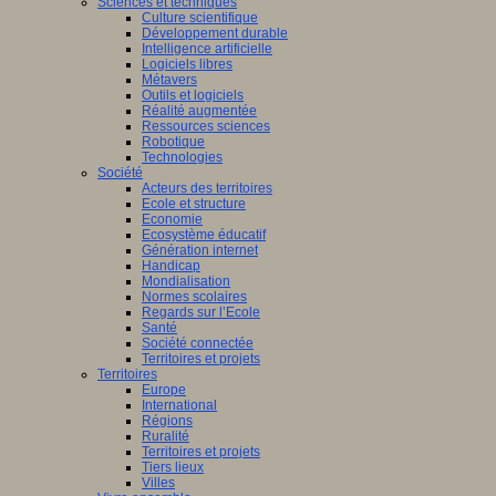
Sciences et techniques
Culture scientifique
Développement durable
Intelligence artificielle
Logiciels libres
Métavers
Outils et logiciels
Réalité augmentée
Ressources sciences
Robotique
Technologies
Société
Acteurs des territoires
Ecole et structure
Economie
Ecosystème éducatif
Génération internet
Handicap
Mondialisation
Normes scolaires
Regards sur l’Ecole
Santé
Société connectée
Territoires et projets
Territoires
Europe
International
Régions
Ruralité
Territoires et projets
Tiers lieux
Villes