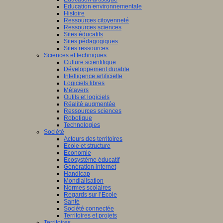
Education environnementale
Histoire
Ressources citoyenneté
Ressources sciences
Sites éducatifs
Sites pédagogiques
Sites ressources
Sciences et techniques
Culture scientifique
Développement durable
Intelligence artificielle
Logiciels libres
Métavers
Outils et logiciels
Réalité augmentée
Ressources sciences
Robotique
Technologies
Société
Acteurs des territoires
Ecole et structure
Economie
Ecosystème éducatif
Génération internet
Handicap
Mondialisation
Normes scolaires
Regards sur l’Ecole
Santé
Société connectée
Territoires et projets
Territoires