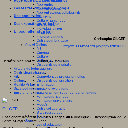
Répertoire de visites virtuelles
Apprendre et enseigner
Apprendre
Les visites virtuelles de Google
Apprentissages
Apprentissages collaboratifs
Une application
Créativité
Culture numérique
Des expositions virtuelles
Evaluations
Individualisation
Et pour aller plus loin
Initiatives
Interdisciplinarité
Christophe GILGER
Outils pour la classe
Arts et Culture
http://classetice.fr/spip.php?article103
Art
Cinéma
Culture
Culture et numérique
Dernière modification le lundi, 22 mai 2023
Dispositifs de médiation
Acteurs de leducation
Littérature
,
Outils pour la classe
Formation
,
Art
,
Compétences professionnelles
Culture
,
Dispositifs de formation
Réalité Virtuelle
E- formation
,
Sites pédagogiques
Enjeux et évolutions
,
Enseigner et apprendre
Enseignement supérieur et numérique
,
Formations hybrides
Formation universitaire
Mooc’s
Outils collaboratifs
GILGER
Sites ressources
Tutorat
Enseignant Référent pour les Usages du Numérique -
Circonscription de St
Jeux
Gervais/Pays du Mont-Blanc
Jeu et éducation