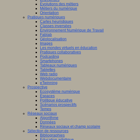
Evolutions des métiers
Métiers du numérique
Orientation
Pratiques numériques
Cartes heuristiques
Classes inversées
Environnement Numérique de Travail
Fablab
Géolocalisation
Images
Les mondes virtuels en éducation
Pratiques collaboratives
Podcasting
Smartphones
Tableaux numériques
Tablettes
Web radio
Webdocumentaire
eTwinning
Prospective
Ecosystème numérique
Espaces
Politique éducative
Scénarios prospectifs
Temps
Réseaux sociaux
Algorithme
Données
Réseaux sociaux et champ scolaire
Sélection de ressources
Bibliographies
Education artistique