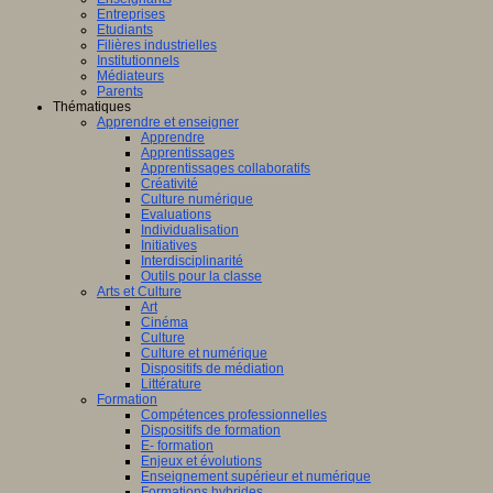
Entreprises
Etudiants
Filières industrielles
Institutionnels
Médiateurs
Parents
Thématiques
Apprendre et enseigner
Apprendre
Apprentissages
Apprentissages collaboratifs
Créativité
Culture numérique
Evaluations
Individualisation
Initiatives
Interdisciplinarité
Outils pour la classe
Arts et Culture
Art
Cinéma
Culture
Culture et numérique
Dispositifs de médiation
Littérature
Formation
Compétences professionnelles
Dispositifs de formation
E- formation
Enjeux et évolutions
Enseignement supérieur et numérique
Formations hybrides