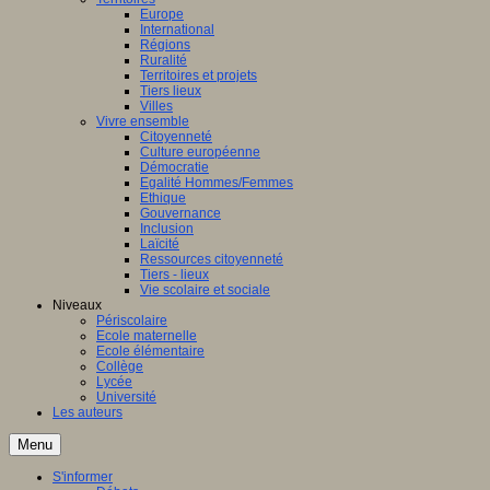
Europe
International
Régions
Ruralité
Territoires et projets
Tiers lieux
Villes
Vivre ensemble
Citoyenneté
Culture européenne
Démocratie
Egalité Hommes/Femmes
Ethique
Gouvernance
Inclusion
Laïcité
Ressources citoyenneté
Tiers - lieux
Vie scolaire et sociale
Niveaux
Périscolaire
Ecole maternelle
Ecole élémentaire
Collège
Lycée
Université
Les auteurs
Menu
S'informer