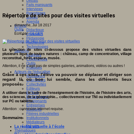
Débats
Faits marquants
Interviews
Reportages
Répertoire de sites pour des visites virtuelles
Brèves
Agenda
dimanche, Jui 18 2017
Innover
Outils
Didactique
Écrit par
GILGER
Dispositifs
Pédagogie
Recherche
Technologies
La sélection de sites ci-dessous propose des visites virtuelles dans
Savoir(s)
plusieurs lieux de toutes natures : château, camp de concentration, village
Analyses
reconstitué, forêt, espace, musée.
Conférences
Outils
Attention, il ne s’agit pas de simples galeries, animations, vidéos ou autres !
Pratiques
Acteurs de l'éducation
Grâce à ces sites, l’élève va pouvoir se déplacer et diriger son
Animateurs
regard là où bon lui semble, dans les différents lieux
Chercheurs
proposés.
Collectivités
Editeurs
A utiliser dans le cadre de l’enseignement de l’histoire, de l’histoire des arts,
EdTech
des sciences, de la géographie... collectivement sur TNI ou individuellement
Encadrement
sur PC ou tablette.
Enseignants
Entreprises
Attention : connexion internet requise.
Etudiants
Filières industrielles
Sommaire
Institutionnels
Médiateurs
La réalité virtuelle à l’école
Parents
Thématiques