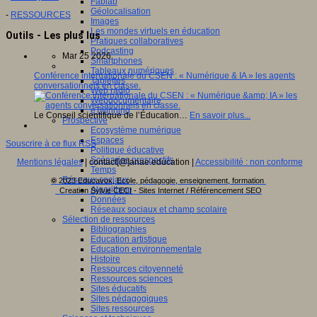
Fablab
Géolocalisation
-
RESSOURCES
Images
Les mondes virtuels en éducation
Outils - Les plus lus
Pratiques collaboratives
Podcasting
Mar 25 2026
Smartphones
Tableaux numériques
Conférence internationale du CSEN : « Numérique & IA » les agents
Tablettes
conversationnels en classe.
Web radio
Webdocumentaire
eTwinning
Le Conseil scientifique de l’Éducation…
En savoir plus...
Prospective
Ecosystème numérique
Espaces
Souscrire à ce flux RSS
Politique éducative
Scénarios prospectifs
Mentions légales
| contact[@]anae.education |
Accessibilité : non conforme
Temps
Réseaux sociaux
© 2023 Educavox, Ecole, pédagogie, enseignement, formation
Algorithme
Creation Sylvie CECI - Sites Internet / Référencement SEO
Données
Réseaux sociaux et champ scolaire
Sélection de ressources
Bibliographies
Education artistique
Education environnementale
Histoire
Ressources citoyenneté
Ressources sciences
Sites éducatifs
Sites pédagogiques
Sites ressources