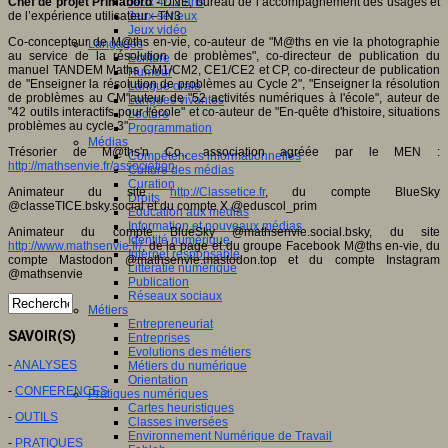
Jeux 4/12 ans
Chef de projet Primabord
- DNE, bureau de l’accompagnement des usages et
Jeux sérieux
de l’expérience utilisateur –TN3
Jeux vidéo
Co-concepteur de M@ths en-vie, co-auteur de "M@ths en vie la photographie
Langages
au service de la résolution de problèmes", co-directeur de publication du
Ecriture
manuel TANDEM Maths CM1/CM2, CE1/CE2 et CP, co-directeur de publication
Humour
de "Enseigner la résolution de problèmes au Cycle 2", "Enseigner la résolution
Langue orale
de problèmes au CM"auteur de "52 activités numériques à l'école", auteur de
Langues vivantes
"42 outils interactifs pour l'école" et co-auteur de "En-quête d'histoire, situations
Lecture
problèmes au cycle 3"
Programmation
Médias
Trésorier de M@ths'n Co., association agréée par le MEN :
Compétences informationnelles
http://mathsenvie.fr/association
Culture des médias
Curation
Animateur du site
http://Classetice.fr
, du compte BlueSky
Droits
@classeTICE.bsky.social et du compte X @eduscol_prim
Education aux médias
Information et nouveaux médias
Animateur du compte BlueSky @mathsenvie.social.bsky, du site
Identité numérique
http://www.mathsenvie.fr/
, de la page et du groupe Facebook M@ths en-vie, du
Internet responsable
compte Mastodon @mathsenvie.mastodon.top et du compte Instagram
Littératie numérique
@mathsenvie
Publication
Réseaux sociaux
Métiers
Entrepreneuriat
SAVOIR(S)
Entreprises
Evolutions des métiers
-
ANALYSES
Métiers du numérique
Orientation
-
CONFERENCES
Pratiques numériques
Cartes heuristiques
-
OUTILS
Classes inversées
Environnement Numérique de Travail
-
PRATIQUES