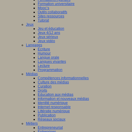
Formation universitaire
Mooc’s
Outils collaboratifs
Sites ressources
Tutorat
Jeux
Jeu et éducation
Jeux 4/12 ans
Jeux sérieux
Jeux vidéo
Langages
Ecriture
Humour
Langue orale
Langues vivantes
Lecture
Programmation
Médias
Compétences informationnelles
Culture des médias
Curation
Droits
Education aux médias
Information et nouveaux médias
Identité numérique
Internet responsable
Littératie numérique
Publication
Réseaux sociaux
Métiers
Entrepreneuriat
Entreprises