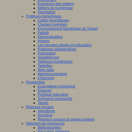
Evolutions des métiers
Métiers du numérique
Orientation
Pratiques numériques
Cartes heuristiques
Classes inversées
Environnement Numérique de Travail
Fablab
Géolocalisation
Images
Les mondes virtuels en éducation
Pratiques collaboratives
Podcasting
Smartphones
Tableaux numériques
Tablettes
Web radio
Webdocumentaire
eTwinning
Prospective
Ecosystème numérique
Espaces
Politique éducative
Scénarios prospectifs
Temps
Réseaux sociaux
Algorithme
Données
Réseaux sociaux et champ scolaire
Sélection de ressources
Bibliographies
Education artistique