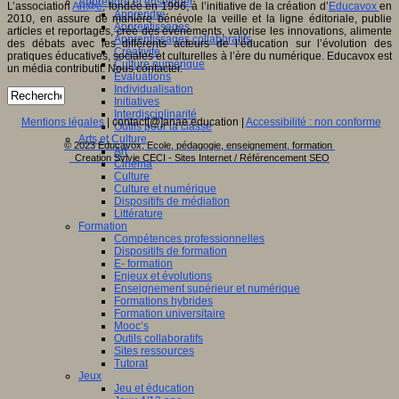
Apprendre et enseigner
L’association
An@é
, fondée en 1996, à l’initiative de la création d’
Educavox
en
Apprendre
2010, en assure de manière bénévole la veille et la ligne éditoriale, publie
Apprentissages
articles et reportages, crée des événements, valorise les innovations, alimente
Apprentissages collaboratifs
des débats avec les différents acteurs de l’éducation sur l’évolution des
Créativité
pratiques éducatives, sociales et culturelles à l’ère du numérique. Educavox est
Culture numérique
un média contributif. Nous contacter.
Evaluations
Individualisation
Initiatives
Interdisciplinarité
Mentions légales
| contact[@]anae.education |
Accessibilité : non conforme
Outils pour la classe
Arts et Culture
© 2023 Educavox, Ecole, pédagogie, enseignement, formation
Art
Creation Sylvie CECI - Sites Internet / Référencement SEO
Cinéma
Culture
Culture et numérique
Dispositifs de médiation
Littérature
Formation
Compétences professionnelles
Dispositifs de formation
E- formation
Enjeux et évolutions
Enseignement supérieur et numérique
Formations hybrides
Formation universitaire
Mooc’s
Outils collaboratifs
Sites ressources
Tutorat
Jeux
Jeu et éducation