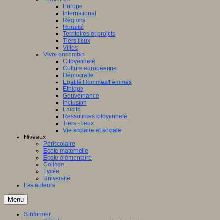
Europe
International
Régions
Ruralité
Territoires et projets
Tiers lieux
Villes
Vivre ensemble
Citoyenneté
Culture européenne
Démocratie
Egalité Hommes/Femmes
Ethique
Gouvernance
Inclusion
Laïcité
Ressources citoyenneté
Tiers - lieux
Vie scolaire et sociale
Niveaux
Périscolaire
Ecole maternelle
Ecole élémentaire
Collège
Lycée
Université
Les auteurs
Menu
S'informer