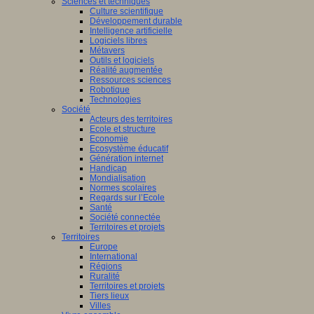
Sciences et techniques
Culture scientifique
Développement durable
Intelligence artificielle
Logiciels libres
Métavers
Outils et logiciels
Réalité augmentée
Ressources sciences
Robotique
Technologies
Société
Acteurs des territoires
Ecole et structure
Economie
Ecosystème éducatif
Génération internet
Handicap
Mondialisation
Normes scolaires
Regards sur l’Ecole
Santé
Société connectée
Territoires et projets
Territoires
Europe
International
Régions
Ruralité
Territoires et projets
Tiers lieux
Villes