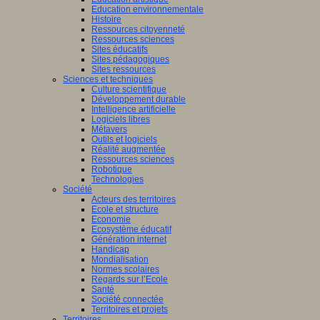
Education environnementale
Histoire
Ressources citoyenneté
Ressources sciences
Sites éducatifs
Sites pédagogiques
Sites ressources
Sciences et techniques
Culture scientifique
Développement durable
Intelligence artificielle
Logiciels libres
Métavers
Outils et logiciels
Réalité augmentée
Ressources sciences
Robotique
Technologies
Société
Acteurs des territoires
Ecole et structure
Economie
Ecosystème éducatif
Génération internet
Handicap
Mondialisation
Normes scolaires
Regards sur l’Ecole
Santé
Société connectée
Territoires et projets
Territoires