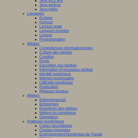
Jeux 4/12 ans
Jeux sérieux
Jeux vidéo
Langages
Ecriture
Humour
Langue orale
Langues vivantes
Lecture
Programmation
Médias
Compétences informationnelles
Culture des médias
Curation
Droits
Education aux médias
Information et nouveaux médias
Identité numérique
Internet responsable
Littératie numérique
Publication
Réseaux sociaux
Métiers
Entrepreneuriat
Entreprises
Evolutions des métiers
Métiers du numérique
Orientation
Pratiques numériques
Cartes heuristiques
Classes inversées
Environnement Numérique de Travail