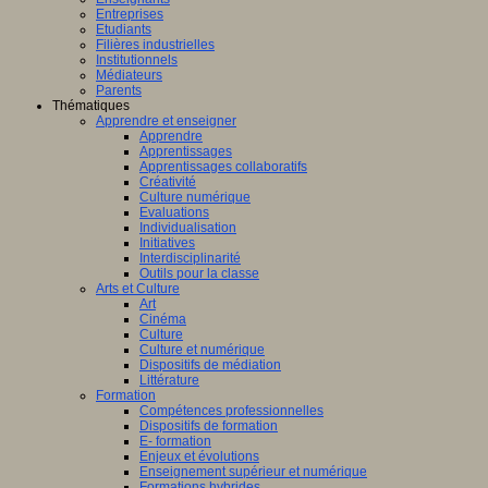
Entreprises
Etudiants
Filières industrielles
Institutionnels
Médiateurs
Parents
Thématiques
Apprendre et enseigner
Apprendre
Apprentissages
Apprentissages collaboratifs
Créativité
Culture numérique
Evaluations
Individualisation
Initiatives
Interdisciplinarité
Outils pour la classe
Arts et Culture
Art
Cinéma
Culture
Culture et numérique
Dispositifs de médiation
Littérature
Formation
Compétences professionnelles
Dispositifs de formation
E- formation
Enjeux et évolutions
Enseignement supérieur et numérique
Formations hybrides