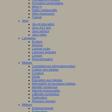
Formation universitaire
Mooc’s
Outils collaboratifs
Sites ressources
Tutorat
Jeux
Jeu et éducation
Jeux 4/12 ans
Jeux sérieux
Jeux vidéo
Langages
Ecriture
Humour
Langue orale
Langues vivantes
Lecture
Programmation
Médias
Compétences informationnelles
Culture des médias
Curation
Droits
Education aux médias
Information et nouveaux médias
Identité numérique
Internet responsable
Littératie numérique
Publication
Réseaux sociaux
Métiers
Entrepreneuriat
Entreprises