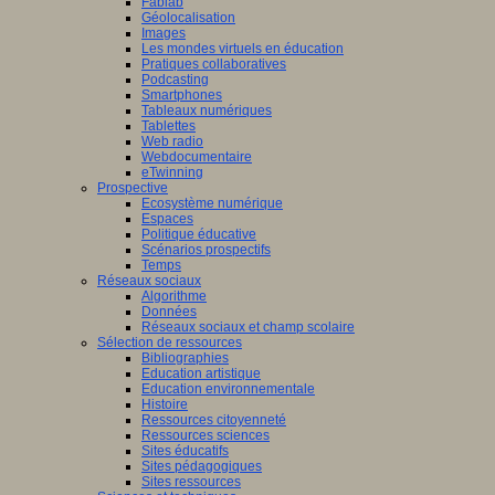
Fablab
Géolocalisation
Images
Les mondes virtuels en éducation
Pratiques collaboratives
Podcasting
Smartphones
Tableaux numériques
Tablettes
Web radio
Webdocumentaire
eTwinning
Prospective
Ecosystème numérique
Espaces
Politique éducative
Scénarios prospectifs
Temps
Réseaux sociaux
Algorithme
Données
Réseaux sociaux et champ scolaire
Sélection de ressources
Bibliographies
Education artistique
Education environnementale
Histoire
Ressources citoyenneté
Ressources sciences
Sites éducatifs
Sites pédagogiques
Sites ressources