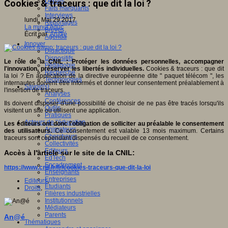
Débats
Cookies & traceurs : que dit la loi ?
Faits marquants
Interviews
lundi, Mai 29 2017
Reportages
La minut’éduc
Brèves
Écrit par
An@é
Agenda
Innover
Didactique
Dispositifs
Le rôle de la CNIL : Protéger les données personnelles, accompagner
Pédagogie
l'innovation, préserver les libertés individuelles.
Cookies & traceurs : que dit
Recherche
la loi ? En application de la directive européenne dite " paquet télécom ", les
Technologies
internautes doivent être informés et donner leur consentement préalablement à
Savoir(s)
l'insertion de traceurs.
Analyses
Conférences
Ils doivent disposer d'une possibilité de choisir de ne pas être tracés lorsqu'ils
Outils
visitent un site ou utilisent une application.
Pratiques
Acteurs de l'éducation
Les éditeurs ont donc l'obligation de solliciter au préalable le consentement
Animateurs
des utilisateurs.
Ce consentement est valable 13 mois maximum. Certains
Chercheurs
traceurs sont cependant dispensés du recueil de ce consentement.
Collectivités
Editeurs
Accès à l'article sur le site de la CNIL:
EdTech
Encadrement
https://www.cnil.fr/fr/cookies-traceurs-que-dit-la-loi
Enseignants
Entreprises
Editeurs
,
Etudiants
Droits
,
Filières industrielles
Institutionnels
Médiateurs
Parents
An@é
Thématiques