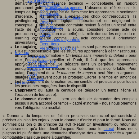
Vivre ensemble
démarche est par essence technico – conceptuelle, un rapport
Citoyenneté
permanent entre
la main et la pensée
. L’absence de réflexion sur le
Culture européenne
temps de formation, entraîne de facto chez les apprenants le sentiment
Démocratie
d’urgence. Il les amènera à opérer des choix contreproductifs. Ils
Egalité Hommes/Femmes
privilégieront, en toute logique, l’opérationnel en négligeant le
Ethique
conceptuel. Cette dichotomie contrainte revient à créer un fossé entre
Gouvernance
l’acte de manipulation de la souris, considéré comme acte de
Inclusion
production (une opération manuelle) et la réflexion sur les enjeux du e-
Laïcité
learning considérée comme un acte conceptuel à orientation
Ressources citoyenneté
universitaire.
Tiers - lieux
Le stagiaire
– Les organisations sociales sont par essence complexes.
Vie scolaire et sociale
S’il est indispensable que les structures apprennent à définir (attribuer)
Niveaux
un vrai temps de formation «
U
n temps sans impureté ni défaut
» pour
Périscolaire
citer Foucault in surveiller et Punir, il faut que les apprenants
Ecole maternelle
apprivoisent ce temps. Se débattre dans un perpétuel mouvement
Ecole élémentaire
pendulaire entre sa mission et sa formation est inconfortable. Pour
Collège
autant l’argument du «
Je manque de temps
» peut être un argument
Lycée
dilatoire, un paravent pour se protéger. Cadrer le temps en amont de
Université
tout engagement de formation est me semble t-il protecteur pour toutes
Les auteurs
les personnes engagées dans le dispositif :
L’apprenant
qui aura la certitude de dégager un temps fléché (à
l’exclusion de tout autre).
Le donneur d’ordre
– il sera en droit de demander des comptes
puisqu’il aura accordé ce temps « cadré et normé » nous nous orientons
vers l’obligation de résultat.
« Donner » du temps est en fait un processus contractuel qui consiste à
préciser ab initio les enjeux, pour le donneur d’ordre et pour le formé. Nous ne
sommes pas loin ci du principe du ROI (Return On Investment) ou retour sur
investissement qu’a bien décrit Jacques Rodet pour le
tutorat
. Nous nous
plaçons ici plutôt dans une démarche d’analyse des «
gains cachés »
que la
comptabilité classique peine à quantifier.