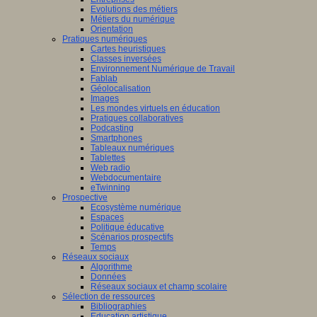
Evolutions des métiers
Métiers du numérique
Orientation
Pratiques numériques
Cartes heuristiques
Classes inversées
Environnement Numérique de Travail
Fablab
Géolocalisation
Images
Les mondes virtuels en éducation
Pratiques collaboratives
Podcasting
Smartphones
Tableaux numériques
Tablettes
Web radio
Webdocumentaire
eTwinning
Prospective
Ecosystème numérique
Espaces
Politique éducative
Scénarios prospectifs
Temps
Réseaux sociaux
Algorithme
Données
Réseaux sociaux et champ scolaire
Sélection de ressources
Bibliographies
Education artistique