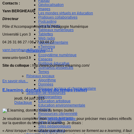
Fablab
Contacts
:
Géolocalisation
Images
Yann BERGHEAUD
Les mondes virtuels en éducation
Pratiques collaboratives
Directeur
Podcasting
Smartphones
Pôle d’Accompagnement à la Pédagogie Numérique
Tableaux numériques
Tablettes
Université Lyon 3
Web radio
04 26 31 86 27 / 06 77 33 44 27
Webdocumentaire
eTwinning
yann.bergheaud@univ-lyon3.fr
Prospective
Ecosystème numérique
www.univ-lyon3.fr
Espaces
Politique éducative
Site du colloque
:
http://www.journees-elearning.com/
Scénarios prospectifs
Temps
Réseaux sociaux
Algorithme
En savoir plus...
Données
Réseaux sociaux et champ scolaire
E.learning, donnez nous du temps (suite)
Sélection de ressources
Bibliographies
jeudi, 04 juin 2015
Education artistique
Didactique
Education environnementale
Histoire
Ressources citoyenneté
Ressources sciences
Je voudrais compléter mon
précédent article
pour préciser mes cadres réflexifs
Sites éducatifs
sur la question du temps en e-learning. Je disais :
Sites pédagogiques
Sites ressources
«
Ainsi lorsque l’on souhaite que des personnes se forment au e.learning, il faut