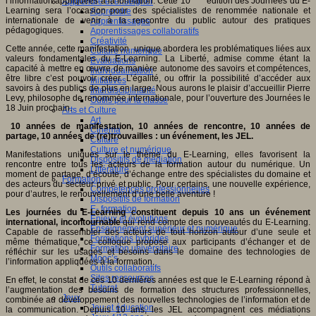
l’information appliquées à la formation. Cette 10
édition des Journées du E-
Apprendre et enseigner
Learning sera l’occasion pour des spécialistes de renommée nationale et
Apprendre
internationale de venir à la rencontre du public autour des pratiques
Apprentissages
pédagogiques.
Apprentissages collaboratifs
Créativité
Cette année, cette manifestation unique abordera les problématiques liées aux
Culture numérique
valeurs fondamentales du E-Learning. La Liberté, admise comme étant la
Evaluations
capacité à mettre en œuvre de manière autonome des savoirs et compétences,
Individualisation
être libre c’est pouvoir créer. L’égalité, ou offrir la possibilité d’accéder aux
Initiatives
savoirs à des publics de plus en large. Nous aurons le plaisir d’accueillir Pierre
Interdisciplinarité
Levy, philosophe de renommée internationale, pour l’ouverture des Journées le
Outils pour la classe
18 Juin prochain.
Arts et Culture
Art
10 années de manifestation, 10 années de rencontre, 10 années de
Cinéma
partage, 10 années de (re)trouvailles : un événement, les JEL.
Culture
Culture et numérique
Manifestations uniques sur le thème du E-Learning, elles favorisent la
Dispositifs de médiation
rencontre entre tous les acteurs de la formation autour du numérique. Un
Littérature
moment de partage, d’écoute, d’échange entre des spécialistes du domaine et
Formation
des acteurs du secteur privé et public. Pour certains, une nouvelle expérience,
Compétences professionnelles
pour d’autres, le renouvellement d’une belle aventure !
Dispositifs de formation
E- formation
Les journées du E-Learning constituent depuis 10 ans un événement
Enjeux et évolutions
international, incontournable
qui rend compte des nouveautés du E-Learning.
Enseignement supérieur et numérique
Capable de rassembler des acteurs de tout horizon autour d’une seule et
Formations hybrides
même thématique, ce colloque propose aux participants d’échanger et de
Formation universitaire
réfléchir sur les usages et besoins dans le domaine des technologies de
Mooc’s
l’information appliquées à la formation.
Outils collaboratifs
Sites ressources
En effet, le constat de ces 10 dernières années est que le E-Learning répond à
Tutorat
l’augmentation des besoins de formation des structures professionnelles,
Jeux
combinée au développement des nouvelles technologies de l’information et de
Jeu et éducation
la communication. Depuis 10 ans, les JEL accompagnent ces médiations