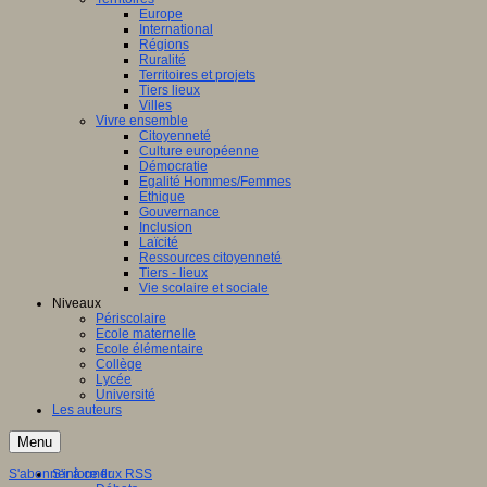
Europe
International
Régions
Ruralité
Territoires et projets
Tiers lieux
Villes
Vivre ensemble
Citoyenneté
Culture européenne
Démocratie
Egalité Hommes/Femmes
Ethique
Gouvernance
Inclusion
Laïcité
Ressources citoyenneté
Tiers - lieux
Vie scolaire et sociale
Niveaux
Périscolaire
Ecole maternelle
Ecole élémentaire
Collège
Lycée
Université
Les auteurs
Menu
S'abonner à ce flux RSS
S'informer