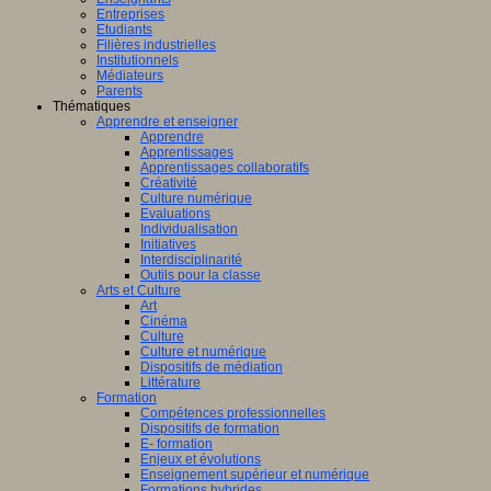
Entreprises
Etudiants
Filières industrielles
Institutionnels
Médiateurs
Parents
Thématiques
Apprendre et enseigner
Apprendre
Apprentissages
Apprentissages collaboratifs
Créativité
Culture numérique
Evaluations
Individualisation
Initiatives
Interdisciplinarité
Outils pour la classe
Arts et Culture
Art
Cinéma
Culture
Culture et numérique
Dispositifs de médiation
Littérature
Formation
Compétences professionnelles
Dispositifs de formation
E- formation
Enjeux et évolutions
Enseignement supérieur et numérique
Formations hybrides