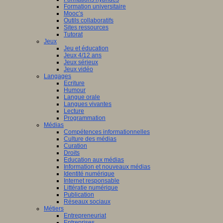
Formation universitaire
Mooc’s
Outils collaboratifs
Sites ressources
Tutorat
Jeux
Jeu et éducation
Jeux 4/12 ans
Jeux sérieux
Jeux vidéo
Langages
Ecriture
Humour
Langue orale
Langues vivantes
Lecture
Programmation
Médias
Compétences informationnelles
Culture des médias
Curation
Droits
Education aux médias
Information et nouveaux médias
Identité numérique
Internet responsable
Littératie numérique
Publication
Réseaux sociaux
Métiers
Entrepreneuriat
Entreprises