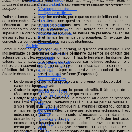
Sciences et techniques
avant toute chose définir précisément quel sera le rapport au temps entre le
Culture scientifique
travail et à la formation. La rédaction d’une convention bipartite me semble tout
Développement durable
indiquée.
«
Intelligence artificielle
Définir le temps est la question centrale, parce que sa non définition est source
Logiciels libres
de malentendus. C’est d’ailleurs une question ancienne dans le monde de
Métavers
l’éducation. Je pense ici aux statuts des 15 heures et 18 heures
Outils et logiciels
hebdomadaires dans le secondaire, les 192 heures annuelles dans le
Réalité augmentée
supérieur. Le grand public ne retient que les heures de présence devant les
Ressources sciences
élèves et les étudiants et jamais les temps de préparation. On évoque des
Robotique
concepts qui sont complémentaires mais pas identiques.
Technologies
Société
Lorsqu’il s’agit de la formation au e.learning, la question est identique. Il est
Acteurs des territoires
indispensable de déterminer quel est le
périmètre du temps
de chacun des
Ecole et structure
acteurs pendant les périodes de formation. Il faut le formaliser, lui donner des
Economie
valeurs mathématiques et cesser de se reposer sur l’éthique professionnelle
Ecosystème éducatif
qui est bien souvent une forme de bénévolat qui n’ose pas dire son nom. La
Génération internet
définition doit être construite de façon collaborative en associant de façon
Handicap
étroite le donneur d’ordre et celui qui se forme (l’apprenant).
Mondialisation
Normes scolaires
Le donneur d’ordre
, je l’ai précisé dans le premier article, doit définir la
Regards sur l’Ecole
nature des temps, la cadrer :
Santé
Cadrer le temps de travail sur le poste identi
fié.
Il fait l’objet de la
Société connectée
rédaction d’une fiche de poste ou ce qui en fait office.
Territoires et projets
Cadrer le temps de la formation
. La formation au e-learning n’est pas
Territoires
une activité de surface. J’entends pas là qu’elle ne peut se réduire au
Europe
simple rendu d’un livrable technique ni à atteindre l’objectif qui consiste
International
à maîtriser les fonctionnalités de diverses solutions techniques. Il est
Régions
indispensable que les apprenants s’engagent aussi dans une
Ruralité
démarche qui unit la production livrable ET la réflexion tout aussi
Territoires et projets
nécessaire sur les enjeux de cette production. Le travail de conception
Tiers lieux
technique et celui de d’analyse prennent du temps. Dans cette
Villes
perspective il faut que les apprenants assimilent l’idée que toute la