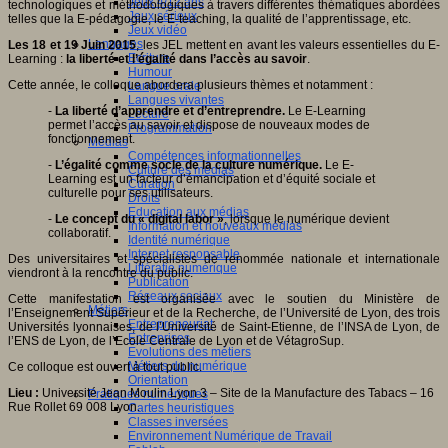
Jeux 4/12 ans
technologiques et méthodologiques à travers différentes thématiques abordées
Jeux sérieux
telles que la E-pédagogie, le E-teaching, la qualité de l’apprentissage, etc.
Jeux vidéo
Langages
Les 18 et 19 Juin 2015
, les JEL mettent en avant les valeurs essentielles du E-
Ecriture
Learning :
la liberté et l’égalité dans l’accès au savoir
.
Humour
Cette année, le colloque abordera plusieurs thèmes et notamment :
Langue orale
Langues vivantes
-
La liberté d’apprendre et d’entreprendre.
Le E-Learning
Lecture
permet l’accès au savoir et dispose de nouveaux modes de
Programmation
fonctionnement.
Médias
Compétences informationnelles
-
L’égalité comme socle de la culture numérique.
Le E-
Culture des médias
Learning est un facteur d’émancipation et d’équité sociale et
Curation
culturelle pour ses utilisateurs.
Droits
Education aux médias
-
Le concept du « digital labor »
, lorsque le numérique devient
Information et nouveaux médias
collaboratif.
Identité numérique
Internet responsable
Des universitaires et spécialistes de renommée nationale et internationale
Littératie numérique
viendront à la rencontre du public.
Publication
Réseaux sociaux
Cette manifestation est organisée avec le soutien du Ministère de
Métiers
l’Enseignement Supérieur et de la Recherche, de l’Université de Lyon, des trois
Entrepreneuriat
Universités lyonnaises, de l’Université de Saint-Etienne, de l’INSA de Lyon, de
Entreprises
l’ENS de Lyon, de l’Ecole Centrale de Lyon et de VétagroSup.
Evolutions des métiers
Métiers du numérique
Ce colloque est ouvert à tout public.
Orientation
Lieu :
Université Jean Moulin Lyon 3 – Site de la Manufacture des Tabacs – 16
Pratiques numériques
Rue Rollet 69 008 Lyon.
Cartes heuristiques
Classes inversées
Environnement Numérique de Travail