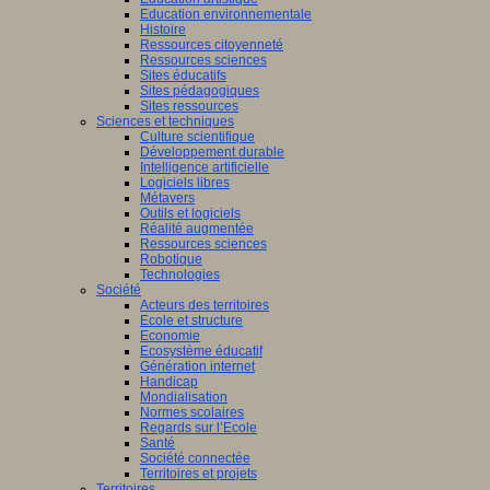
Education environnementale
Histoire
Ressources citoyenneté
Ressources sciences
Sites éducatifs
Sites pédagogiques
Sites ressources
Sciences et techniques
Culture scientifique
Développement durable
Intelligence artificielle
Logiciels libres
Métavers
Outils et logiciels
Réalité augmentée
Ressources sciences
Robotique
Technologies
Société
Acteurs des territoires
Ecole et structure
Economie
Ecosystème éducatif
Génération internet
Handicap
Mondialisation
Normes scolaires
Regards sur l’Ecole
Santé
Société connectée
Territoires et projets
Territoires