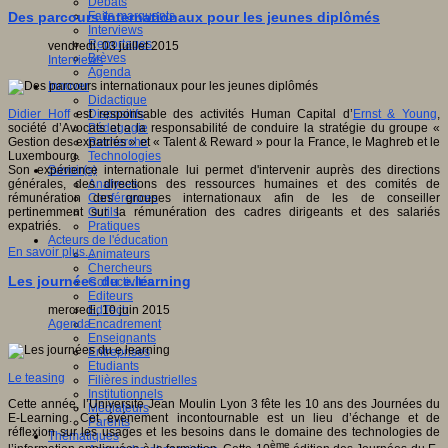
Débats
Faits marquants
Des parcours internationaux pour les jeunes diplômés
Interviews
Reportages
vendredi, 03 juillet 2015
Brèves
Interviews
Agenda
Innover
Didactique
Dispositifs
Didier Hoff
est responsable des activités Human Capital d’
Ernst & Young
,
Pédagogie
société d’Avocats et a la responsabilité de conduire la stratégie du groupe «
Recherche
Gestion des expatriés » et « Talent & Reward » pour la France, le Maghreb et le
Technologies
Luxembourg.
Savoir(s)
Son expérience internationale lui permet d'intervenir auprès des directions
Analyses
générales, des directions des ressources humaines et des comités de
Conférences
rémunération des groupes internationaux afin de les de conseiller
Outils
pertinemment sur la rémunération des cadres dirigeants et des salariés
Pratiques
expatriés.
Acteurs de l'éducation
En savoir plus...
Animateurs
Chercheurs
Les journées du e.learning
Collectivités
Editeurs
EdTech
mercredi, 10 juin 2015
Encadrement
Agenda
Enseignants
Entreprises
Etudiants
Le teasing
Filières industrielles
Institutionnels
Cette année, l’Université Jean Moulin Lyon 3 fête les 10 ans des Journées du
Médiateurs
E-Learning. Cet événement incontournable est un lieu d’échange et de
Parents
réflexion sur les usages et les besoins dans le domaine des technologies de
Thématiques
ème