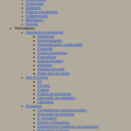
Entreprises
Etudiants
Filières industrielles
Institutionnels
Médiateurs
Parents
Thématiques
Apprendre et enseigner
Apprendre
Apprentissages
Apprentissages collaboratifs
Créativité
Culture numérique
Evaluations
Individualisation
Initiatives
Interdisciplinarité
Outils pour la classe
Arts et Culture
Art
Cinéma
Culture
Culture et numérique
Dispositifs de médiation
Littérature
Formation
Compétences professionnelles
Dispositifs de formation
E- formation
Enjeux et évolutions
Enseignement supérieur et numérique
Formations hybrides