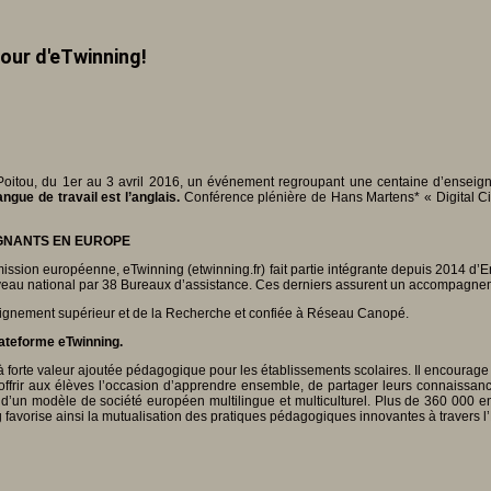
our d'eTwinning!
oitou, du 1er au 3 avril 2016, un événement regroupant une centaine d’enseigna
ngue de travail est l’anglais.
Conférence plénière de Hans Martens* « Digital Ci
GNANTS EN EUROPE
sion européenne, eTwinning (etwinning.fr) fait partie intégrante depuis 2014 d’Er
veau national par 38 Bureaux d’assistance. Ces derniers assurent un accompagneme
Enseignement supérieur et de la Recherche et confiée à Réseau Canopé.
lateforme eTwinning.
 à forte valeur ajoutée pédagogique pour les établissements scolaires. Il encourage
d’offrir aux élèves l’occasion d’apprendre ensemble, de partager leurs connaissan
d’un modèle de société européen multilingue et multiculturel. Plus de 360 000 en
favorise ainsi la mutualisation des pratiques pédagogiques innovantes à travers l’