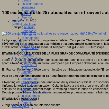
Débats
Faits marquants
Interviews
Reportages
100 enseignants de 25 nationalités se retrouvent aut
Brèves
Agenda
jeudi, Mar 31 2016
Innover
Agenda
Didactique
Écrit par
An@é
Dispositifs
Pédagogie
Recherche
Technologies
Le bureau national eTwinning organise à l’Atelier Canopé de Chasseneuil-du-P
Savoir(s)
l’événement est « l’éducation aux médias et la citoyenneté numérique », la la
Analyses
16h30
Atelier canopé de Chasseneuil Téléport 1 bât @4 - 86961 Futuroscope
Conférences
Outils
ETWINNING OU LE SUCCÈS DE LA PLUS GRANDE COMMUNAUTÉ D’ENSEI
Pratiques
Acteurs de l'éducation
Lancé en 2005 en tant qu’action principale du programme eLearning de la Commis
Animateurs
sport. eTwinning est opéré au niveau européen par European Schoolnet et au ni
Chercheurs
Collectivités
En France, l’action est pilotée par le ministère de l’Éducation nationale, de l’
Editeurs
EdTech
Plus de 360 000 enseignants et 157 000 établissements sont inscrits sur la p
Encadrement
eTwinning est un accélérateur de rénovation du système éducatif et un dispositif
Enseignants
l’information et de la communication. Cette initiative a été mise en place afin 
Entreprises
acteurs de leur propre apprentissage. eTwinning permet la prise de conscience 
Etudiants
Depuis plus de 10 ans, les classes échangent et les professeurs aussi. eTwinning 
Filières industrielles
Institutionnels
ETWINNING : POURQUOI ?
Médiateurs
Parents
• Pour travailler de manière interdisciplinaire.
Thématiques