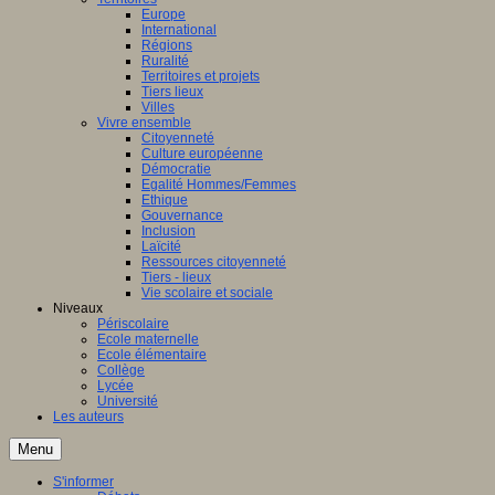
Europe
International
Régions
Ruralité
Territoires et projets
Tiers lieux
Villes
Vivre ensemble
Citoyenneté
Culture européenne
Démocratie
Egalité Hommes/Femmes
Ethique
Gouvernance
Inclusion
Laïcité
Ressources citoyenneté
Tiers - lieux
Vie scolaire et sociale
Niveaux
Périscolaire
Ecole maternelle
Ecole élémentaire
Collège
Lycée
Université
Les auteurs
Menu
S'informer