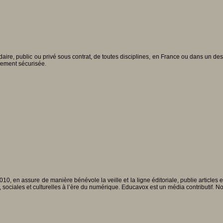
re, public ou privé sous contrat, de toutes disciplines, en France ou dans un des 
tement sécurisée.
010, en assure de manière bénévole la veille et la ligne éditoriale, publie articles
, sociales et culturelles à l’ère du numérique. Educavox est un média contributif. N