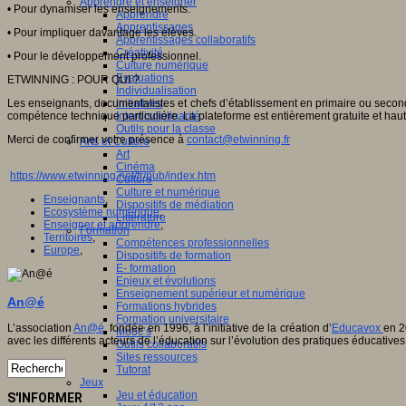
Apprendre et enseigner
• Pour dynamiser les enseignements.
Apprendre
Apprentissages
• Pour impliquer davantage les élèves.
Apprentissages collaboratifs
Créativité
• Pour le développement professionnel.
Culture numérique
Evaluations
ETWINNING : POUR QUI ?
Individualisation
Les enseignants, documentalistes et chefs d’établissement en primaire ou secondai
Initiatives
compétence technique particulière. La plateforme est entièrement gratuite et hau
Interdisciplinarité
Outils pour la classe
Merci de confirmer votre présence à
contact@etwinning.fr
Arts et Culture
Art
Cinéma
https://www.etwinning.net/fr/pub/index.htm
Culture
Culture et numérique
Enseignants
,
Dispositifs de médiation
Ecosystème numérique
,
Littérature
Enseigner et apprendre
,
Formation
Territoires
,
Compétences professionnelles
Europe
,
Dispositifs de formation
E- formation
Enjeux et évolutions
Enseignement supérieur et numérique
An@é
Formations hybrides
Formation universitaire
L’association
An@é
, fondée en 1996, à l’initiative de la création d’
Educavox
en 2
Mooc’s
avec les différents acteurs de l’éducation sur l’évolution des pratiques éducatives
Outils collaboratifs
Sites ressources
Tutorat
Jeux
Jeu et éducation
S'INFORMER