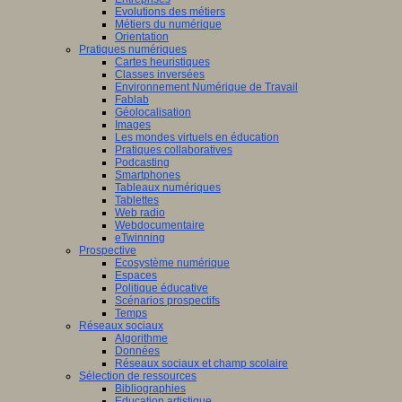
Evolutions des métiers
Métiers du numérique
Orientation
Pratiques numériques
Cartes heuristiques
Classes inversées
Environnement Numérique de Travail
Fablab
Géolocalisation
Images
Les mondes virtuels en éducation
Pratiques collaboratives
Podcasting
Smartphones
Tableaux numériques
Tablettes
Web radio
Webdocumentaire
eTwinning
Prospective
Ecosystème numérique
Espaces
Politique éducative
Scénarios prospectifs
Temps
Réseaux sociaux
Algorithme
Données
Réseaux sociaux et champ scolaire
Sélection de ressources
Bibliographies
Education artistique