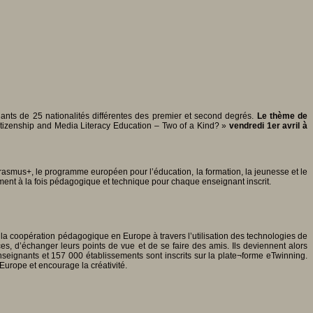
nts de 25 nationalités différentes des premier et second degrés.
Le thème de
tizenship and Media Literacy Education – Two of a Kind? »
vendredi 1er avril à
asmus+, le programme européen pour l’éducation, la formation, la jeunesse et le
nt à la fois pédagogique et technique pour chaque enseignant inscrit.
 la coopération pédagogique en Europe à travers l’utilisation des technologies de
ces, d’échanger leurs points de vue et de se faire des amis. Ils deviennent alors
seignants et 157 000 établissements sont inscrits sur la plate¬forme eTwinning.
Europe et encourage la créativité.