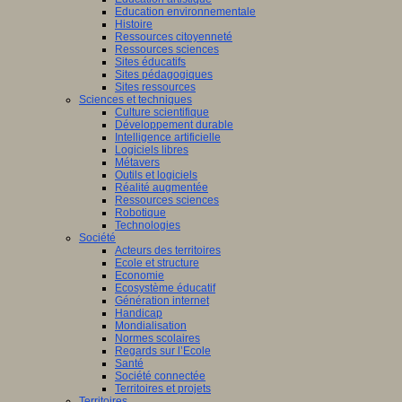
Education environnementale
Histoire
Ressources citoyenneté
Ressources sciences
Sites éducatifs
Sites pédagogiques
Sites ressources
Sciences et techniques
Culture scientifique
Développement durable
Intelligence artificielle
Logiciels libres
Métavers
Outils et logiciels
Réalité augmentée
Ressources sciences
Robotique
Technologies
Société
Acteurs des territoires
Ecole et structure
Economie
Ecosystème éducatif
Génération internet
Handicap
Mondialisation
Normes scolaires
Regards sur l’Ecole
Santé
Société connectée
Territoires et projets
Territoires