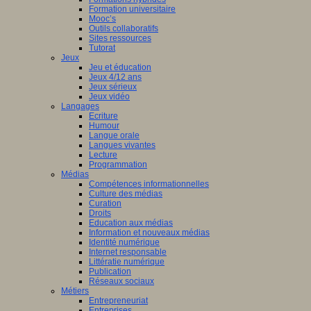
Formation universitaire
Mooc’s
Outils collaboratifs
Sites ressources
Tutorat
Jeux
Jeu et éducation
Jeux 4/12 ans
Jeux sérieux
Jeux vidéo
Langages
Ecriture
Humour
Langue orale
Langues vivantes
Lecture
Programmation
Médias
Compétences informationnelles
Culture des médias
Curation
Droits
Education aux médias
Information et nouveaux médias
Identité numérique
Internet responsable
Littératie numérique
Publication
Réseaux sociaux
Métiers
Entrepreneuriat
Entreprises