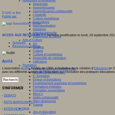
Apprendre et enseigner
Apprendre
Apprentissages
Apprentissages collaboratifs
D-DAY, le film
Créativité
Publié par
Culture numérique
Evaluations
Individualisation
Initiatives
Interdisciplinarité
ACCES AUX RESSOURCES
Dernière modification le lundi, 29 septembre 20
Outils pour la classe
Arts et Culture
Sciences
,
Art
Ressources histoire
,
Cinéma
Culture
Culture et numérique
Dispositifs de médiation
An@é
Littérature
Formation
L’association
An@é
, fondée en 1996, à l’initiative de la création d’
Educavox
en 2
Compétences professionnelles
avec les différents acteurs de l’éducation sur l’évolution des pratiques éducatives
Dispositifs de formation
E- formation
Enjeux et évolutions
Enseignement supérieur et numérique
Formations hybrides
S'INFORMER
Formation universitaire
Mooc’s
-
DEBATS
Outils collaboratifs
Sites ressources
-
FAITS MARQUANTS
Tutorat
Jeux
-
INTERVIEWS
Jeu et éducation