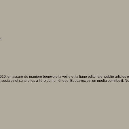
14
010, en assure de manière bénévole la veille et la ligne éditoriale, publie articles
, sociales et culturelles à l’ère du numérique. Educavox est un média contributif. N