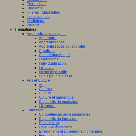
Entreprises
Etudiants
Filières industrielles
Institutionnels
Médiateurs
Parents
Thématiques
Apprendre et enseigner
Apprendre
Apprentissages
Apprentissages collaboratifs
Créativité
Culture numérique
Evaluations
Individualisation
Initiatives
Interdisciplinarité
Outils pour la classe
Arts et Culture
Art
Cinéma
Culture
Culture et numérique
Dispositifs de médiation
Littérature
Formation
Compétences professionnelles
Dispositifs de formation
E- formation
Enjeux et évolutions
Enseignement supérieur et numérique
Formations hybrides