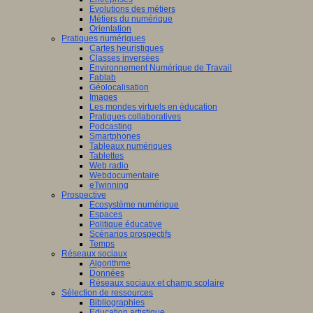
Evolutions des métiers
Métiers du numérique
Orientation
Pratiques numériques
Cartes heuristiques
Classes inversées
Environnement Numérique de Travail
Fablab
Géolocalisation
Images
Les mondes virtuels en éducation
Pratiques collaboratives
Podcasting
Smartphones
Tableaux numériques
Tablettes
Web radio
Webdocumentaire
eTwinning
Prospective
Ecosystème numérique
Espaces
Politique éducative
Scénarios prospectifs
Temps
Réseaux sociaux
Algorithme
Données
Réseaux sociaux et champ scolaire
Sélection de ressources
Bibliographies
Education artistique