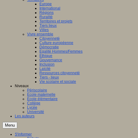
Europe
International
Régions
Ruralité
Territoires et projets
Tiers lieux
Villes
Vivre ensemble
Citoyenneté
Culture européenne
Démocratie
Egalité Hommes/Femmes
Ethique
Gouvernance
Inclusion
Laïcité
Ressources citoyenneté
Tiers - lieux
Vie scolaire et sociale
Niveaux
Périscolaire
Ecole maternelle
Ecole élémentaire
Collège
Lycée
Université
Les auteurs
Menu
S'informer