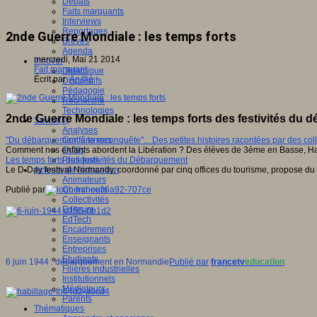
Débats
Faits marquants
Interviews
Reportages
2nde Guerre Mondiale : les temps forts
Brèves
Agenda
mercredi, Mai 21 2014
Innover
Fait marquant
Didactique
Écrit par
An@é
Dispositifs
Pédagogie
Recherche
Technologies
2nde Guerre Mondiale : les temps forts des festivités du
Savoir(s)
Analyses
"Du débarquement à la reconquête"... Des petites histoires racontées par des coll
Conférences
Comment nos enfants abordent la Libération ? Des élèves de 3ème en Basse, Ha
Outils
Les temps forts des festivités du Débarquement
Pratiques
Le D-Day festival Normandy, coordonné par cinq offices du tourisme, propose du 
Acteurs de l'éducation
Animateurs
Publié par
Chercheurs
Collectivités
Editeurs
EdTech
Encadrement
Enseignants
Entreprises
Etudiants
6 juin 1944 : débarquement en Normandie
Publié par
francetv
education
Filières industrielles
Institutionnels
Médiateurs
Parents
Thématiques