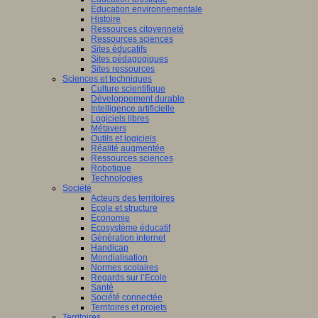
Education environnementale
Histoire
Ressources citoyenneté
Ressources sciences
Sites éducatifs
Sites pédagogiques
Sites ressources
Sciences et techniques
Culture scientifique
Développement durable
Intelligence artificielle
Logiciels libres
Métavers
Outils et logiciels
Réalité augmentée
Ressources sciences
Robotique
Technologies
Société
Acteurs des territoires
Ecole et structure
Economie
Ecosystème éducatif
Génération internet
Handicap
Mondialisation
Normes scolaires
Regards sur l’Ecole
Santé
Société connectée
Territoires et projets
Territoires