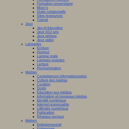
Formation universitaire
Mooc’s
Outils collaboratifs
Sites ressources
Tutorat
Jeux
Jeu et éducation
Jeux 4/12 ans
Jeux sérieux
Jeux vidéo
Langages
Ecriture
Humour
Langue orale
Langues vivantes
Lecture
Programmation
Médias
Compétences informationnelles
Culture des médias
Curation
Droits
Education aux médias
Information et nouveaux médias
Identité numérique
Internet responsable
Littératie numérique
Publication
Réseaux sociaux
Métiers
Entrepreneuriat
Entreprises