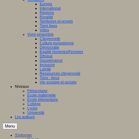
Europe
International
Régions
Ruralité
Territoires et projets
Tiers lieux
Villes
Vivre ensemble
Citoyenneté
Culture européenne
Démocratie
Egalité Hommes/Femmes
Ethique
Gouvernance
Inclusion
Laïcité
Ressources citoyenneté
Tiers - lieux
Vie scolaire et sociale
Niveaux
Périscolaire
Ecole maternelle
Ecole élémentaire
Collège
Lycée
Université
Les auteurs
Menu
S'informer