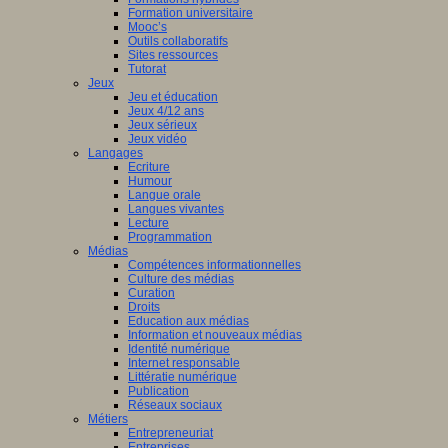
Formation universitaire
Mooc’s
Outils collaboratifs
Sites ressources
Tutorat
Jeux
Jeu et éducation
Jeux 4/12 ans
Jeux sérieux
Jeux vidéo
Langages
Ecriture
Humour
Langue orale
Langues vivantes
Lecture
Programmation
Médias
Compétences informationnelles
Culture des médias
Curation
Droits
Education aux médias
Information et nouveaux médias
Identité numérique
Internet responsable
Littératie numérique
Publication
Réseaux sociaux
Métiers
Entrepreneuriat
Entreprises