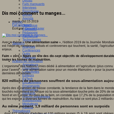
Débats
Faits marquants
Interviews
Reportages
Dis moi comment tu manges...
Brèves
Agenda
mardi, Oct 15 2019
Innover
Fait marquant
Didactique
Écrit par
Drouet Xavier
Dispositifs
Pédagogie
Recherche
Technologies
Avec le thème «
Une alimentation saine
», l'édition 2019 de la Journée Mondiale
Savoir(s)
est l'objet de nombreux débats et controverses qui touchent, la santé, l'agricult
Analyses
enjeux.
Conférences
Outils
Faim « zéro » figure en tête des dix-sept objectifs de développement durab
Pratiques
toutes les formes de malnutrition.
Acteurs de l'éducation
Animateurs
L’organisme des Nations Unies dédié à alimentation et l’agriculture (plus connu 
Chercheurs
pour l’avenir – une alimentation saine pour un monde #faimzéro » pour la journ
Collectivités
dernières décennies.
Editeurs
EdTech
820 millions de personnes souffrent de sous-alimentation aujou
Encadrement
Enseignants
Après des décennies de baisse constante, la tendance de la faim dans le monde 
Entreprises
touchés notamment en Afrique où la sous-alimentation touche près de 20% de se
Etudiants
Nord et en Europe. Au-delà de la faim, on constate que 17,2% de la population mon
Filières industrielles
qui les expose à diverses formes de malnutrition. Au total ce sont plus 2 milliards 
Institutionnels
Médiateurs
Au même moment, 1,9 milliard de personnes sont en surpoids
Parents
Thématiques
...dont 672 millions d'adultes et 120 millions jeunes (5 à 19 ans) sont obèses