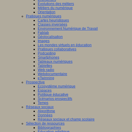
Evolutions des métiers
Métiers du numérique
Orientation
Pratiques numériques
Cartes heuristiques
Classes inversées
Environnement Numérique de Travail
Fablab
Géolocalisation
Images
Les mondes virtuels en éducation
Pratiques collaboratives
Podcasting
Smartphones
Tableaux numériques
Tablettes
Web radio
Webdocumentaire
eTwinning
Prospective
Ecosystème numérique
Espaces
Politique éducative
Scénarios prospectifs
Temps
Réseaux sociaux
Algorithme
Données
Réseaux sociaux et champ scolaire
Sélection de ressources
Bibliographies
Education artistique