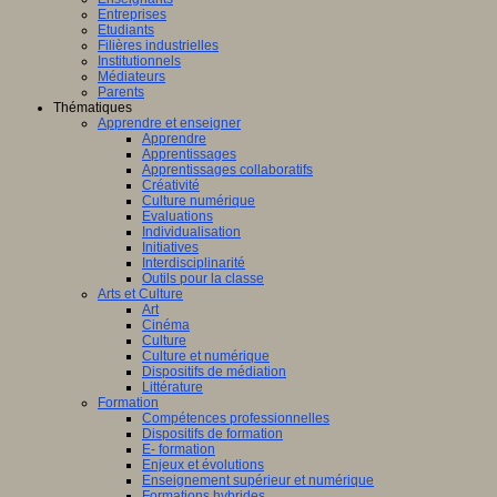
Entreprises
Etudiants
Filières industrielles
Institutionnels
Médiateurs
Parents
Thématiques
Apprendre et enseigner
Apprendre
Apprentissages
Apprentissages collaboratifs
Créativité
Culture numérique
Evaluations
Individualisation
Initiatives
Interdisciplinarité
Outils pour la classe
Arts et Culture
Art
Cinéma
Culture
Culture et numérique
Dispositifs de médiation
Littérature
Formation
Compétences professionnelles
Dispositifs de formation
E- formation
Enjeux et évolutions
Enseignement supérieur et numérique
Formations hybrides