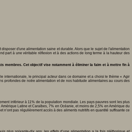
 disposer d'une alimentation saine et durable. Alors que le sujet de l'alimentation
end part à une véritable réflexion et à des actions de long terme à la hauteur des
s membres. Cet objectif vise notamment à éliminer la faim et à mettre fin à
e internationale, le principal acteur dans ce domaine et a choisi le thème « Agir
ns profondes de notre alimentation et de nos habitude alimentaires au cours des
ement inférieur à 11% de la population mondiale. Les pays pauvres sont les plus
en Amérique Latine et Caraïbes, 7% en Océanie, et moins de 2,5% en Amérique du
t n’ont pas régulièrement accès à des aliments nutritifs en quantité suffisante ce
s plus soixante-dix ans, les effets d’une alimentation a la fois pléthorique et