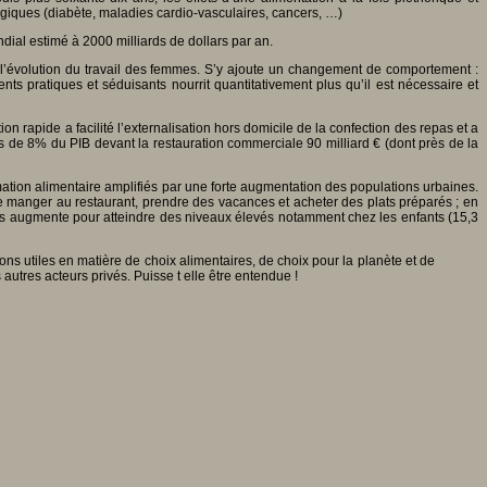
logiques (diabète, maladies cardio-vasculaires, cancers, …)
ial estimé à 2000 milliards de dollars par an.
 l’évolution du travail des femmes. S’y ajoute un changement de comportement :
pratiques et séduisants nourrit quantitativement plus qu’il est nécessaire et
n rapide a facilité l’externalisation hors domicile de la confection des repas et a
ès de 8% du PIB devant la restauration commerciale 90 milliard € (dont près de la
ion alimentaire amplifiés par une forte augmentation des populations urbaines.
 de manger au restaurant, prendre des vacances et acheter des plats préparés ; en
es augmente pour atteindre des niveaux élevés notamment chez les enfants (15,3
ons utiles en matière de choix alimentaires, de choix pour la planète et de
 autres acteurs privés. Puisse t elle être entendue !