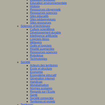
Education environnementale
Histoire
Ressources citoyenneté
Ressources sciences
Sites éducatifs
Sites pédagogiques
Sites ressources
Sciences et techniques
Culture scientifique
Développement durable
Intelligence artificielle
Logiciels libres
Métavers
Outils et logiciels
Réalité augmentée
Ressources sciences
Robotique
Technologies
Société
Acteurs des territoires
Ecole et structure
Economie
Ecosystème éducatif
Génération internet
Handicap
Mondialisation
Normes scolaires
Regards sur l’Ecole
Santé
Société connectée
Territoires et projets
Territoires