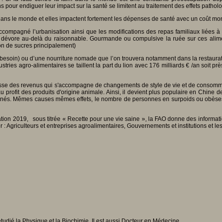
ns pour endiguer leur impact sur la santé se limitent au traitement des effets patho
ns le monde et elles impactent fortement les dépenses de santé avec un coût mond
ccompagné l’urbanisation ainsi que les modifications des repas familiaux liées à
vore au-delà du raisonnable. Gourmande ou compulsive la ruée sur ces aliments 
on de sucres principalement)
i besoin) ou d’une nourriture nomade que l’on trouvera notamment dans la restauratio
ies agro-alimentaires se taillent la part du lion avec 176 milliards € /an soit pr
sse des revenus qui s'accompagne de changements de style de vie et de consommat
u profit des produits d'origine animale. Ainsi, il devient plus populaire en Chine
 cuisinés. Mêmes causes mêmes effets, le nombre de personnes en surpoids ou obès
ation 2019, sous titrée « Recette pour une vie saine », la FAO donne des informati
 : Agriculteurs et entreprises agroalimentaires, Gouvernements et institutions et les
udié la Physique et la Biochimie. Il est aussi Docteur en Médecine.