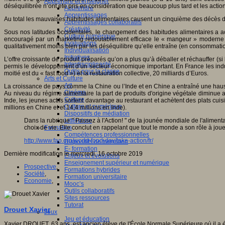
Apprendre et enseigner
déséquilibrée n’ont ete pris en considération que beaucoup plus tard et les actio
Apprendre
Apprentissages
Au total les mauvaises habitudes alimentaires causent un cinquième des décès da
Apprentissages collaboratifs
Créativité
Sous nos latitudes occidentales, le changement des habitudes alimentaires a a
Culture numérique
encouragé par un marketing redoutablement efficace le « mangeur » moderne dé
Evaluations
qualitativement moins bien par les déséquilibre qu’elle entraîne (en consommati
Individualisation
Initiatives
L’offre croissante de produit préparés qu’on a plus qu’à déballer et réchauffer (s
Interdisciplinarité
permis le développement d’un secteur économique important. En France les industr
Outils pour la classe
moitié est du « fast food ») et la restauration collective, 20 milliards d’Euros.
Arts et Culture
Art
La croissance de pays comme la Chine ou l’Inde et en Chine a entraîné une hau
Cinéma
Au niveau du régime alimentaire la part de produits d'origine végétale diminue a
Culture
Inde, les jeunes actifs sortent davantage au restaurant et achètent des plats
Culture et numérique
millions en Chine et et 14,4 millions en Inde).
Dispositifs de médiation
Dans la rubrique " Passez à l'Action! " de la jounée mondiale de l'aliment
Littérature
choix de vie. Elle conclut en rappelant que tout le monde a son rôle à jouer
Formation
Compétences professionnelles
http://www.fao.org/world-food-day/take-action/fr/
Dispositifs de formation
E- formation
Dernière modification le mercredi, 16 octobre 2019
Enjeux et évolutions
Enseignement supérieur et numérique
Prospective
,
Formations hybrides
Société
,
Formation universitaire
Economie
,
Mooc’s
Outils collaboratifs
Sites ressources
Tutorat
Drouet Xavier
Jeux
Jeu et éducation
Xavier DROUET, 63 ans, est ancien élève de l'École Normale Supérieure où il a ét