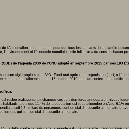
 de l'Alimentation lance un appel pour que tous les habitants de la planète puisent
ure, l'environnement et l'économie mondiale, cette initiative a du sens si chacun pr
le (ODD) de l’agenda 2030 de l’ONU adopté en septembre 2015 par ses 193 État
sous son sigle anglo-saxon FAO : Food and agriculture organisation) est, à l’échell
ée mondiale de l’alimentation du 16 octobre 2019 dans un contexte de modificatio
rd'hui.
est restée pratiquement inchangée ces trois dernières années, à un niveau légèr
s habitants, alors que 11,4% de la population est sous-alimentée en Asie, 6,1% 
diale, soit 1,3 milliard de personnes, sont en état d’insécurité alimentaire grave e
de terriens qui sont en état d’insécurité alimentaire.
 ! Si la lutte contre la faim dans le monde est une constante préoccupation depui