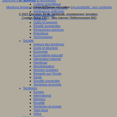
Sciences et techniques
Souscrire à ce flux RSS
Culture scientifique
Mentions légales
| contact[@]anae.education |
Accessibilité : non conforme
Développement durable
Intelligence artificielle
© 2023 Educavox, Ecole, pédagogie, enseignement, formation
Logiciels libres
Creation Sylvie CECI - Sites Internet / Référencement SEO
Métavers
Outils et logiciels
Réalité augmentée
Ressources sciences
Robotique
Technologies
Société
Acteurs des territoires
Ecole et structure
Economie
Ecosystème éducatif
Génération internet
Handicap
Mondialisation
Normes scolaires
Regards sur l’Ecole
Santé
Société connectée
Territoires et projets
Territoires
Europe
International
Régions
Ruralité
Territoires et projets
Tiers lieux
Villes