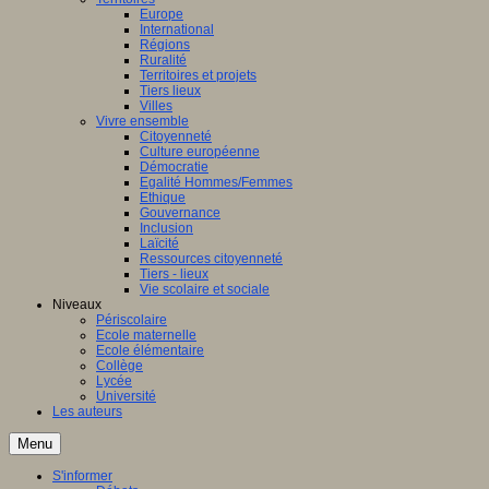
Europe
International
Régions
Ruralité
Territoires et projets
Tiers lieux
Villes
Vivre ensemble
Citoyenneté
Culture européenne
Démocratie
Egalité Hommes/Femmes
Ethique
Gouvernance
Inclusion
Laïcité
Ressources citoyenneté
Tiers - lieux
Vie scolaire et sociale
Niveaux
Périscolaire
Ecole maternelle
Ecole élémentaire
Collège
Lycée
Université
Les auteurs
Menu
S'informer