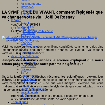
Débats
Faits marquants
Interviews
Reportages
LA SYMPHONIE DU VIVANT, comment l'épigénétique
Brèves
va changer votre vie - Joël De Rosnay
Agenda
Innover
Didactique
vendredi, Mar 16 2018
Dispositifs
Fait marquant
Pédagogie
Écrit par
Laurissergues Michelle
Recherche
Technologies
Savoir(s)
Analyses
Conférences
Voici l’ouvrage sur la révolution scientifique considérée comme l’une des plus
Outils
importantes de ces cinquante dernières années. Un livre qui va changer
Pratiques
votre vie ! De quoi s’agit-il donc ?
Acteurs de l'éducation
Animateurs
Jusqu’à ces dernières années la science expliquait que nous
Chercheurs
étions programmés par notre patrimoine génétique.
Collectivités
Editeurs
EdTech
Encadrement
Or, à la lumière de recherches récentes, les scientifiques revoient leur
Enseignants
théorie.
La nouvelle révolution en biologie, appelée épigénétique, montre que
Entreprises
votre comportement quotidien – ce que vous mangez, l’exercice que vous
Etudiants
pratiquez, votre résistance au stress, le style de vie que vous adoptez … – va
Filières industrielles
inhiber ou activer certains de vos gênes.
Institutionnels
Médiateurs
Bref, vous êtes comme le chef d’orchestre d’une symphonie, co-
Parents
auteur de votre vie, de votre santé, de votre équilibre.
Thématiques