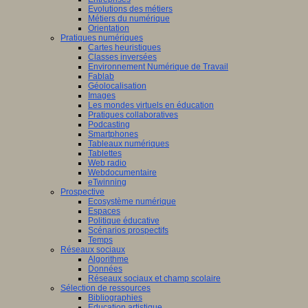
Evolutions des métiers
Métiers du numérique
Orientation
Pratiques numériques
Cartes heuristiques
Classes inversées
Environnement Numérique de Travail
Fablab
Géolocalisation
Images
Les mondes virtuels en éducation
Pratiques collaboratives
Podcasting
Smartphones
Tableaux numériques
Tablettes
Web radio
Webdocumentaire
eTwinning
Prospective
Ecosystème numérique
Espaces
Politique éducative
Scénarios prospectifs
Temps
Réseaux sociaux
Algorithme
Données
Réseaux sociaux et champ scolaire
Sélection de ressources
Bibliographies
Education artistique