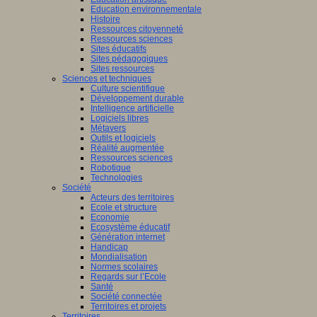
Education environnementale
Histoire
Ressources citoyenneté
Ressources sciences
Sites éducatifs
Sites pédagogiques
Sites ressources
Sciences et techniques
Culture scientifique
Développement durable
Intelligence artificielle
Logiciels libres
Métavers
Outils et logiciels
Réalité augmentée
Ressources sciences
Robotique
Technologies
Société
Acteurs des territoires
Ecole et structure
Economie
Ecosystème éducatif
Génération internet
Handicap
Mondialisation
Normes scolaires
Regards sur l’Ecole
Santé
Société connectée
Territoires et projets
Territoires