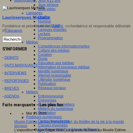
Bibliographie
,
Jeux 4/12 ans
Jeux sérieux
Jeux vidéo
Langages
Laurissergues Michelle
Ecriture
Humour
Langue orale
Fondatrice et présidente de l’
An@é
, co-fondatrice et responsable éditoriale
Langues vivantes
d'
Educavox
.
Lecture
Programmation
Médias
Compétences informationnelles
S'INFORMER
Culture des médias
Curation
-
DEBATS
Droits
Education aux médias
-
FAITS MARQUANTS
Information et nouveaux médias
Identité numérique
-
INTERVIEWS
Internet responsable
Littératie numérique
-
REPORTAGES
Publication
Réseaux sociaux
-
BREVES
Métiers
Entrepreneuriat
-
AGENDA
Entreprises
Evolutions des métiers
Faits marquants - Les plus lus
Métiers du numérique
Orientation
Mar 25 2026
Pratiques numériques
Cartes heuristiques
Musée Estrine : Roger Edgard Gillet, du théâtre de la vie à la grande
Classes inversées
dérision
Environnement Numérique de Travail
L’exposition Roger Edgar Gillet, La grande dérision au Musée Estrine…