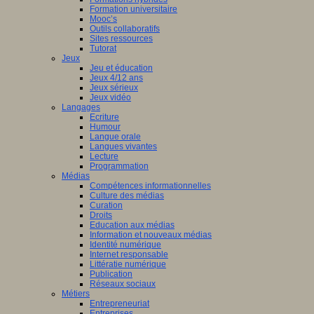
Formation universitaire
Mooc’s
Outils collaboratifs
Sites ressources
Tutorat
Jeux
Jeu et éducation
Jeux 4/12 ans
Jeux sérieux
Jeux vidéo
Langages
Ecriture
Humour
Langue orale
Langues vivantes
Lecture
Programmation
Médias
Compétences informationnelles
Culture des médias
Curation
Droits
Education aux médias
Information et nouveaux médias
Identité numérique
Internet responsable
Littératie numérique
Publication
Réseaux sociaux
Métiers
Entrepreneuriat
Entreprises