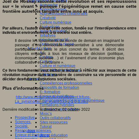
Apprendre et enseigner
Joël de Rosnay raconte cette révolution et ses répercussions
Apprendre
sur « le vivant » puisque l’épigénétique remet en cause cette
Apprentissages
frontière autrefois tangible entre inné et acquis.
Apprentissages collaboratifs
Créativité
Culture numérique
Evaluations
Par ailleurs, l’auteur élargit cette notion, fondée sur l’interdépendance entre
Individualisation
individu et environnement, à la société tout entière.
Initiatives
Interdisciplinarité
Il dessine les fondements du monde de demain en imaginant le
Outils pour la classe
passage d’une démocratie représentative à une démocratie
Arts et Culture
participative au sens le plus concret du terme. Il décrit des
Art
citoyens engagés à tous les niveaux de décision (politique,
Cinéma
économique, sociétale…) et l’avènement d’une économie plus
Culture
collaborative et « circulaire ».
Culture et numérique
Dispositifs de médiation
Ce livre fondamental veut inciter le lecteur à réfléchir aux impacts de cette
Littérature
révolution majeure dans la manière de construire sa vie personnelle et de
Formation
décider des futures évolutions sociétales.
Compétences professionnelles
Dispositifs de formation
Plus d'informations
E- formation
Enjeux et évolutions
http://www.editionslesliensquiliberent.fr/livre-
Enseignement supérieur et numérique
La_symphonie_du_vivant-535-1-1-0-1.html
Formations hybrides
Formation universitaire
Dernière modification le dimanche, 02 octobre 2022
Mooc’s
Prospective
,
Outils collaboratifs
Sciences
,
Sites ressources
Société
,
Tutorat
Ressources sciences
,
Jeux
Enjeux et évolutions
,
Jeu et éducation