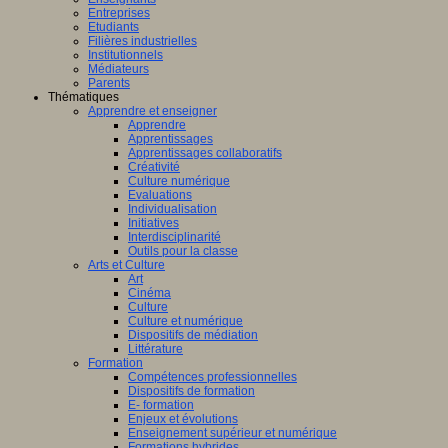
Entreprises
Etudiants
Filières industrielles
Institutionnels
Médiateurs
Parents
Thématiques
Apprendre et enseigner
Apprendre
Apprentissages
Apprentissages collaboratifs
Créativité
Culture numérique
Evaluations
Individualisation
Initiatives
Interdisciplinarité
Outils pour la classe
Arts et Culture
Art
Cinéma
Culture
Culture et numérique
Dispositifs de médiation
Littérature
Formation
Compétences professionnelles
Dispositifs de formation
E- formation
Enjeux et évolutions
Enseignement supérieur et numérique
Formations hybrides