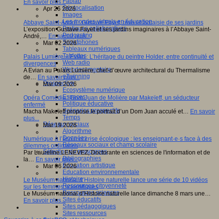
Fablab
En savoir plus...
Géolocalisation
Apr 26 2026
Images
Les mondes virtuels en éducation
Abbaye Saint-André : Gustave Fayet, rêve et fantaisie de ses jardins
Pratiques collaboratives
L’exposition Gustave Fayet et ses jardins imaginaires à l’Abbaye Saint-
Podcasting
André,…
En savoir plus...
Smartphones
Mar 02 2026
Tableaux numériques
Tablettes
Palais Lumière – Evian : L’héritage du peintre Holder, entre continuité et
Web radio
divergences
Webdocumentaire
A Evian au Palais Lumière, chef-d’œuvre architectural du Thermalisme
eTwinning
de…
En savoir plus...
Prospective
Mar 09 2026
Ecosystème numérique
Espaces
Opéra Comédie : Dom Juan de Molière par Makeïeff, un séducteur
Politique éducative
enfermé
Scénarios prospectifs
Macha Makeïeff propose le portrait d’un Dom Juan acculé et…
En savoir
Temps
plus...
Réseaux sociaux
Mar 19 2026
Algorithme
Données
Numérique à l’école et crise écologique : les enseignant·e·s face à des
Réseaux sociaux et champ scolaire
dilemmes ordinaires
Sélection de ressources
Par Laureline LENEVEZ, Doctorante en sciences de l'information et de
Bibliographies
la…
En savoir plus...
Education artistique
Mar 06 2026
Education environnementale
Histoire
Le Muséum national d’Histoire naturelle lance une série de 10 vidéos
Ressources citoyenneté
sur les femmes scientifiques
Ressources sciences
Le Muséum national d’Histoire naturelle lance dimanche 8 mars une…
Sites éducatifs
En savoir plus...
Sites pédagogiques
Sites ressources