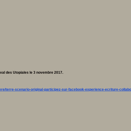
tival des Utopiales le 3 novembre 2017.
e/terre-scenario-original-participez-sur-facebook-experience-ecriture-collab