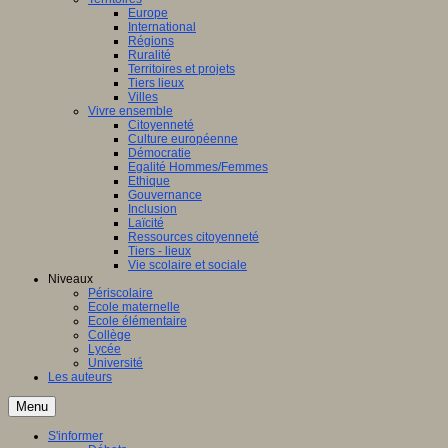
Europe
International
Régions
Ruralité
Territoires et projets
Tiers lieux
Villes
Vivre ensemble
Citoyenneté
Culture européenne
Démocratie
Egalité Hommes/Femmes
Ethique
Gouvernance
Inclusion
Laïcité
Ressources citoyenneté
Tiers - lieux
Vie scolaire et sociale
Niveaux
Périscolaire
Ecole maternelle
Ecole élémentaire
Collège
Lycée
Université
Les auteurs
Menu
S'informer