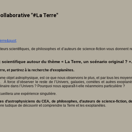
ollaborative "#La Terre"
urs scientifiques, de philosophes et d’auteurs de science-fiction vous donnent 
 scientifique autour du thème « La Terre, un scénario original ? »
re, et partirez à la recherche d’exoplanètes.
comme objet astrophysique, est ce que nous observons le plus, et par tous les moye
. À force d’observer le reste de l’Univers, galaxies, comètes et autres exoplanète
dinaire dans l’Univers ? Pourquoi nous apparaît-t-elle néanmoins particulière ?
ueillera une expérience singulière.
les d’astrophysiciens du CEA, de philosophes, d’auteurs de science-fiction, de
ère ludique de découvrir et comprendre la Terre et les exoplanètes.