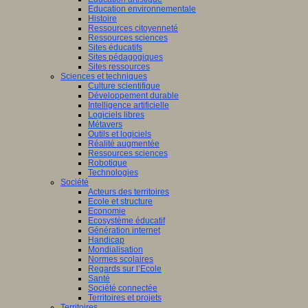
Education environnementale
Histoire
Ressources citoyenneté
Ressources sciences
Sites éducatifs
Sites pédagogiques
Sites ressources
Sciences et techniques
Culture scientifique
Développement durable
Intelligence artificielle
Logiciels libres
Métavers
Outils et logiciels
Réalité augmentée
Ressources sciences
Robotique
Technologies
Société
Acteurs des territoires
Ecole et structure
Economie
Ecosystème éducatif
Génération internet
Handicap
Mondialisation
Normes scolaires
Regards sur l’Ecole
Santé
Société connectée
Territoires et projets
Territoires