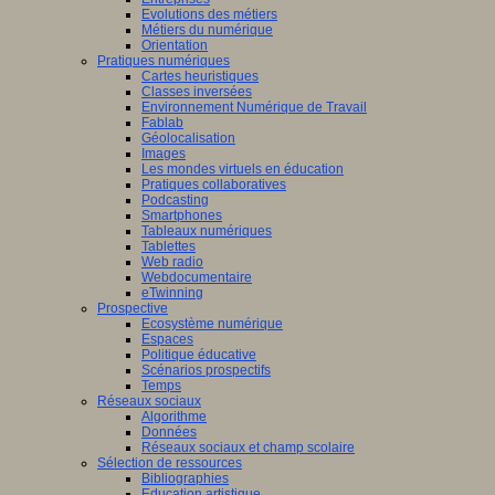
Evolutions des métiers
Métiers du numérique
Orientation
Pratiques numériques
Cartes heuristiques
Classes inversées
Environnement Numérique de Travail
Fablab
Géolocalisation
Images
Les mondes virtuels en éducation
Pratiques collaboratives
Podcasting
Smartphones
Tableaux numériques
Tablettes
Web radio
Webdocumentaire
eTwinning
Prospective
Ecosystème numérique
Espaces
Politique éducative
Scénarios prospectifs
Temps
Réseaux sociaux
Algorithme
Données
Réseaux sociaux et champ scolaire
Sélection de ressources
Bibliographies
Education artistique