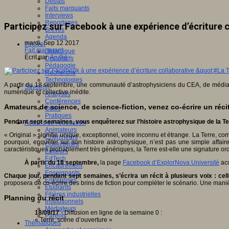
Débats
Faits marquants
Interviews
Reportages
Participez sur Facebook à une expérience d’écriture c
Brèves
Agenda
mardi, Sep 12 2017
Innover
Fait marquant
Didactique
Écrit par
An@é
Dispositifs
Pédagogie
Recherche
Technologies
A partir du 18 septembre, une communauté d’astrophysiciens du CEA, de médiate
Savoir(s)
numérique et collective inédite.
Analyses
Conférences
Amateurs de science, de science-fiction, venez co-écrire un récit
Outils
Pratiques
Pendant sept semaines, vous enquêterez sur l’histoire astrophysique de la Ter
Acteurs de l'éducation
Animateurs
​« Original » signifie unique, exceptionnel, voire inconnu et étrange. La Terre, 
Chercheurs
pourquoi, enquêter sur son histoire astrophysique, n’est pas une simple affaire
Collectivités
caractéristiques probablement très génériques, la Terre est-elle une signature or
Editeurs
EdTech
À partir du 18 septembre,
la page
Facebook d’ExplorNova Université
acc
Encadrement
Enseignants
Chaque jour, pendant sept semaines, s’écrira un récit à plusieurs voix : cel
Entreprises
proposera de co-écrire des brins de fiction pour compléter le scénario. Une mani
Etudiants
Filières industrielles
Planning du récit
Institutionnels
Médiateurs
18/09/17
- Diffusion en ligne de la semaine 0 :
Parents
« Terre, scène d’ouverture »
Thématiques