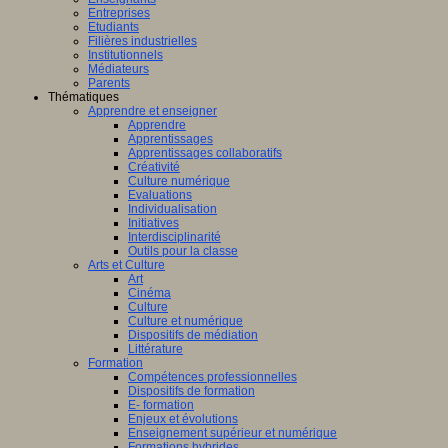
Entreprises
Etudiants
Filières industrielles
Institutionnels
Médiateurs
Parents
Thématiques
Apprendre et enseigner
Apprendre
Apprentissages
Apprentissages collaboratifs
Créativité
Culture numérique
Evaluations
Individualisation
Initiatives
Interdisciplinarité
Outils pour la classe
Arts et Culture
Art
Cinéma
Culture
Culture et numérique
Dispositifs de médiation
Littérature
Formation
Compétences professionnelles
Dispositifs de formation
E- formation
Enjeux et évolutions
Enseignement supérieur et numérique
Formations hybrides