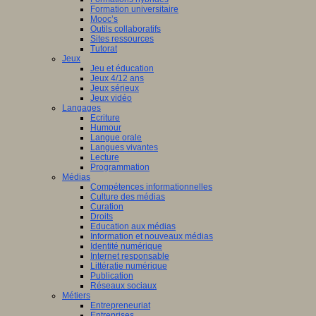
Formation universitaire
Mooc’s
Outils collaboratifs
Sites ressources
Tutorat
Jeux
Jeu et éducation
Jeux 4/12 ans
Jeux sérieux
Jeux vidéo
Langages
Ecriture
Humour
Langue orale
Langues vivantes
Lecture
Programmation
Médias
Compétences informationnelles
Culture des médias
Curation
Droits
Education aux médias
Information et nouveaux médias
Identité numérique
Internet responsable
Littératie numérique
Publication
Réseaux sociaux
Métiers
Entrepreneuriat
Entreprises