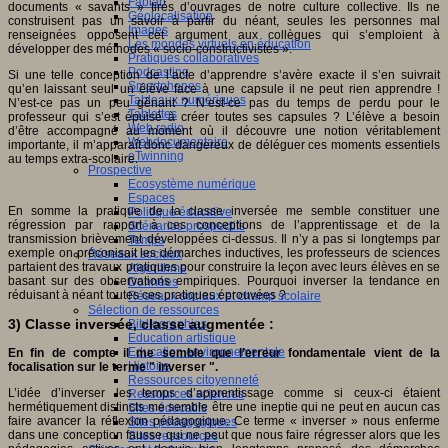
Fablab
documents « savants » tirés d’ouvrages de notre culture collective. Ils ne
Géolocalisation
construisent pas un savoir à partir du néant, seules les personnes mal
Images
renseignées opposent cet argument aux collègues qui s’emploient à
Les mondes virtuels en éducation
développer des méthodes « socio-constructivistes ».
Pratiques collaboratives
Podcasting
Si une telle conception de l’acte d’apprendre s’avère exacte il s’en suivrait
Smartphones
qu’en laissant seul un élève face à une capsule il ne peut rien apprendre !
Tableaux numériques
N’est-ce pas un peu gênant ? N’est-ce pas du temps de perdu pour le
Tablettes
professeur qui s’est épuisé à créer toutes ses capsules ? L’élève a besoin
Web radio
d’être accompagné au moment où il découvre une notion véritablement
Webdocumentaire
importante, il m’apparaît donc dangereux de déléguer ces moments essentiels
eTwinning
au temps extra-scolaire.
Prospective
Ecosystème numérique
Espaces
En somme la pratique de la classe inversée me semble constituer une
Politique éducative
régression par rapport à ces conceptions de l’apprentissage et de la
Scénarios prospectifs
transmission brièvement développées ci-dessus. Il n’y a pas si longtemps par
Temps
exemple on préconisait les démarches inductives, les professeurs de sciences
Réseaux sociaux
partaient des travaux pratiques pour construire la leçon avec leurs élèves en se
Algorithme
basant sur des observations empiriques. Pourquoi inverser la tendance en
Données
réduisant à néant toutes ces pratiques éprouvées ?
Réseaux sociaux et champ scolaire
Sélection de ressources
3) Classe inversée, classe augmentée :
Bibliographies
Education artistique
Education environnementale
En fin de compte il me semble que l’erreur fondamentale vient de la
Histoire
focalisation sur le terme " inverser ".
Ressources citoyenneté
L’idée d’inverser les temps d’apprentissage comme si ceux-ci étaient
Ressources sciences
hermétiquement distincts me semble être une ineptie qui ne peut en aucun cas
Sites éducatifs
faire avancer la réflexion pédagogique. Ce terme « inverser » nous enferme
Sites pédagogiques
dans une conception fausse qui ne peut que nous faire régresser alors que les
Sites ressources