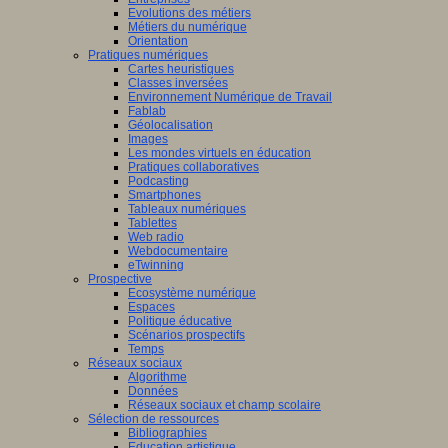
Evolutions des métiers
Métiers du numérique
Orientation
Pratiques numériques
Cartes heuristiques
Classes inversées
Environnement Numérique de Travail
Fablab
Géolocalisation
Images
Les mondes virtuels en éducation
Pratiques collaboratives
Podcasting
Smartphones
Tableaux numériques
Tablettes
Web radio
Webdocumentaire
eTwinning
Prospective
Ecosystème numérique
Espaces
Politique éducative
Scénarios prospectifs
Temps
Réseaux sociaux
Algorithme
Données
Réseaux sociaux et champ scolaire
Sélection de ressources
Bibliographies
Education artistique