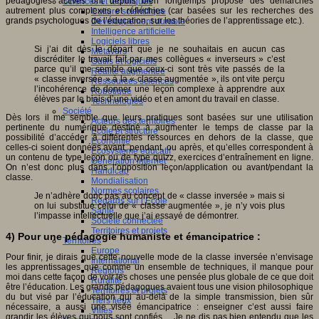
pédagogies actives ont depuis bien longtemps proposé des démarches
Sciences et techniques
autrement plus complexes et réfléchies (car basées sur les recherches des
Culture scientifique
grands psychologues de l’éducation, sur les théories de l’apprentissage etc.).
Développement durable
Intelligence artificielle
Logiciels libres
Si j’ai dit dès le départ que je ne souhaitais en aucun cas
Métavers
discréditer le travail fait par mes collègues « inverseurs » c’est
Outils et logiciels
parce qu’il me semble que ceux-ci sont très vite passés de la
Réalité augmentée
« classe inversée » à la « classe augmentée », ils ont vite perçu
Ressources sciences
l’incohérence de donner une leçon complexe à apprendre aux
Robotique
élèves par le biais d’une vidéo et en amont du travail en classe.
Technologies
Société
Dès lors il me semble que leurs pratiques sont basées sur une utilisation
Acteurs des territoires
pertinente du numérique destiné à augmenter le temps de classe par la
Ecole et structure
possibilité d’accéder à différentes ressources en dehors de la classe, que
Economie
celles-ci soient données avant, pendant, ou après, et qu’elles correspondent à
Ecosystème éducatif
un contenu de type leçon ou de type quizz, exercices d’entraînement en ligne.
Génération internet
On n’est donc plus dans l’opposition leçon/application ou avant/pendant la
Handicap
classe.
Mondialisation
Normes scolaires
Je n’adhère donc pas au concept de « classe inversée » mais si
Regards sur l’Ecole
on lui substitue celui de « classe augmentée », je n’y vois plus
Santé
l’impasse intellectuelle que j’ai essayé de démontrer.
Société connectée
Territoires et projets
4) Pour une pédagogie humaniste et émancipatrice :
Territoires
Europe
Pour finir, je dirais que cette nouvelle mode de la classe inversée n’envisage
International
les apprentissages que comme un ensemble de techniques, il manque pour
Régions
moi dans cette façon de voir les choses une pensée plus globale de ce que doit
Ruralité
être l’éducation. Les grands pédagogues avaient tous une vision philosophique
Territoires et projets
du but visé par l’éducation qui au-delà de la simple transmission, bien sûr
Tiers lieux
nécessaire, a aussi une visée émancipatrice : enseigner c’est aussi faire
Villes
grandir les élèves qui nous sont confiés… Je ne dis pas bien entendu que les