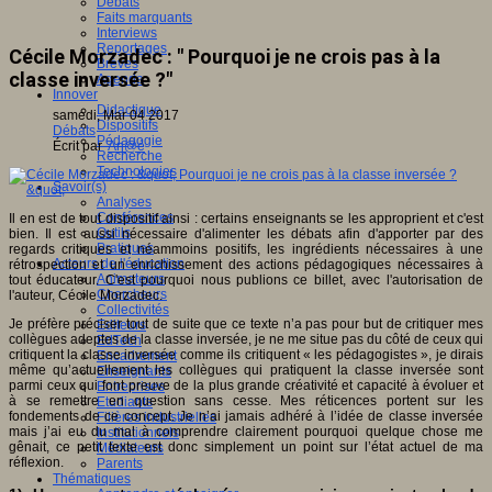
Débats
Faits marquants
Interviews
Reportages
Cécile Morzadec : " Pourquoi je ne crois pas à la
Brèves
classe inversée ?"
Agenda
Innover
Didactique
samedi, Mar 04 2017
Dispositifs
Débats
Pédagogie
Écrit par
An@é
Recherche
Technologies
Savoir(s)
Analyses
Conférences
Il en est de tout dispositif ainsi : certains enseignants se les approprient et c'est
Outils
bien. Il est aussi nécessaire d'alimenter les débats afin d'apporter par des
Pratiques
regards critiques et néammoins positifs, les ingrédients nécessaires à une
Acteurs de l'éducation
rétrospection et un enrichissement des actions pédagogiques nécessaires à
Animateurs
tout éducateur. C'est pourquoi nous publions ce billet, avec l'autorisation de
Chercheurs
l'auteur, Cécile Morzadec.
Collectivités
Je préfère préciser tout de suite que ce texte n’a pas pour but de critiquer mes
Editeurs
collègues adeptes de la classe inversée, je ne me situe pas du côté de ceux qui
EdTech
critiquent la classe inversée comme ils critiquent « les pédagogistes », je dirais
Encadrement
même qu’actuellement les collègues qui pratiquent la classe inversée sont
Enseignants
parmi ceux qui font preuve de la plus grande créativité et capacité à évoluer et
Entreprises
à se remettre en question sans cesse. Mes réticences portent sur les
Etudiants
fondements de ce concept. Je n’ai jamais adhéré à l’idée de classe inversée
Filières industrielles
mais j’ai eu du mal à comprendre clairement pourquoi quelque chose me
Institutionnels
gênait, ce petit texte est donc simplement un point sur l’état actuel de ma
Médiateurs
réflexion.
Parents
Thématiques