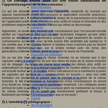
1) Un concept erroné basé sur une vision caricaturale de
Apprendre et enseigner
Apprendre
l’apprentissage et de la transmission :
Apprentissages
Apprentissages collaboratifs
Ce qui me dérange avant tout c’est l’apparente simplicité du concept qui
Créativité
oppose transmission d’une connaissance et application concrète (exercices,
Culture numérique
entrainement etc.), il suffirait d’inverser le temps de la transmission et le temps
Evaluations
de l’application pour rendre nos élèves plus actifs en classe et résoudre un des
Individualisation
problèmes majeurs de nos élèves : l’ennui qui mène au décrochage.
Initiatives
Interdisciplinarité
Apprendre, ce serait donc recevoir une connaissance que l’on pourrait ensuite
Outils pour la classe
vérifier en l’appliquant. Dès lors on peut facilement imaginer qu’une vidéo
Arts et Culture
puisse se substituer à un professeur puisqu’il s’agit seulement de rendre la
Art
connaissance accessible pour qu’elle puisse être assimilée par quelqu’un. Il
Cinéma
me semble que si les choses étaient si simples nous n’aurions pas eu besoin
Culture
d’attendre Internet pour que, par le simple contact avec les livres, des
Culture et numérique
générations entières d’élèves aient pu acquérir le savoir de l’humanité.
Dispositifs de médiation
On va me dire bien sûr que la classe inversée ne se résume pas à des
Littérature
capsules vidéo, il n’empêche qu’une des idées de base de la classe inversée
Formation
est de dégager du temps en classe pour rendre les élèves plus actifs en
Compétences professionnelles
externalisant les leçons à la maison sous forme de courtes vidéos. Les choses
Dispositifs de formation
ont ensuite évolué vers un modèle moins caricatural et on a commencé à parler
E- formation
de capsules qui seraient de « simples mises en bouche », pour moi cette
Enjeux et évolutions
évolution est seulement la preuve que le concept à la base de la classe
Enseignement supérieur et numérique
inversée, le fait d’externaliser la transmission d’une connaissance en amont
Formations hybrides
d’un travail en classe, s’est avéré rapidement inopérant. Les collègues avisés
Formation universitaire
ont tout de suite su rectifier le tir mais pourquoi alors se cramponner au concept
Mooc’s
de classe inversée s’il ne paraît pas foncièrement pertinent et trouve si
Outils collaboratifs
facilement ses limites ? C’est la question que je me pose !
Sites ressources
Tutorat
2) L’amnésie (*) pédagogique :
Jeux
Jeu et éducation