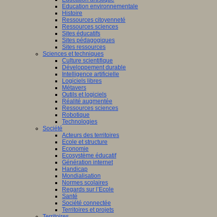
Education environnementale
Histoire
Ressources citoyenneté
Ressources sciences
Sites éducatifs
Sites pédagogiques
Sites ressources
Sciences et techniques
Culture scientifique
Développement durable
Intelligence artificielle
Logiciels libres
Métavers
Outils et logiciels
Réalité augmentée
Ressources sciences
Robotique
Technologies
Société
Acteurs des territoires
Ecole et structure
Economie
Ecosystème éducatif
Génération internet
Handicap
Mondialisation
Normes scolaires
Regards sur l’Ecole
Santé
Société connectée
Territoires et projets
Territoires