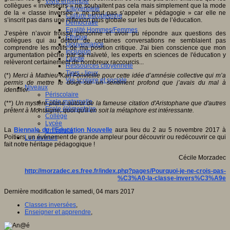
Vivre ensemble
collègues « inverseurs » ne souhaitent pas cela mais simplement que la mode
Citoyenneté
de la « classe inversée » ne peut pas s’appeler « pédagogie » car elle ne
Culture européenne
s’inscrit pas dans une réflexion plus globale sur les buts de l’éducation.
Démocratie
Egalité Hommes/Femmes
J’espère n’avoir froissé personne et avoir pu répondre aux questions des
Ethique
collègues qui au détour de certaines conversations ne semblaient pas
Gouvernance
comprendre les motifs de ma position critique. J'ai bien conscience que mon
Inclusion
argumentation pèche par sa naïveté, les experts en sciences de l'éducation y
Laïcité
relèveront certainement de nombreux raccourcis...
Ressources citoyenneté
Tiers - lieux
(*)
Merci à Mathieu-Karl Fonvieille pour cette idée d’amnésie collective qui m’a
Vie scolaire et sociale
permis de mettre le doigt sur un sentiment profond que j’avais du mal à
Niveaux
identifier.
Périscolaire
Ecole maternelle
(**)
Un mystère plane autour de la fameuse citation d'Aristophane que d'autres
Ecole élémentaire
prêtent à Montaigne, quoi qu'il en soit la métaphore est intéressante.
Collège
Lycée
La
Biennale de l'Education Nouvelle
aura lieu du 2 au 5 novembre 2017 à
Université
Poitiers, un évènement de grande ampleur pour découvrir ou redécouvrir ce qui
Les auteurs
fait notre héritage pédagogique !
Cécile Morzadec
http://morzadec.es.free.fr/index.php?pages/Pourquoi-je-ne-crois-pas-
%C3%A0-la-classe-invers%C3%A9e
Dernière modification le samedi, 04 mars 2017
Classes inversées
,
Enseigner et apprendre
,