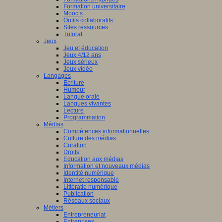
Formation universitaire
Mooc’s
Outils collaboratifs
Sites ressources
Tutorat
Jeux
Jeu et éducation
Jeux 4/12 ans
Jeux sérieux
Jeux vidéo
Langages
Ecriture
Humour
Langue orale
Langues vivantes
Lecture
Programmation
Médias
Compétences informationnelles
Culture des médias
Curation
Droits
Education aux médias
Information et nouveaux médias
Identité numérique
Internet responsable
Littératie numérique
Publication
Réseaux sociaux
Métiers
Entrepreneuriat
Entreprises