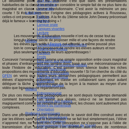
Jeux 4/12 ans
Le deuxième point qui me chiffonne c’est que dans les présentations
Jeux sérieux
habituelles de la classe inversée on considère le simple fait de ne plus faire du
Jeux vidéo
magistral en classe comme révolutionnaire. C’est avoir la mémoire un peu
Langages
courte ! Si l’on fait remonter l’origine des pédagogies actives à Rousseau,
Ecriture
celles-ci ont presque 3 siècles. A la fin du 19ème siècle John Dewey préconisait
Humour
déjà le fameux « learning by doing » !
Langue orale
Langues vivantes
Lecture
Les mouvements d’éducation nouvelle n’ont eu de cesse tout au
Programmation
long du 20ème siècle de proposer mille et une façons de rendre
Médias
les élèves plus actifs !
Freinet
, cet effronté, a même poussé plus
Compétences informationnelles
loin le concept en proposant de rendre les élèves auteurs et non
Culture des médias
plus seulement acteurs de leurs apprentissages !
Curation
Droits
Concevoir l’enseignement comme une simple opposition entre cours magistral
Education aux médias
et phases d’entrainement me semble donc basé sur une méconnaissance de
Information et nouveaux médias
toute l’histoire de l’éducation. C’est passer sous silence toutes les riches
Identité numérique
propositions des mouvements d’éducation nouvelle ! Si l’on cherche du côté du
Internet responsable
GFEN
on verra que toutes leurs démarches pédagogiques permettent aux
Littératie numérique
élèves d’apprendre activement en classe en collaborant sans pour autant
Publication
déléguer la tâche d’apprentissage de la leçon à la maison au moyen d’une
Réseaux sociaux
vidéo que beaucoup ne regarderont pas.
Métiers
Entrepreneuriat
De plus ces mouvements pédagogiques se sont depuis longtemps demandé
Entreprises
comment transmettre un savoir aux élèves, celui-ci ne se transmet pas
Evolutions des métiers
magiquement comme on remplirait un récipient, les choses sont autrement plus
Métiers du numérique
complexes.
Orientation
Pratiques numériques
Dans une perspective socio-constructiviste le savoir doit être construit avec et
Cartes heuristiques
par les élèves sans quoi la transmission ne se fait tout simplement pas, l’élève
Classes inversées
n’apprend rien, ne retient rien. Cette conception ne s’oppose pas à l’idée de
Environnement Numérique de Travail
transmission d’un savoir puisque l’on distribue aux élèves de nombreux