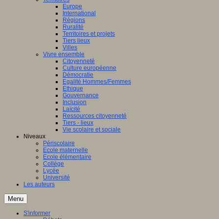
Europe
International
Régions
Ruralité
Territoires et projets
Tiers lieux
Villes
Vivre ensemble
Citoyenneté
Culture européenne
Démocratie
Egalité Hommes/Femmes
Ethique
Gouvernance
Inclusion
Laïcité
Ressources citoyenneté
Tiers - lieux
Vie scolaire et sociale
Niveaux
Périscolaire
Ecole maternelle
Ecole élémentaire
Collège
Lycée
Université
Les auteurs
Menu
S'informer