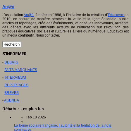
An@é
L’association
An@é
, fondée en 1996, à l’initiative de la création d’
Educavox
en
2010, en assure de manière bénévole la veille et la ligne éditoriale, publie
articles et reportages, crée des événements, valorise les innovations, alimente
des débats avec les différents acteurs de l’éducation sur l’évolution des
pratiques éducatives, sociales et culturelles à l’ère du numérique. Educavox est
un média contributif. Nous contacter.
S'INFORMER
-
DEBATS
-
FAITS MARQUANTS
-
INTERVIEWS
-
REPORTAGES
-
BREVES
-
AGENDA
Débats - Les plus lus
Feb 18 2026
La forme scolaire française, l’autorité et la tentation de la note
sommative