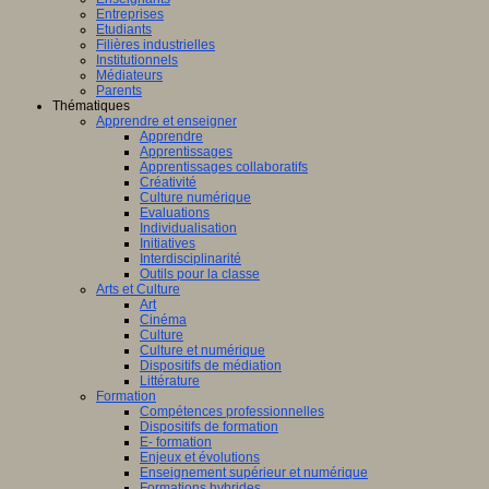
Entreprises
Etudiants
Filières industrielles
Institutionnels
Médiateurs
Parents
Thématiques
Apprendre et enseigner
Apprendre
Apprentissages
Apprentissages collaboratifs
Créativité
Culture numérique
Evaluations
Individualisation
Initiatives
Interdisciplinarité
Outils pour la classe
Arts et Culture
Art
Cinéma
Culture
Culture et numérique
Dispositifs de médiation
Littérature
Formation
Compétences professionnelles
Dispositifs de formation
E- formation
Enjeux et évolutions
Enseignement supérieur et numérique
Formations hybrides