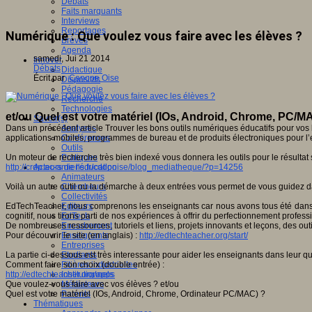
Débats
Faits marquants
Interviews
Reportages
Numérique : Que voulez vous faire avec les élèves ?
Brèves
Agenda
samedi, Jui 21 2014
Innover
Débats
Didactique
Écrit par
Canope Oise
Dispositifs
Pédagogie
Recherche
Technologies
et/ou Quel est votre matériel (IOs, Android, Chrome, PC/MA
Savoir(s)
Dans un précédent article Trouver les bons outils numériques éducatifs pour vos 
Analyses
applications mobiles, programmes de bureau et de produits électroniques pour l
Conférences
Outils
Un moteur de recherche très bien indexé vous donnera les outils pour le résultat 
Pratiques
http://crdp.ac-amiens.fr/cddpoise/blog_mediatheque/?p=14256
Acteurs de l'éducation
Animateurs
Voilà un autre outil ou la démarche à deux entrées vous permet de vous guidez d
Chercheurs
Collectivités
EdTechTeacher, nous comprenons les enseignants car nous avons tous été dans la
Editeurs
cognitif, nous tirons parti de nos expériences à offrir du perfectionnement profes
EdTech
De nombreuses ressources, tutoriels et liens, projets innovants et leçons, des outil
Encadrement
Pour découvrir le site (en anglais) :
http://edtechteacher.org/start/
Enseignants
Entreprises
La partie ci-dessous est très interessante pour aider les enseignants dans leur q
Etudiants
Comment faire son choix (double entrée) :
Filières industrielles
http://edtechteacher.org/apps
Institutionnels
Que voulez-vous faire avec vos élèves ? et/ou
Médiateurs
Quel est votre matériel (IOs, Android, Chrome, Ordinateur PC/MAC) ?
Parents
Thématiques