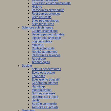
Education environnementale
Histoire
Ressources citoyenneté
Ressources sciences
Sites éducatifs
Sites pédagogiques
Sites ressources
Sciences et techniques
Culture scientifique
Développement durable
Intelligence artificielle
Logiciels libres
Métavers
Outils et logiciels
Réalité augmentée
Ressources sciences
Robotique
Technologies
Société
Acteurs des territoires
Ecole et structure
Economie
Ecosystème éducatif
Génération internet
Handicap
Mondialisation
Normes scolaires
Regards sur l’Ecole
Santé
Société connectée
Territoires et projets
Territoires