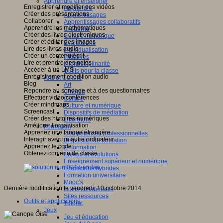
Apprendre et enseigner
Enregistrer et modifier des vidéos
Apprendre
Créer des présentations
Apprentissages
Collaborer
Apprentissages collaboratifs
Apprendre les mathématiques
Créativité
Créer des livres électroniques
Culture numérique
Créer et éditer des images
Evaluations
Lire des livres audio
Individualisation
Créer un contenu écrit
Initiatives
Lire et prendre des notes
Interdisciplinarité
Accéder à un LMS
Outils pour la classe
Enregistrement et édition audio
Arts et Culture
Blog
Art
Répondre au sondage et à des questionnaires
Cinéma
Effectuer vidéo conférences
Culture
Créer mindmaps
Culture et numérique
Screencast
Dispositifs de médiation
Créer des histoires numériques
Littérature
Améliorer l’organisation
Formation
Apprenez une langue étrangère
Compétences professionnelles
Interagir avec un autre ordinateur
Dispositifs de formation
Apprenez le code
E- formation
Obtenez contenu de classe
Enjeux et évolutions
Enseignement supérieur et numérique
Formations hybrides
Formation universitaire
Mooc’s
Dernière modification le vendredi, 10 octobre 2014
Outils collaboratifs
Sites ressources
Outils et applications
,
Tutorat
Jeux
Jeu et éducation