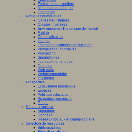
Evolutions des métiers
Métiers du numérique
Orientation
Pratiques numériques
Cartes heuristiques
Classes inversées
Environnement Numérique de Travail
Fablab
Géolocalisation
Images
Les mondes virtuels en éducation
Pratiques collaboratives
Podcasting
Smartphones
Tableaux numériques
Tablettes
Web radio
Webdocumentaire
eTwinning
Prospective
Ecosystème numérique
Espaces
Politique éducative
Scénarios prospectifs
Temps
Réseaux sociaux
Algorithme
Données
Réseaux sociaux et champ scolaire
Sélection de ressources
Bibliographies
Education artistique