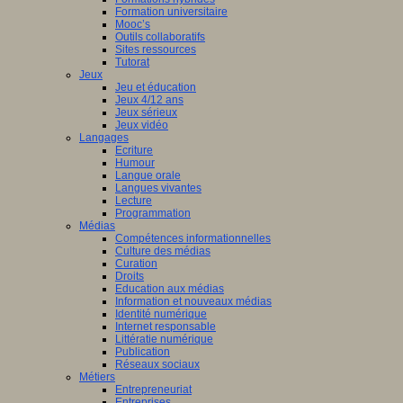
Formation universitaire
Mooc’s
Outils collaboratifs
Sites ressources
Tutorat
Jeux
Jeu et éducation
Jeux 4/12 ans
Jeux sérieux
Jeux vidéo
Langages
Ecriture
Humour
Langue orale
Langues vivantes
Lecture
Programmation
Médias
Compétences informationnelles
Culture des médias
Curation
Droits
Education aux médias
Information et nouveaux médias
Identité numérique
Internet responsable
Littératie numérique
Publication
Réseaux sociaux
Métiers
Entrepreneuriat
Entreprises