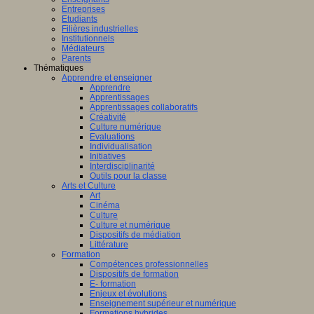
Entreprises
Etudiants
Filières industrielles
Institutionnels
Médiateurs
Parents
Thématiques
Apprendre et enseigner
Apprendre
Apprentissages
Apprentissages collaboratifs
Créativité
Culture numérique
Evaluations
Individualisation
Initiatives
Interdisciplinarité
Outils pour la classe
Arts et Culture
Art
Cinéma
Culture
Culture et numérique
Dispositifs de médiation
Littérature
Formation
Compétences professionnelles
Dispositifs de formation
E- formation
Enjeux et évolutions
Enseignement supérieur et numérique
Formations hybrides