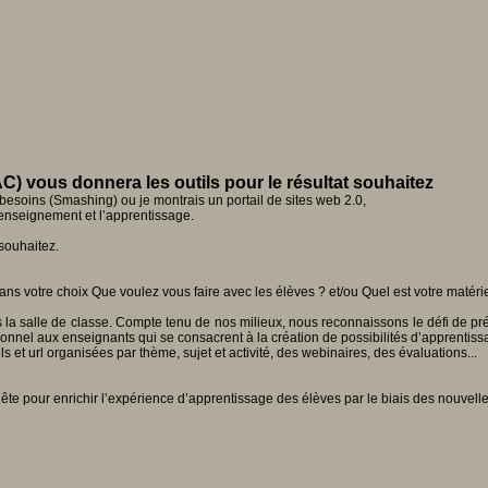
C) vous donnera les outils pour le résultat souhaitez
besoins (Smashing) ou je montrais un portail de sites web 2.0,
’enseignement et l’apprentissage.
souhaitez.
ans votre choix Que voulez vous faire avec les élèves ? et/ou Quel est votre matér
 salle de classe. Compte tenu de nos milieux, nous reconnaissons le défi de pré
sionnel aux enseignants qui se consacrent à la création de possibilités d’apprentiss
s et url organisées par thème, sujet et activité, des webinaires, des évaluations...
uête pour enrichir l’expérience d’apprentissage des élèves par le biais des nouvell