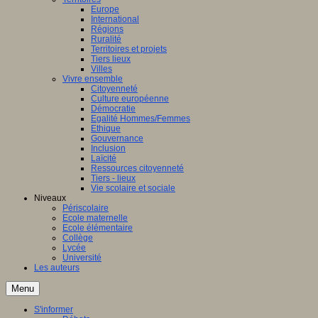
Europe
International
Régions
Ruralité
Territoires et projets
Tiers lieux
Villes
Vivre ensemble
Citoyenneté
Culture européenne
Démocratie
Egalité Hommes/Femmes
Ethique
Gouvernance
Inclusion
Laïcité
Ressources citoyenneté
Tiers - lieux
Vie scolaire et sociale
Niveaux
Périscolaire
Ecole maternelle
Ecole élémentaire
Collège
Lycée
Université
Les auteurs
Menu
S'informer