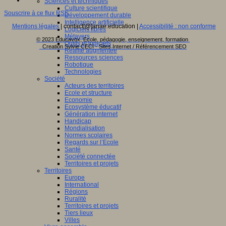
Sciences et techniques
Culture scientifique
Souscrire à ce flux RSS
Développement durable
Intelligence artificielle
Mentions légales
| contact[@]anae.education |
Accessibilité : non conforme
Logiciels libres
Métavers
© 2023 Educavox, Ecole, pédagogie, enseignement, formation
Outils et logiciels
Creation Sylvie CECI - Sites Internet / Référencement SEO
Réalité augmentée
Ressources sciences
Robotique
Technologies
Société
Acteurs des territoires
Ecole et structure
Economie
Ecosystème éducatif
Génération internet
Handicap
Mondialisation
Normes scolaires
Regards sur l’Ecole
Santé
Société connectée
Territoires et projets
Territoires
Europe
International
Régions
Ruralité
Territoires et projets
Tiers lieux
Villes