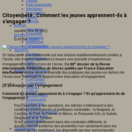
Débats
Faits marquants
Interviews
Reportages
Citoyenneté : Comment les jeunes apprennent-ils à
Brèves
s’engager ?
Agenda
Innover
Didactique
samedi, Fév 19 2022
Dispositifs
Brèves
Pédagogie
Écrit par
An@é
Recherche
Technologies
Savoir(s)
Analyses
Si l’éducation à la citoyenneté est une mission traditionnellement confiée à
Conférences
l’école, elle s’opère également à travers une pluralité d’expériences
Outils
e
d’engagement dans et hors de l’école.
Ce 88
dossier de la
Revue
Pratiques
internationale d’éducation de Sèvres
publiée par France Éducation
Acteurs de l'éducation
international
étudie ainsi la diversité des pratiques des jeunes en dehors de
Animateurs
l’école pour interroger le rapport entre éducation et engagement.
Chercheurs
Collectivités
(S’)Éduquer par l’engagement
Editeurs
EdTech
Comment les jeunes apprennent-ils à s’engager ? Et qu’apprennent-ils de
Encadrement
l’engagement ?
Enseignants
Entreprises
Pour répondre à ces questions, les articles s’intéressent à des
Etudiants
contextes socioculturels et politiques contrastés : la Bulgarie, le
Filières industrielles
Canada, le Chili, la France, le Maroc, le Royaume-Uni, la Suède,
Institutionnels
Singapour et la Turquie.
Médiateurs
Si les jeunes grandissent dans des contextes différents, le
Parents
dossier met en évidence des proximités non seulement dans les
Thématiques
causes qui les mobilisent, les dispositifs qui leur sont proposés