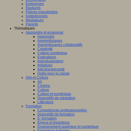
Entreprises
Etudiants
Filières industrielles
Institutionnels
Médiateurs
Parents
Thématiques
Apprendre et enseigner
Apprendre
Apprentissages
Apprentissages collaboratifs
Créativité
Culture numérique
Evaluations
Individualisation
Initiatives
Interdisciplinarité
Outils pour la classe
Arts et Culture
Art
Cinéma
Culture
Culture et numérique
Dispositifs de médiation
Littérature
Formation
Compétences professionnelles
Dispositifs de formation
E- formation
Enjeux et évolutions
Enseignement supérieur et numérique
Formations hybrides