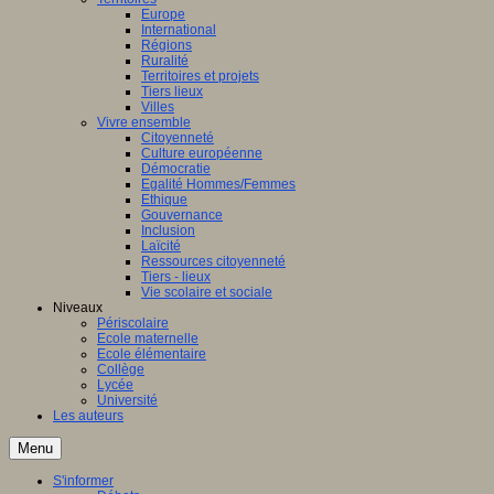
Europe
International
Régions
Ruralité
Territoires et projets
Tiers lieux
Villes
Vivre ensemble
Citoyenneté
Culture européenne
Démocratie
Egalité Hommes/Femmes
Ethique
Gouvernance
Inclusion
Laïcité
Ressources citoyenneté
Tiers - lieux
Vie scolaire et sociale
Niveaux
Périscolaire
Ecole maternelle
Ecole élémentaire
Collège
Lycée
Université
Les auteurs
Menu
S'informer