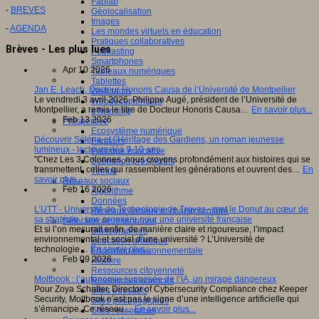
Fablab
-
BREVES
Géolocalisation
Images
-
AGENDA
Les mondes virtuels en éducation
Pratiques collaboratives
Brèves - Les plus lues
Podcasting
Smartphones
Apr 10 2026
Tableaux numériques
Tablettes
Jan E. Leach, Docteur Honoris Causa de l’Université de Montpellier
Web radio
Le vendredi 3 avril 2026, Philippe Augé, président de l’Université de
Webdocumentaire
Montpellier, a remis le titre de Docteur Honoris Causa…
En savoir plus...
eTwinning
Feb 13 2026
Prospective
Ecosystème numérique
Découvrir Séléna et l’Héritage des Gardiens, un roman jeunesse
Espaces
lumineux - lecteurs dès 9-10 ans
Politique éducative
"Chez Les 3 Colonnes, nous croyons profondément aux histoires qui se
Scénarios prospectifs
transmettent, celles qui rassemblent les générations et ouvrent des…
En
Temps
savoir plus...
Réseaux sociaux
Feb 16 2026
Algorithme
Données
L’UTT - Université de Technologie de Troyes - met le Donut au cœur de
Réseaux sociaux et champ scolaire
sa stratégie : une première pour une université française
Sélection de ressources
Et si l’on mesurait enfin, de manière claire et rigoureuse, l’impact
Bibliographies
environnemental et social d’une université ? L’Université de
Education artistique
technologie…
En savoir plus...
Education environnementale
Feb 09 2026
Histoire
Ressources citoyenneté
Moltbook : l’autonomie supposée de l’IA, un mirage dangereux
Ressources sciences
Pour Zoya Schaller, Director of Cybersecurity Compliance chez Keeper
Sites éducatifs
Security, Moltbook n’est pas le signe d’une intelligence artificielle qui
Sites pédagogiques
s’émancipe. Ce réseau…
En savoir plus...
Sites ressources