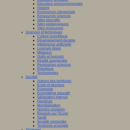
Education environnementale
Histoire
Ressources citoyenneté
Ressources sciences
Sites éducatifs
Sites pédagogiques
Sites ressources
Sciences et techniques
Culture scientifique
Développement durable
Intelligence artificielle
Logiciels libres
Métavers
Outils et logiciels
Réalité augmentée
Ressources sciences
Robotique
Technologies
Société
Acteurs des territoires
Ecole et structure
Economie
Ecosystème éducatif
Génération internet
Handicap
Mondialisation
Normes scolaires
Regards sur l’Ecole
Santé
Société connectée
Territoires et projets
Territoires