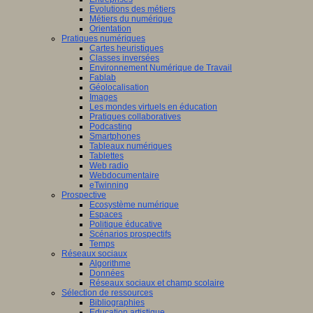
Evolutions des métiers
Métiers du numérique
Orientation
Pratiques numériques
Cartes heuristiques
Classes inversées
Environnement Numérique de Travail
Fablab
Géolocalisation
Images
Les mondes virtuels en éducation
Pratiques collaboratives
Podcasting
Smartphones
Tableaux numériques
Tablettes
Web radio
Webdocumentaire
eTwinning
Prospective
Ecosystème numérique
Espaces
Politique éducative
Scénarios prospectifs
Temps
Réseaux sociaux
Algorithme
Données
Réseaux sociaux et champ scolaire
Sélection de ressources
Bibliographies
Education artistique