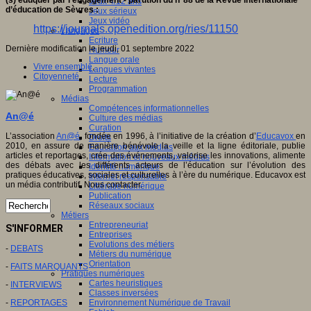
Jeux 4/12 ans
d’éducation de Sèvres :
Jeux sérieux
Jeux vidéo
https://journals.openedition.org/ries/11150
Langages
Ecriture
Dernière modification le jeudi, 01 septembre 2022
Humour
Langue orale
Vivre ensemble
,
Langues vivantes
Citoyenneté
,
Lecture
Programmation
Médias
Compétences informationnelles
An@é
Culture des médias
Curation
L’association
An@é
, fondée en 1996, à l’initiative de la création d’
Educavox
en
Droits
2010, en assure de manière bénévole la veille et la ligne éditoriale, publie
Education aux médias
articles et reportages, crée des événements, valorise les innovations, alimente
Information et nouveaux médias
des débats avec les différents acteurs de l’éducation sur l’évolution des
Identité numérique
pratiques éducatives, sociales et culturelles à l’ère du numérique. Educavox est
Internet responsable
un média contributif. Nous contacter.
Littératie numérique
Publication
Réseaux sociaux
Métiers
Entrepreneuriat
S'INFORMER
Entreprises
Evolutions des métiers
-
DEBATS
Métiers du numérique
Orientation
-
FAITS MARQUANTS
Pratiques numériques
Cartes heuristiques
-
INTERVIEWS
Classes inversées
Environnement Numérique de Travail
-
REPORTAGES