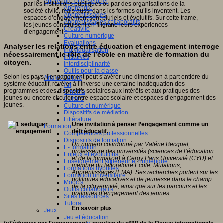
Apprendre et enseigner
par les institutions publiques ou par des organisations de la
Apprendre
société civile, mais aussi dans les formes qu’ils inventent. Les
Apprentissages
espaces d’engagement sont pluriels et évolutifs. Sur cette trame,
Apprentissages collaboratifs
les jeunes construisent en filigrane leurs expériences
Créativité
d’engagement
Culture numérique
Evaluations
Analyser les relations entre éducation et engagement interroge
Individualisation
nécessairement le rôle de l’école en matière de formation du
Initiatives
citoyen.
Interdisciplinarité
Outils pour la classe
Selon les pays, l’engagement peut s’avérer une dimension à part entière du
Arts et Culture
système éducatif, révéler à l’inverse une certaine inadéquation des
Art
programmes et des dispositifs scolaires aux intérêts et aux pratiques des
Cinéma
jeunes ou encore circuler entre espace scolaire et espaces d’engagement des
Culture
jeunes.
Culture et numérique
Dispositifs de médiation
Littérature
Une invitation à penser l’engagement comme un
Formation
défi éducatif.
Compétences professionnelles
Dispositifs de formation
Un numéro coordonné par Valérie Becquet,
E- formation
professeure des universités (sciences de l’éducation
Enjeux et évolutions
et de la formation) à Cergy Paris Université (CYU) et
Enseignement supérieur et numérique
membre du laboratoire École, Mutations,
Formations hybrides
Apprentissages (EMA). Ses recherches portent sur les
Formation universitaire
politiques éducatives et de jeunesse dans le champ
Mooc’s
de la citoyenneté, ainsi que sur les parcours et les
Outils collaboratifs
pratiques d’engagement des jeunes.
Sites ressources
Tutorat
En savoir plus
Jeux
Jeu et éducation
(s)'éduquer par l'engagement - parution du n°88 de la Revue internationale