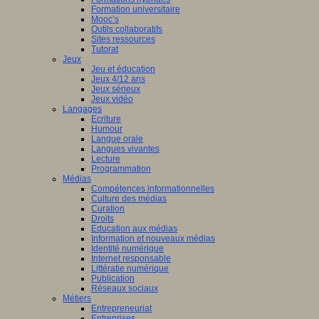
Formation universitaire
Mooc’s
Outils collaboratifs
Sites ressources
Tutorat
Jeux
Jeu et éducation
Jeux 4/12 ans
Jeux sérieux
Jeux vidéo
Langages
Ecriture
Humour
Langue orale
Langues vivantes
Lecture
Programmation
Médias
Compétences informationnelles
Culture des médias
Curation
Droits
Education aux médias
Information et nouveaux médias
Identité numérique
Internet responsable
Littératie numérique
Publication
Réseaux sociaux
Métiers
Entrepreneuriat
Entreprises