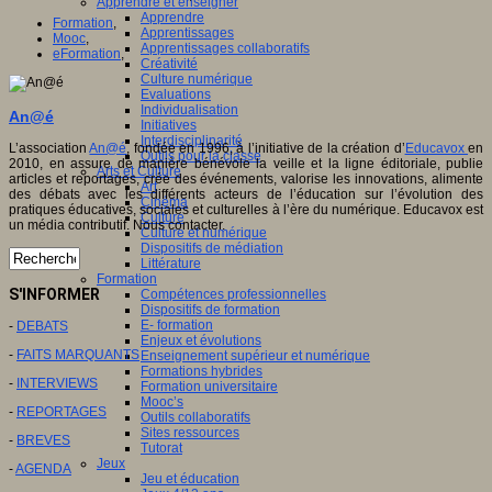
Apprendre et enseigner
Apprendre
Formation
,
Apprentissages
Mooc
,
Apprentissages collaboratifs
eFormation
,
Créativité
Culture numérique
Evaluations
Individualisation
An@é
Initiatives
Interdisciplinarité
L’association
An@é
, fondée en 1996, à l’initiative de la création d’
Educavox
en
Outils pour la classe
2010, en assure de manière bénévole la veille et la ligne éditoriale, publie
Arts et Culture
articles et reportages, crée des événements, valorise les innovations, alimente
Art
des débats avec les différents acteurs de l’éducation sur l’évolution des
Cinéma
pratiques éducatives, sociales et culturelles à l’ère du numérique. Educavox est
Culture
un média contributif. Nous contacter.
Culture et numérique
Dispositifs de médiation
Littérature
Formation
S'INFORMER
Compétences professionnelles
Dispositifs de formation
E- formation
-
DEBATS
Enjeux et évolutions
-
FAITS MARQUANTS
Enseignement supérieur et numérique
Formations hybrides
-
INTERVIEWS
Formation universitaire
Mooc’s
-
REPORTAGES
Outils collaboratifs
Sites ressources
-
BREVES
Tutorat
Jeux
-
AGENDA
Jeu et éducation