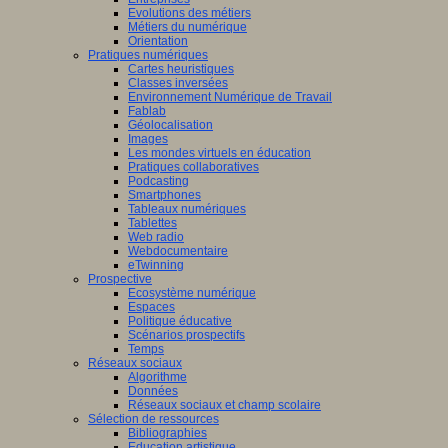
Evolutions des métiers
Métiers du numérique
Orientation
Pratiques numériques
Cartes heuristiques
Classes inversées
Environnement Numérique de Travail
Fablab
Géolocalisation
Images
Les mondes virtuels en éducation
Pratiques collaboratives
Podcasting
Smartphones
Tableaux numériques
Tablettes
Web radio
Webdocumentaire
eTwinning
Prospective
Ecosystème numérique
Espaces
Politique éducative
Scénarios prospectifs
Temps
Réseaux sociaux
Algorithme
Données
Réseaux sociaux et champ scolaire
Sélection de ressources
Bibliographies
Education artistique