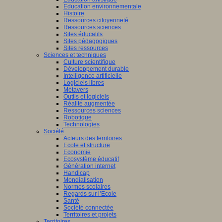
Education environnementale
Histoire
Ressources citoyenneté
Ressources sciences
Sites éducatifs
Sites pédagogiques
Sites ressources
Sciences et techniques
Culture scientifique
Développement durable
Intelligence artificielle
Logiciels libres
Métavers
Outils et logiciels
Réalité augmentée
Ressources sciences
Robotique
Technologies
Société
Acteurs des territoires
Ecole et structure
Economie
Ecosystème éducatif
Génération internet
Handicap
Mondialisation
Normes scolaires
Regards sur l’Ecole
Santé
Société connectée
Territoires et projets
Territoires