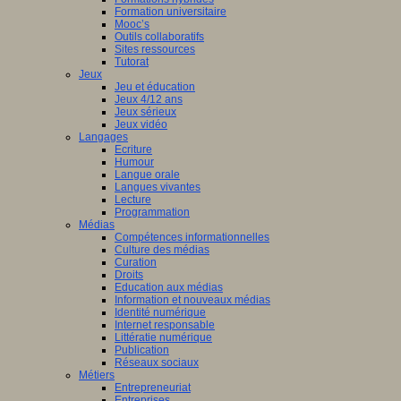
Formation universitaire
Mooc’s
Outils collaboratifs
Sites ressources
Tutorat
Jeux
Jeu et éducation
Jeux 4/12 ans
Jeux sérieux
Jeux vidéo
Langages
Ecriture
Humour
Langue orale
Langues vivantes
Lecture
Programmation
Médias
Compétences informationnelles
Culture des médias
Curation
Droits
Education aux médias
Information et nouveaux médias
Identité numérique
Internet responsable
Littératie numérique
Publication
Réseaux sociaux
Métiers
Entrepreneuriat
Entreprises