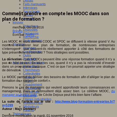
Débats
Faits marquants
Interviews
Reportages
Comment prendre en compte les MOOC dans son
Brèves
plan de formation ?
Agenda
Innover
Didactique
mercredi, Oct 26 2016
Dispositifs
Brèves
Pédagogie
Écrit par
An@é
Recherche
Technologies
Les MOOC et leurs dérivés COOC et SPOC se diffusent à vitesse grand V. Au
Savoir(s)
moment d’élaborer leur plan de formation, de nombreuses entreprises
Analyses
s’interrogent : que peuvent-ils réellement apporter à côté des formations de
Conférences
type présentielle ou blended ? Trois stratégies sont possibles.
Outils
Pratiques
La dérivation -
Les MOOCs peuvent être une réponse formation quand il n’y a
Acteurs de l'éducation
pas de réel besoin. En tous les cas, quand il n’y a pas la nécessité d’investir
Animateurs
dans un programme classique. C’est ce que l’on pourrait appeler une stratégie
Chercheurs
de dérivation.
Collectivités
Le MOOC permet de dériver des besoins de formation afin d’alléger le plan de
Editeurs
formation de « stages de confort ».
EdTech
Encadrement
Prenons le cas de managers qui veulent approfondir leurs connaissances en
Enseignants
management, mais se débrouillent déjà assez bien. Le célèbre MOOC,
du
Entreprises
manager au leader agile
, de Cécile Dejoux peut très bien faire l’affaire.
Etudiants
Filières industrielles
La suite de l'article sur le site :
http://www.blog-formation-entreprise.fr/?
Institutionnels
p=5399
Médiateurs
Auteur : Marc Dennery
Parents
Thématiques
Dernière modification le mardi, 01 novembre 2016