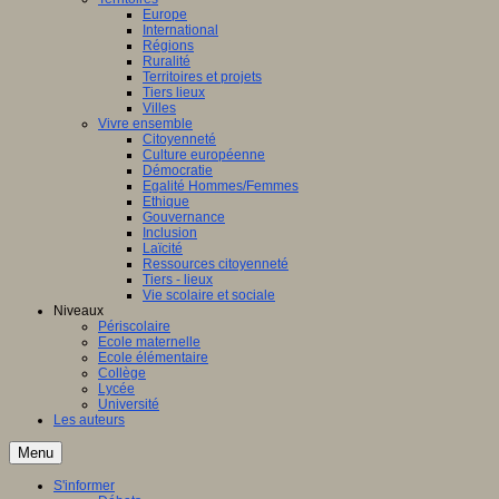
Europe
International
Régions
Ruralité
Territoires et projets
Tiers lieux
Villes
Vivre ensemble
Citoyenneté
Culture européenne
Démocratie
Egalité Hommes/Femmes
Ethique
Gouvernance
Inclusion
Laïcité
Ressources citoyenneté
Tiers - lieux
Vie scolaire et sociale
Niveaux
Périscolaire
Ecole maternelle
Ecole élémentaire
Collège
Lycée
Université
Les auteurs
Menu
S'informer