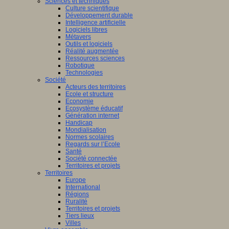
Sciences et techniques
Culture scientifique
Développement durable
Intelligence artificielle
Logiciels libres
Métavers
Outils et logiciels
Réalité augmentée
Ressources sciences
Robotique
Technologies
Société
Acteurs des territoires
Ecole et structure
Economie
Ecosystème éducatif
Génération internet
Handicap
Mondialisation
Normes scolaires
Regards sur l’Ecole
Santé
Société connectée
Territoires et projets
Territoires
Europe
International
Régions
Ruralité
Territoires et projets
Tiers lieux
Villes