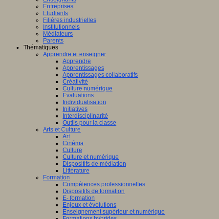
Entreprises
Etudiants
Filières industrielles
Institutionnels
Médiateurs
Parents
Thématiques
Apprendre et enseigner
Apprendre
Apprentissages
Apprentissages collaboratifs
Créativité
Culture numérique
Evaluations
Individualisation
Initiatives
Interdisciplinarité
Outils pour la classe
Arts et Culture
Art
Cinéma
Culture
Culture et numérique
Dispositifs de médiation
Littérature
Formation
Compétences professionnelles
Dispositifs de formation
E- formation
Enjeux et évolutions
Enseignement supérieur et numérique
Formations hybrides