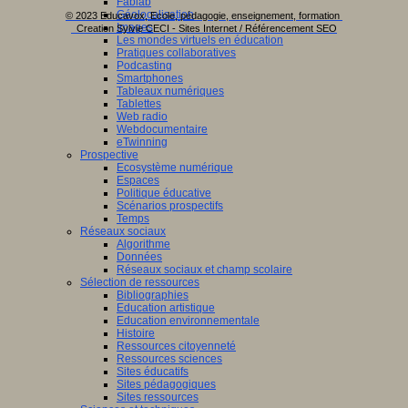
Fablab
Géolocalisation
© 2023 Educavox, Ecole, pédagogie, enseignement, formation
Images
Creation Sylvie CECI - Sites Internet / Référencement SEO
Les mondes virtuels en éducation
Pratiques collaboratives
Podcasting
Smartphones
Tableaux numériques
Tablettes
Web radio
Webdocumentaire
eTwinning
Prospective
Ecosystème numérique
Espaces
Politique éducative
Scénarios prospectifs
Temps
Réseaux sociaux
Algorithme
Données
Réseaux sociaux et champ scolaire
Sélection de ressources
Bibliographies
Education artistique
Education environnementale
Histoire
Ressources citoyenneté
Ressources sciences
Sites éducatifs
Sites pédagogiques
Sites ressources