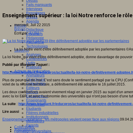
Débats
Faits marquants
Interviews
Reportages
Enseignement supérieur : la loi Notre renforce le rôl
Brèves
Agenda
mercredi, Juil 22 2015
Innover
Brèves
Didactique
Écrit par
An@é
Dispositifs
Pédagogie
Recherche
Technologies
La loi Notre vient d'être définitvement adoptée par les parlementaires
©As
Savoir(s)
Analyses
La loi Notre, qui vient d'être définitivement adoptée, donne davantage de pouvoi
Conférences
Outils
Publié par
Morgane Taquet
:
Pratiques
Acteurs de l'éducation
http://www.letudiant.fr/educpros/actualite/la-loi-notre-definitivement-adoptee.
Animateurs
Chercheurs
Plus de peur que de mal. C'est sans doute le sentiment partagé par la CPU (Conf
Collectivités
volet de la réforme territoriale, a définitivement été adoptée le 16 juillet 2015.
Editeurs
Les deux conférences avaient vivement réagi en janvier 2015 au sujet d'un amend
EdTech
avec la loi ESR, et avec l'autonomie des universités qui n'ont pas besoin d'une tu
Encadrement
Enseignants
La suite
:
http://www.letudiant.fr/educpros/actualite/la-loi-notre-definitivemen
Entreprises
Etudiants
Lire aussi
Filières industrielles
Institutionnels
Enseignement supérieur : les métropoles veulent peser face aux régions
09.04.2
Médiateurs
Parents
Collectivités
,
Thématiques
Formation universitaire
,