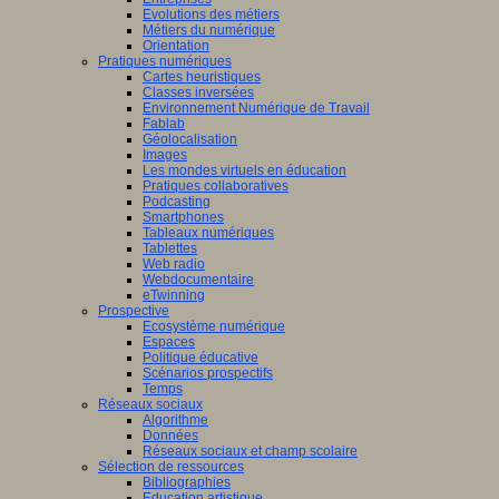
Evolutions des métiers
Métiers du numérique
Orientation
Pratiques numériques
Cartes heuristiques
Classes inversées
Environnement Numérique de Travail
Fablab
Géolocalisation
Images
Les mondes virtuels en éducation
Pratiques collaboratives
Podcasting
Smartphones
Tableaux numériques
Tablettes
Web radio
Webdocumentaire
eTwinning
Prospective
Ecosystème numérique
Espaces
Politique éducative
Scénarios prospectifs
Temps
Réseaux sociaux
Algorithme
Données
Réseaux sociaux et champ scolaire
Sélection de ressources
Bibliographies
Education artistique