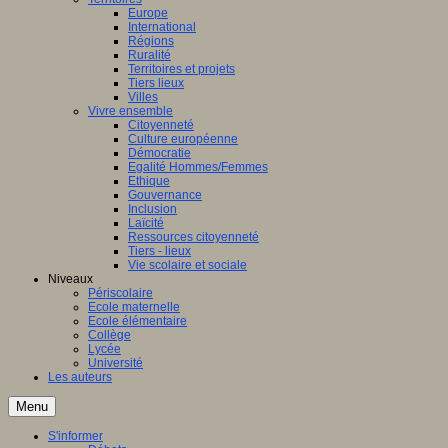
Europe
International
Régions
Ruralité
Territoires et projets
Tiers lieux
Villes
Vivre ensemble
Citoyenneté
Culture européenne
Démocratie
Egalité Hommes/Femmes
Ethique
Gouvernance
Inclusion
Laïcité
Ressources citoyenneté
Tiers - lieux
Vie scolaire et sociale
Niveaux
Périscolaire
Ecole maternelle
Ecole élémentaire
Collège
Lycée
Université
Les auteurs
Menu
S'informer