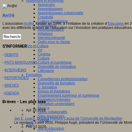
Apprendre et enseigner
Apprendre
Apprentissages
Apprentissages collaboratifs
An@é
Créativité
Culture numérique
L’association
An@é
, fondée en 1996, à l’initiative de la création d’
Educavox
en 2
Evaluations
avec les différents acteurs de l’éducation sur l’évolution des pratiques éducatives
Individualisation
Initiatives
Interdisciplinarité
Outils pour la classe
S'INFORMER
Arts et Culture
Art
Cinéma
-
DEBATS
Culture
-
FAITS MARQUANTS
Culture et numérique
Dispositifs de médiation
-
INTERVIEWS
Littérature
Formation
-
REPORTAGES
Compétences professionnelles
Dispositifs de formation
-
BREVES
E- formation
Enjeux et évolutions
-
AGENDA
Enseignement supérieur et numérique
Formations hybrides
Brèves - Les plus lues
Formation universitaire
Mooc’s
Apr 10 2026
Outils collaboratifs
Sites ressources
Jan E. Leach, Docteur Honoris Causa de l’Université de Montpellier
Tutorat
Le vendredi 3 avril 2026, Philippe Augé, président de l’Université de Mon
Jeux
Feb 13 2026
Jeu et éducation