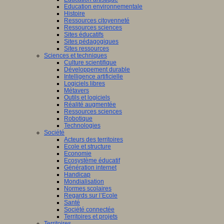
Education environnementale
Histoire
Ressources citoyenneté
Ressources sciences
Sites éducatifs
Sites pédagogiques
Sites ressources
Sciences et techniques
Culture scientifique
Développement durable
Intelligence artificielle
Logiciels libres
Métavers
Outils et logiciels
Réalité augmentée
Ressources sciences
Robotique
Technologies
Société
Acteurs des territoires
Ecole et structure
Economie
Ecosystème éducatif
Génération internet
Handicap
Mondialisation
Normes scolaires
Regards sur l’Ecole
Santé
Société connectée
Territoires et projets
Territoires