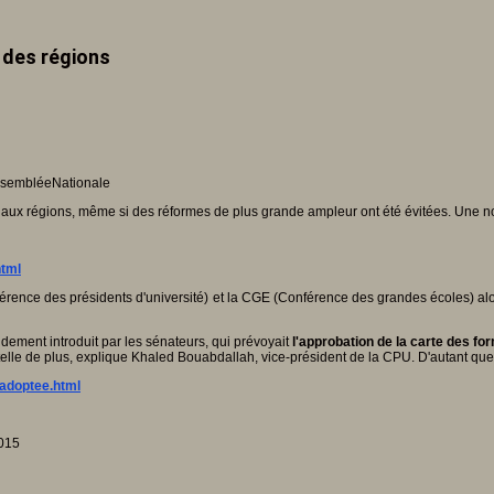
e des régions
sembléeNationale
r aux régions, même si des réformes de plus grande ampleur ont été évitées. Une n
html
érence des présidents d'université) et la CGE (Conférence des grandes écoles) al
ement introduit par les sénateurs, qui prévoyait
l'approbation de la carte des fo
telle de plus, explique Khaled Bouabdallah, vice-président de la CPU. D'autant que 
t-adoptee.html
015