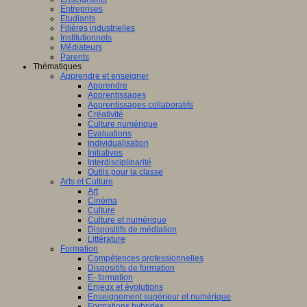
Entreprises
Etudiants
Filières industrielles
Institutionnels
Médiateurs
Parents
Thématiques
Apprendre et enseigner
Apprendre
Apprentissages
Apprentissages collaboratifs
Créativité
Culture numérique
Evaluations
Individualisation
Initiatives
Interdisciplinarité
Outils pour la classe
Arts et Culture
Art
Cinéma
Culture
Culture et numérique
Dispositifs de médiation
Littérature
Formation
Compétences professionnelles
Dispositifs de formation
E- formation
Enjeux et évolutions
Enseignement supérieur et numérique
Formations hybrides