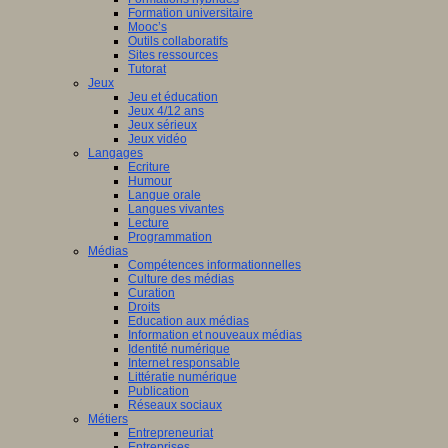
Formation universitaire
Mooc’s
Outils collaboratifs
Sites ressources
Tutorat
Jeux
Jeu et éducation
Jeux 4/12 ans
Jeux sérieux
Jeux vidéo
Langages
Ecriture
Humour
Langue orale
Langues vivantes
Lecture
Programmation
Médias
Compétences informationnelles
Culture des médias
Curation
Droits
Education aux médias
Information et nouveaux médias
Identité numérique
Internet responsable
Littératie numérique
Publication
Réseaux sociaux
Métiers
Entrepreneuriat
Entreprises