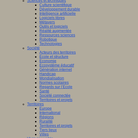
Sciences et techniques
Culture scientifique
Développement durable
Intelligence artificielle
Logiciels libres
Métavers
Outils et logiciels
Réalité augmentée
Ressources sciences
Robotique
Technologies
Société
Acteurs des territoires
Ecole et structure
Economie
Ecosystème éducatif
Génération internet
Handicap
Mondialisation
Normes scolaires
Regards sur l’Ecole
Santé
Société connectée
Territoires et projets
Territoires
Europe
International
Régions
Ruralité
Territoires et projets
Tiers lieux
Villes