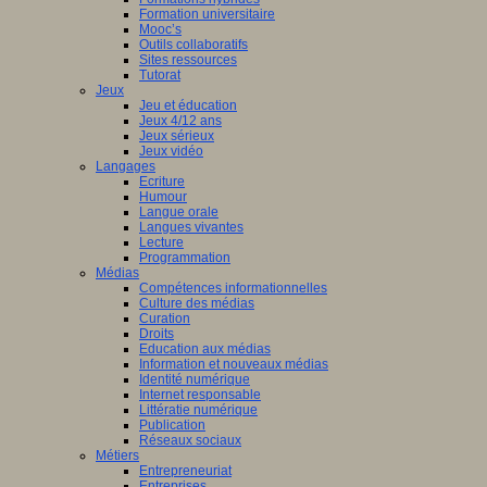
Formation universitaire
Mooc’s
Outils collaboratifs
Sites ressources
Tutorat
Jeux
Jeu et éducation
Jeux 4/12 ans
Jeux sérieux
Jeux vidéo
Langages
Ecriture
Humour
Langue orale
Langues vivantes
Lecture
Programmation
Médias
Compétences informationnelles
Culture des médias
Curation
Droits
Education aux médias
Information et nouveaux médias
Identité numérique
Internet responsable
Littératie numérique
Publication
Réseaux sociaux
Métiers
Entrepreneuriat
Entreprises