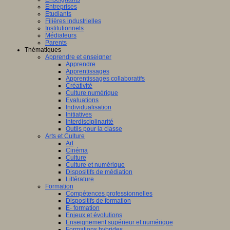
Entreprises
Etudiants
Filières industrielles
Institutionnels
Médiateurs
Parents
Thématiques
Apprendre et enseigner
Apprendre
Apprentissages
Apprentissages collaboratifs
Créativité
Culture numérique
Evaluations
Individualisation
Initiatives
Interdisciplinarité
Outils pour la classe
Arts et Culture
Art
Cinéma
Culture
Culture et numérique
Dispositifs de médiation
Littérature
Formation
Compétences professionnelles
Dispositifs de formation
E- formation
Enjeux et évolutions
Enseignement supérieur et numérique
Formations hybrides