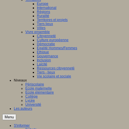
Europe
International
Régions
Ruralité
Territoires et projets
Tiers lieux
Villes
Vivre ensemble
Citoyenneté
Culture européenne
Démocratie
Egalité Hommes/Femmes
Ethique
Gouvernance
Inclusion
Laïcité
Ressources citoyenneté
Tiers - lieux
Vie scolaire et sociale
Niveaux
Périscolaire
Ecole maternelle
Ecole élémentaire
Collège
Lycée
Université
Les auteurs
Menu
S'informer