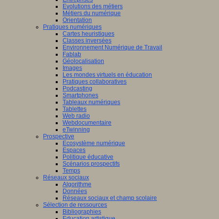
Evolutions des métiers
Métiers du numérique
Orientation
Pratiques numériques
Cartes heuristiques
Classes inversées
Environnement Numérique de Travail
Fablab
Géolocalisation
Images
Les mondes virtuels en éducation
Pratiques collaboratives
Podcasting
Smartphones
Tableaux numériques
Tablettes
Web radio
Webdocumentaire
eTwinning
Prospective
Ecosystème numérique
Espaces
Politique éducative
Scénarios prospectifs
Temps
Réseaux sociaux
Algorithme
Données
Réseaux sociaux et champ scolaire
Sélection de ressources
Bibliographies
Education artistique