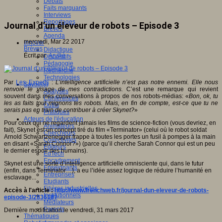
Débats
Faits marquants
Interviews
Reportages
Journal d’un éleveur de robots – Episode 3
Brèves
Agenda
mercredi, Mar 22 2017
Innover
Brèves
Didactique
Écrit par
An@é
Dispositifs
Pédagogie
Recherche
Technologies
Par
Les Experts
:
L’intelligence artificielle n’est pas notre ennemi. Elle nous
Savoir(s)
renvoie le visage de mes contradictions.
C’est une remarque qui revient
Analyses
souvent dans mes conversations à propos de nos robots-médias: «
Bon, ok, tu
Conférences
les as faits tout mignons tes robots. Mais, en fin de compte, est-ce que tu ne
Outils
serais pas en train de contribuer à créer Skynet?
»
Pratiques
Acteurs de l'éducation
Pour ceux qui ne regardent jamais les films de science-fiction (vous devriez, en
Animateurs
fait), Skynet est un concept tiré du film «Terminator» (celui où le robot soldat
Chercheurs
Arnold Schwartzenegger frappe à toutes les portes un fusil à pompes à la main
Collectivités
en disant «Sarah Connor?») (parce qu’il cherche Sarah Connor qui est un peu
Editeurs
le dernier espoir des humains).
EdTech
Encadrement
Skynet est une sorte d’intelligence artificielle omnisciente qui, dans le futur
Enseignants
(enfin, dans Terminator…), a eu l’idée assez logique de réduire l’humanité en
Entreprises
esclavage...
Etudiants
Filières industrielles
Accès à l'article :
http://www.frenchweb.fr/journal-dun-eleveur-de-robots-
Institutionnels
episode-3/283618?
Médiateurs
Parents
Dernière modification le vendredi, 31 mars 2017
Thématiques