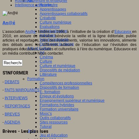
Robotique
,
Apprendre et enseigner
Intelligence artificielle
,
Apprendre
Apprentissages
Apprentissages collaboratifs
Créativité
An@é
Culture numérique
Evaluations
Individualisation
L’association
An@é
, fondée en 1996, à l’initiative de la création d’
Educavox
en
Initiatives
2010, en assure de manière bénévole la veille et la ligne éditoriale, publie
Interdisciplinarité
articles et reportages, crée des événements, valorise les innovations, alimente
Outils pour la classe
des débats avec les différents acteurs de l’éducation sur l’évolution des
Arts et Culture
pratiques éducatives, sociales et culturelles à l’ère du numérique. Educavox est
Art
un média contributif. Nous contacter.
Cinéma
Culture
Culture et numérique
Dispositifs de médiation
S'INFORMER
Littérature
Formation
-
DEBATS
Compétences professionnelles
Dispositifs de formation
-
FAITS MARQUANTS
E- formation
Enjeux et évolutions
-
INTERVIEWS
Enseignement supérieur et numérique
Formations hybrides
-
REPORTAGES
Formation universitaire
Mooc’s
-
BREVES
Outils collaboratifs
-
AGENDA
Sites ressources
Tutorat
Jeux
Brèves - Les plus lues
Jeu et éducation