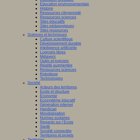
Education environnementale
Histoire
Ressources citoyenneté
Ressources sciences
Sites éducatifs
Sites pédagogiques
Sites ressources
Sciences et techniques
Culture scientifique
Développement durable
Intelligence artificielle
Logiciels libres
Métavers
Outils et logiciels
Réalité augmentée
Ressources sciences
Robotique
Technologies
Société
Acteurs des territoires
Ecole et structure
Economie
Ecosystème éducatif
Génération internet
Handicap
Mondialisation
Normes scolaires
Regards sur l’Ecole
Santé
Société connectée
Territoires et projets
Territoires