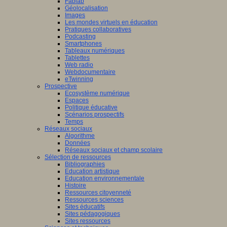
Fablab
Géolocalisation
Images
Les mondes virtuels en éducation
Pratiques collaboratives
Podcasting
Smartphones
Tableaux numériques
Tablettes
Web radio
Webdocumentaire
eTwinning
Prospective
Ecosystème numérique
Espaces
Politique éducative
Scénarios prospectifs
Temps
Réseaux sociaux
Algorithme
Données
Réseaux sociaux et champ scolaire
Sélection de ressources
Bibliographies
Education artistique
Education environnementale
Histoire
Ressources citoyenneté
Ressources sciences
Sites éducatifs
Sites pédagogiques
Sites ressources