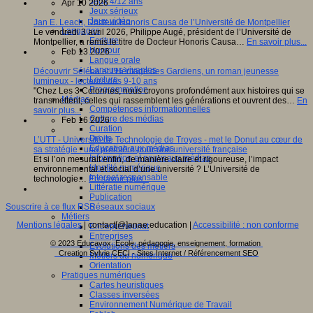
Jeux 4/12 ans
Apr 10 2026
Jeux sérieux
Jeux vidéo
Jan E. Leach, Docteur Honoris Causa de l’Université de Montpellier
Langages
Le vendredi 3 avril 2026, Philippe Augé, président de l’Université de
Ecriture
Montpellier, a remis le titre de Docteur Honoris Causa…
En savoir plus...
Humour
Feb 13 2026
Langue orale
Langues vivantes
Découvrir Séléna et l’Héritage des Gardiens, un roman jeunesse
Lecture
lumineux - lecteurs dès 9-10 ans
Programmation
"Chez Les 3 Colonnes, nous croyons profondément aux histoires qui se
Médias
transmettent, celles qui rassemblent les générations et ouvrent des…
En
Compétences informationnelles
savoir plus...
Culture des médias
Feb 16 2026
Curation
Droits
L’UTT - Université de Technologie de Troyes - met le Donut au cœur de
Education aux médias
sa stratégie : une première pour une université française
Information et nouveaux médias
Et si l’on mesurait enfin, de manière claire et rigoureuse, l’impact
Identité numérique
environnemental et social d’une université ? L’Université de
Internet responsable
technologie…
En savoir plus...
Littératie numérique
Publication
Réseaux sociaux
Souscrire à ce flux RSS
Métiers
Mentions légales
| contact[@]anae.education |
Accessibilité : non conforme
Entrepreneuriat
Entreprises
© 2023 Educavox, Ecole, pédagogie, enseignement, formation
Evolutions des métiers
Creation Sylvie CECI - Sites Internet / Référencement SEO
Métiers du numérique
Orientation
Pratiques numériques
Cartes heuristiques
Classes inversées
Environnement Numérique de Travail