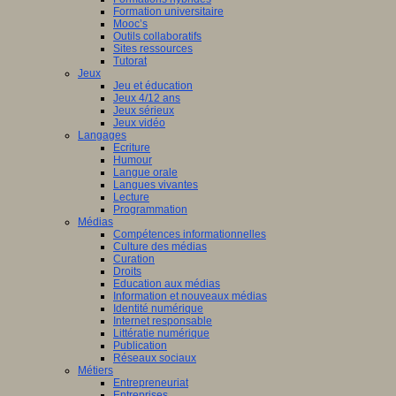
Formation universitaire
Mooc’s
Outils collaboratifs
Sites ressources
Tutorat
Jeux
Jeu et éducation
Jeux 4/12 ans
Jeux sérieux
Jeux vidéo
Langages
Ecriture
Humour
Langue orale
Langues vivantes
Lecture
Programmation
Médias
Compétences informationnelles
Culture des médias
Curation
Droits
Education aux médias
Information et nouveaux médias
Identité numérique
Internet responsable
Littératie numérique
Publication
Réseaux sociaux
Métiers
Entrepreneuriat
Entreprises