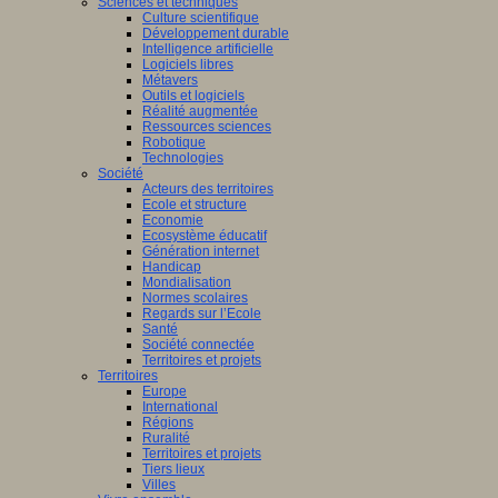
Sciences et techniques
Culture scientifique
Développement durable
Intelligence artificielle
Logiciels libres
Métavers
Outils et logiciels
Réalité augmentée
Ressources sciences
Robotique
Technologies
Société
Acteurs des territoires
Ecole et structure
Economie
Ecosystème éducatif
Génération internet
Handicap
Mondialisation
Normes scolaires
Regards sur l’Ecole
Santé
Société connectée
Territoires et projets
Territoires
Europe
International
Régions
Ruralité
Territoires et projets
Tiers lieux
Villes