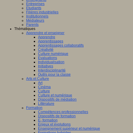
Entreprises
Etudiants
Filières industrielles
Institutionnels
Médiateurs
Parents
Thématiques
Apprendre et enseigner
Apprendre
Apprentissages
Apprentissages collaboratifs
Créativité
Culture numérique
Evaluations
Individualisation
Initiatives
Interdisciplinarité
Outils pour la classe
Arts et Culture
Art
Cinéma
Culture
Culture et numérique
Dispositifs de médiation
Littérature
Formation
Compétences professionnelles
Dispositifs de formation
E- formation
Enjeux et évolutions
Enseignement supérieur et numérique
Formations hybrides