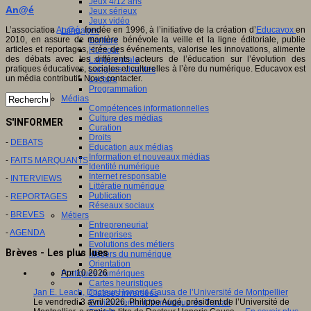
Jeux 4/12 ans
An@é
Jeux sérieux
Jeux vidéo
L’association
An@é
, fondée en 1996, à l’initiative de la création d’
Educavox
en
Langages
2010, en assure de manière bénévole la veille et la ligne éditoriale, publie
Ecriture
articles et reportages, crée des événements, valorise les innovations, alimente
Humour
des débats avec les différents acteurs de l’éducation sur l’évolution des
Langue orale
pratiques éducatives, sociales et culturelles à l’ère du numérique. Educavox est
Langues vivantes
un média contributif. Nous contacter.
Lecture
Programmation
Médias
Compétences informationnelles
Culture des médias
S'INFORMER
Curation
Droits
-
DEBATS
Education aux médias
Information et nouveaux médias
-
FAITS MARQUANTS
Identité numérique
Internet responsable
-
INTERVIEWS
Littératie numérique
Publication
-
REPORTAGES
Réseaux sociaux
-
BREVES
Métiers
Entrepreneuriat
-
AGENDA
Entreprises
Evolutions des métiers
Brèves - Les plus lues
Métiers du numérique
Orientation
Apr 10 2026
Pratiques numériques
Cartes heuristiques
Jan E. Leach, Docteur Honoris Causa de l’Université de Montpellier
Classes inversées
Le vendredi 3 avril 2026, Philippe Augé, président de l’Université de
Environnement Numérique de Travail