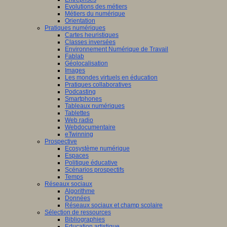
Evolutions des métiers
Métiers du numérique
Orientation
Pratiques numériques
Cartes heuristiques
Classes inversées
Environnement Numérique de Travail
Fablab
Géolocalisation
Images
Les mondes virtuels en éducation
Pratiques collaboratives
Podcasting
Smartphones
Tableaux numériques
Tablettes
Web radio
Webdocumentaire
eTwinning
Prospective
Ecosystème numérique
Espaces
Politique éducative
Scénarios prospectifs
Temps
Réseaux sociaux
Algorithme
Données
Réseaux sociaux et champ scolaire
Sélection de ressources
Bibliographies
Education artistique