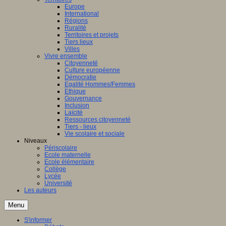
Europe
International
Régions
Ruralité
Territoires et projets
Tiers lieux
Villes
Vivre ensemble
Citoyenneté
Culture européenne
Démocratie
Egalité Hommes/Femmes
Ethique
Gouvernance
Inclusion
Laïcité
Ressources citoyenneté
Tiers - lieux
Vie scolaire et sociale
Niveaux
Périscolaire
Ecole maternelle
Ecole élémentaire
Collège
Lycée
Université
Les auteurs
Menu
S'informer