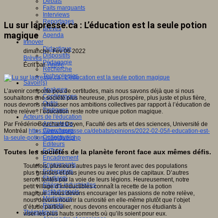
Débats
Faits marquants
Interviews
Reportages
Lu sur lapresse.ca : L’éducation est la seule potion
Brèves
magique
Agenda
Innover
Didactique
dimanche, Fév 06 2022
Dispositifs
Brèves
Pédagogie
Écrit par
An@é
Recherche
Technologies
Savoir(s)
Analyses
L’avenir comporte peu de certitudes, mais nous savons déjà que si nous
Conférences
souhaitons une société plus heureuse, plus prospère, plus juste et plus fière,
Outils
nous devrons rehausser nos ambitions collectives par rapport à l’éducation de
Pratiques
notre relève : l’éducation reste notre unique potion magique.
Acteurs de l'éducation
Animateurs
Par Frédéric Bouchard Doyen, Faculté des arts et des sciences, Université de
Chercheurs
Montréal
https://www.lapresse.ca/debats/opinions/2022-02-05/l-education-est-
Collectivités
la-seule-potion-magique.php
Editeurs
EdTech
Toutes les sociétés de la planète feront face aux mêmes défis.
Encadrement
Enseignants
Toutefois, plusieurs autres pays le feront avec des populations
Entreprises
plus grandes et plus jeunes ou avec plus de capitaux. D’autres
Etudiants
seront tentés par la voie de leurs légions. Heureusement, notre
Filières industrielles
petit village d’irréductibles connaît la recette de la potion
Institutionnels
magique : nous devons encourager les passions de notre relève,
Médiateurs
nous devons nourrir la curiosité en elle-même plutôt que l’objet
Parents
d’étude particulier, nous devons encourager nos étudiants à
Thématiques
viser les plus hauts sommets où qu’ils soient pour eux.