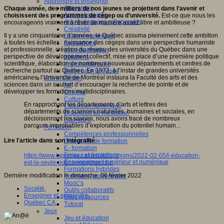
Apprendre et enseigner
Apprendre
Chaque année, des milliers de nos jeunes se projettent dans l’avenir et
Apprentissages
choisissent des programmes de cégep ou d’université.
Est-ce que nous les
Apprentissages collaboratifs
encourageons vraiment à rêver de manière assez libre et ambitieuse ?
Créativité
Il y a une cinquantaine d’années, le Québec assuma pleinement cette ambition
Culture numérique
à toutes les échelles : naissance des cégeps dans une perspective humaniste
Evaluations
et professionnelle, création du réseau des universités du Québec dans une
Individualisation
perspective de développement collectif, mise en place d’une première politique
Initiatives
scientifique, élaboration de nombreux nouveaux départements et centres de
Interdisciplinarité
recherche partout au Québec. En 1972, à l’instar de grandes universités
Outils pour la classe
américaines, l’Université de Montréal instaura la Faculté des arts et des
Arts et Culture
sciences dans un souhait d’encourager la recherche de pointe et de
Art
développer les formations multidisciplinaires.
Cinéma
Culture
En rapprochant les départements d’arts et lettres des
Culture et numérique
départements de sciences naturelles, humaines et sociales, en
Dispositifs de médiation
décloisonnant les savoirs, nous avons tracé de nombreux
Littérature
parcours improbables d’exploration du potentiel humain...
Formation
Compétences professionnelles
Lire l'article dans son intégralité
Dispositifs de formation
E- formation
Enjeux et évolutions
https://www.lapresse.ca/debats/opinions/2022-02-05/l-education-
Enseignement supérieur et numérique
est-la-seule-potion-magique.php
Formations hybrides
Dernière modification le dimanche, 06 février 2022
Formation universitaire
Mooc’s
Société
,
Outils collaboratifs
Enseigner et apprendre
,
Sites ressources
Québec CA
,
Tutorat
Jeux
Jeu et éducation