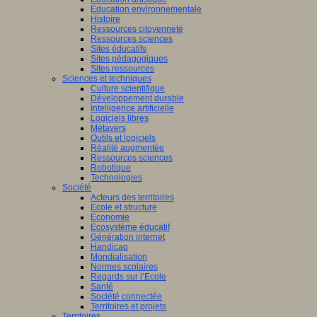
Education environnementale
Histoire
Ressources citoyenneté
Ressources sciences
Sites éducatifs
Sites pédagogiques
Sites ressources
Sciences et techniques
Culture scientifique
Développement durable
Intelligence artificielle
Logiciels libres
Métavers
Outils et logiciels
Réalité augmentée
Ressources sciences
Robotique
Technologies
Société
Acteurs des territoires
Ecole et structure
Economie
Ecosystème éducatif
Génération internet
Handicap
Mondialisation
Normes scolaires
Regards sur l’Ecole
Santé
Société connectée
Territoires et projets
Territoires