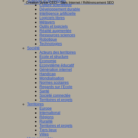
Sciences et techniques
Creation Sylvie CECI - Sites Internet / Référencement SEO
Culture scientifique
Développement durable
Intelligence artificielle
Logiciels libres
Métavers
Outils et logiciels
Réalité augmentée
Ressources sciences
Robotique
Technologies
Société
Acteurs des territoires
Ecole et structure
Economie
Ecosystème éducatif
Génération internet
Handicap
Mondialisation
Normes scolaires
Regards sur l’Ecole
Santé
Société connectée
Territoires et projets
Territoires
Europe
International
Régions
Ruralité
Territoires et projets
Tiers lieux
Villes