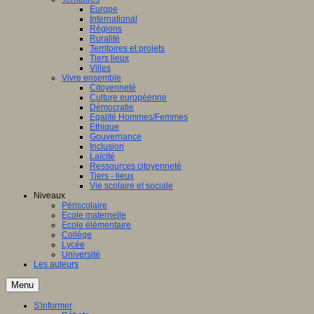
Europe
International
Régions
Ruralité
Territoires et projets
Tiers lieux
Villes
Vivre ensemble
Citoyenneté
Culture européenne
Démocratie
Egalité Hommes/Femmes
Ethique
Gouvernance
Inclusion
Laïcité
Ressources citoyenneté
Tiers - lieux
Vie scolaire et sociale
Niveaux
Périscolaire
Ecole maternelle
Ecole élémentaire
Collège
Lycée
Université
Les auteurs
Menu
S'informer