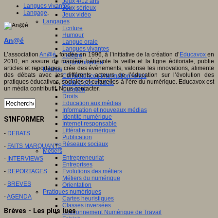
Jeux 4/12 ans
Langues vivantes
,
Jeux sérieux
Langage
,
Jeux vidéo
Langages
Ecriture
Humour
An@é
Langue orale
Langues vivantes
L’association
An@é
, fondée en 1996, à l’initiative de la création d’
Educavox
en
Lecture
2010, en assure de manière bénévole la veille et la ligne éditoriale, publie
Programmation
articles et reportages, crée des événements, valorise les innovations, alimente
Médias
des débats avec les différents acteurs de l’éducation sur l’évolution des
Compétences informationnelles
pratiques éducatives, sociales et culturelles à l’ère du numérique. Educavox est
Culture des médias
un média contributif. Nous contacter.
Curation
Droits
Education aux médias
Information et nouveaux médias
Identité numérique
S'INFORMER
Internet responsable
Littératie numérique
-
DEBATS
Publication
Réseaux sociaux
-
FAITS MARQUANTS
Métiers
Entrepreneuriat
-
INTERVIEWS
Entreprises
-
REPORTAGES
Evolutions des métiers
Métiers du numérique
-
BREVES
Orientation
Pratiques numériques
-
AGENDA
Cartes heuristiques
Classes inversées
Brèves - Les plus lues
Environnement Numérique de Travail