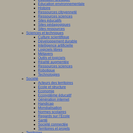
Education environnementale
Histoire
Ressources citoyenneté
Ressources sciences
Sites éducatifs
Sites pédagogiques
Sites ressources
Sciences et techniques
Culture scientifique
Développement durable
Intelligence artificielle
Logiciels libres
Métavers
Outils et logiciels
Réalité augmentée
Ressources sciences
Robotique
Technologies
Société
Acteurs des territoires
Ecole et structure
Economie
Ecosystème éducatif
Génération internet
Handicap
Mondialisation
Normes scolaires
Regards sur l’Ecole
Santé
Société connectée
Territoires et projets
Territoires