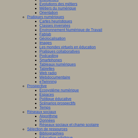
Evolutions des métiers
Métiers du numérique
Orientation
Pratiques numériques
Cartes heuristiques
Classes inversées
Environnement Numérique de Travail
Fablab
Géolocalisation
Images
Les mondes virtuels en éducation
Pratiques collaboratives
Podcasting
Smartphones
Tableaux numériques
Tablettes
Web radio
Webdocumentaire
eTwinning
Prospective
Ecosystème numérique
Espaces
Politique éducative
Scénarios prospectifs
Temps
Réseaux sociaux
Algorithme
Données
Réseaux sociaux et champ scolaire
Sélection de ressources
Bibliographies
Education artistique