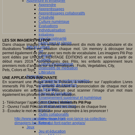
Apprendre et enseigner
Apprendre
Apprentissages
Apprentissages collaboratifs
Créativité
Culture numérique
Evaluations
Individualisation
Initiatives
Interdisciplinarité
LES SIX IMAGIERS PILI POP
Outils pour la classe
Dans chaque imagier, les enfants découvrent dix mots de vocabulaire et dix
Arts et Culture
illustrations mettant en situation chaque mot. Un memory à découper leur
Art
permet également de jouer avec ses mots de vocabulaire. Les imagiers Pili Pop
Cinéma
sont édités par UNIQUE HERITAGE ÉDITIONS et sont en vente à partir de
Culture
début mars 2019. Accompagnés des Pilis, les enfants apprennent leurs
Culture et numérique
premiers mots d’anglais sur six thématiques : Fruits, Vegetables, City,
Dispositifs de médiation
Pets, Colors et Toys.
Littérature
Formation
UNE APPLICATION INNOVANTE
Compétences professionnelles
En scannant une image avec le Piliscan, à retrouver sur l’application Livres
Dispositifs de formation
immersifs Pili Pop, les enfants écoutent la prononciation de chaque mot de
E- formation
vocabulaire en anglais. Le Piliscan peut scanner l’image d’un mot mais
Enjeux et évolutions
également les phrases de mises en situation.
Enseignement supérieur et numérique
Formations hybrides
1- Télécharger l’application
Livres immersifs Pili Pop
Formation universitaire
2 - Ouvrez l’outil Piliscan et scannez les images de chaque livre
Mooc’s
3 - Écoutez le mot ou la phrase pour apprendre à les prononcer !
Outils collaboratifs
http://www.uniqueheritage.fr/pili-pop-lance-sa-collection-
Sites ressources
dimagiers-les-livres-qui-font-parler-anglais/
Tutorat
Jeux
Jeu et éducation