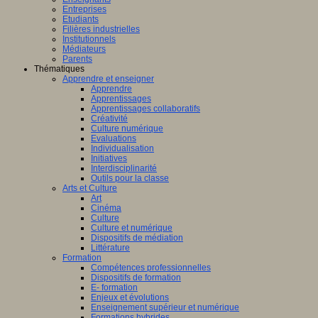
Entreprises
Etudiants
Filières industrielles
Institutionnels
Médiateurs
Parents
Thématiques
Apprendre et enseigner
Apprendre
Apprentissages
Apprentissages collaboratifs
Créativité
Culture numérique
Evaluations
Individualisation
Initiatives
Interdisciplinarité
Outils pour la classe
Arts et Culture
Art
Cinéma
Culture
Culture et numérique
Dispositifs de médiation
Littérature
Formation
Compétences professionnelles
Dispositifs de formation
E- formation
Enjeux et évolutions
Enseignement supérieur et numérique
Formations hybrides