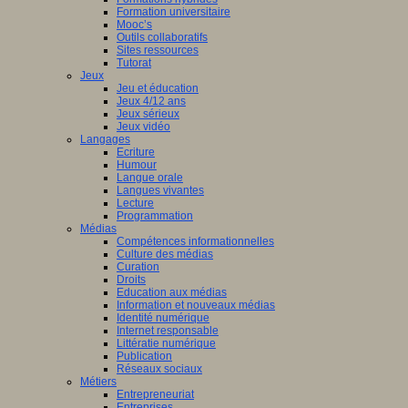
Formation universitaire
Mooc’s
Outils collaboratifs
Sites ressources
Tutorat
Jeux
Jeu et éducation
Jeux 4/12 ans
Jeux sérieux
Jeux vidéo
Langages
Ecriture
Humour
Langue orale
Langues vivantes
Lecture
Programmation
Médias
Compétences informationnelles
Culture des médias
Curation
Droits
Education aux médias
Information et nouveaux médias
Identité numérique
Internet responsable
Littératie numérique
Publication
Réseaux sociaux
Métiers
Entrepreneuriat
Entreprises