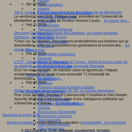
Fablab
Apr 10 2026
Géolocalisation
Images
Jan E. Leach, Docteur Honoris Causa de l’Université de Montpellier
Les mondes virtuels en éducation
Le vendredi 3 avril 2026, Philippe Augé, président de l’Université de
Pratiques collaboratives
Montpellier, a remis le titre de Docteur Honoris Causa…
En savoir plus...
Podcasting
Feb 13 2026
Smartphones
Tableaux numériques
Découvrir Séléna et l’Héritage des Gardiens, un roman jeunesse
Tablettes
lumineux - lecteurs dès 9-10 ans
Web radio
"Chez Les 3 Colonnes, nous croyons profondément aux histoires qui se
Webdocumentaire
transmettent, celles qui rassemblent les générations et ouvrent des…
En
eTwinning
savoir plus...
Prospective
Feb 16 2026
Ecosystème numérique
Espaces
L’UTT - Université de Technologie de Troyes - met le Donut au cœur de
Politique éducative
sa stratégie : une première pour une université française
Scénarios prospectifs
Et si l’on mesurait enfin, de manière claire et rigoureuse, l’impact
Temps
environnemental et social d’une université ? L’Université de
Réseaux sociaux
technologie…
En savoir plus...
Algorithme
Feb 09 2026
Données
Réseaux sociaux et champ scolaire
Moltbook : l’autonomie supposée de l’IA, un mirage dangereux
Sélection de ressources
Pour Zoya Schaller, Director of Cybersecurity Compliance chez Keeper
Bibliographies
Security, Moltbook n’est pas le signe d’une intelligence artificielle qui
Education artistique
s’émancipe. Ce réseau…
En savoir plus...
Education environnementale
Histoire
Ressources citoyenneté
Souscrire à ce flux RSS
Ressources sciences
Sites éducatifs
Mentions légales
| contact[@]anae.education |
Accessibilité : non conforme
Sites pédagogiques
Sites ressources
© 2023 Educavox, Ecole, pédagogie, enseignement, formation