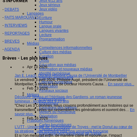
S'INFORMER
Jeux 4/12 ans
Jeux sérieux
Jeux vidéo
-
DEBATS
Langages
-
FAITS MARQUANTS
Ecriture
Humour
-
INTERVIEWS
Langue orale
Langues vivantes
-
REPORTAGES
Lecture
Programmation
-
BREVES
Médias
Compétences informationnelles
-
AGENDA
Culture des médias
Curation
Brèves - Les plus lues
Droits
Education aux médias
Apr 10 2026
Information et nouveaux médias
Identité numérique
Jan E. Leach, Docteur Honoris Causa de l’Université de Montpellier
Internet responsable
Le vendredi 3 avril 2026, Philippe Augé, président de l’Université de
Littératie numérique
Montpellier, a remis le titre de Docteur Honoris Causa…
En savoir plus...
Publication
Feb 13 2026
Réseaux sociaux
Métiers
Découvrir Séléna et l’Héritage des Gardiens, un roman jeunesse
Entrepreneuriat
lumineux - lecteurs dès 9-10 ans
Entreprises
"Chez Les 3 Colonnes, nous croyons profondément aux histoires qui se
Evolutions des métiers
transmettent, celles qui rassemblent les générations et ouvrent des…
En
Métiers du numérique
savoir plus...
Orientation
Feb 16 2026
Pratiques numériques
Cartes heuristiques
L’UTT - Université de Technologie de Troyes - met le Donut au cœur de
Classes inversées
sa stratégie : une première pour une université française
Environnement Numérique de Travail
Et si l’on mesurait enfin, de manière claire et rigoureuse, l’impact