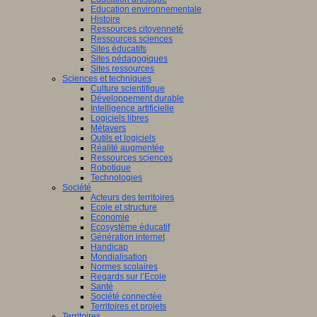
Education environnementale
Histoire
Ressources citoyenneté
Ressources sciences
Sites éducatifs
Sites pédagogiques
Sites ressources
Sciences et techniques
Culture scientifique
Développement durable
Intelligence artificielle
Logiciels libres
Métavers
Outils et logiciels
Réalité augmentée
Ressources sciences
Robotique
Technologies
Société
Acteurs des territoires
Ecole et structure
Economie
Ecosystème éducatif
Génération internet
Handicap
Mondialisation
Normes scolaires
Regards sur l’Ecole
Santé
Société connectée
Territoires et projets
Territoires