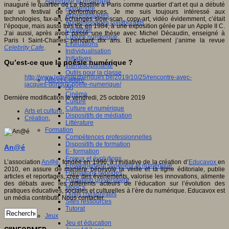
Apprendre et enseigner
inauguré le quartier de La Bastille à Paris comme quartier d’art et qui a débuté
Apprendre
par un festival de performances. Je me suis toujours intéressé aux
Apprentissages
technologies, fax-art, échanges slow-scan, copy-art, vidéo évidemment, c’était
Apprentissages collaboratifs
l’époque, mais aussi très tôt, en 1984, à une exposition gérée par un Apple II C.
Créativité
J’ai aussi, après avoir passé une thèse avec Michel Décaudin, enseigné à
Culture numérique
Paris I Saint-Charles pendant dix ans. Et actuellement j’anime la revue
Evaluations
Celebrity Cafe
.
Individualisation
Initiatives
Qu’est-ce que la poésie numérique ?
Interdisciplinarité
Outils pour la classe
http://www.lettresnumeriques.be/2019/10/25/rencontre-avec-
Arts et Culture
jacques-donguy-poete-numerique/
Art
Cinéma
Dernière modification le vendredi, 25 octobre 2019
Culture
Culture et numérique
Arts et culture
,
Dispositifs de médiation
Création
,
Littérature
Formation
Compétences professionnelles
Dispositifs de formation
An@é
E- formation
Enjeux et évolutions
L’association
An@é
, fondée en 1996, à l’initiative de la création d’
Educavox
en
Enseignement supérieur et numérique
2010, en assure de manière bénévole la veille et la ligne éditoriale, publie
Formations hybrides
articles et reportages, crée des événements, valorise les innovations, alimente
Formation universitaire
des débats avec les différents acteurs de l’éducation sur l’évolution des
Mooc’s
pratiques éducatives, sociales et culturelles à l’ère du numérique. Educavox est
Outils collaboratifs
un média contributif. Nous contacter.
Sites ressources
Tutorat
Jeux
Jeu et éducation