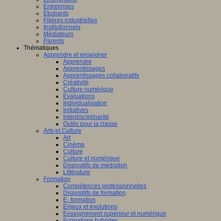
Entreprises
Etudiants
Filières industrielles
Institutionnels
Médiateurs
Parents
Thématiques
Apprendre et enseigner
Apprendre
Apprentissages
Apprentissages collaboratifs
Créativité
Culture numérique
Evaluations
Individualisation
Initiatives
Interdisciplinarité
Outils pour la classe
Arts et Culture
Art
Cinéma
Culture
Culture et numérique
Dispositifs de médiation
Littérature
Formation
Compétences professionnelles
Dispositifs de formation
E- formation
Enjeux et évolutions
Enseignement supérieur et numérique
Formations hybrides