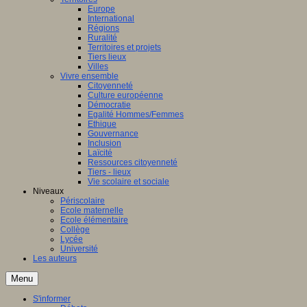
Europe
International
Régions
Ruralité
Territoires et projets
Tiers lieux
Villes
Vivre ensemble
Citoyenneté
Culture européenne
Démocratie
Egalité Hommes/Femmes
Ethique
Gouvernance
Inclusion
Laïcité
Ressources citoyenneté
Tiers - lieux
Vie scolaire et sociale
Niveaux
Périscolaire
Ecole maternelle
Ecole élémentaire
Collège
Lycée
Université
Les auteurs
Menu
S'informer