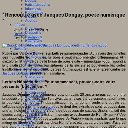
Débats
Faits marquants
Interviews
Reportages
" Rencontre avec Jacques Donguy, poète numérique
Brèves
"
Agenda
Innover
Didactique
vendredi, Oct 25 2019
Dispositifs
Brèves
Pédagogie
Écrit par
An@é
Recherche
Technologies
Savoir(s)
Analyses
Publié par Victoire Dunker sur Lettresnumeriques.be
: Au travers des lunettes
Conférences
des nouvelles technologies, la poésie peut s’appréhender différemment. Afin
Outils
d’explorer le monde de cette forme de poésie dite « numérique », qui répond à
Pratiques
la digitalisation de toutes les sphères de la société et bouleverse les codes
Acteurs de l'éducation
traditionnels de la discipline,
Lettres Numériques
est allé à la rencontre de
Animateurs
Jacques Donguy
, pionnier en la matière.
Chercheurs
Collectivités
Lettres Numériques : Pour commencer, pouvez-vous vous
Editeurs
présenter brièvement ?
EdTech
Encadrement
Jacques Donguy
: J’ai commencé quand j’avais 20 ans à ne pas comprendre
Enseignants
la poésie blanche, alors que l’on vivait dans la société de consommation, avec
Entreprises
la publicité, les médias, l’industrialisation, et j’ai donc inventé une poésie par
Etudiants
collages dans une minuscule plaquette dont des extraits se sont retrouvés dans
Filières industrielles
une anthologie chez Seghers qui a eu beaucoup de succès. Sinon, j’ai fait des
Institutionnels
études classiques (latin, grec), un mémoire avec Jeanne de Romilly sur «
l’idée
Médiateurs
de liberté dans les dialogues politiques de Platon
» où je montrais que le mot
Parents
même de liberté n’existait pas chez Homère et était apparu plus tard. J’ai créé
Thématiques
une galerie, un lieu alternatif d’art contemporain dans les années 1980 qui a