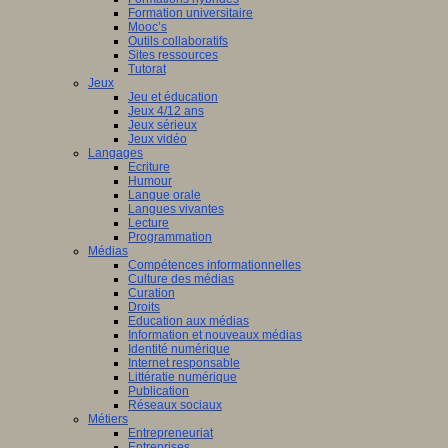
Formation universitaire
Mooc’s
Outils collaboratifs
Sites ressources
Tutorat
Jeux
Jeu et éducation
Jeux 4/12 ans
Jeux sérieux
Jeux vidéo
Langages
Ecriture
Humour
Langue orale
Langues vivantes
Lecture
Programmation
Médias
Compétences informationnelles
Culture des médias
Curation
Droits
Education aux médias
Information et nouveaux médias
Identité numérique
Internet responsable
Littératie numérique
Publication
Réseaux sociaux
Métiers
Entrepreneuriat
Entreprises