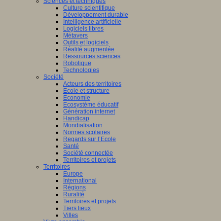
Sciences et techniques
Culture scientifique
Développement durable
Intelligence artificielle
Logiciels libres
Métavers
Outils et logiciels
Réalité augmentée
Ressources sciences
Robotique
Technologies
Société
Acteurs des territoires
Ecole et structure
Economie
Ecosystème éducatif
Génération internet
Handicap
Mondialisation
Normes scolaires
Regards sur l’Ecole
Santé
Société connectée
Territoires et projets
Territoires
Europe
International
Régions
Ruralité
Territoires et projets
Tiers lieux
Villes