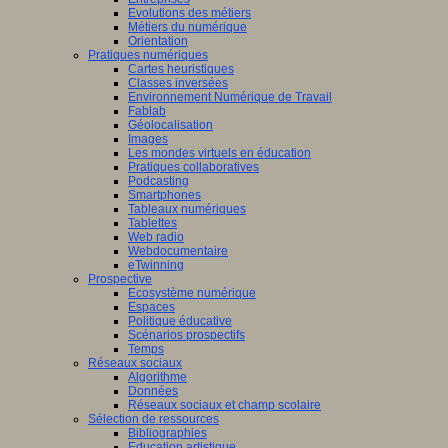
Evolutions des métiers
Métiers du numérique
Orientation
Pratiques numériques
Cartes heuristiques
Classes inversées
Environnement Numérique de Travail
Fablab
Géolocalisation
Images
Les mondes virtuels en éducation
Pratiques collaboratives
Podcasting
Smartphones
Tableaux numériques
Tablettes
Web radio
Webdocumentaire
eTwinning
Prospective
Ecosystème numérique
Espaces
Politique éducative
Scénarios prospectifs
Temps
Réseaux sociaux
Algorithme
Données
Réseaux sociaux et champ scolaire
Sélection de ressources
Bibliographies
Education artistique