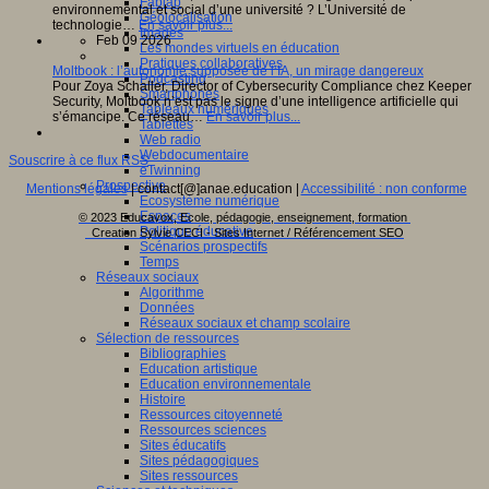
Fablab
environnemental et social d’une université ? L’Université de
Géolocalisation
technologie…
En savoir plus...
Images
Feb 09 2026
Les mondes virtuels en éducation
Pratiques collaboratives
Moltbook : l’autonomie supposée de l’IA, un mirage dangereux
Podcasting
Pour Zoya Schaller, Director of Cybersecurity Compliance chez Keeper
Smartphones
Security, Moltbook n’est pas le signe d’une intelligence artificielle qui
Tableaux numériques
s’émancipe. Ce réseau…
En savoir plus...
Tablettes
Web radio
Webdocumentaire
Souscrire à ce flux RSS
eTwinning
Prospective
Mentions légales
| contact[@]anae.education |
Accessibilité : non conforme
Ecosystème numérique
Espaces
© 2023 Educavox, Ecole, pédagogie, enseignement, formation
Politique éducative
Creation Sylvie CECI - Sites Internet / Référencement SEO
Scénarios prospectifs
Temps
Réseaux sociaux
Algorithme
Données
Réseaux sociaux et champ scolaire
Sélection de ressources
Bibliographies
Education artistique
Education environnementale
Histoire
Ressources citoyenneté
Ressources sciences
Sites éducatifs
Sites pédagogiques
Sites ressources