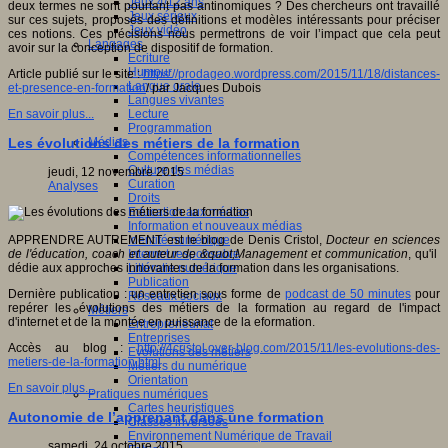
Jeux 4/12 ans
deux termes ne sont pourtant pas antinomiques ? Des chercheurs ont travaillé
Jeux sérieux
sur ces sujets, proposés des définitions et modèles intéressants pour préciser
Jeux vidéo
ces notions. Ces précisions nous permettrons de voir l’impact que cela peut
Langages
avoir sur la conception de dispositif de formation.
Ecriture
Humour
Article publié sur le site :
https://prodageo.wordpress.com/2015/11/18/distances-
Langue orale
et-presence-en-formation
/ par Jacques Dubois
Langues vivantes
Lecture
En savoir plus...
Programmation
Médias
Les évolutions des métiers de la formation
Compétences informationnelles
Culture des médias
jeudi, 12 novembre 2015
Curation
Analyses
Droits
Education aux médias
Information et nouveaux médias
Identité numérique
APPRENDRE AUTREMENT est le blog de Denis Cristol,
Docteur en sciences
Internet responsable
de l'éducation, coach et auteur de &quot;Management et communication
, qu'il
Littératie numérique
dédie aux approches innovantes de la formation dans les organisations.
Publication
Dernière publication : un entretien sous forme de
podcast de 50 minutes
pour
Réseaux sociaux
repérer les évolutions des métiers de la formation au regard de l'impact
Métiers
d'internet et de la montée en puissance de la eformation.
Entrepreneuriat
Entreprises
Accès au blog :
http://4cristol.over-blog.com/2015/11/les-evolutions-des-
Evolutions des métiers
metiers-de-la-formation.html
Métiers du numérique
Orientation
En savoir plus...
Pratiques numériques
Cartes heuristiques
Autonomie de l’apprenant dans une formation
Classes inversées
Environnement Numérique de Travail
samedi, 24 octobre 2015