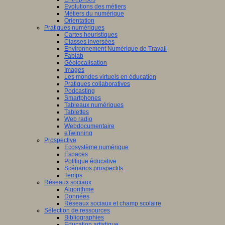
Evolutions des métiers
Métiers du numérique
Orientation
Pratiques numériques
Cartes heuristiques
Classes inversées
Environnement Numérique de Travail
Fablab
Géolocalisation
Images
Les mondes virtuels en éducation
Pratiques collaboratives
Podcasting
Smartphones
Tableaux numériques
Tablettes
Web radio
Webdocumentaire
eTwinning
Prospective
Ecosystème numérique
Espaces
Politique éducative
Scénarios prospectifs
Temps
Réseaux sociaux
Algorithme
Données
Réseaux sociaux et champ scolaire
Sélection de ressources
Bibliographies
Education artistique