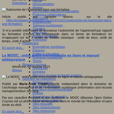
Fablab
Didactique
Géolocalisation
Images
Les mondes virtuels en éducation
Pratiques collaboratives
Article publié par Jacques dubois sur le site
Podcasting
:
https://prodageo.wordpress.com/2015/10/21/autonomie-de-lapprenant-dans-
Smartphones
une-formation/.
Tableaux numériques
Tablettes
"
Il m’a semblé intéressant de formaliser l’autonomie de l’apprenant par rapport
Web radio
au formateur (j’inclus les enseignants dans ce terme de formateur) en
Webdocumentaire
m’appuyant sur les 3 unités du théâtre classique : unité de lieux, unité de
eTwinning
temps, unité d’action".
Prospective
Ecosystème numérique
En savoir plus...
Espaces
Politique éducative
Le MOOC : entre petite encyclopédie en ligne et manuel
Scénarios prospectifs
pédagogique
Temps
Réseaux sociaux
dimanche, 04 octobre 2015
Algorithme
Brèves
Données
Réseaux sociaux et champ scolaire
Sélection de ressources
Bibliographies
Publié par
Marie-Anne Chabin,
experte indépendant dans le domaine de
Education artistique
l’archivage managérial et de l’information numérique (
information and records
Education environnementale
management
)sur son blog.
Histoire
Ressources citoyenneté
Par son caractère innovant et son audience, le MOOC (
Massive Open Online
Ressources sciences
Course
) est un phénomène remarquable dans le monde de l’éducation et sans
Sites éducatifs
doute au-delà.
Sites pédagogiques
Sites ressources
En savoir plus...