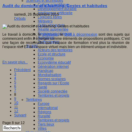
Sciences et techniques
Culture scientifique
Audit du domicile et e.learning. Gestes et habitudes
Développement durable
Intelligence artificielle
samedi, 26 septembre 2015
Logiciels libres
Débats
Métavers
Outils et logiciels
Réalité augmentée
Ressources sciences
Le travail à domicile, le
télétravail
, le
droit à déconnexion
sont des sujets qui
Robotique
commencent enfin à émerger comme éléments de propositions politiques. C’est
Technologies
une façon de reconnaître que l’espace de formation n’est plus la réunion de
Société
l’espace réel ET de l’espace virtuel mais bien un élément unique et indivisible.
Acteurs des territoires
Ecole et structure
Economie
En savoir plus...
Ecosystème éducatif
Génération internet
Précédent
Handicap
3
Mondialisation
4
Normes scolaires
5
Regards sur l’Ecole
6
Santé
7
Société connectée
8
Territoires et projets
9
Territoires
10
Europe
11
International
12
Régions
Suivant
Ruralité
Territoires et projets
Page 8 sur 12
Tiers lieux
Villes