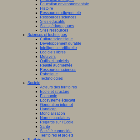
Education environnementale
Histoire
Ressources citoyenneté
Ressources sciences
Sites éducatifs
Sites pédagogiques
Sites ressources
Sciences et techniques
Culture scientifique
Développement durable
Intelligence artificielle
Logiciels libres
Métavers
Outils et logiciels
Réalité augmentée
Ressources sciences
Robotique
Technologies
Société
Acteurs des territoires
Ecole et structure
Economie
Ecosystème éducatif
Génération internet
Handicap
Mondialisation
Normes scolaires
Regards sur l’Ecole
Santé
Société connectée
Territoires et projets
Territoires