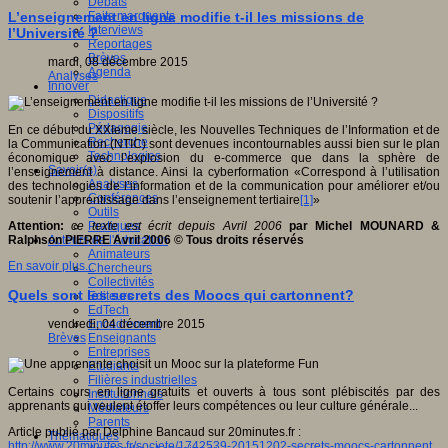
Débats
Faits marquants
L’enseignement en ligne modifie t-il les missions de
Interviews
l’Université ?
Reportages
Brèves
mardi, 08 décembre 2015
Agenda
Analyses
Innover
Didactique
Dispositifs
Pédagogie
En ce début du XXIeme siècle, les Nouvelles Techniques de l’Information et de
Recherche
la Communication (NTIC) sont devenues incontournables aussi bien sur le plan
Technologies
économique avec l’explosion du e-commerce que dans la sphère de
Savoir(s)
l’enseignement à distance. Ainsi la cyberformation «Correspond à l’utilisation
Analyses
des technologies de l’information et de la communication pour améliorer et/ou
Conférences
soutenir l’apprentissage dans l’enseignement tertiaire
[1]
»
Outils
Pratiques
Attention:
ce texte est écrit depuis Avril 2006
par Michel MOUNARD &
Acteurs de l'éducation
Ralphson PIERRE Avril 2006 © Tous droits réservés
Animateurs
En savoir plus...
Chercheurs
Collectivités
Quels sont les secrets des Moocs qui cartonnent?
Editeurs
EdTech
Encadrement
vendredi, 04 décembre 2015
Enseignants
Brèves
Entreprises
Etudiants
Filières industrielles
Certains cours en ligne gratuits et ouverts à tous sont plébiscités par des
Institutionnels
apprenants qui veulent étoffer leurs compétences ou leur culture générale...
Médiateurs
Parents
Article publié par Delphine Bancaud sur 20minutes.fr :
Thématiques
http://www.20minutes.fr/societe/1742539-20151202-secrets-moocs-cartonnent
.