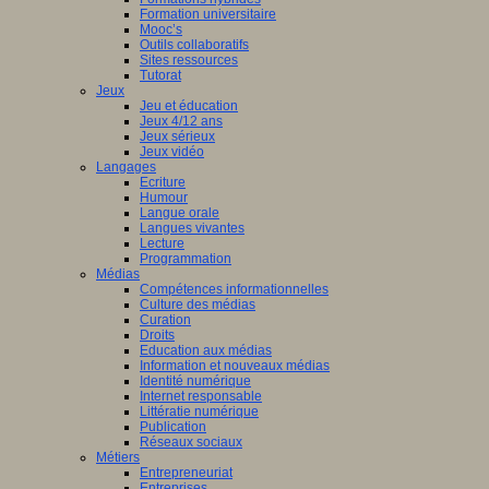
Formation universitaire
Mooc’s
Outils collaboratifs
Sites ressources
Tutorat
Jeux
Jeu et éducation
Jeux 4/12 ans
Jeux sérieux
Jeux vidéo
Langages
Ecriture
Humour
Langue orale
Langues vivantes
Lecture
Programmation
Médias
Compétences informationnelles
Culture des médias
Curation
Droits
Education aux médias
Information et nouveaux médias
Identité numérique
Internet responsable
Littératie numérique
Publication
Réseaux sociaux
Métiers
Entrepreneuriat
Entreprises