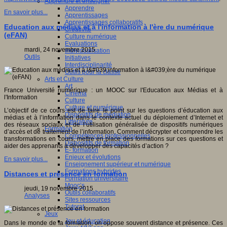
Apprendre et enseigner
Apprendre
En savoir plus...
Apprentissages
Apprentissages collaboratifs
Education aux médias et à l'information à l'ère du numérique
Créativité
(eFAN)
Culture numérique
Evaluations
mardi, 24 novembre 2015
Individualisation
Outils
Initiatives
Interdisciplinarité
Outils pour la classe
Arts et Culture
Art
France Université numérique : un MOOC sur l'Education aux Médias et à
Cinéma
l'Information
Culture
Culture et numérique
L’objectif de ce cours est de faire le point sur les questions d’éducation aux
Dispositifs de médiation
médias et à l’information dans le contexte actuel du déploiement d’Internet et
Littérature
des réseaux sociaux et de l’utilisation généralisée de dispositifs numériques
Formation
d’accès et de traitement de l’information. Comment décrypter et comprendre les
Compétences professionnelles
transformations en cours, mettre en place des formations sur ces questions et
Dispositifs de formation
aider des apprenants à développer des capacités d’action ?
E- formation
Enjeux et évolutions
En savoir plus...
Enseignement supérieur et numérique
Formations hybrides
Distances et présence en formation
Formation universitaire
Mooc’s
jeudi, 19 novembre 2015
Outils collaboratifs
Analyses
Sites ressources
Tutorat
Jeux
Jeu et éducation
Dans le monde de la formation, on oppose souvent distance et présence. Ces