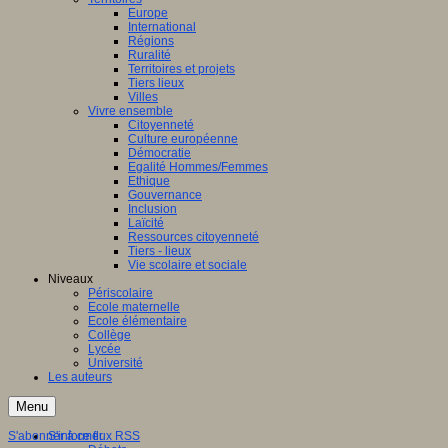
Europe
International
Régions
Ruralité
Territoires et projets
Tiers lieux
Villes
Vivre ensemble
Citoyenneté
Culture européenne
Démocratie
Egalité Hommes/Femmes
Ethique
Gouvernance
Inclusion
Laïcité
Ressources citoyenneté
Tiers - lieux
Vie scolaire et sociale
Niveaux
Périscolaire
Ecole maternelle
Ecole élémentaire
Collège
Lycée
Université
Les auteurs
Menu
S'abonner à ce flux RSS
S'informer