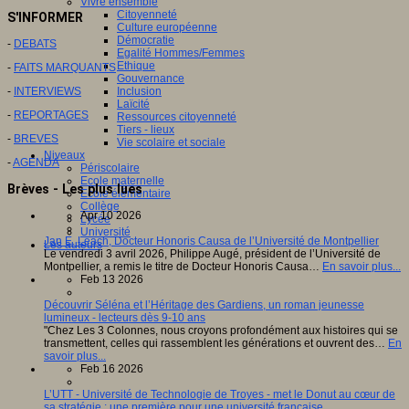
Vivre ensemble
Citoyenneté
S'INFORMER
Culture européenne
Démocratie
-
DEBATS
Egalité Hommes/Femmes
Ethique
-
FAITS MARQUANTS
Gouvernance
-
INTERVIEWS
Inclusion
Laïcité
-
REPORTAGES
Ressources citoyenneté
Tiers - lieux
-
BREVES
Vie scolaire et sociale
Niveaux
-
AGENDA
Périscolaire
Ecole maternelle
Brèves - Les plus lues
Ecole élémentaire
Collège
Apr 10 2026
Lycée
Université
Jan E. Leach, Docteur Honoris Causa de l’Université de Montpellier
Les auteurs
Le vendredi 3 avril 2026, Philippe Augé, président de l’Université de
Montpellier, a remis le titre de Docteur Honoris Causa…
En savoir plus...
Feb 13 2026
Découvrir Séléna et l’Héritage des Gardiens, un roman jeunesse
lumineux - lecteurs dès 9-10 ans
"Chez Les 3 Colonnes, nous croyons profondément aux histoires qui se
transmettent, celles qui rassemblent les générations et ouvrent des…
En
savoir plus...
Feb 16 2026
L’UTT - Université de Technologie de Troyes - met le Donut au cœur de
sa stratégie : une première pour une université française