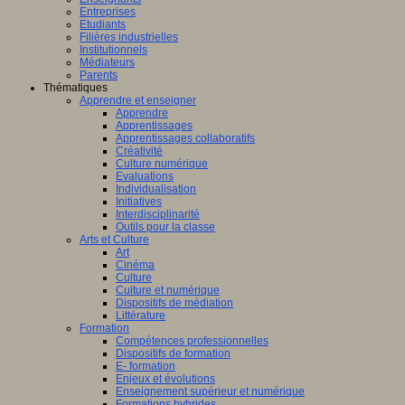
Entreprises
Etudiants
Filières industrielles
Institutionnels
Médiateurs
Parents
Thématiques
Apprendre et enseigner
Apprendre
Apprentissages
Apprentissages collaboratifs
Créativité
Culture numérique
Evaluations
Individualisation
Initiatives
Interdisciplinarité
Outils pour la classe
Arts et Culture
Art
Cinéma
Culture
Culture et numérique
Dispositifs de médiation
Littérature
Formation
Compétences professionnelles
Dispositifs de formation
E- formation
Enjeux et évolutions
Enseignement supérieur et numérique
Formations hybrides