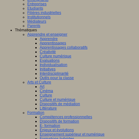
Entreprises
Etudiants
Filières industrielles
Institutionnels
Médiateurs
Parents
Thématiques
Apprendre et enseigner
Apprendre
Apprentissages
Apprentissages collaboratifs
Créativité
Culture numérique
Evaluations
Individualisation
Initiatives
Interdisciplinarité
Outils pour la classe
Arts et Culture
Art
Cinéma
Culture
Culture et numérique
Dispositifs de médiation
Littérature
Formation
Compétences professionnelles
Dispositifs de formation
E- formation
Enjeux et évolutions
Enseignement supérieur et numérique
Formations hybrides