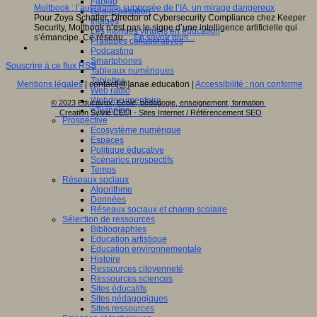
Fablab
Moltbook : l’autonomie supposée de l’IA, un mirage dangereux
Géolocalisation
Pour Zoya Schaller, Director of Cybersecurity Compliance chez Keeper
Images
Security, Moltbook n’est pas le signe d’une intelligence artificielle qui
Les mondes virtuels en éducation
s’émancipe. Ce réseau…
En savoir plus...
Pratiques collaboratives
Podcasting
Smartphones
Souscrire à ce flux RSS
Tableaux numériques
Tablettes
Mentions légales
| contact[@]anae.education |
Accessibilité : non conforme
Web radio
Webdocumentaire
© 2023 Educavox, Ecole, pédagogie, enseignement, formation
eTwinning
Creation Sylvie CECI - Sites Internet / Référencement SEO
Prospective
Ecosystème numérique
Espaces
Politique éducative
Scénarios prospectifs
Temps
Réseaux sociaux
Algorithme
Données
Réseaux sociaux et champ scolaire
Sélection de ressources
Bibliographies
Education artistique
Education environnementale
Histoire
Ressources citoyenneté
Ressources sciences
Sites éducatifs
Sites pédagogiques
Sites ressources