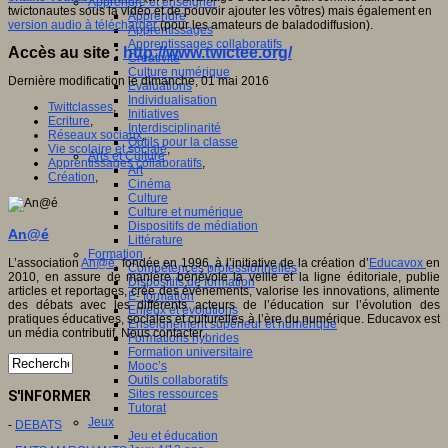
Apprendre et enseigner
twictonautes sous la vidéo et de pouvoir ajouter les vôtres) mais également en
Apprendre
version audio à télécharger
(pour les amateurs de baladodiffusion).
Apprentissages
Apprentissages collaboratifs
Accès au site :
http://www.twictee.org/
Créativité
Culture numérique
Dernière modification le dimanche, 01 mai 2016
Evaluations
Individualisation
Twittclasses
,
Initiatives
Ecriture
,
Interdisciplinarité
Réseaux sociaux
,
Outils pour la classe
Vie scolaire et sociale
,
Arts et Culture
Apprentissages collaboratifs
,
Art
Création
,
Cinéma
Culture
Culture et numérique
Dispositifs de médiation
An@é
Littérature
Formation
L’association
An@é
, fondée en 1996, à l’initiative de la création d’
Educavox
en
Compétences professionnelles
2010, en assure de manière bénévole la veille et la ligne éditoriale, publie
Dispositifs de formation
articles et reportages, crée des événements, valorise les innovations, alimente
E- formation
des débats avec les différents acteurs de l’éducation sur l’évolution des
Enjeux et évolutions
pratiques éducatives, sociales et culturelles à l’ère du numérique. Educavox est
Enseignement supérieur et numérique
un média contributif. Nous contacter.
Formations hybrides
Formation universitaire
Mooc’s
Outils collaboratifs
Sites ressources
S'INFORMER
Tutorat
Jeux
-
DEBATS
Jeu et éducation