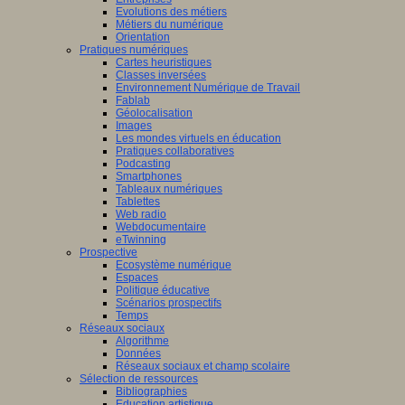
Evolutions des métiers
Métiers du numérique
Orientation
Pratiques numériques
Cartes heuristiques
Classes inversées
Environnement Numérique de Travail
Fablab
Géolocalisation
Images
Les mondes virtuels en éducation
Pratiques collaboratives
Podcasting
Smartphones
Tableaux numériques
Tablettes
Web radio
Webdocumentaire
eTwinning
Prospective
Ecosystème numérique
Espaces
Politique éducative
Scénarios prospectifs
Temps
Réseaux sociaux
Algorithme
Données
Réseaux sociaux et champ scolaire
Sélection de ressources
Bibliographies
Education artistique