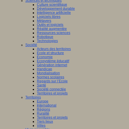
Sciences et techniques
Culture scientifique
Développement durable
Intelligence artificielle
Logiciels libres
Métavers
Outils et logiciels
Réalité augmentée
Ressources sciences
Robotique
Technologies
Société
Acteurs des territoires
Ecole et structure
Economie
Ecosystème éducatif
Génération internet
Handicap
Mondialisation
Normes scolaires
Regards sur l’Ecole
Santé
Société connectée
Territoires et projets
Territoires
Europe
International
Régions
Ruralité
Territoires et projets
Tiers lieux
Villes