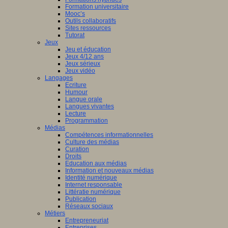
Formation universitaire
Mooc’s
Outils collaboratifs
Sites ressources
Tutorat
Jeux
Jeu et éducation
Jeux 4/12 ans
Jeux sérieux
Jeux vidéo
Langages
Ecriture
Humour
Langue orale
Langues vivantes
Lecture
Programmation
Médias
Compétences informationnelles
Culture des médias
Curation
Droits
Education aux médias
Information et nouveaux médias
Identité numérique
Internet responsable
Littératie numérique
Publication
Réseaux sociaux
Métiers
Entrepreneuriat
Entreprises