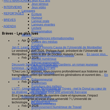
Jeux 4/12 ans
-
FAITS MARQUANTS
Jeux sérieux
-
INTERVIEWS
Jeux vidéo
Langages
-
REPORTAGES
Ecriture
Humour
-
BREVES
Langue orale
Langues vivantes
-
AGENDA
Lecture
Programmation
Brèves - Les plus lues
Médias
Compétences informationnelles
Apr 10 2026
Culture des médias
Curation
Jan E. Leach, Docteur Honoris Causa de l’Université de Montpellier
Droits
Le vendredi 3 avril 2026, Philippe Augé, président de l’Université de
Education aux médias
Montpellier, a remis le titre de Docteur Honoris Causa…
En savoir plus...
Information et nouveaux médias
Feb 13 2026
Identité numérique
Internet responsable
Découvrir Séléna et l’Héritage des Gardiens, un roman jeunesse
Littératie numérique
lumineux - lecteurs dès 9-10 ans
Publication
"Chez Les 3 Colonnes, nous croyons profondément aux histoires qui se
Réseaux sociaux
transmettent, celles qui rassemblent les générations et ouvrent des…
En
Métiers
savoir plus...
Entrepreneuriat
Feb 16 2026
Entreprises
Evolutions des métiers
L’UTT - Université de Technologie de Troyes - met le Donut au cœur de
Métiers du numérique
sa stratégie : une première pour une université française
Orientation
Et si l’on mesurait enfin, de manière claire et rigoureuse, l’impact
Pratiques numériques
environnemental et social d’une université ? L’Université de
Cartes heuristiques
technologie…
En savoir plus...
Classes inversées
Feb 09 2026
Environnement Numérique de Travail