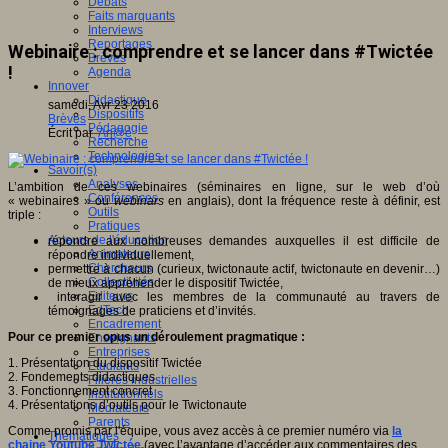
Débats
Faits marquants
Interviews
Reportages
Webinaire : comprendre et se lancer dans #Twictée
Brèves
!
Agenda
Innover
Didactique
samedi, Avr 23 2016
Dispositifs
Brèves
Pédagogie
Écrit par
An@é
Recherche
Technologies
Savoir(s)
Analyses
L’ambition de ces webinaires (séminaires en ligne, sur le web d’où
Conférences
« webinaires » ou
webinars
en anglais), dont la fréquence reste à définir, est
Outils
triple :
Pratiques
Acteurs de l'éducation
répondre aux nombreuses demandes auxquelles il est difficile de
Animateurs
répondre individuellement,
Chercheurs
permettre à chacun (curieux, twictonaute actif, twictonaute en devenir…)
Collectivités
de mieux appréhender le dispositif Twictée,
Editeurs
interagir avec les membres de la communauté au travers de
EdTech
témoignages de praticiens et d’invités.
Encadrement
Pour ce premier opus un déroulement pragmatique :
Enseignants
Entreprises
1. Présentation du dispositif Twictée
Etudiants
2. Fondements didactiques
Filières industrielles
3. Fonctionnement concret
Institutionnels
4. Présentations d’outils pour le Twictonaute
Médiateurs
Parents
Comme promis par l'équipe, vous avez accès à ce premier numéro via
la
Thématiques
chaine Youtube Twictée
(avec l’avantage d’accéder aux commentaires des