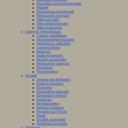
Education environnementale
Histoire
Ressources citoyenneté
Ressources sciences
Sites éducatifs
Sites pédagogiques
Sites ressources
Sciences et techniques
Culture scientifique
Développement durable
Intelligence artificielle
Logiciels libres
Métavers
Outils et logiciels
Réalité augmentée
Ressources sciences
Robotique
Technologies
Société
Acteurs des territoires
Ecole et structure
Economie
Ecosystème éducatif
Génération internet
Handicap
Mondialisation
Normes scolaires
Regards sur l’Ecole
Santé
Société connectée
Territoires et projets
Territoires