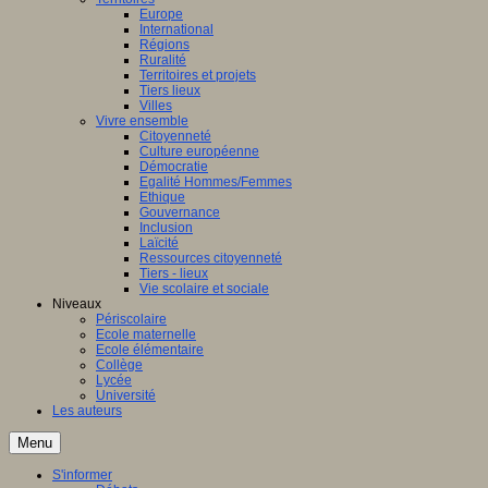
Europe
International
Régions
Ruralité
Territoires et projets
Tiers lieux
Villes
Vivre ensemble
Citoyenneté
Culture européenne
Démocratie
Egalité Hommes/Femmes
Ethique
Gouvernance
Inclusion
Laïcité
Ressources citoyenneté
Tiers - lieux
Vie scolaire et sociale
Niveaux
Périscolaire
Ecole maternelle
Ecole élémentaire
Collège
Lycée
Université
Les auteurs
Menu
S'informer