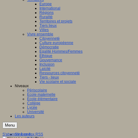
Europe
International
Régions
Ruralité
Territoires et projets
Tiers lieux
Villes
Vivre ensemble
Citoyenneté
Culture européenne
Démocratie
Egalité Hommes/Femmes
Ethique
Gouvernance
Inclusion
Laïcité
Ressources citoyenneté
Tiers - lieux
Vie scolaire et sociale
Niveaux
Périscolaire
Ecole maternelle
Ecole élémentaire
Collège
Lycée
Université
Les auteurs
Menu
S'abonner à ce flux RSS
S'informer