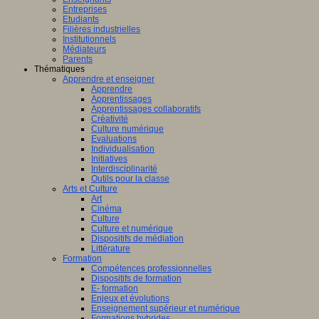
Entreprises
Etudiants
Filières industrielles
Institutionnels
Médiateurs
Parents
Thématiques
Apprendre et enseigner
Apprendre
Apprentissages
Apprentissages collaboratifs
Créativité
Culture numérique
Evaluations
Individualisation
Initiatives
Interdisciplinarité
Outils pour la classe
Arts et Culture
Art
Cinéma
Culture
Culture et numérique
Dispositifs de médiation
Littérature
Formation
Compétences professionnelles
Dispositifs de formation
E- formation
Enjeux et évolutions
Enseignement supérieur et numérique
Formations hybrides