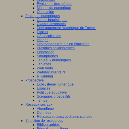
Evolutions des métiers
Métiers du numérique
Orientation
Pratiques numériques
Cartes heuristiques
Classes inversées
Environnement Numérique de Travail
Fablab
Géolocalisation
Images
Les mondes virtuels en éducation
Pratiques collaboratives
Podcasting
Smartphones
Tableaux numériques
Tablettes
Web radio
Webdocumentaire
eTwinning
Prospective
Ecosystème numérique
Espaces
Politique éducative
Scénarios prospectifs
Temps
Réseaux sociaux
Algorithme
Données
Réseaux sociaux et champ scolaire
Sélection de ressources
Bibliographies
Education artistique