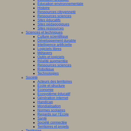
Education environnementale
Histoire
Ressources citoyenneté
Ressources sciences
Sites éducatifs
Sites pédagogiques
Sites ressources
Sciences et techniques
Culture scientifique
Développement durable
Intelligence artificielle
Logiciels libres
Métavers
Outils et logiciels
Réalité augmentée
Ressources sciences
Robotique
Technologies
Société
Acteurs des territoires
Ecole et structure
Economie
Ecosystème éducatif
Génération internet
Handicap
Mondialisation
Normes scolaires
Regards sur l’Ecole
Santé
Société connectée
Territoires et projets
Territoires