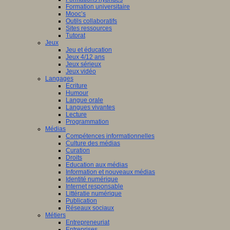
Formation universitaire
Mooc’s
Outils collaboratifs
Sites ressources
Tutorat
Jeux
Jeu et éducation
Jeux 4/12 ans
Jeux sérieux
Jeux vidéo
Langages
Ecriture
Humour
Langue orale
Langues vivantes
Lecture
Programmation
Médias
Compétences informationnelles
Culture des médias
Curation
Droits
Education aux médias
Information et nouveaux médias
Identité numérique
Internet responsable
Littératie numérique
Publication
Réseaux sociaux
Métiers
Entrepreneuriat
Entreprises