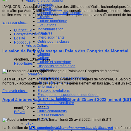
Apprendre et enseigner
Apprendre
L’AQUOPS, l’Association Québécoise des Utilisateurs d’Outils technologiques à 
Apprentissages
de maître par Audrey Miller, présidente du conseil d’administration, tenait un ki
Apprentissages collaboratifs
un lien vers un exemplaire par courriel. Je l’ai parcouru avec suffisamment de 
Créativité
Culture numérique
En savoir plus...
Evaluations
Individualisation
Québec CA
Initiatives
Ecosystème éducatif
Interdisciplinarité
Egalité
Outils pour la classe
Robotique
Arts et Culture
Art
Le salon de l'apprentissage au Palais des Congrès de Montréal
Cinéma
Culture
vendredi, 15 avril 2022
Culture et numérique
Reportages
Dispositifs de médiation
Littérature
Formation
Compétences professionnelles
Les 9 et 10 avril dernier s’est tenu au Palais des Congrès de Montréal, le Salon de
Dispositifs de formation
nombreux accompagnés de leurs enfants généralement en bas âge. C’est un exce
E- formation
Enjeux et évolutions
En savoir plus...
Enseignement supérieur et numérique
Formations hybrides
Appel à intervenant ! Date limite : lundi 25 avril 2022, minuit (ES
Formation universitaire
Mooc’s
mardi, 12 avril 2022
Outils collaboratifs
Brèves
Sites ressources
Tutorat
Jeux
Jeu et éducation
La 4e édition de
MTL connecte :
la Semaine numérique de Montré
al
se déroul