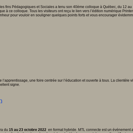
des fins Pédagogiques et Sociales a tenu son 40ème colloque à Québec, du 12 au 1
osque à ce colloque. Tous les visiteurs ont reçu le lien vers l’édition numérique P
bonheur pour vouloir en souligner quelques points forts et vous encourager évidemm
 l’apprentissage, une foire centrée sur l’éducation et ouverte à tous. La clientèle 
llent signe.
T)
era du
15 au 23 octobre 2022
en format hybride. MTL connecte est un événement ann