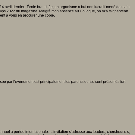
4 avril dernier. École branchée, un organisme à but non lucratif mené de main
rintemps 2022 du magazine. Malgré mon absence au Colloque, on m’a fait parvenir
ent à vous en procurer une copie.
visée par l’évènement est principalement les parents qui se sont présentés fort
uel à portée internationale. L’invitation s’adresse aux leaders, chercheur.e.s,