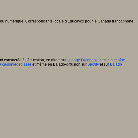
ccrue du numérique. Correspondante locale d'Educavox pour le Canada francophone.
ent consacrée à l’éducation, en direct sur
la page Facebook
et sur la
chaîne
a.ca/sortiedeclasse
et même en Balado-diffusion sur
Spotify
et sur
Balado