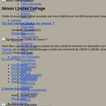
Débats
Faits marquants
Interviews
Ninon Louise LePage
Reportages
Brèves
Sortie d'une retraite hâtive poussée par mon intérêt pour les défis posés par l
Agenda
Innover
Qu’est-ce que Sortie de classe ?
Didactique
Dispositifs
vendredi, 22 avril 2022
Pédagogie
Pédagogie
Recherche
Technologies
Savoir(s)
Analyses
Vous êtes curieux de ce qui se passe de plus créatif et innovant en éducation a
Conférences
Youtube
du Centre d’apprentissage Ludoka les mercredi de 19h30 à 20h30, heur
Outils
d’Apple
-Pierre qui roule.
Pratiques
Acteurs de l'éducation
En savoir plus...
Animateurs
Chercheurs
Enseignants
Collectivités
Médias sociaux
Editeurs
E formation
EdTech
Enseigner et apprendre
Encadrement
Sites pédagogiques
Enseignants
Québec CA
Entreprises
Etudiants
L'école branchée
Filières industrielles
Institutionnels
mardi, 19 avril 2022
Médiateurs
Reportages
Parents
Thématiques