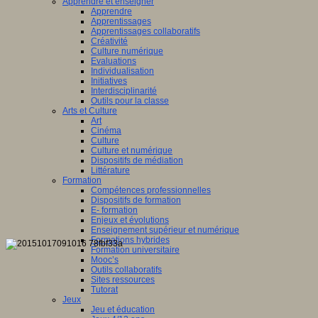
Apprendre et enseigner
Apprendre
Apprentissages
Apprentissages collaboratifs
Créativité
Culture numérique
Evaluations
Individualisation
Initiatives
Interdisciplinarité
Outils pour la classe
Arts et Culture
Art
Cinéma
Culture
Culture et numérique
Dispositifs de médiation
Littérature
Formation
Compétences professionnelles
Dispositifs de formation
E- formation
Enjeux et évolutions
Enseignement supérieur et numérique
Formations hybrides
Formation universitaire
Mooc’s
Outils collaboratifs
Sites ressources
Tutorat
Jeux
Jeu et éducation