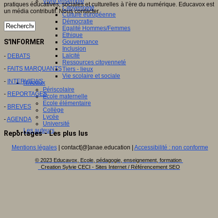
Vivre ensemble
pratiques éducatives, sociales et culturelles à l’ère du numérique. Educavox est
Citoyenneté
un média contributif. Nous contacter.
Culture européenne
Démocratie
Egalité Hommes/Femmes
Ethique
S'INFORMER
Gouvernance
Inclusion
Laïcité
-
DEBATS
Ressources citoyenneté
-
FAITS MARQUANTS
Tiers - lieux
Vie scolaire et sociale
-
INTERVIEWS
Niveaux
Périscolaire
-
REPORTAGES
Ecole maternelle
Ecole élémentaire
-
BREVES
Collège
Lycée
-
AGENDA
Université
Les auteurs
Reportages - Les plus lus
Mentions légales
| contact[@]anae.education |
Accessibilité : non conforme
© 2023 Educavox, Ecole, pédagogie, enseignement, formation
Creation Sylvie CECI - Sites Internet / Référencement SEO