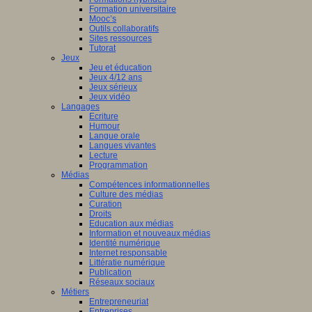
Formation universitaire
Mooc’s
Outils collaboratifs
Sites ressources
Tutorat
Jeux
Jeu et éducation
Jeux 4/12 ans
Jeux sérieux
Jeux vidéo
Langages
Ecriture
Humour
Langue orale
Langues vivantes
Lecture
Programmation
Médias
Compétences informationnelles
Culture des médias
Curation
Droits
Education aux médias
Information et nouveaux médias
Identité numérique
Internet responsable
Littératie numérique
Publication
Réseaux sociaux
Métiers
Entrepreneuriat
Entreprises