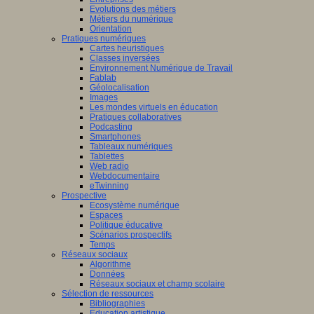
Evolutions des métiers
Métiers du numérique
Orientation
Pratiques numériques
Cartes heuristiques
Classes inversées
Environnement Numérique de Travail
Fablab
Géolocalisation
Images
Les mondes virtuels en éducation
Pratiques collaboratives
Podcasting
Smartphones
Tableaux numériques
Tablettes
Web radio
Webdocumentaire
eTwinning
Prospective
Ecosystème numérique
Espaces
Politique éducative
Scénarios prospectifs
Temps
Réseaux sociaux
Algorithme
Données
Réseaux sociaux et champ scolaire
Sélection de ressources
Bibliographies
Education artistique