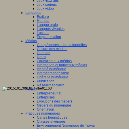
Jeux 4/12 ans
Jeux sérieux
Jeux vidéo
Langages
Ecriture
Humour
Langue orale
Langues vivantes
Lecture
Programmation
Médias
Compétences informationnelles
Culture des médias
Curation
Droits
Education aux médias
Information et nouveaux médias
Identité numérique
Internet responsable
Littératie numérique
Publication
Réseaux sociaux
Métiers
Entrepreneuriat
Entreprises
Evolutions des métiers
Métiers du numérique
Orientation
Pratiques numériques
Cartes heuristiques
Classes inversées
Environnement Numérique de Travail