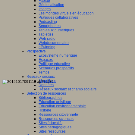
Fablab
Géolocalisation
Images
Les mondes virtuels en éducation
Pratiques collaboratives
Podcasting
Smartphones
Tableaux numériques
Tablettes
Web radio
Webdocumentaire
eTwinning
Prospective
Ecosystème numérique
Espaces
Politique éducative
Scénarios prospectifs
Temps
Réseaux sociaux
Algorithme
Données
Réseaux sociaux et champ scolaire
Sélection de ressources
Bibliographies
Education artistique
Education environnementale
Histoire
Ressources citoyenneté
Ressources sciences
Sites éducatifs
Sites pédagogiques
Sites ressources