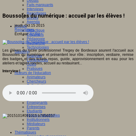
Débats
Faits marquants
Interviews
Reportages
Boussoles du numérique : accueil par les élèves !
Brèves
Agenda
jeudi, Oct 15 2015
Innover
Reportages
Didactique
Écrit par
An@é
Dispositifs
Pédagogie
Recherche
Technologies
Les élèves du lycée professionnel Tregey de Bordeaux asurent l'accueil aux
Savoir(s)
Boussoles du numérique et présentent leur rôle.: inscription, vestiaire, remise
Analyses
des badges et des tickets repas, guide, approvisionnement en eau pour les
Conférences
ateliers et tables rondes, accueil au restauirant...
Outils
Pratiques
Interview !
Acteurs de l'éducation
Animateurs
Chercheurs
Collectivités
Editeurs
EdTech
Encadrement
Enseignants
Entreprises
Etudiants
Filières industrielles
Institutionnels
Médiateurs
Parents
Thématiques