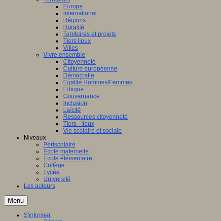
Europe
International
Régions
Ruralité
Territoires et projets
Tiers lieux
Villes
Vivre ensemble
Citoyenneté
Culture européenne
Démocratie
Egalité Hommes/Femmes
Ethique
Gouvernance
Inclusion
Laïcité
Ressources citoyenneté
Tiers - lieux
Vie scolaire et sociale
Niveaux
Périscolaire
Ecole maternelle
Ecole élémentaire
Collège
Lycée
Université
Les auteurs
Menu
S'informer