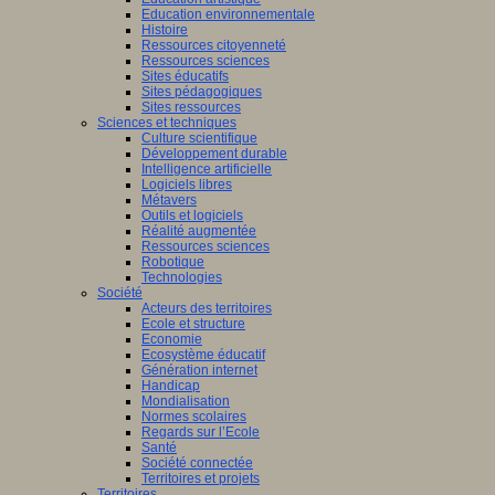
Education environnementale
Histoire
Ressources citoyenneté
Ressources sciences
Sites éducatifs
Sites pédagogiques
Sites ressources
Sciences et techniques
Culture scientifique
Développement durable
Intelligence artificielle
Logiciels libres
Métavers
Outils et logiciels
Réalité augmentée
Ressources sciences
Robotique
Technologies
Société
Acteurs des territoires
Ecole et structure
Economie
Ecosystème éducatif
Génération internet
Handicap
Mondialisation
Normes scolaires
Regards sur l’Ecole
Santé
Société connectée
Territoires et projets
Territoires