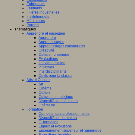
Entreprises
Etudiants
Filières industrielles
Institutionnels
Médiateurs
Parents
Thématiques
Apprendre et enseigner
Apprendre
Apprentissages
Apprentissages collaboratifs
Créativité
Culture numérique
Evaluations
Individualisation
Initiatives
Interdisciplinarité
Outils pour la classe
Arts et Culture
Art
Cinéma
Culture
Culture et numérique
Dispositifs de médiation
Littérature
Formation
Compétences professionnelles
Dispositifs de formation
E- formation
Enjeux et évolutions
Enseignement supérieur et numérique
Formations hybrides