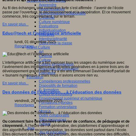
acteurs et les temps éducatifs dialoguent réellement ?
Apprendre et enseigner
Apprendre
Au fil des échanges, une conviction forte s’est affirmée : l’avenir de l’école
Apprentissages
passe par l’ouverture, le décloisonnement et la coopération. Et ce mouvement
Apprentissages collaboratifs
commence, très concrètement, sur le terrain.
Créativité
Culture numérique
En savoir plus...
Evaluations
Individualisation
Educ@tech et l’intelligence artificielle
Initiatives
Interdisciplinarité
lundi, 01 décembre 2025
Outils pour la classe
Reportages
Arts et Culture
Art
Cinéma
Culture
L’intelligence artificielle a fait exploser tous les usages du numérique avec
Culture et numérique
l’avènement des intelligences artificielles génératives en à peine trois ans de
Dispositifs de médiation
développement grand public. Il y a dix ans Emmanuel Davindenkoff parlait de
Littérature
« tsunami numérique » mais nous n’avions encore rien vu.
Formation
Compétences professionnelles
En savoir plus...
Dispositifs de formation
E- formation
Des données de l’éducation… à l’éducation des données
Enjeux et évolutions
Enseignement supérieur et numérique
vendredi, 28 novembre 2025
Formations hybrides
Reportages
Formation universitaire
Mooc’s
Outils collaboratifs
Sites ressources
Ou comment faire des données un levier de confiance, de pédagogie et de
Tutorat
citoyenneté.
À l’heure de l’IA générative, des plateformes d’apprentissage et
Jeux
des algorithmes de recommandation, les données sont partout dans l’école.
Jeu et éducation
Elles décrivent des élèves, des parcours, des réussites comme des difficultés,