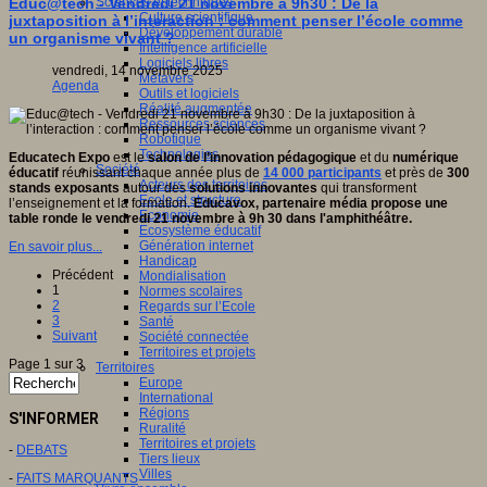
Sciences et techniques
Educ@tech - Vendredi 21 novembre à 9h30 : De la
Culture scientifique
juxtaposition à l’interaction : comment penser l’école comme
Développement durable
un organisme vivant ?
Intelligence artificielle
Logiciels libres
vendredi, 14 novembre 2025
Métavers
Agenda
Outils et logiciels
Réalité augmentée
Ressources sciences
Robotique
Technologies
Educatech Expo
est le
salon
de
l’innovation
pédagogique
et du
numérique
Société
éducatif
réunissant chaque année plus de
14 000 participants
et près de
300
Acteurs des territoires
stands exposants
autour des
solutions innovantes
qui transforment
Ecole et structure
l’enseignement et la formation.
Educavox, partenaire média propose une
Economie
table ronde le vendredi 21 novembre à 9h 30 dans l'amphithéâtre.
Ecosystème éducatif
Génération internet
En savoir plus...
Handicap
Précédent
Mondialisation
1
Normes scolaires
2
Regards sur l’Ecole
3
Santé
Suivant
Société connectée
Territoires et projets
Page 1 sur 3
Territoires
Europe
International
Régions
S'INFORMER
Ruralité
Territoires et projets
-
DEBATS
Tiers lieux
Villes
-
FAITS MARQUANTS