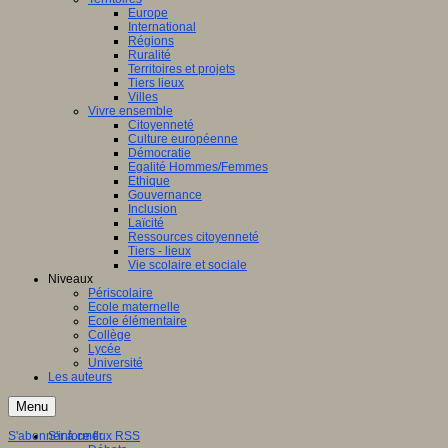
Europe
International
Régions
Ruralité
Territoires et projets
Tiers lieux
Villes
Vivre ensemble
Citoyenneté
Culture européenne
Démocratie
Egalité Hommes/Femmes
Ethique
Gouvernance
Inclusion
Laïcité
Ressources citoyenneté
Tiers - lieux
Vie scolaire et sociale
Niveaux
Périscolaire
Ecole maternelle
Ecole élémentaire
Collège
Lycée
Université
Les auteurs
Menu
S'abonner à ce flux RSS
S'informer