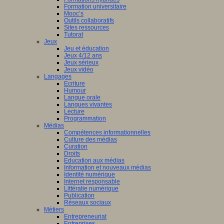
Formation universitaire
Mooc’s
Outils collaboratifs
Sites ressources
Tutorat
Jeux
Jeu et éducation
Jeux 4/12 ans
Jeux sérieux
Jeux vidéo
Langages
Ecriture
Humour
Langue orale
Langues vivantes
Lecture
Programmation
Médias
Compétences informationnelles
Culture des médias
Curation
Droits
Education aux médias
Information et nouveaux médias
Identité numérique
Internet responsable
Littératie numérique
Publication
Réseaux sociaux
Métiers
Entrepreneuriat
Entreprises