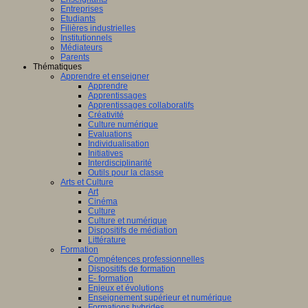
Entreprises
Etudiants
Filières industrielles
Institutionnels
Médiateurs
Parents
Thématiques
Apprendre et enseigner
Apprendre
Apprentissages
Apprentissages collaboratifs
Créativité
Culture numérique
Evaluations
Individualisation
Initiatives
Interdisciplinarité
Outils pour la classe
Arts et Culture
Art
Cinéma
Culture
Culture et numérique
Dispositifs de médiation
Littérature
Formation
Compétences professionnelles
Dispositifs de formation
E- formation
Enjeux et évolutions
Enseignement supérieur et numérique
Formations hybrides