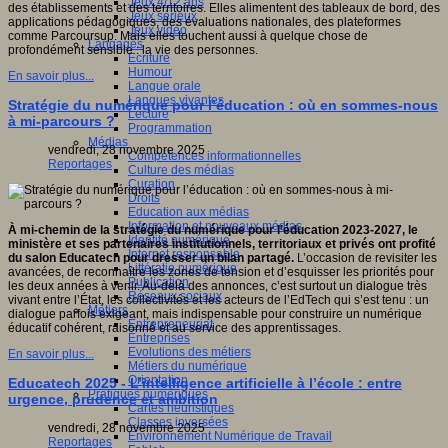
Jeux 4/12 ans
des établissements et des territoires. Elles alimentent des tableaux de bord, des
Jeux sérieux
applications pédagogiques, des évaluations nationales, des plateformes
Jeux vidéo
comme Parcoursup. Mais elles touchent aussi à quelque chose de
Langages
profondément sensible : la vie des personnes.
Ecriture
Humour
En savoir plus...
Langue orale
Langues vivantes
Stratégie du numérique pour l’éducation : où en sommes-nous
Lecture
à mi-parcours ?
Programmation
Médias
vendredi, 28 novembre 2025
Compétences informationnelles
Reportages
Culture des médias
Curation
Droits
Education aux médias
Information et nouveaux médias
À mi-chemin de la stratégie du numérique pour l’éducation 2023-2027, le
Identité numérique
ministère et ses partenaires institutionnels, territoriaux et privés ont profité
Internet responsable
du salon Educatech pour dresser un bilan partagé.
L’occasion de revisiter les
Littératie numérique
avancées, de reconnaître les zones de tension et d’esquisser les priorités pour
Publication
les deux années à venir. Au-delà des annonces, c’est surtout un dialogue très
Réseaux sociaux
vivant entre l’État, les collectivités et les acteurs de l’EdTech qui s’est tenu : un
Métiers
dialogue parfois exigeant, mais indispensable pour construire un numérique
Entrepreneuriat
éducatif cohérent, raisonné et au service des apprentissages.
Entreprises
Evolutions des métiers
En savoir plus...
Métiers du numérique
Orientation
Educatech 2025 - L’intelligence artificielle à l’école : entre
Pratiques numériques
urgence, prudence et ambition
Cartes heuristiques
Classes inversées
vendredi, 28 novembre 2025
Environnement Numérique de Travail
Reportages