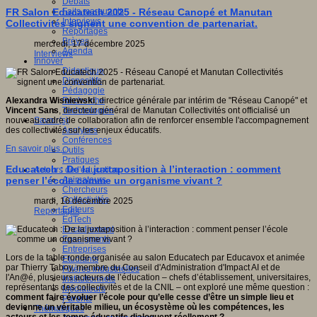
Débats
Faits marquants
FR Salon Educatech 2025 - Réseau Canopé et Manutan
Interviews
Collectivités signent une convention de partenariat.
Reportages
Brèves
mercredi, 17 décembre 2025
Agenda
Interviews
Innover
Didactique
Dispositifs
Pédagogie
Recherche
Alexandra Wisniewski
, directrice générale par intérim de "Réseau Canopé" et
Technologies
Vincent Sans
, directeur général de Manutan Collectivités ont officialisé un
Savoir(s)
nouveau cadre de collaboration afin de renforcer ensemble l'accompagnement
Analyses
des collectivités sur les enjeux éducatifs.
Conférences
En savoir plus...
Outils
Pratiques
Educatech : De la juxtaposition à l’interaction : comment
Acteurs de l'éducation
Animateurs
penser l’école comme un organisme vivant ?
Chercheurs
Collectivités
mardi, 16 décembre 2025
Editeurs
Reportages
EdTech
Encadrement
Enseignants
Entreprises
Lors de la table ronde organisée au salon Educatech par Educavox et animée
Etudiants
par Thierry Taboy, membre du Conseil d'Administration d'Impact AI et de
Filières industrielles
l'An@é, plusieurs acteurs de l’éducation – chefs d’établissement, universitaires,
Institutionnels
représentants des collectivités et de la CNIL – ont exploré une même question :
Médiateurs
comment faire évoluer l’école pour qu’elle cesse d’être un simple lieu et
Parents
devienne un véritable milieu, un écosystème où les compétences, les
Thématiques