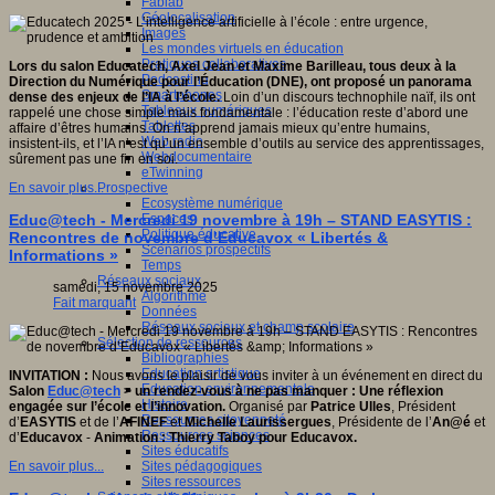
Fablab
Géolocalisation
Images
Les mondes virtuels en éducation
Pratiques collaboratives
Lors du salon Educatech, Axel Jean et Maxime Barilleau, tous deux à la
Podcasting
Direction du Numérique pour l’Éducation (DNE), ont proposé un panorama
Smartphones
dense des enjeux de l’IA à l’école.
Loin d’un discours technophile naïf, ils ont
Tableaux numériques
rappelé une chose simple mais fondamentale : l’éducation reste d’abord une
Tablettes
affaire d’êtres humains. On n’apprend jamais mieux qu’entre humains,
Web radio
insistent-ils, et l’IA n’est qu’un ensemble d’outils au service des apprentissages,
Webdocumentaire
sûrement pas une fin en soi.
eTwinning
Prospective
En savoir plus...
Ecosystème numérique
Espaces
Educ@tech - Mercredi 19 novembre à 19h – STAND EASYTIS :
Politique éducative
Rencontres de novembre d’Educavox « Libertés &
Scénarios prospectifs
Informations »
Temps
Réseaux sociaux
samedi, 15 novembre 2025
Algorithme
Fait marquant
Données
Réseaux sociaux et champ scolaire
Sélection de ressources
Bibliographies
Education artistique
INVITATION :
Nous avons le plaisir de vous inviter à un événement en direct du
Education environnementale
Salon
Educ@tech
> u
n rendez-vous à ne pas manquer
:
Une réflexion
Histoire
engagée sur l’école et l’innovation.
Organisé par
Patrice Ulles
, Président
Ressources citoyenneté
d’
EASYTIS
et de l’
AFINEF
et
Michelle Laurissergues
, Présidente de l’
An@é
et
Ressources sciences
d’
Educavox
-
Animation : Thierry Taboy pour Educavox.
Sites éducatifs
Sites pédagogiques
En savoir plus...
Sites ressources