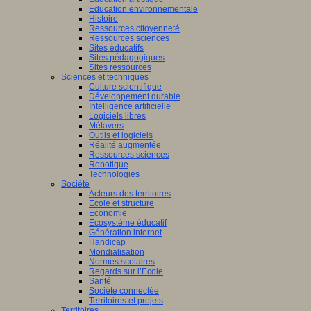
Education environnementale
Histoire
Ressources citoyenneté
Ressources sciences
Sites éducatifs
Sites pédagogiques
Sites ressources
Sciences et techniques
Culture scientifique
Développement durable
Intelligence artificielle
Logiciels libres
Métavers
Outils et logiciels
Réalité augmentée
Ressources sciences
Robotique
Technologies
Société
Acteurs des territoires
Ecole et structure
Economie
Ecosystème éducatif
Génération internet
Handicap
Mondialisation
Normes scolaires
Regards sur l’Ecole
Santé
Société connectée
Territoires et projets
Territoires