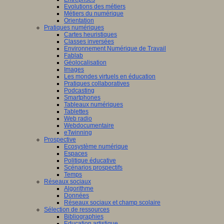
Evolutions des métiers
Métiers du numérique
Orientation
Pratiques numériques
Cartes heuristiques
Classes inversées
Environnement Numérique de Travail
Fablab
Géolocalisation
Images
Les mondes virtuels en éducation
Pratiques collaboratives
Podcasting
Smartphones
Tableaux numériques
Tablettes
Web radio
Webdocumentaire
eTwinning
Prospective
Ecosystème numérique
Espaces
Politique éducative
Scénarios prospectifs
Temps
Réseaux sociaux
Algorithme
Données
Réseaux sociaux et champ scolaire
Sélection de ressources
Bibliographies
Education artistique