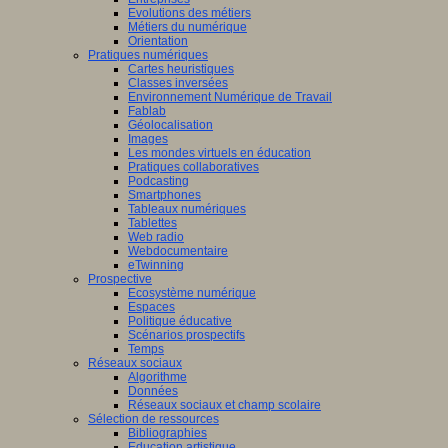
Evolutions des métiers
Métiers du numérique
Orientation
Pratiques numériques
Cartes heuristiques
Classes inversées
Environnement Numérique de Travail
Fablab
Géolocalisation
Images
Les mondes virtuels en éducation
Pratiques collaboratives
Podcasting
Smartphones
Tableaux numériques
Tablettes
Web radio
Webdocumentaire
eTwinning
Prospective
Ecosystème numérique
Espaces
Politique éducative
Scénarios prospectifs
Temps
Réseaux sociaux
Algorithme
Données
Réseaux sociaux et champ scolaire
Sélection de ressources
Bibliographies
Education artistique