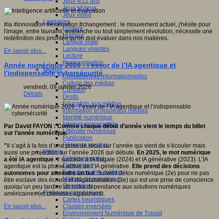
Jeux 4/12 ans
Jeux sérieux
Jeux vidéo
Langages
#ia #innovation #évaluation #changement : le mouvement actuel, j'hésite pour
Ecriture
l'image, entre tsunami, avalanche ou tout simplement révolution, nécessite une
Humour
redéfinition des priorités qu'on doit évaluer dans nos matières.
Langue orale
Langues vivantes
En savoir plus...
Lecture
Programmation
Année numérique 2026 : l’essor de l’IA agentique et
Médias
l’indispensable cybersécurité
Compétences informationnelles
Culture des médias
vendredi, 09 janvier 2026
Curation
Débats
Droits
Education aux médias
Information et nouveaux médias
Identité numérique
Internet responsable
Par David FAYON : Comme chaque début d’année vient le temps du billet
Littératie numérique
sur l’année numérique.
Publication
Réseaux sociaux
"
Il s’agit à la fois d’une prise de recul sur l’année qui vient de s’écouler mais
Métiers
aussi une projection sur l’année 2026 qui débute.
En 2025, le mot numérique
Entrepreneuriat
a été IA agentique
. Il succède à IA frugale (2024) et IA générative (2023). L’IA
Entreprises
agentique est la phase active de l’IA générative.
Elle prend des décisions
Evolutions des métiers
autonomes pour atteindre un but
. Suivent détox numérique (2e) pour ne pas
Métiers du numérique
être esclave des écrans et dégafamisation (3e) qui est une prise de conscience
Orientation
quoiqu’un peu tardive de notre dépendance aux solutions numériques
Pratiques numériques
américaines (et chinoises également).
Cartes heuristiques
Classes inversées
En savoir plus...
Environnement Numérique de Travail