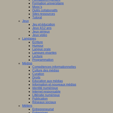
Formation universitaire
Mooc’s
Outils collaboratifs
Sites ressources
Tutorat
Jeux
Jeu et éducation
Jeux 4/12 ans
Jeux sérieux
Jeux vidéo
Langages
Ecriture
Humour
Langue orale
Langues vivantes
Lecture
Programmation
Médias
Compétences informationnelles
Culture des médias
Curation
Droits
Education aux médias
Information et nouveaux médias
Identité numérique
Internet responsable
Littératie numérique
Publication
Réseaux sociaux
Métiers
Entrepreneuriat
Entreprises