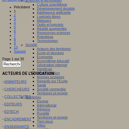
Sciences et techniques
Culture scientifique
Précédent
Développement durable
1
Intelligence artificielle
2
Logiciels libres
3
Métavers
4
Outils et logiciels
5
Réalité augmentée
6
Ressources sciences
7
Robotique
8
Technologies
9
Société
10
Acteurs des territoires
Suivant
Ecole et structure
Economie
Page 1 sur 35
Ecosystème éducatif
Génération internet
Handicap
ACTEURS DE L'EDUCATION
Mondialisation
Normes scolaires
Regards sur l’Ecole
-
ANIMATEURS
Santé
-
CHERCHEURS
Société connectée
Territoires et projets
-
COLLECTIVITES
Territoires
Europe
-
EDITEURS
International
Régions
-
EDTECH
Ruralité
Territoires et projets
-
ENCADREMENT
Tiers lieux
Villes
-
ENSEIGNANTS