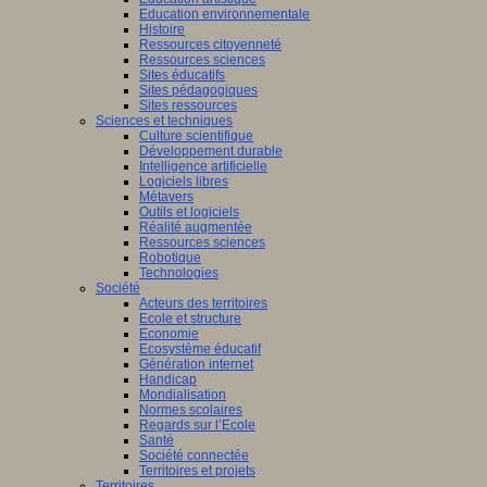
Education environnementale
Histoire
Ressources citoyenneté
Ressources sciences
Sites éducatifs
Sites pédagogiques
Sites ressources
Sciences et techniques
Culture scientifique
Développement durable
Intelligence artificielle
Logiciels libres
Métavers
Outils et logiciels
Réalité augmentée
Ressources sciences
Robotique
Technologies
Société
Acteurs des territoires
Ecole et structure
Economie
Ecosystème éducatif
Génération internet
Handicap
Mondialisation
Normes scolaires
Regards sur l’Ecole
Santé
Société connectée
Territoires et projets
Territoires