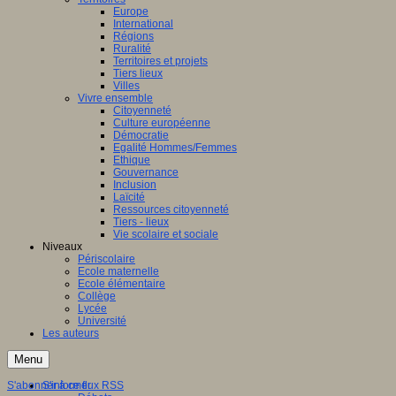
Europe
International
Régions
Ruralité
Territoires et projets
Tiers lieux
Villes
Vivre ensemble
Citoyenneté
Culture européenne
Démocratie
Egalité Hommes/Femmes
Ethique
Gouvernance
Inclusion
Laïcité
Ressources citoyenneté
Tiers - lieux
Vie scolaire et sociale
Niveaux
Périscolaire
Ecole maternelle
Ecole élémentaire
Collège
Lycée
Université
Les auteurs
Menu
S'abonner à ce flux RSS
S'informer