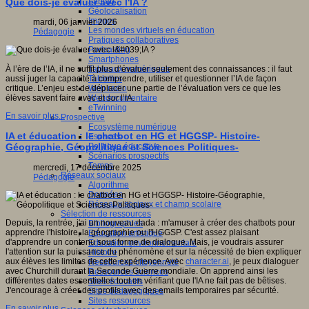
Fablab
Que dois-je évaluer avec l'IA ?
Géolocalisation
Images
mardi, 06 janvier 2026
Les mondes virtuels en éducation
Pédagogie
Pratiques collaboratives
Podcasting
Smartphones
Tableaux numériques
À l’ère de l’IA, il ne suffit plus d’évaluer seulement des connaissances : il faut
Tablettes
aussi juger la capacité à comprendre, utiliser et questionner l’IA de façon
Web radio
critique. L’enjeu est de déplacer une partie de l’évaluation vers ce que les
Webdocumentaire
élèves savent faire
avec
et
sur
l’IA.
eTwinning
En savoir plus...
Prospective
Ecosystème numérique
IA et éducation : le chatbot en HG et HGGSP- Histoire-
Espaces
Politique éducative
Géographie, Géopolitique et Sciences Politiques-
Scénarios prospectifs
Temps
mercredi, 17 décembre 2025
Réseaux sociaux
Pédagogie
Algorithme
Données
Réseaux sociaux et champ scolaire
Sélection de ressources
Depuis, la rentrée, j'ai un nouveau dada : m'amuser à créer des chatbots pour
Bibliographies
apprendre l'histoire, la géographie ou l'HGGSP. C'est assez plaisant
Education artistique
d'apprendre un contenu sous forme de dialogue. Mais, je voudrais assurer
Education environnementale
l'attention sur la puissance du phénomène et sur la nécessité de bien expliquer
Histoire
aux élèves les limites de cette expérience. Avec
character.ai
, je peux dialoguer
Ressources citoyenneté
avec Churchill durant la Seconde Guerre mondiale. On apprend ainsi les
Ressources sciences
différentes dates essentielles tout en vérifiant que l'IA ne fait pas de bêtises.
Sites éducatifs
J'encourage à créer des profils avec des emails temporaires par sécurité.
Sites pédagogiques
Sites ressources
En savoir plus...