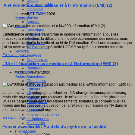
Débats
Faits marquants
IA et éducation aux médias et à l'information (EMI) (2)
Interviews
Reportages
mercredi, 11 février 2026
Brèves
Pédagogie
Agenda
Innover
Didactique
Dispositifs
L’intelligence artificielle transforme le monde de l’information à tous les
Pédagogie
niveaux : la production, la diffusion, le modèle économique des médias, mais
Recherche
aussi notre rapport à la vérité et au tri de l’information. C'est une discussion que
Technologies
j'ai eu avec mes élèves en spécialité HGGSP au lycée au premier trimestre.
Savoir(s)
En savoir plus...
Analyses
Conférences
L'IA et l'éducation aux médias et à l'information (EMI) (3)
Outils
Pratiques
Acteurs de l'éducation
mardi, 03 février 2026
Animateurs
Pédagogie
Chercheurs
Collectivités
Editeurs
#ia #innovation #pédagogie #rédaction :
l'IA change beaucoup de choses,
EdTech
mais elle ne remplace pas toujours.
Je m'explique. La filouterie (durant les
Encadrement
DST) se généralisant dans les établissements scolaires, je connais plus les
Enseignants
lycées que les collèges, la question de la réflexion sur l'usage de l'IA dans le
Entreprises
monde scolaire me parait urgente.
Etudiants
Filières industrielles
En savoir plus...
Institutionnels
Médiateurs
Penser avec les IA : Au-delà du mythe de la facilité
Parents
Thématiques