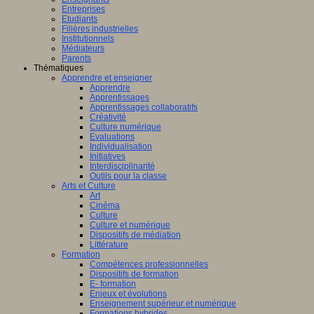
Entreprises
Etudiants
Filières industrielles
Institutionnels
Médiateurs
Parents
Thématiques
Apprendre et enseigner
Apprendre
Apprentissages
Apprentissages collaboratifs
Créativité
Culture numérique
Evaluations
Individualisation
Initiatives
Interdisciplinarité
Outils pour la classe
Arts et Culture
Art
Cinéma
Culture
Culture et numérique
Dispositifs de médiation
Littérature
Formation
Compétences professionnelles
Dispositifs de formation
E- formation
Enjeux et évolutions
Enseignement supérieur et numérique
Formations hybrides