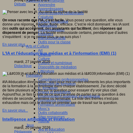
jeudi, 29 janvier 2026
Apprendre et enseigner
Débats
Apprendre
Apprentissages
Apprentissages collaboratifs
Créativité
On vous raconte que l'IA, c'est facile.
Vous posez une question, elle vous
Culture numérique
donne une réponse. Rapide, fluide, efficace. C'est le récit dominant : les IA sont
Evaluations
des
outils qui accélèrent
, des
assistants qui facilitent
, des
réponses qui
Individualisation
dispensent de penser
. La facilité enthousiaste certains, pendant que d’autres
Initiatives
s’inquiètent : si je ne pense plus, je ne suis plus !
Interdisciplinarité
Outils pour la classe
En savoir plus...
Arts et Culture
Art
L'IA et l'éducation aux médias et à l'information (EMI) (1)
Cinéma
Culture
mardi, 27 janvier 2026
Culture et numérique
Didactique
Dispositifs de médiation
Littérature
Formation
Compétences professionnelles
#IA #éducation #innovation : voici pour moi un des éléments les plus importants
Dispositifs de formation
de la formation à la technologie dans chaque établissement. J'ai donc décidé
E- formation
de faire plusieurs articles sur la question pour essayer d'y voir plus clair.
Enjeux et évolutions
Aujourd'hui, je fais la liste de ce que j'ai envie de parler sur la question à des
Enseignement supérieur et numérique
élèves de seconde, première ou terminale. La liste des thèmes n'est pas
Formations hybrides
exhaustive mais cela le donne un premier axe de travail sur la question.
Formation universitaire
Mooc’s
En savoir plus...
Outils collaboratifs
Sites ressources
Intelligence artificielle et évaluation
Tutorat
Jeux
mardi, 20 janvier 2026
Jeu et éducation
Pédagogie