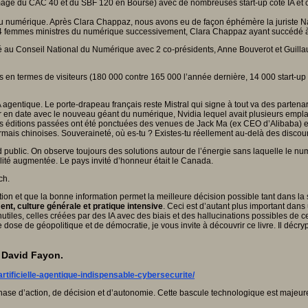
age du CAC 40 et du SBF 120 en Bourse) avec de nombreuses start-up côté IA et c
u numérique. Après Clara Chappaz, nous avons eu de façon éphémère la juriste N
eu 4 femmes ministres du numérique successivement, Clara Chappaz ayant succédé à
cédé au Conseil National du Numérique avec 2 co-présidents, Anne Bouverot et Guil
rds en termes de visiteurs (180 000 contre 165 000 l’année dernière, 14 000 start-u
agentique. Le porte-drapeau français reste Mistral qui signe à tout va des partenari
er en date avec le nouveau géant du numérique, Nvidia lequel avait plusieurs emplace
s éditions passées ont été ponctuées des venues de Jack Ma (ex CEO d’Alibaba) et
ais chinoises. Souveraineté, où es-tu ? Existes-tu réellement au-delà des discou
public. On observe toujours des solutions autour de l’énergie sans laquelle le num
alité augmentée. Le pays invité d’honneur était le Canada.
ch.
tion et que la bonne information permet la meilleure décision possible tant dans la
nt, culture générale et pratique intensive
. Ceci est d’autant plus important dan
inutiles, celles créées par des IA avec des biais et des hallucinations possibles de
dose de géopolitique et de démocratie, je vous invite à découvrir ce livre. Il décry
de David Fayon.
rtificielle-agentique-indispensable-cybersecurite/
se d’action, de décision et d’autonomie. Cette bascule technologique est majeure 