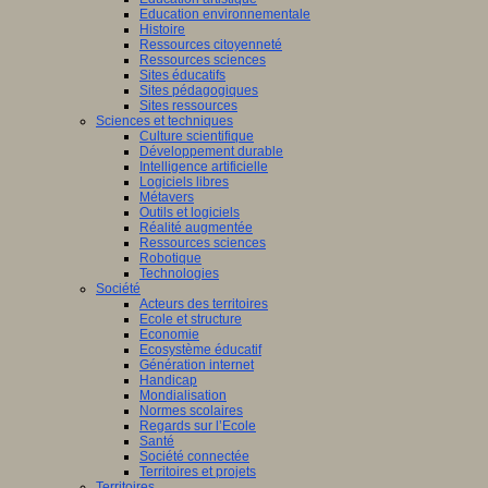
Education environnementale
Histoire
Ressources citoyenneté
Ressources sciences
Sites éducatifs
Sites pédagogiques
Sites ressources
Sciences et techniques
Culture scientifique
Développement durable
Intelligence artificielle
Logiciels libres
Métavers
Outils et logiciels
Réalité augmentée
Ressources sciences
Robotique
Technologies
Société
Acteurs des territoires
Ecole et structure
Economie
Ecosystème éducatif
Génération internet
Handicap
Mondialisation
Normes scolaires
Regards sur l’Ecole
Santé
Société connectée
Territoires et projets
Territoires