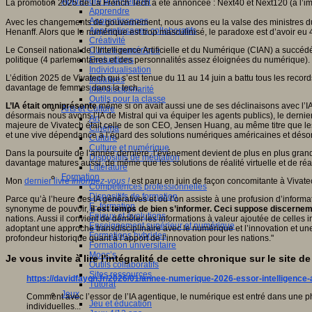
Apprendre et enseigner
La promotion 2025 de La French Tech a été annoncée : Next40 et Next120 (à l’im
Apprendre
Apprentissages
Avec les changements de gouvernement, nous avons eu la valse des ministres d
Apprentissages collaboratifs
Henanff. Alors que le numérique est trop masculinisé, le paradoxe est d’avoir 
Créativité
Le Conseil national de l’Intelligence Artificielle et du Numérique (CIAN) a suc
Culture numérique
politique (4 parlementaires et des personnalités assez éloignées du numérique).
Evaluations
Individualisation
L’édition 2025 de Vivatech qui s’est tenue du 11 au 14 juin a battu tous les reco
Initiatives
davantage de femmes dans la tech.
Interdisciplinarité
Outils pour la classe
L’IA était omniprésente
même si on avait aussi une de ses déclinaisons avec l’IA 
Arts et Culture
désormais nous avons l’IA de Mistral qui va équiper les agents publics), le derni
Art
majeure de Vivatech était celle de son CEO, Jensen Huang, au même titre que le
Cinéma
et une vive dépendance à l’égard des solutions numériques américaines et désorm
Culture
Culture et numérique
Dans la poursuite de l’année dernière, l’événement devient de plus en plus grand 
Dispositifs de médiation
davantage matures aussi, de même que les solutions de réalité virtuelle et de ré
Littérature
Formation
Mon
dernier livre
Informez-vous !
est paru en juin de façon concomitante à Vivate
Compétences professionnelles
Dispositifs de formation
Parce qu’à l’heure des IA génératives et où l’on assiste à une profusion d’informa
E- formation
synonyme de pouvoir,
il est temps de bien s’informer. Ceci suppose discerneme
Enjeux et évolutions
nations. Aussi il convient de démêler les informations à valeur ajoutée de celles 
Enseignement supérieur et numérique
adoptant une approche transdisciplinaire avec le numérique et l’innovation et une 
Formations hybrides
profondeur historique quant à l’apport de l’innovation pour les nations."
Formation universitaire
Mooc’s
Je vous invite à lire l'intégralité de cette chronique sur le site 
Outils collaboratifs
Sites ressources
https://davidfayon.fr/2026/01/annee-numerique-2026-essor-intelligence-a
Tutorat
Jeux
Comment avec l’essor de l’IA agentique, le numérique est entré dans une pha
Jeu et éducation
individuelles...