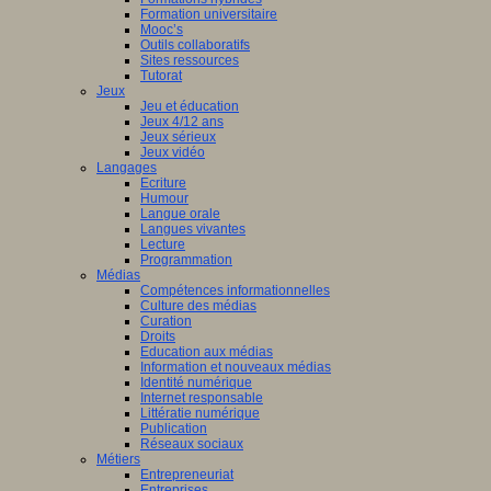
Formation universitaire
Mooc’s
Outils collaboratifs
Sites ressources
Tutorat
Jeux
Jeu et éducation
Jeux 4/12 ans
Jeux sérieux
Jeux vidéo
Langages
Ecriture
Humour
Langue orale
Langues vivantes
Lecture
Programmation
Médias
Compétences informationnelles
Culture des médias
Curation
Droits
Education aux médias
Information et nouveaux médias
Identité numérique
Internet responsable
Littératie numérique
Publication
Réseaux sociaux
Métiers
Entrepreneuriat
Entreprises