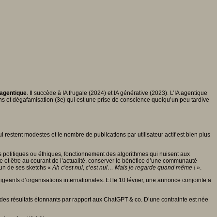
 agentique
. Il succède à IA frugale (2024) et IA générative (2023). L’IA agentique
ns et dégafamisation (3e) qui est une prise de conscience quoiqu’un peu tardive
 restent modestes et le nombre de publications par utilisateur actif est bien plus
fs politiques ou éthiques, fonctionnement des algorithmes qui nuisent aux
se et être au courant de l’actualité, conserver le bénéfice d’une communauté
 un de ses sketchs «
Ah c’est nul, c’est nul… Mais je regarde quand même !
».
rigeants d’organisations internationales. Et le 10 février, une annonce conjointe a
 des résultats étonnants par rapport aux ChatGPT & co. D’une contrainte est née