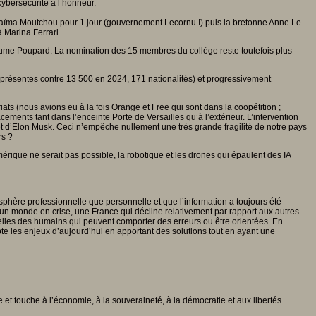
ybersécurité à l’honneur.
aïma Moutchou pour 1 jour (gouvernement Lecornu I) puis la bretonne Anne Le
 Marina Ferrari.
laume Poupard. La nomination des 15 membres du collège reste toutefois plus
p présentes contre 13 500 en 2024, 171 nationalités) et progressivement
ats (nous avions eu à la fois Orange et Free qui sont dans la coopétition ;
ments tant dans l’enceinte Porte de Versailles qu’à l’extérieur. L’intervention
 d’Elon Musk. Ceci n’empêche nullement une très grande fragilité de notre pays
rs ?
érique ne serait pas possible, la robotique et les drones qui épaulent des IA
 sphère professionnelle que personnelle et que l’information a toujours été
s un monde en crise, une France qui décline relativement par rapport aux autres
 celles des humains qui peuvent comporter des erreurs ou être orientées. En
pte les enjeux d’aujourd’hui en apportant des solutions tout en ayant une
et touche à l’économie, à la souveraineté, à la démocratie et aux libertés