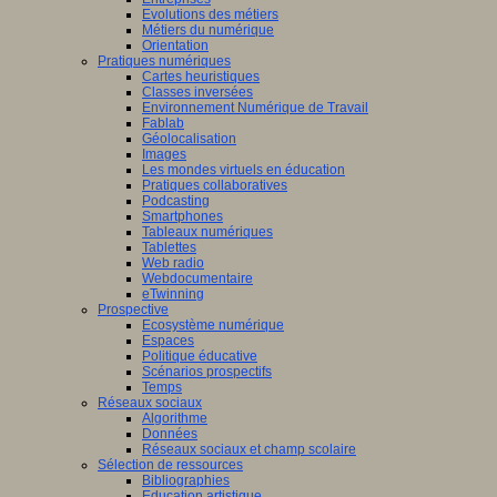
Evolutions des métiers
Métiers du numérique
Orientation
Pratiques numériques
Cartes heuristiques
Classes inversées
Environnement Numérique de Travail
Fablab
Géolocalisation
Images
Les mondes virtuels en éducation
Pratiques collaboratives
Podcasting
Smartphones
Tableaux numériques
Tablettes
Web radio
Webdocumentaire
eTwinning
Prospective
Ecosystème numérique
Espaces
Politique éducative
Scénarios prospectifs
Temps
Réseaux sociaux
Algorithme
Données
Réseaux sociaux et champ scolaire
Sélection de ressources
Bibliographies
Education artistique