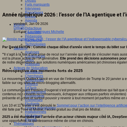
Débats
Faits marquants
Interviews
Reportages
Année numérique 2026 : l’essor de l’IA agentique et l
Brèves
Agenda
vendredi, Jan 09 2026
Innover
Débats
Didactique
Écrit par
Laurissergues Michelle
Dispositifs
Pédagogie
Recherche
Technologies
Par David FAYON : Comme chaque début d’année vient le temps du billet sur 
Savoir(s)
Analyses
"
Il s’agit à la fois d’une prise de recul sur l’année qui vient de s’écouler mais a
Conférences
est la phase active de l’IA générative.
Elle prend des décisions autonomes pour 
Outils
de notre dépendance aux solutions numériques américaines (et chinoises égale
Pratiques
Acteurs de l'éducation
Rétrospective des moments forts de 2025
Animateurs
Chercheurs
Le mouvement QuitterX lancé en vue de l’intronisation de Trump le 20 janvier a eu 
Collectivités
faible sur ces sites de micro-blogging alternatifs.
Editeurs
EdTech
Le communiquant Frédéric Fougerat s’est prononcé sur le paradoxe qui fait que des
Encadrement
contenus non clivants ou consensuels, échapper aux critiques parfois virulentes) 
Enseignants
présente et active et surtout pouvoir y revenir à tout moment (et parfois même e
Entreprises
Etudiants
Les 10 et 11 février s’est déroulé le
Sommet pour l’action sur l’intelligence artifici
Filières industrielles
été faite par Free et Mistral, l’accès gratuit au chat pro de Mistral.
Institutionnels
Médiateurs
2025 a été marquée par l’arrivée d’un acteur chinois majeur côté IA, DeepSe
Parents
une opportunité, la quintessence même de crise en chinois.
Thématiques