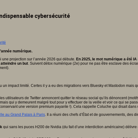
’indispensable cybersécurité
l’année numérique.
ussi une projection sur l’année 2026 qui débute.
En 2025, le mot numérique a été IA
atteindre un but
. Suivent détox numérique (2e) pour ne pas être esclave des écra
ment).
un impact limité. Certes il y a eu des migrations vers Bluesky et Mastodon mais qui
 utilisateurs de Twitter annoncent quitter le réseau social qu’ils dénoncent (moti
mais qui y demeurent malgré tout pour y effectuer de la veille et voir ce qui se pas
n conservant une version premium payante !). Cela rappelle Coluche qui disait dans
elle au Grand Palais à Paris
. Il a réuni des chefs d’État et de gouvernements, des di
ek
qui sans les puces H200 de Nvidia (du fait d’une interdiction américaine) délivre