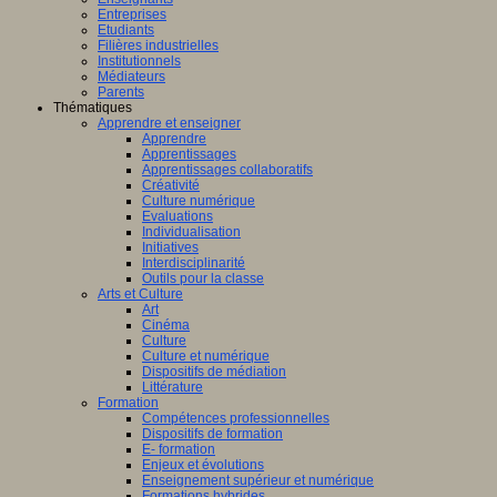
Entreprises
Etudiants
Filières industrielles
Institutionnels
Médiateurs
Parents
Thématiques
Apprendre et enseigner
Apprendre
Apprentissages
Apprentissages collaboratifs
Créativité
Culture numérique
Evaluations
Individualisation
Initiatives
Interdisciplinarité
Outils pour la classe
Arts et Culture
Art
Cinéma
Culture
Culture et numérique
Dispositifs de médiation
Littérature
Formation
Compétences professionnelles
Dispositifs de formation
E- formation
Enjeux et évolutions
Enseignement supérieur et numérique
Formations hybrides