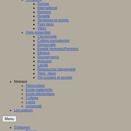
Europe
International
Régions
Ruralité
Territoires et projets
Tiers lieux
Villes
Vivre ensemble
Citoyenneté
Culture européenne
Démocratie
Egalité Hommes/Femmes
Ethique
Gouvernance
Inclusion
Laïcité
Ressources citoyenneté
Tiers - lieux
Vie scolaire et sociale
Niveaux
Périscolaire
Ecole maternelle
Ecole élémentaire
Collège
Lycée
Université
Les auteurs
Menu
S'informer