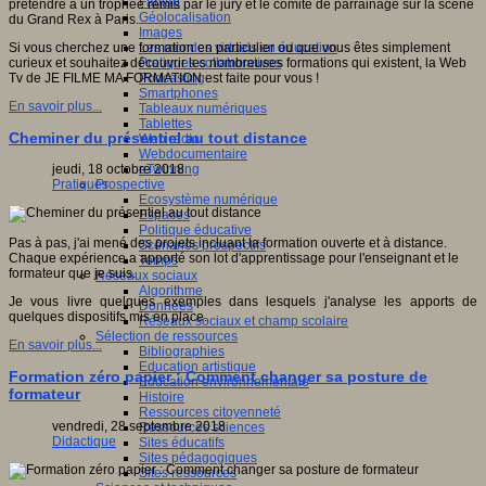
Fablab
prétendre à un trophée remis par le jury et le comité de parrainage sur la scène
Géolocalisation
du Grand Rex à Paris.
Images
Les mondes virtuels en éducation
Si vous cherchez une formation en particulier ou que vous êtes simplement
Pratiques collaboratives
curieux et souhaitez découvrir les nombreuses formations qui existent, la Web
Podcasting
Tv de JE FILME MA FORMATION est faite pour vous !
Smartphones
En savoir plus...
Tableaux numériques
Tablettes
Cheminer du présentiel au tout distance
Web radio
Webdocumentaire
eTwinning
jeudi, 18 octobre 2018
Prospective
Pratiques
Ecosystème numérique
Espaces
Politique éducative
Pas à pas, j'ai mené des projets incluant la formation ouverte et à distance.
Scénarios prospectifs
Chaque expérience a apporté son lot d'apprentissage pour l'enseignant et le
Temps
formateur que je suis.
Réseaux sociaux
Algorithme
Je vous livre quelques exemples dans lesquels j'analyse les apports de
Données
quelques dispositifs mis en place.
Réseaux sociaux et champ scolaire
Sélection de ressources
En savoir plus...
Bibliographies
Education artistique
Formation zéro papier : Comment changer sa posture de
Education environnementale
formateur
Histoire
Ressources citoyenneté
vendredi, 28 septembre 2018
Ressources sciences
Didactique
Sites éducatifs
Sites pédagogiques
Sites ressources