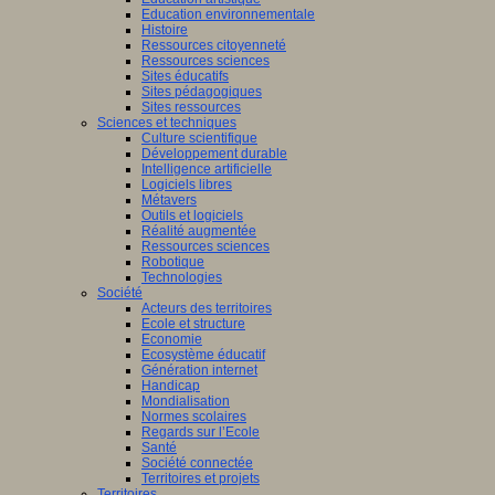
Education environnementale
Histoire
Ressources citoyenneté
Ressources sciences
Sites éducatifs
Sites pédagogiques
Sites ressources
Sciences et techniques
Culture scientifique
Développement durable
Intelligence artificielle
Logiciels libres
Métavers
Outils et logiciels
Réalité augmentée
Ressources sciences
Robotique
Technologies
Société
Acteurs des territoires
Ecole et structure
Economie
Ecosystème éducatif
Génération internet
Handicap
Mondialisation
Normes scolaires
Regards sur l’Ecole
Santé
Société connectée
Territoires et projets
Territoires