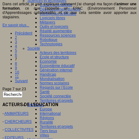
Sciences et techniques
Dans cet article, je vais expliquer comment j'ai changé ma façon d'
animer une
Culture scientifique
formation
, ce que j'appelle un EPAC (Environnement Personnel
Développement durable
d'Apprentissages collaboratifs), et ce que cela semble avoir apporter aux
Intelligence artificielle
stagiaires.
Logiciels libres
Métavers
En savoir plus...
Outils et logiciels
Réalité augmentée
Précédent
Ressources sciences
2
Robotique
3
Technologies
4
Société
5
Acteurs des territoires
6
Ecole et structure
7
Economie
8
Ecosystème éducatif
9
Génération internet
10
Handicap
11
Mondialisation
Suivant
Normes scolaires
Regards sur l’Ecole
Page 7 sur 23
Santé
Société connectée
Territoires et projets
ACTEURS DE L'EDUCATION
Territoires
Europe
-
ANIMATEURS
International
Régions
-
CHERCHEURS
Ruralité
Territoires et projets
-
COLLECTIVITES
Tiers lieux
Villes
-
EDITEURS