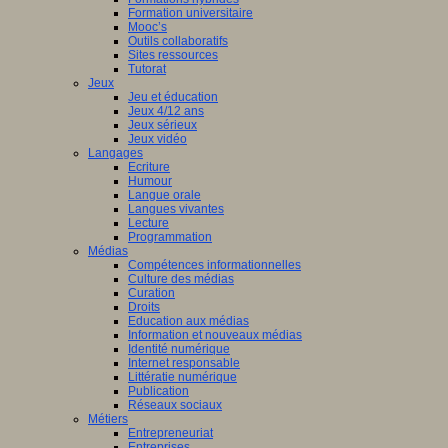
Formation universitaire
Mooc’s
Outils collaboratifs
Sites ressources
Tutorat
Jeux
Jeu et éducation
Jeux 4/12 ans
Jeux sérieux
Jeux vidéo
Langages
Ecriture
Humour
Langue orale
Langues vivantes
Lecture
Programmation
Médias
Compétences informationnelles
Culture des médias
Curation
Droits
Education aux médias
Information et nouveaux médias
Identité numérique
Internet responsable
Littératie numérique
Publication
Réseaux sociaux
Métiers
Entrepreneuriat
Entreprises