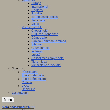
Europe
International
Régions
Ruralité
Territoires et projets
Tiers lieux
Villes
Vivre ensemble
Citoyenneté
Culture européenne
Démocratie
Egalité Hommes/Femmes
Ethique
Gouvernance
Inclusion
Laïcité
Ressources citoyenneté
Tiers - lieux
Vie scolaire et sociale
Niveaux
Périscolaire
Ecole maternelle
Ecole élémentaire
Collège
Lycée
Université
Les auteurs
Menu
S'abonner à ce flux RSS
S'informer