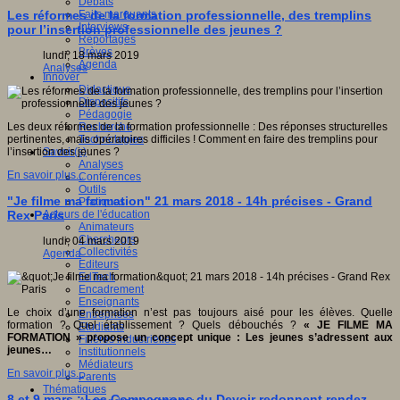
Débats
Faits marquants
Les réformes de la formation professionnelle, des tremplins
Interviews
pour l’insertion professionnelle des jeunes ?
Reportages
Brèves
lundi, 18 mars 2019
Agenda
Analyses
Innover
Didactique
Dispositifs
Pédagogie
Recherche
Les deux réformes de la formation professionnelle : Des réponses structurelles
Technologies
pertinentes, mais opératoires difficiles ! Comment en faire des tremplins pour
Savoir(s)
l’insertion des jeunes ?
Analyses
En savoir plus...
Conférences
Outils
"Je filme ma formation" 21 mars 2018 - 14h précises - Grand
Pratiques
Acteurs de l'éducation
Rex Paris
Animateurs
Chercheurs
lundi, 04 mars 2019
Collectivités
Agenda
Editeurs
EdTech
Encadrement
Enseignants
Le choix d’une formation n’est pas toujours aisé pour les élèves. Quelle
Entreprises
formation ? Quel établissement ? Quels débouchés ?
« JE FILME MA
Etudiants
FORMATION » propose un concept unique : Les jeunes s’adressent aux
Filières industrielles
jeunes…
Institutionnels
Médiateurs
En savoir plus...
Parents
Thématiques
8 et 9 mars : Les Compagnons du Devoir redonnent rendez-