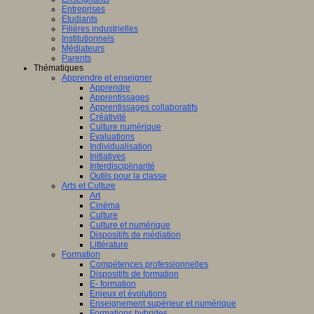
Entreprises
Etudiants
Filières industrielles
Institutionnels
Médiateurs
Parents
Thématiques
Apprendre et enseigner
Apprendre
Apprentissages
Apprentissages collaboratifs
Créativité
Culture numérique
Evaluations
Individualisation
Initiatives
Interdisciplinarité
Outils pour la classe
Arts et Culture
Art
Cinéma
Culture
Culture et numérique
Dispositifs de médiation
Littérature
Formation
Compétences professionnelles
Dispositifs de formation
E- formation
Enjeux et évolutions
Enseignement supérieur et numérique
Formations hybrides