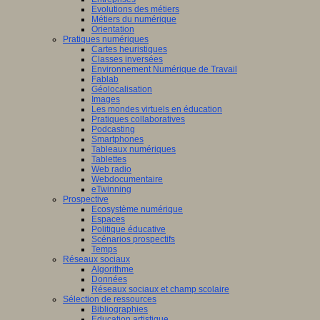
Evolutions des métiers
Métiers du numérique
Orientation
Pratiques numériques
Cartes heuristiques
Classes inversées
Environnement Numérique de Travail
Fablab
Géolocalisation
Images
Les mondes virtuels en éducation
Pratiques collaboratives
Podcasting
Smartphones
Tableaux numériques
Tablettes
Web radio
Webdocumentaire
eTwinning
Prospective
Ecosystème numérique
Espaces
Politique éducative
Scénarios prospectifs
Temps
Réseaux sociaux
Algorithme
Données
Réseaux sociaux et champ scolaire
Sélection de ressources
Bibliographies
Education artistique