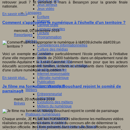
Jeux 4/12 ans
retrouver jeudi 7 et vendredi 8 mars à Besançon pour la grande finale
Jeux sérieux
nationale.
Jeux vidéo
Langages
En savoir plus...
Ecriture
Humour
Comment s'approprier le numérique à l'échelle d'un territoire ?
Langue orale
Langues vivantes
mercredi, 05 décembre 2018
Lecture
Reportages
Programmation
Médias
Compétences informationnelles
Culture des médias
Curation
Voici un exemple qui concerne particulièrement l'école primaire, à l'initiative
Droits
d'une ville moyenne - moins de 25000 habitants- dans un département rural de
Education aux médias
nouvelle-Aquitaine : le Lot-et-Garonne. Comment faire pour que les acteurs
Information et nouveaux médias
éducatifs accompagnent familles, enfants et enseignants dans l'appropriation
Identité numérique
d'une culture numérique au quotidien ?
Internet responsable
Littératie numérique
En savoir plus...
Publication
Réseaux sociaux
Je filme ma formation: Wendy Bouchard rejoint le comité de
Métiers
parrainage
Entrepreneuriat
Entreprises
mardi, 20 novembre 2018
Evolutions des métiers
Brèves
Métiers du numérique
Orientation
Pratiques numériques
Cartes heuristiques
Chaque année, JE FILME MA FORMATION sélectionne les meilleures vidéos
Classes inversées
réalisées par des jeunes dans le cadre du concours afin de déterminer la
Environnement Numérique de Travail
sélection officielle. Les films présents dans cette sélection officielle peuvent