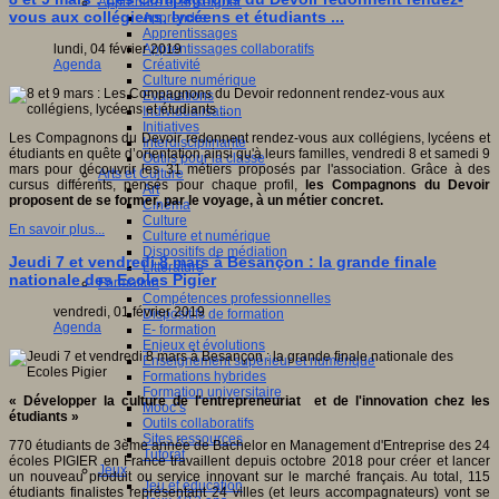
Apprendre et enseigner
vous aux collégiens, lycéens et étudiants ...
Apprendre
Apprentissages
Apprentissages collaboratifs
lundi, 04 février 2019
Créativité
Agenda
Culture numérique
Evaluations
Individualisation
Initiatives
Les Compagnons du Devoir redonnent rendez-vous aux collégiens, lycéens et
Interdisciplinarité
étudiants en quête d’orientation ainsi qu'à leurs familles, vendredi 8 et samedi 9
Outils pour la classe
mars pour découvrir les 31 métiers proposés par l'association. Grâce à des
Arts et Culture
cursus différents, pensés pour chaque profil,
les Compagnons du Devoir
Art
proposent de se former, par le voyage, à un métier concret.
Cinéma
Culture
En savoir plus...
Culture et numérique
Dispositifs de médiation
Jeudi 7 et vendredi 8 mars à Besançon : la grande finale
Littérature
nationale des Ecoles Pigier
Formation
Compétences professionnelles
vendredi, 01 février 2019
Dispositifs de formation
Agenda
E- formation
Enjeux et évolutions
Enseignement supérieur et numérique
Formations hybrides
Formation universitaire
« Développer la culture de l'entrepreneuriat et de l'innovation chez les
Mooc’s
étudiants »
Outils collaboratifs
Sites ressources
770 étudiants de 3ème année de Bachelor en Management d'Entreprise des 24
Tutorat
écoles PIGIER en France travaillent depuis octobre 2018 pour créer et lancer
Jeux
un nouveau produit ou service innovant sur le marché français. Au total, 115
Jeu et éducation
étudiants finalistes représentant 24 villes (et leurs accompagnateurs) vont se