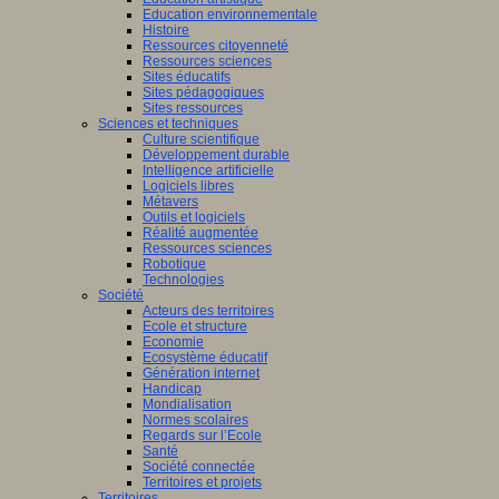
Education environnementale
Histoire
Ressources citoyenneté
Ressources sciences
Sites éducatifs
Sites pédagogiques
Sites ressources
Sciences et techniques
Culture scientifique
Développement durable
Intelligence artificielle
Logiciels libres
Métavers
Outils et logiciels
Réalité augmentée
Ressources sciences
Robotique
Technologies
Société
Acteurs des territoires
Ecole et structure
Economie
Ecosystème éducatif
Génération internet
Handicap
Mondialisation
Normes scolaires
Regards sur l’Ecole
Santé
Société connectée
Territoires et projets
Territoires