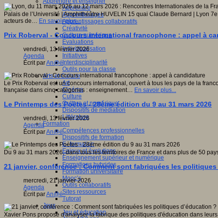
Apprendre et enseigner
Apprendre
Palais de l’Université | Amphithéâtre HUVELIN 15 quai Claude Bernard | Lyon 7e
Apprentissages
acteurs de…
En savoir plus...
Apprentissages collaboratifs
Créativité
Prix Roberval - Concours international francophone : appel à c
Culture numérique
Evaluations
Individualisation
vendredi, 13 février 2026
Initiatives
Agenda
Interdisciplinarité
Écrit par
An@é
Outils pour la classe
Arts et Culture
Art
Le Prix Roberval est un concours international, ouvert à tous les pays de la f
Cinéma
française dans cinq catégories : enseignement…
En savoir plus...
Culture
Culture et numérique
Le Printemps des Poètes - 28ème édition du 9 au 31 mars 2026
Dispositifs de médiation
Littérature
vendredi, 13 février 2026
Formation
Agenda
Compétences professionnelles
Écrit par
An@é
Dispositifs de formation
E- formation
Enjeux et évolutions
Du 9 au 31 mars 2026, dans tous les territoires de France et dans plus de 50 pa
Enseignement supérieur et numérique
Formations hybrides
21 janvier, conférence : Comment sont fabriquées les politiques
Formation universitaire
Mooc’s
mercredi, 21 janvier 2026
Outils collaboratifs
Agenda
Sites ressources
Écrit par
An@é
Tutorat
Jeux
Jeu et éducation
Xavier Pons propose d'analyser la fabrique des politiques d'éducation dans leurs 