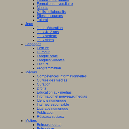
Formation universitaire
Mooc’s
Outils collaboratifs
Sites ressources
Tutorat
Jeux
Jeu et éducation
Jeux 4/12 ans
Jeux sérieux
Jeux vidéo
Langages
Ecriture
Humour
Langue orale
Langues vivantes
Lecture
Programmation
Médias
Compétences informationnelles
Culture des médias
Curation
Droits
Education aux médias
Information et nouveaux médias
Identité numérique
Internet responsable
Littératie numérique
Publication
Réseaux sociaux
Métiers
Entrepreneuriat
Entreprises