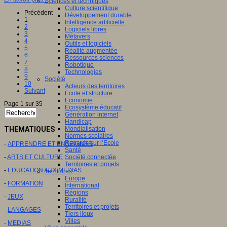
Sciences et techniques
Culture scientifique
Précédent
Développement durable
1
Intelligence artificielle
2
Logiciels libres
3
Métavers
4
Outils et logiciels
5
Réalité augmentée
6
Ressources sciences
7
Robotique
8
Technologies
9
Société
10
Acteurs des territoires
Suivant
Ecole et structure
Economie
Page 1 sur 35
Ecosystème éducatif
Génération internet
Handicap
THEMATIQUES
Mondialisation
Normes scolaires
Regards sur l’Ecole
-
APPRENDRE ET ENSEIGNER
Santé
-
ARTS ET CULTURE
Société connectée
Territoires et projets
-
EDUCATION AUX MEDIAS
Territoires
Europe
-
FORMATION
International
Régions
-
JEUX
Ruralité
Territoires et projets
-
LANGAGES
Tiers lieux
Villes
-
MEDIAS