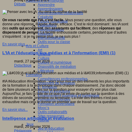
jeudi, 29 janvier 2026
Apprendre et enseigner
Débats
Apprendre
Apprentissages
Apprentissages collaboratifs
Créativité
On vous raconte que l'IA, c'est facile.
Vous posez une question, elle vous
Culture numérique
donne une réponse. Rapide, fluide, efficace. C'est le récit dominant : les IA sont
Evaluations
des
outils qui accélèrent
, des
assistants qui facilitent
, des
réponses qui
Individualisation
dispensent de penser
. La facilité enthousiaste certains, pendant que d’autres
Initiatives
s’inquiètent : si je ne pense plus, je ne suis plus !
Interdisciplinarité
Outils pour la classe
En savoir plus...
Arts et Culture
Art
L'IA et l'éducation aux médias et à l'information (EMI) (1)
Cinéma
Culture
mardi, 27 janvier 2026
Culture et numérique
Didactique
Dispositifs de médiation
Littérature
Formation
Compétences professionnelles
#IA #éducation #innovation : voici pour moi un des éléments les plus importants
Dispositifs de formation
de la formation à la technologie dans chaque établissement. J'ai donc décidé
E- formation
de faire plusieurs articles sur la question pour essayer d'y voir plus clair.
Enjeux et évolutions
Aujourd'hui, je fais la liste de ce que j'ai envie de parler sur la question à des
Enseignement supérieur et numérique
élèves de seconde, première ou terminale. La liste des thèmes n'est pas
Formations hybrides
exhaustive mais cela le donne un premier axe de travail sur la question.
Formation universitaire
Mooc’s
En savoir plus...
Outils collaboratifs
Sites ressources
Intelligence artificielle et évaluation
Tutorat
Jeux
mardi, 20 janvier 2026
Jeu et éducation
Pédagogie