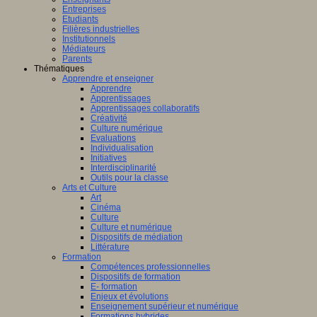
Entreprises
Etudiants
Filières industrielles
Institutionnels
Médiateurs
Parents
Thématiques
Apprendre et enseigner
Apprendre
Apprentissages
Apprentissages collaboratifs
Créativité
Culture numérique
Evaluations
Individualisation
Initiatives
Interdisciplinarité
Outils pour la classe
Arts et Culture
Art
Cinéma
Culture
Culture et numérique
Dispositifs de médiation
Littérature
Formation
Compétences professionnelles
Dispositifs de formation
E- formation
Enjeux et évolutions
Enseignement supérieur et numérique
Formations hybrides