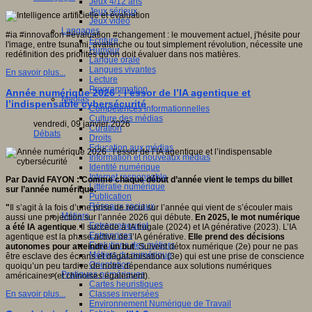
Jeux 4/12 ans
Jeux sérieux
Jeux vidéo
Langages
#ia #innovation #évaluation #changement : le mouvement actuel, j'hésite pour
Ecriture
l'image, entre tsunami, avalanche ou tout simplement révolution, nécessite une
Humour
redéfinition des priorités qu'on doit évaluer dans nos matières.
Langue orale
Langues vivantes
En savoir plus...
Lecture
Programmation
Année numérique 2026 : l’essor de l’IA agentique et
Médias
l’indispensable cybersécurité
Compétences informationnelles
Culture des médias
vendredi, 09 janvier 2026
Curation
Débats
Droits
Education aux médias
Information et nouveaux médias
Identité numérique
Internet responsable
Par David FAYON : Comme chaque début d’année vient le temps du billet
Littératie numérique
sur l’année numérique.
Publication
Réseaux sociaux
"
Il s’agit à la fois d’une prise de recul sur l’année qui vient de s’écouler mais
Métiers
aussi une projection sur l’année 2026 qui débute.
En 2025, le mot numérique
Entrepreneuriat
a été IA agentique
. Il succède à IA frugale (2024) et IA générative (2023). L’IA
Entreprises
agentique est la phase active de l’IA générative.
Elle prend des décisions
Evolutions des métiers
autonomes pour atteindre un but
. Suivent détox numérique (2e) pour ne pas
Métiers du numérique
être esclave des écrans et dégafamisation (3e) qui est une prise de conscience
Orientation
quoiqu’un peu tardive de notre dépendance aux solutions numériques
Pratiques numériques
américaines (et chinoises également).
Cartes heuristiques
Classes inversées
En savoir plus...
Environnement Numérique de Travail