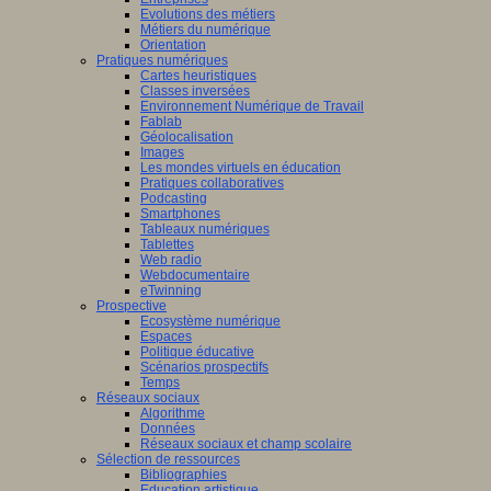
Evolutions des métiers
Métiers du numérique
Orientation
Pratiques numériques
Cartes heuristiques
Classes inversées
Environnement Numérique de Travail
Fablab
Géolocalisation
Images
Les mondes virtuels en éducation
Pratiques collaboratives
Podcasting
Smartphones
Tableaux numériques
Tablettes
Web radio
Webdocumentaire
eTwinning
Prospective
Ecosystème numérique
Espaces
Politique éducative
Scénarios prospectifs
Temps
Réseaux sociaux
Algorithme
Données
Réseaux sociaux et champ scolaire
Sélection de ressources
Bibliographies
Education artistique