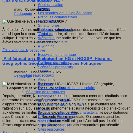
Fablab
Que dois-je évaluer avec l'IA ?
Géolocalisation
Images
mardi, 06 janvier 2026
Les mondes virtuels en éducation
Pédagogie
Pratiques collaboratives
Podcasting
Smartphones
Tableaux numériques
À l’ère de l’IA, il ne suffit plus d’évaluer seulement des connaissances : il faut
Tablettes
aussi juger la capacité à comprendre, utiliser et questionner l’IA de façon
Web radio
critique. L’enjeu est de déplacer une partie de l’évaluation vers ce que les
Webdocumentaire
élèves savent faire
avec
et
sur
l’IA.
eTwinning
En savoir plus...
Prospective
Ecosystème numérique
IA et éducation : le chatbot en HG et HGGSP- Histoire-
Espaces
Politique éducative
Géographie, Géopolitique et Sciences Politiques-
Scénarios prospectifs
Temps
mercredi, 17 décembre 2025
Réseaux sociaux
Pédagogie
Algorithme
Données
Réseaux sociaux et champ scolaire
Sélection de ressources
Depuis, la rentrée, j'ai un nouveau dada : m'amuser à créer des chatbots pour
Bibliographies
apprendre l'histoire, la géographie ou l'HGGSP. C'est assez plaisant
Education artistique
d'apprendre un contenu sous forme de dialogue. Mais, je voudrais assurer
Education environnementale
l'attention sur la puissance du phénomène et sur la nécessité de bien expliquer
Histoire
aux élèves les limites de cette expérience. Avec
character.ai
, je peux dialoguer
Ressources citoyenneté
avec Churchill durant la Seconde Guerre mondiale. On apprend ainsi les
Ressources sciences
différentes dates essentielles tout en vérifiant que l'IA ne fait pas de bêtises.
Sites éducatifs
J'encourage à créer des profils avec des emails temporaires par sécurité.
Sites pédagogiques
Sites ressources
En savoir plus...