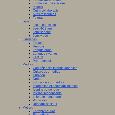
Formation universitaire
Mooc’s
Outils collaboratifs
Sites ressources
Tutorat
Jeux
Jeu et éducation
Jeux 4/12 ans
Jeux sérieux
Jeux vidéo
Langages
Ecriture
Humour
Langue orale
Langues vivantes
Lecture
Programmation
Médias
Compétences informationnelles
Culture des médias
Curation
Droits
Education aux médias
Information et nouveaux médias
Identité numérique
Internet responsable
Littératie numérique
Publication
Réseaux sociaux
Métiers
Entrepreneuriat
Entreprises