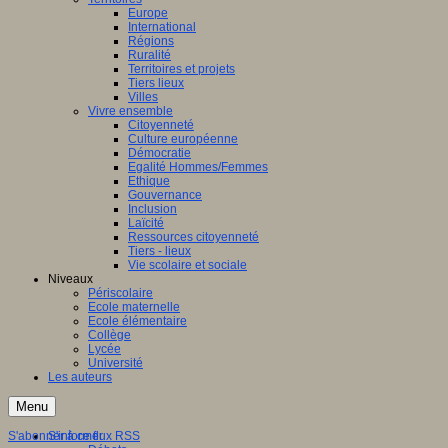
Europe
International
Régions
Ruralité
Territoires et projets
Tiers lieux
Villes
Vivre ensemble
Citoyenneté
Culture européenne
Démocratie
Egalité Hommes/Femmes
Ethique
Gouvernance
Inclusion
Laïcité
Ressources citoyenneté
Tiers - lieux
Vie scolaire et sociale
Niveaux
Périscolaire
Ecole maternelle
Ecole élémentaire
Collège
Lycée
Université
Les auteurs
Menu
S'abonner à ce flux RSS
S'informer