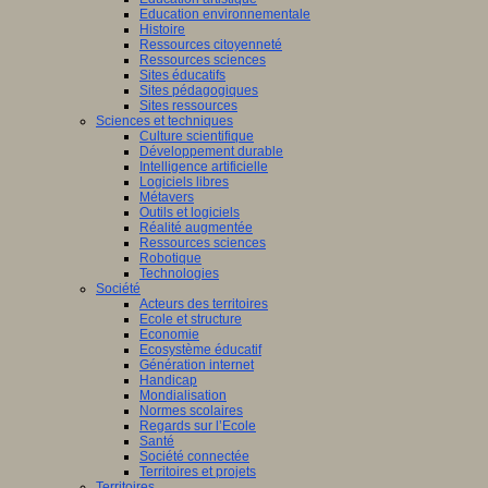
Education environnementale
Histoire
Ressources citoyenneté
Ressources sciences
Sites éducatifs
Sites pédagogiques
Sites ressources
Sciences et techniques
Culture scientifique
Développement durable
Intelligence artificielle
Logiciels libres
Métavers
Outils et logiciels
Réalité augmentée
Ressources sciences
Robotique
Technologies
Société
Acteurs des territoires
Ecole et structure
Economie
Ecosystème éducatif
Génération internet
Handicap
Mondialisation
Normes scolaires
Regards sur l’Ecole
Santé
Société connectée
Territoires et projets
Territoires