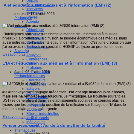
Débats
Faits marquants
IA et éducation aux médias et à l'information (EMI) (2)
Interviews
Reportages
mercredi, 11 février 2026
Brèves
Pédagogie
Agenda
Innover
Didactique
Dispositifs
L’intelligence artificielle transforme le monde de l’information à tous les
Pédagogie
niveaux : la production, la diffusion, le modèle économique des médias, mais
Recherche
aussi notre rapport à la vérité et au tri de l’information. C'est une discussion que
Technologies
j'ai eu avec mes élèves en spécialité HGGSP au lycée au premier trimestre.
Savoir(s)
En savoir plus...
Analyses
Conférences
L'IA et l'éducation aux médias et à l'information (EMI) (3)
Outils
Pratiques
Acteurs de l'éducation
mardi, 03 février 2026
Animateurs
Pédagogie
Chercheurs
Collectivités
Editeurs
#ia #innovation #pédagogie #rédaction :
l'IA change beaucoup de choses,
EdTech
mais elle ne remplace pas toujours.
Je m'explique. La filouterie (durant les
Encadrement
DST) se généralisant dans les établissements scolaires, je connais plus les
Enseignants
lycées que les collèges, la question de la réflexion sur l'usage de l'IA dans le
Entreprises
monde scolaire me parait urgente.
Etudiants
Filières industrielles
En savoir plus...
Institutionnels
Médiateurs
Penser avec les IA : Au-delà du mythe de la facilité
Parents
Thématiques