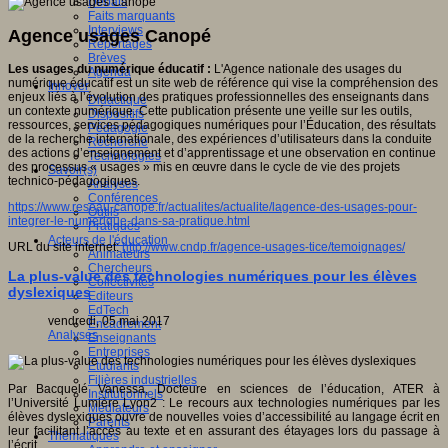
Débats
Faits marquants
Interviews
Agence usages Canopé
Reportages
Brèves
Les usages du numérique éducatif :
L'Agence nationale des usages du
Agenda
numérique éducatif est un site web de référence qui vise la compréhension des
Innover
enjeux liés à l’évolution des pratiques professionnelles des enseignants dans
Didactique
un contexte numérique. Cette publication présente une veille sur les outils,
Dispositifs
ressources, services pédagogiques numériques pour l’Éducation, des résultats
Pédagogie
de la recherche internationale, des expériences d’utilisateurs dans la conduite
Recherche
des actions d’enseignement et d’apprentissage et une observation en continue
Technologies
des processus « usages » mis en œuvre dans le cycle de vie des projets
Savoir(s)
technico-pédagogiques.
Analyses
Conférences
https://www.reseau-canope.fr/actualites/actualite/lagence-des-usages-pour-
Outils
integrer-le-numerique-dans-sa-pratique.html
Pratiques
Acteurs de l'éducation
URL du site internet:
http://www.cndp.fr/agence-usages-tice/temoignages/
Animateurs
Chercheurs
La plus-value des technologies numériques pour les élèves
Collectivités
dyslexiques
Editeurs
EdTech
vendredi, 05 mai 2017
Encadrement
Analyses
Enseignants
Entreprises
Etudiants
Filières industrielles
Par Bacquelé Vanessa, Docteure en sciences de l’éducation, ATER à
Institutionnels
l’Université Lumière Lyon2 : Le recours aux technologies numériques par les
Médiateurs
élèves dyslexiques ouvre de nouvelles voies d’accessibilité au langage écrit en
Parents
leur facilitant l’accès au texte et en assurant des étayages lors du passage à
Thématiques
l’écrit.