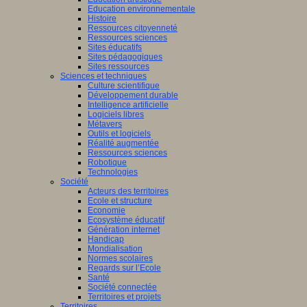
Education environnementale
Histoire
Ressources citoyenneté
Ressources sciences
Sites éducatifs
Sites pédagogiques
Sites ressources
Sciences et techniques
Culture scientifique
Développement durable
Intelligence artificielle
Logiciels libres
Métavers
Outils et logiciels
Réalité augmentée
Ressources sciences
Robotique
Technologies
Société
Acteurs des territoires
Ecole et structure
Economie
Ecosystème éducatif
Génération internet
Handicap
Mondialisation
Normes scolaires
Regards sur l’Ecole
Santé
Société connectée
Territoires et projets
Territoires