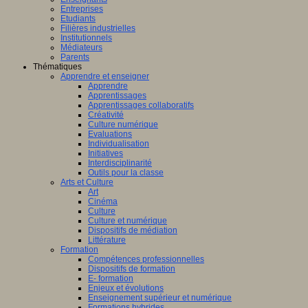
Entreprises
Etudiants
Filières industrielles
Institutionnels
Médiateurs
Parents
Thématiques
Apprendre et enseigner
Apprendre
Apprentissages
Apprentissages collaboratifs
Créativité
Culture numérique
Evaluations
Individualisation
Initiatives
Interdisciplinarité
Outils pour la classe
Arts et Culture
Art
Cinéma
Culture
Culture et numérique
Dispositifs de médiation
Littérature
Formation
Compétences professionnelles
Dispositifs de formation
E- formation
Enjeux et évolutions
Enseignement supérieur et numérique
Formations hybrides