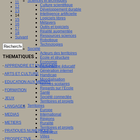
Sciences et techniques
11
Culture scientifique
12
Développement durable
13
Intelligence artificielle
14
Logiciels libres
15
Métavers
16
Outils et logiciels
17
Réalité augmentée
18
Ressources sciences
Suivant
Robotique
Technologies
Société
Acteurs des territoires
THEMATIQUES
Ecole et structure
Economie
-
APPRENDRE ET ENSEIGNER
Ecosystème éducatif
Génération internet
-
ARTS ET CULTURE
Handicap
Mondialisation
-
EDUCATION AUX MEDIAS
Normes scolaires
Regards sur l’Ecole
-
FORMATION
Santé
Société connectée
-
JEUX
Territoires et projets
Territoires
-
LANGAGES
Europe
International
-
MEDIAS
Régions
-
METIERS
Ruralité
Territoires et projets
-
PRATIQUES NUMERIQUES
Tiers lieux
Villes
-
PROSPECTIVE