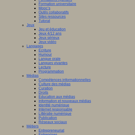
Formation universitaire
Mooc’s
Outils collaboratifs
Sites ressources
Tutorat
Jeux
Jeu et éducation
Jeux 4/12 ans
Jeux sérieux
Jeux vidéo
Langages
Ecriture
Humour
Langue orale
Langues vivantes
Lecture
Programmation
Médias
Compétences informationnelles
Culture des médias
Curation
Droits
Education aux médias
Information et nouveaux médias
Identité numérique
Internet responsable
Littératie numérique
Publication
Réseaux sociaux
Métiers
Entrepreneuriat
Entreprises