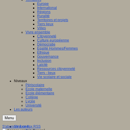
Europe
International
Régions
Ruralité
Territoires et projets
Tiers lieux
Villes
Vivre ensemble
Citoyenneté
Culture européenne
Démocratie
Egalité Hommes/Femmes
Ethique
Gouvernance
Inclusion
Laïcité
Ressources citoyenneté
Tiers - lieux
Vie scolaire et sociale
Niveaux
Périscolaire
Ecole maternelle
Ecole élémentaire
Collège
Lycée
Université
Les auteurs
Menu
S'abonner à ce flux RSS
S'informer