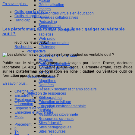
Fablab
En savoir plus...
Géolocalisation
Images
Outils pour la classe
Les mondes virtuels en éducation
Outils et applications
Pratiques collaboratives
Handicap
Podcasting
Smartphones
Les plateformes de formation en ligne : gadget ou véritable
Tableaux numériques
outil ?
Tablettes
Web radio
jeudi, 02 février 2017
Webdocumentaire
Recherche
eTwinning
Prospective
Ecosystème numérique
Espaces
Publié sur le site de l'Agence des Usages par Lionel Roche, doctorant
Politique éducative
laboratoire EA 4281, Université Blaise-Pascal, Clermont-Ferrand, cette étude
Scénarios prospectifs
sur
les plateformes de formation en ligne : gadget ou véritable outil de
Temps
formation pour les enseignants ?
Réseaux sociaux
Algorithme
En savoir plus...
Données
Réseaux sociaux et champ scolaire
Chercheurs
Sélection de ressources
Encadrement
Bibliographies
Enseignants
Education artistique
E formation
Education environnementale
Dispositifs de formation
Histoire
Enseigner et apprendre
Ressources citoyenneté
Mooc
Ressources sciences
Sites éducatifs
Précédent
Sites pédagogiques
9
Sites ressources
10