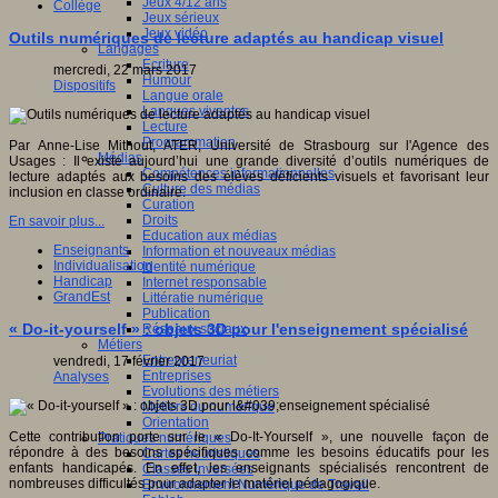
Jeux 4/12 ans
Collège
Jeux sérieux
Jeux vidéo
Outils numériques de lecture adaptés au handicap visuel
Langages
Ecriture
mercredi, 22 mars 2017
Humour
Dispositifs
Langue orale
Langues vivantes
Lecture
Programmation
Par Anne-Lise Mithout, ATER, Université de Strasbourg sur l'Agence des
Médias
Usages : Il existe aujourd’hui une grande diversité d’outils numériques de
Compétences informationnelles
lecture adaptés aux besoins des élèves déficients visuels et favorisant leur
Culture des médias
inclusion en classe ordinaire.
Curation
Droits
En savoir plus...
Education aux médias
Enseignants
Information et nouveaux médias
Individualisation
Identité numérique
Handicap
Internet responsable
GrandEst
Littératie numérique
Publication
« Do-it-yourself » : objets 3D pour l'enseignement spécialisé
Réseaux sociaux
Métiers
Entrepreneuriat
vendredi, 17 février 2017
Entreprises
Analyses
Evolutions des métiers
Métiers du numérique
Orientation
Cette contribution porte sur le « Do-It-Yourself », une nouvelle façon de
Pratiques numériques
répondre à des besoins spécifiques comme les besoins éducatifs pour les
Cartes heuristiques
enfants handicapés. En effet, les enseignants spécialisés rencontrent de
Classes inversées
nombreuses difficultés pour adapter le matériel pédagogique.
Environnement Numérique de Travail