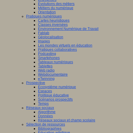
Evolutions des métiers
Métiers du numérique
Orientation
Pratiques numériques
Cartes heuristiques
Classes inversées
Environnement Numérique de Travail
Fablab
Géolocalisation
Images
Les mondes virtuels en éducation
Pratiques collaboratives
Podcasting
Smartphones
Tableaux numériques
Tablettes
Web radio
Webdocumentaire
eTwinning
Prospective
Ecosystème numérique
Espaces
Politique éducative
Scénarios prospectifs
Temps
Réseaux sociaux
Algorithme
Données
Réseaux sociaux et champ scolaire
Sélection de ressources
Bibliographies
Education artistique