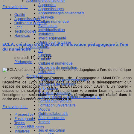
Apprendre et enseigner
Apprendre
En savoir plus...
Apprentissages
Apprentissages collaboratifs
Oralité
Créativité
Apprentissages
Culture numérique
Outils pour la classe
Evaluations
Ecrit
Individualisation
Technologies
Initiatives
Handicap
Interdisciplinarité
Outils pour la classe
ECLA, création d’un espace d’innovation pédagogique à l’ère
Arts et Culture
du numérique
Art
Cinéma
mercredi, 12 avril 2017
Culture
Pédagogie
Culture et numérique
Dispositifs de médiation
Littérature
Formation
Le collège Jean-Philippe-Rameau de Champagne-au-Mont-D’Or dans
Compétences professionnelles
l’académie de Lyon s’engage dans la création et le développement d’un
Dispositifs de formation
espace de pédagogie innovant : ECLA (ECole pour L’Avenir), un nouvel «
E- formation
espace-temps scolaire à l’ère du numérique », premier Learning Lab dans
Enjeux et évolutions
l’enseignement secondaire en France.
Ce témoignage a été réalisé dans le
Enseignement supérieur et numérique
cadre des Journées de l’innovation 2016.
Formations hybrides
Formation universitaire
En savoir plus...
Mooc’s
Outils collaboratifs
Prospective
Sites ressources
Enseignants
Tutorat
Temps
Jeux
Espaces éducatifs
Jeu et éducation
Initiatives