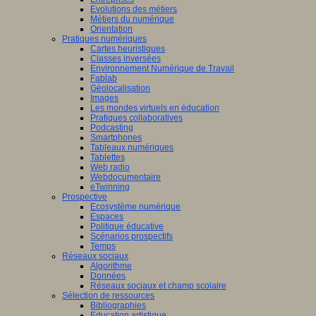
Evolutions des métiers
Métiers du numérique
Orientation
Pratiques numériques
Cartes heuristiques
Classes inversées
Environnement Numérique de Travail
Fablab
Géolocalisation
Images
Les mondes virtuels en éducation
Pratiques collaboratives
Podcasting
Smartphones
Tableaux numériques
Tablettes
Web radio
Webdocumentaire
eTwinning
Prospective
Ecosystème numérique
Espaces
Politique éducative
Scénarios prospectifs
Temps
Réseaux sociaux
Algorithme
Données
Réseaux sociaux et champ scolaire
Sélection de ressources
Bibliographies
Education artistique