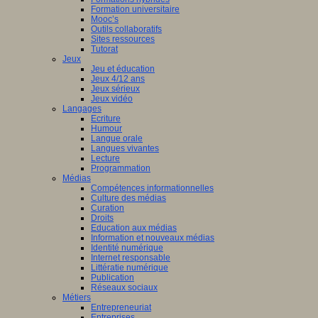
Formation universitaire
Mooc’s
Outils collaboratifs
Sites ressources
Tutorat
Jeux
Jeu et éducation
Jeux 4/12 ans
Jeux sérieux
Jeux vidéo
Langages
Ecriture
Humour
Langue orale
Langues vivantes
Lecture
Programmation
Médias
Compétences informationnelles
Culture des médias
Curation
Droits
Education aux médias
Information et nouveaux médias
Identité numérique
Internet responsable
Littératie numérique
Publication
Réseaux sociaux
Métiers
Entrepreneuriat
Entreprises