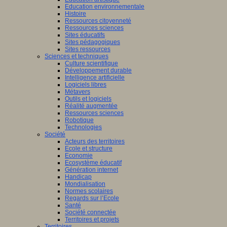
Education environnementale
Histoire
Ressources citoyenneté
Ressources sciences
Sites éducatifs
Sites pédagogiques
Sites ressources
Sciences et techniques
Culture scientifique
Développement durable
Intelligence artificielle
Logiciels libres
Métavers
Outils et logiciels
Réalité augmentée
Ressources sciences
Robotique
Technologies
Société
Acteurs des territoires
Ecole et structure
Economie
Ecosystème éducatif
Génération internet
Handicap
Mondialisation
Normes scolaires
Regards sur l’Ecole
Santé
Société connectée
Territoires et projets
Territoires