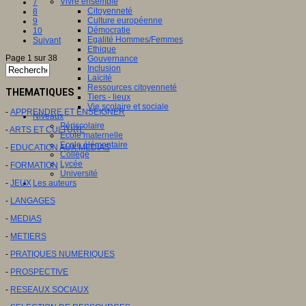
Vivre ensemble
7
Citoyenneté
8
Culture européenne
9
Démocratie
10
Egalité Hommes/Femmes
Suivant
Ethique
Page 1 sur 38
Gouvernance
Inclusion
Laïcité
Ressources citoyenneté
THEMATIQUES
Tiers - lieux
Vie scolaire et sociale
-
APPRENDRE ET ENSEIGNER
Niveaux
Périscolaire
-
ARTS ET CULTURE
Ecole maternelle
Ecole élémentaire
-
EDUCATION AUX MEDIAS
Collège
Lycée
-
FORMATION
Université
-
JEUX
Les auteurs
-
LANGAGES
-
MEDIAS
-
METIERS
-
PRATIQUES NUMERIQUES
-
PROSPECTIVE
-
RESEAUX SOCIAUX