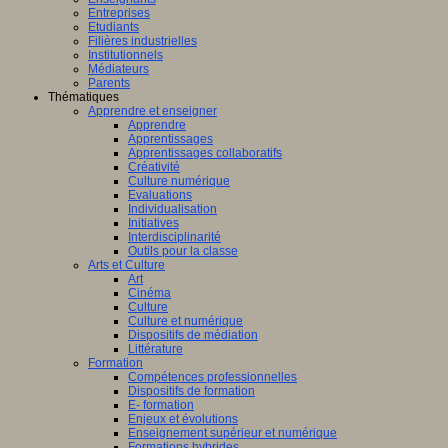
Entreprises
Etudiants
Filières industrielles
Institutionnels
Médiateurs
Parents
Thématiques
Apprendre et enseigner
Apprendre
Apprentissages
Apprentissages collaboratifs
Créativité
Culture numérique
Evaluations
Individualisation
Initiatives
Interdisciplinarité
Outils pour la classe
Arts et Culture
Art
Cinéma
Culture
Culture et numérique
Dispositifs de médiation
Littérature
Formation
Compétences professionnelles
Dispositifs de formation
E- formation
Enjeux et évolutions
Enseignement supérieur et numérique
Formations hybrides