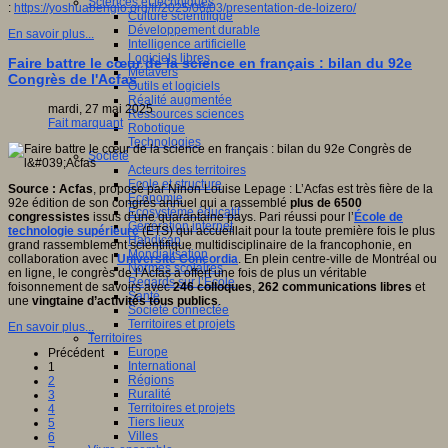
Sciences et techniques
:
https://yoshuabengio.org/fr/2025/06/03/presentation-de-loizero/
Culture scientifique
Développement durable
En savoir plus...
Intelligence artificielle
Logiciels libres
Faire battre le cœur de la science en français : bilan du 92e
Métavers
Congrès de l'Acfas
Outils et logiciels
Réalité augmentée
mardi, 27 mai 2025
Ressources sciences
Fait marquant
Robotique
Technologies
Société
Acteurs des territoires
Ecole et structure
Source : Acfas
, proposé par Ninon Louise Lepage : L’Acfas est très fière de la
Economie
92e édition de son congrès annuel qui a rassemblé
plus de 6500
Ecosystème éducatif
congressistes
issus d’une quarantaine pays. Pari réussi pour l’
École de
Génération internet
technologie supérieure
(ÉTS) qui accueillait pour la toute première fois le plus
Handicap
grand rassemblement scientifique multidisciplinaire de la francophonie, en
Mondialisation
collaboration avec l’
Université Concordia
. En plein centre-ville de Montréal ou
Normes scolaires
en ligne, le congrès de l’Acfas a offert une fois de plus un véritable
Regards sur l’Ecole
foisonnement de savoirs avec
246 colloques
,
262 communications libres
et
Santé
une
vingtaine d’activités tous publics
.
Société connectée
Territoires et projets
En savoir plus...
Territoires
Europe
Précédent
International
1
Régions
2
Ruralité
3
Territoires et projets
4
Tiers lieux
5
Villes
6