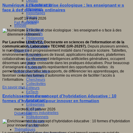
Débats
Faits marquants
Numérique à l’école et crise écologique : les enseignant·e·s
Interviews
face à des dilemmes ordinaires
Reportages
Brèves
jeudi, 19 mars 2026
Agenda
Fait marquant
Innover
Didactique
Dispositifs
Pédagogie
Recherche
Par Laureline LENEVEZ, Doctorante en sciences de l'information et de la
Technologies
communication, Laboratoire TECHNE (UR-20297).
Depuis plusieurs années,
Savoir(s)
le numérique s’est progressivement installé dans l’espace scolaire. Tablettes,
Analyses
environnements numériques de travail, applications éducatives, plateformes
Conférences
collaboratives ou récemment intelligences artificielles génératives, occupent
Outils
désormais une place croissante dans les pratiques éducatives. Pour beaucoup
Pratiques
d’enseignant·e·s, ces outils représentent des opportunités réelles : ils
Acteurs de l'éducation
permettent de diversifier les supports, de différencier les apprentissages, de
Animateurs
favoriser certaines formes d’autonomie ou encore de faciliter l’accès à
Chercheurs
l’information.
Collectivités
En savoir plus...
Editeurs
EdTech
Enrichissement du concept d’hybridation éducative : 10
Encadrement
Enseignants
formes d’hybridation pour innover en formation
Entreprises
Etudiants
mercredi, 07 janvier 2026
Filières industrielles
Didactique
Institutionnels
Médiateurs
Parents
Thématiques