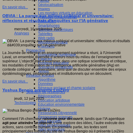
Fablab
Géolocalisation
En savoir plus...
Images
Les mondes virtuels en éducation
OBVIA : La parole aux milieux collégial et universitaire:
Pratiques collaboratives
réflexions et résultats d'enquêtes sur l’IA générative
Podcasting
Smartphones
mercredi, 10 septembre 2025
Tableaux numériques
Analyses
Tablettes
Web radio
Webdocumentaire
eTwinning
Prospective
La Journée de réflexion en enseignement supérieur a réuni, à l'Université
Ecosystème numérique
Laval, un ensemble diversifié d’acteurs issus du milieu de l’enseignement
Espaces
supérieur. L’objectif était d’examiner, dans une optique scientifique et critique,
Politique éducative
les modalités d’intégration de l’intelligence artificielle générative (IAg) en
Scénarios prospectifs
contexte collégial et universitaire, ainsi que de discuter ensemble des enjeux
Temps
épistémologiques, pédagogiques et institutionnels qui en découlent.
Réseaux sociaux
Algorithme
En savoir plus...
Données
Réseaux sociaux et champ scolaire
Yoshua Bengio présente LoiZéro
Sélection de ressources
Bibliographies
jeudi, 12 juin 2025
Education artistique
Technologies
Education environnementale
Histoire
Ressources citoyenneté
Ressources sciences
Comment l’IA-chercheur
raisonne pour découvrir
, tandis que l’IA agentique
Sites éducatifs
agit pour atteindre un objectif
. L’une explore des idées, l’autre exécute des
Sites pédagogiques
actions, sans contrôle humain. En première partie, les textes sont
Sites ressources
principalement des extraits du site de Yoshua Bengio où il présente LoiZéro