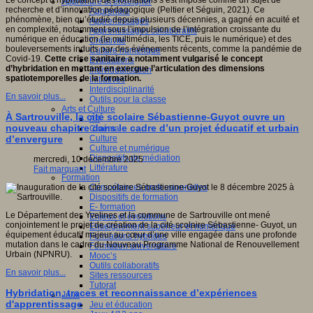
Le concept d’hybridation des formations s’est imposé comme un sujet de
Apprendre et enseigner
recherche et d’innovation pédagogique (Peltier et Séguin, 2021). Ce
Apprendre
phénomène, bien qu’étudié depuis plusieurs décennies, a gagné en acuité et
Apprentissages
en complexité, notamment sous l’impulsion de l’intégration croissante du
Apprentissages collaboratifs
numérique en éducation (le multimédia, les TICE, puis le numérique) et des
Créativité
bouleversements induits par des événements récents, comme la pandémie de
Culture numérique
Covid-19.
Cette crise sanitaire a notamment vulgarisé le concept
Evaluations
d’hybridation en mettant en exergue l’articulation des dimensions
Individualisation
spatiotemporelles de la formation.
Initiatives
Interdisciplinarité
En savoir plus...
Outils pour la classe
Arts et Culture
À Sartrouville, la cité scolaire Sébastienne-Guyot ouvre un
Art
nouveau chapitre dans le cadre d’un projet éducatif et urbain
Cinéma
Culture
d’envergure
Culture et numérique
Dispositifs de médiation
mercredi, 10 décembre 2025
Littérature
Fait marquant
Formation
Compétences professionnelles
Dispositifs de formation
E- formation
Le Département des Yvelines et la commune de Sartrouville ont mené
Enjeux et évolutions
conjointement le projet de création de la cité scolaire Sébastienne- Guyot, un
Enseignement supérieur et numérique
équipement éducatif majeur au cœur d’une ville engagée dans une profonde
Formations hybrides
mutation dans le cadre du Nouveau Programme National de Renouvellement
Formation universitaire
Urbain (NPNRU).
Mooc’s
Outils collaboratifs
En savoir plus...
Sites ressources
Tutorat
Hybridation, traces et reconnaissance d’expériences
Jeux
d'apprentissage
Jeu et éducation