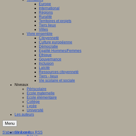
Europe
International
Régions
Ruralité
Territoires et projets
Tiers lieux
Villes
Vivre ensemble
Citoyenneté
Culture européenne
Démocratie
Egalité Hommes/Femmes
Ethique
Gouvernance
Inclusion
Laïcité
Ressources citoyenneté
Tiers - lieux
Vie scolaire et sociale
Niveaux
Périscolaire
Ecole maternelle
Ecole élémentaire
Collège
Lycée
Université
Les auteurs
Menu
S'abonner à ce flux RSS
S'informer