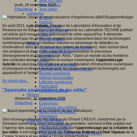
Jeux 4/12 ans
Jeux sérieux
jeudi, 20 novembre 2025
Jeux vidéo
Didactique
Langages
Ecriture
Humour
En août 2021,
Luis Galindo,
Directeur du Laboratoire d’Innovation et de
Langue orale
Ressources en Éducation Chercheur associé au Laboratoire TECHNÉ publiait
Langues vivantes
cet article qu'il nous semble intéressant de relire aujourd'hui. Il démontre
Lecture
notamment
que les limites ne résident pas uniquement dans les technologies
Programmation
numériques (obtenir un meilleur Internet ou davantage de tablettes ou
Médias
d'ordinateurs dans les écoles et les centres de formation), mais surtout dans
Compétences informationnelles
nos pratiques et dans notre capacité à contextualiser le processus
Culture des médias
d'enseignement et d'apprentissage
. Ainsi, "
Dans un monde où les frontières
Curation
des contextes formels, informels et sociaux s'estompent,
l'apprentissage
Droits
hybride
ne peut pas être limité par une configuration d'instructions numériques
Education aux médias
et physiques et devrait évoluer avec les ressources et les technologies qui
Information et nouveaux médias
apparaîtront à l'aveni
r "
Identité numérique
Internet responsable
En savoir plus...
Littératie numérique
Publication
"Apprendre par la création de jeu vidéo"
Réseaux sociaux
Métiers
dimanche, 21 septembre 2025
Entrepreneuriat
Didactique
Entreprises
Evolutions des métiers
Métiers du numérique
Orientation
Des nouveaux résultats des travaux du GTnum CREAJV, coordonné par la
Pratiques numériques
Direction numérique pour l’éducation du ministère, viennent d’être publiés sur
Cartes heuristiques
l’Agence des usages. Les travaux porte sur
l’apprentissage par la création de
Classes inversées
jeu vidéo
. Il est notamment porté par
Catherine Rolland
et
Chloé Vigneau
de la
Environnement Numérique de Travail
Chaire Science et jeu vidéo à l’Ecole Polytechnique.