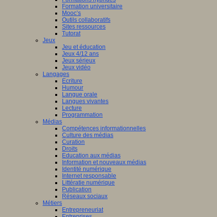
Formation universitaire
Mooc’s
Outils collaboratifs
Sites ressources
Tutorat
Jeux
Jeu et éducation
Jeux 4/12 ans
Jeux sérieux
Jeux vidéo
Langages
Ecriture
Humour
Langue orale
Langues vivantes
Lecture
Programmation
Médias
Compétences informationnelles
Culture des médias
Curation
Droits
Education aux médias
Information et nouveaux médias
Identité numérique
Internet responsable
Littératie numérique
Publication
Réseaux sociaux
Métiers
Entrepreneuriat
Entreprises