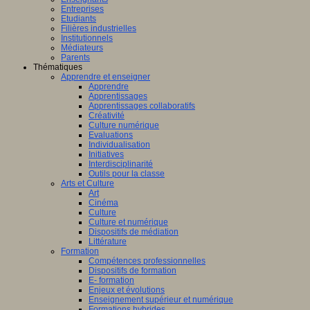
Entreprises
Etudiants
Filières industrielles
Institutionnels
Médiateurs
Parents
Thématiques
Apprendre et enseigner
Apprendre
Apprentissages
Apprentissages collaboratifs
Créativité
Culture numérique
Evaluations
Individualisation
Initiatives
Interdisciplinarité
Outils pour la classe
Arts et Culture
Art
Cinéma
Culture
Culture et numérique
Dispositifs de médiation
Littérature
Formation
Compétences professionnelles
Dispositifs de formation
E- formation
Enjeux et évolutions
Enseignement supérieur et numérique
Formations hybrides