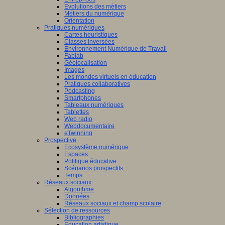
Evolutions des métiers
Métiers du numérique
Orientation
Pratiques numériques
Cartes heuristiques
Classes inversées
Environnement Numérique de Travail
Fablab
Géolocalisation
Images
Les mondes virtuels en éducation
Pratiques collaboratives
Podcasting
Smartphones
Tableaux numériques
Tablettes
Web radio
Webdocumentaire
eTwinning
Prospective
Ecosystème numérique
Espaces
Politique éducative
Scénarios prospectifs
Temps
Réseaux sociaux
Algorithme
Données
Réseaux sociaux et champ scolaire
Sélection de ressources
Bibliographies
Education artistique