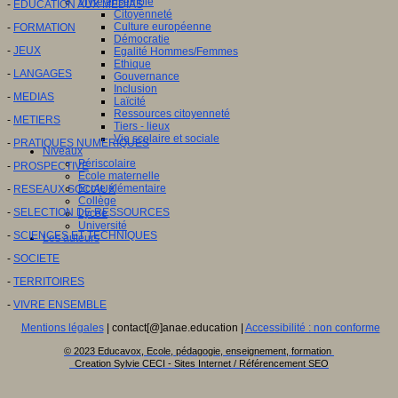
Vivre ensemble
-
EDUCATION AUX MEDIAS
Citoyenneté
Culture européenne
-
FORMATION
Démocratie
-
JEUX
Egalité Hommes/Femmes
Ethique
-
LANGAGES
Gouvernance
Inclusion
-
MEDIAS
Laïcité
Ressources citoyenneté
-
METIERS
Tiers - lieux
Vie scolaire et sociale
-
PRATIQUES NUMERIQUES
Niveaux
Périscolaire
-
PROSPECTIVE
Ecole maternelle
Ecole élémentaire
-
RESEAUX SOCIAUX
Collège
-
SELECTION DE RESSOURCES
Lycée
Université
-
SCIENCES ET TECHNIQUES
Les auteurs
-
SOCIETE
-
TERRITOIRES
-
VIVRE ENSEMBLE
Mentions légales
| contact[@]anae.education |
Accessibilité : non conforme
© 2023 Educavox, Ecole, pédagogie, enseignement, formation
Creation Sylvie CECI - Sites Internet / Référencement SEO