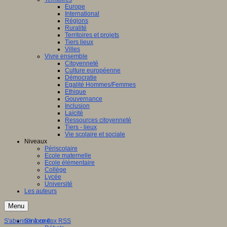
Europe
International
Régions
Ruralité
Territoires et projets
Tiers lieux
Villes
Vivre ensemble
Citoyenneté
Culture européenne
Démocratie
Egalité Hommes/Femmes
Ethique
Gouvernance
Inclusion
Laïcité
Ressources citoyenneté
Tiers - lieux
Vie scolaire et sociale
Niveaux
Périscolaire
Ecole maternelle
Ecole élémentaire
Collège
Lycée
Université
Les auteurs
Menu
S'abonner à ce flux RSS
S'informer