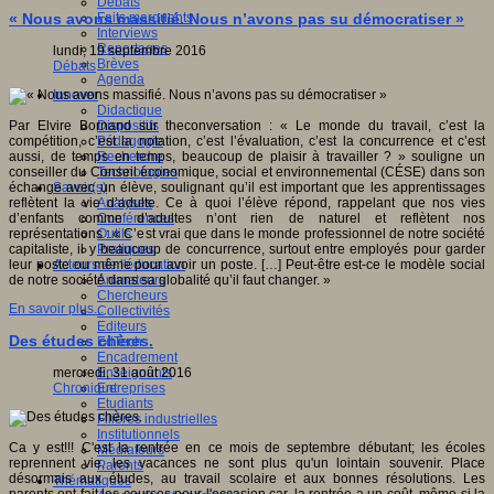
Débats
Faits marquants
« Nous avons massifié. Nous n’avons pas su démocratiser »
Interviews
Reportages
lundi, 19 septembre 2016
Brèves
Débats
Agenda
Innover
Didactique
Dispositifs
Par Elvire Bornand sur theconversation : « Le monde du travail, c’est la
Pédagogie
compétition, c’est la notation, c’est l’évaluation, c’est la concurrence et c’est
Recherche
aussi, de temps en temps, beaucoup de plaisir à travailler ? » souligne un
Technologies
conseiller du Conseil économique, social et environnemental (CÉSE) dans son
Savoir(s)
échange avec un élève, soulignant qu’il est important que les apprentissages
Analyses
reflètent la vie d’adulte. Ce à quoi l’élève répond, rappelant que nos vies
Conférences
d’enfants comme d’adultes n’ont rien de naturel et reflètent nos
Outils
représentations : « C’est vrai que dans le monde professionnel de notre société
Pratiques
capitaliste, il y beaucoup de concurrence, surtout entre employés pour garder
Acteurs de l'éducation
leur poste ou même pour avoir un poste. […] Peut-être est-ce le modèle social
Animateurs
de notre société dans sa globalité qu’il faut changer. »
Chercheurs
En savoir plus...
Collectivités
Editeurs
Des études chères.
EdTech
Encadrement
Enseignants
mercredi, 31 août 2016
Entreprises
Chronique
Etudiants
Filières industrielles
Institutionnels
Ca y est!!! C'est la rentrée en ce mois de septembre débutant; les écoles
Médiateurs
reprennent vie, les vacances ne sont plus qu'un lointain souvenir. Place
Parents
désormais aux études, au travail scolaire et aux bonnes résolutions. Les
Thématiques