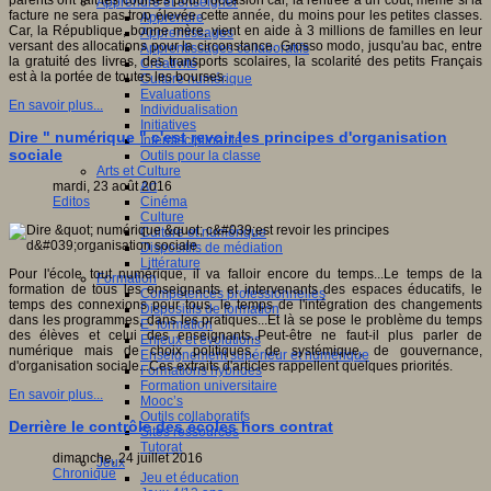
parents ont fait les courses pour l'occasion car, la rentrée a un coût, même si la
Apprendre et enseigner
facture ne sera pas trop élevée cette année, du moins pour les petites classes.
Apprendre
Car, la République, bonne mère, vient en aide à 3 millions de familles en leur
Apprentissages
versant des allocations pour la circonstance. Grosso modo, jusqu'au bac, entre
Apprentissages collaboratifs
la gratuité des livres, des transports scolaires, la scolarité des petits Français
Créativité
est à la portée de toutes les bourses.
Culture numérique
Evaluations
En savoir plus...
Individualisation
Initiatives
Dire " numérique " c'est revoir les principes d'organisation
Interdisciplinarité
sociale
Outils pour la classe
Arts et Culture
Art
mardi, 23 août 2016
Cinéma
Editos
Culture
Culture et numérique
Dispositifs de médiation
Littérature
Pour l'école tout numérique, il va falloir encore du temps...Le temps de la
Formation
formation de tous les enseignants et intervenants des espaces éducatifs, le
Compétences professionnelles
temps des connexions pour tous, le temps de l'intégration des changements
Dispositifs de formation
dans les programmes, dans les pratiques...Et là se pose le problème du temps
E- formation
des élèves et celui des enseignants..Peut-être ne faut-il plus parler de
Enjeux et évolutions
numérique mais de choix politiques, de systémique, de gouvernance,
Enseignement supérieur et numérique
d'organisation sociale...Ces extraits d'articles rappellent quelques priorités.
Formations hybrides
Formation universitaire
En savoir plus...
Mooc’s
Outils collaboratifs
Derrière le contrôle des écoles hors contrat
Sites ressources
Tutorat
dimanche, 24 juillet 2016
Jeux
Chronique
Jeu et éducation