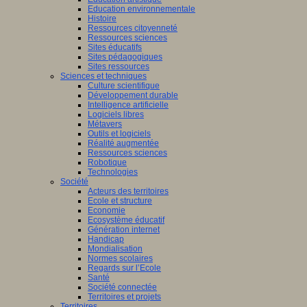
Education environnementale
Histoire
Ressources citoyenneté
Ressources sciences
Sites éducatifs
Sites pédagogiques
Sites ressources
Sciences et techniques
Culture scientifique
Développement durable
Intelligence artificielle
Logiciels libres
Métavers
Outils et logiciels
Réalité augmentée
Ressources sciences
Robotique
Technologies
Société
Acteurs des territoires
Ecole et structure
Economie
Ecosystème éducatif
Génération internet
Handicap
Mondialisation
Normes scolaires
Regards sur l’Ecole
Santé
Société connectée
Territoires et projets
Territoires