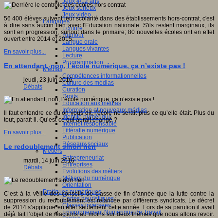
Jeux 4/12 ans
Jeux sérieux
Jeux vidéo
56 400 élèves suivent leur scolarité dans des établissements hors-contrat, c'est
Langages
à dire sans aucun lien avec l'Education nationale. S'ils restent marginaux, ils
Ecriture
sont en progression, surtout dans le primaire; 80 nouvelles écoles ont en effet
Humour
ouvert entre 2014 et 2015.
Langue orale
Langues vivantes
En savoir plus...
Lecture
Programmation
En attendant, non, l’école numérique, ça n’existe pas !
Médias
Compétences informationnelles
jeudi, 23 juin 2016
Culture des médias
Débats
Curation
Droits
Education aux médias
Information et nouveaux médias
Il faut entendre ce qu’on vous dit, l’école ne serait plus ce qu’elle était. Plus du
Identité numérique
tout, paraît-il. Qu’est-ce qui aurait changé ?
Internet responsable
Littératie numérique
En savoir plus...
Publication
Réseaux sociaux
Le redoublement sinon rien
Métiers
Entrepreneuriat
mardi, 14 juin 2016
Entreprises
Débats
Evolutions des métiers
Métiers du numérique
Orientation
Pratiques numériques
C’est à la veille des conseils de classe de fin d’année que la lutte contre la
Cartes heuristiques
suppression du redoublement est relancée par différents syndicats. Le décret
Classes inversées
de 2014 s’applique en effet seulement cette année. Lors de sa parution il avait
Environnement Numérique de Travail
déjà fait l’objet de réactions au moins sur deux thèmes que nous allons revoir.