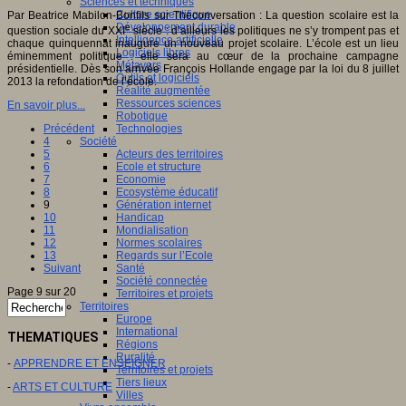
Sciences et techniques
Culture scientifique
Par Beatrice Mabilon-Bonfils sur Theconversation : La question scolaire est la
Développement durable
e
question sociale du XXI
siècle : d’ailleurs les politiques ne s’y trompent pas et
Intelligence artificielle
chaque quinquennat inaugure un nouveau projet scolaire. L’école est un lieu
Logiciels libres
éminemment politique : elle sera au cœur de la prochaine campagne
Métavers
présidentielle. Dès son arrivée François Hollande engage par la loi du 8 juillet
Outils et logiciels
2013 la refondation de l’école.
Réalité augmentée
Ressources sciences
En savoir plus...
Robotique
Précédent
Technologies
4
Société
5
Acteurs des territoires
6
Ecole et structure
7
Economie
8
Ecosystème éducatif
9
Génération internet
10
Handicap
11
Mondialisation
12
Normes scolaires
13
Regards sur l’Ecole
Suivant
Santé
Société connectée
Page 9 sur 20
Territoires et projets
Territoires
Europe
International
THEMATIQUES
Régions
Ruralité
-
APPRENDRE ET ENSEIGNER
Territoires et projets
Tiers lieux
-
ARTS ET CULTURE
Villes