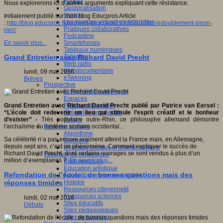
Fablab
Nous explorerons ici d’autres arguments expliquant cette résistance.
Géolocalisation
Images
Initialement publié sur mon blog Educpros Article
Les mondes virtuels en éducation
:
http://blog.educpros.fr/bernard-desclaux/2016/06/12/le-redoublement-sinon-
Pratiques collaboratives
rien/
Podcasting
Smartphones
En savoir plus...
Tableaux numériques
Tablettes
Grand Entretien avec Richard David Precht
Web radio
Webdocumentaire
lundi, 09 mai 2016
eTwinning
Brèves
Prospective
Ecosystème numérique
Espaces
Politique éducative
Grand Entretien avec Richard David Precht publié par Patrice van Eersel :
Scénarios prospectifs
“L’école doit redevenir un lieu qui stimule l’esprit créatif et le bonheur
Temps
d’exister” -
Très populaire outre-Rhin, ce philosophe allemand démontre
Réseaux sociaux
l'archaïsme du système scolaire occidental...
Algorithme
Sa célébrité n’a pas encore vraiment atteint la France mais, en Allemagne,
Données
depuis sept ans, c’est un phénomène. Comment expliquer le succès de
Réseaux sociaux et champ scolaire
Richard David Precht, dont certains ouvrages se sont vendus à plus d’un
Sélection de ressources
million d’exemplaires ?
En savoir plus...
Bibliographies
Education artistique
Refondation de l’école : de bonnes questions mais des
Education environnementale
Histoire
réponses timides
Ressources citoyenneté
Ressources sciences
lundi, 02 mai 2016
Sites éducatifs
Débats
Sites pédagogiques
Sites ressources