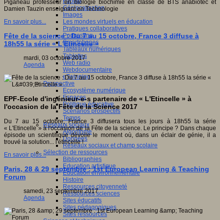
Fablab
Piganeau professeur en biologie biochimie en classe de BTS anabiotec et
Géolocalisation
Damien Tauzin enseignant en Technologie
Images
Les mondes virtuels en éducation
En savoir plus...
Pratiques collaboratives
Podcasting
Fête de la science : Du 7 au 15 octobre, France 3 diffuse à
Smartphones
18h55 la série « L'Etincelle »
Tableaux numériques
Tablettes
mardi, 03 octobre 2017
Web radio
Agenda
Webdocumentaire
eTwinning
Prospective
Ecosystème numérique
Espaces
EPF-Ecole d'ingénieur-e-s partenaire de « L'Etincelle » à
Politique éducative
l'occasion de la Fête de la Science 2017
Scénarios prospectifs
Temps
Du 7 au 15 octobre, France 3 diffusera tous les jours à 18h55 la série
Réseaux sociaux
« L'Etincelle » à l'occasion de la Fête de la science. Le principe ? Dans chaque
Algorithme
épisode un scientifique dévoile le moment où, dans un éclair de génie, il a
Données
trouvé la solution... l'étincelle !
Réseaux sociaux et champ scolaire
Sélection de ressources
En savoir plus...
Bibliographies
Education artistique
Paris, 28 & 29 septembre : 1st European Learning & Teaching
Education environnementale
Forum
Histoire
Ressources citoyenneté
samedi, 23 septembre 2017
Ressources sciences
Agenda
Sites éducatifs
Sites pédagogiques
Sites ressources