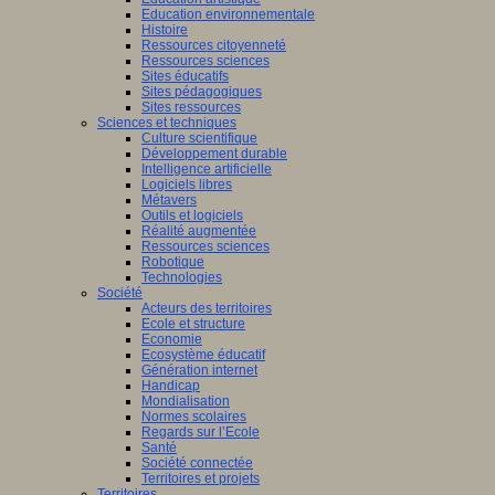
Education environnementale
Histoire
Ressources citoyenneté
Ressources sciences
Sites éducatifs
Sites pédagogiques
Sites ressources
Sciences et techniques
Culture scientifique
Développement durable
Intelligence artificielle
Logiciels libres
Métavers
Outils et logiciels
Réalité augmentée
Ressources sciences
Robotique
Technologies
Société
Acteurs des territoires
Ecole et structure
Economie
Ecosystème éducatif
Génération internet
Handicap
Mondialisation
Normes scolaires
Regards sur l’Ecole
Santé
Société connectée
Territoires et projets
Territoires