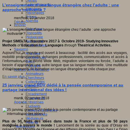
Débats
Faits marquants
L’enseignement d’une langue étrangère chez l’adulte : une
Interviews
approche motivante ?
Reportages
Brèves
mercredi, 10 janvier 2018
Agenda
Débats
Innover
Didactique
Dispositifs
Pédagogie
Recherche
Projet SIMELTA.
-
Novembre 2017 à Octobre 2019-
S
tudying
I
nnovative
Technologies
M
ethods
of
E
ducation
for
L
anguages
through
T
heatrical
A
ctivities.
Savoir(s)
Aujourd’hui, le monde est ouvert à beaucoup : facilité des accès aux voyages,
Analyses
mobilité professionnelle, échanges professionnels, communications et accès à
Conférences
l’information via le World Wide Web, migration volontaire ou forcée, l’adulte a
Outils
besoin d’apprendre une autre langue que sa langue maternelle. Une multitude
Pratiques
d’établissements de formation en langue étrangère se crée chaque jour.
Acteurs de l'éducation
Animateurs
En savoir plus...
Chercheurs
Collectivités
25 janvier: grand RDV dédié à la pensée contemporaine et au
Editeurs
partage international des idées !
EdTech
Encadrement
Enseignants
mardi, 02 janvier 2018
Entreprises
Agenda
Etudiants
Filières industrielles
Institutionnels
Médiateurs
Plus de 50 Nuits des idées dans toute la France et plus de 50 pays
Parents
mobilisés à travers le monde !
Lancement de la soirée au quai d’Orsay en
Thématiques
présence du Ministre de l’Europe et des Affaires étrangéres Jean-Yves Le Drian