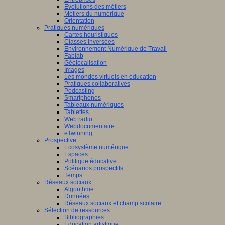
Evolutions des métiers
Métiers du numérique
Orientation
Pratiques numériques
Cartes heuristiques
Classes inversées
Environnement Numérique de Travail
Fablab
Géolocalisation
Images
Les mondes virtuels en éducation
Pratiques collaboratives
Podcasting
Smartphones
Tableaux numériques
Tablettes
Web radio
Webdocumentaire
eTwinning
Prospective
Ecosystème numérique
Espaces
Politique éducative
Scénarios prospectifs
Temps
Réseaux sociaux
Algorithme
Données
Réseaux sociaux et champ scolaire
Sélection de ressources
Bibliographies
Education artistique