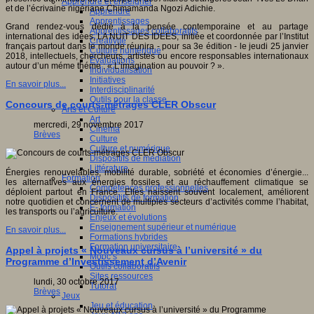
Apprendre et enseigner
et de l’écrivaine nigériane Chimamanda Ngozi Adichie.
Apprendre
Apprentissages
Grand rendez-vous dédié à la pensée contemporaine et au partage
Apprentissages collaboratifs
international des idées, LA NUIT DES IDEES, initiée et coordonnée par l’Institut
Créativité
français partout dans le monde réunira - pour sa 3e édition - le jeudi 25 janvier
Culture numérique
2018, intellectuels, chercheurs, artistes ou encore responsables internationaux
Evaluations
autour d’un méme théme : « L’imagination au pouvoir ? ».
Individualisation
Initiatives
En savoir plus...
Interdisciplinarité
Outils pour la classe
Concours de courts-métrages CLER Obscur
Arts et Culture
Art
mercredi, 29 novembre 2017
Cinéma
Brèves
Culture
Culture et numérique
Dispositifs de médiation
Littérature
Énergies renouvelables, mobilité durable, sobriété et économies d’énergie...
Formation
les alternatives aux énergies fossiles et au réchauffement climatique se
Compétences professionnelles
déploient partout en France. Elles naissent souvent localement, améliorent
Dispositifs de formation
notre quotidien et concernent de multiples secteurs d’activités comme l’habitat,
E- formation
les transports ou l’agriculture.
Enjeux et évolutions
Enseignement supérieur et numérique
En savoir plus...
Formations hybrides
Formation universitaire
Appel à projets « Nouveaux cursus à l’université » du
Mooc’s
Programme d’Investissement d’Avenir
Outils collaboratifs
Sites ressources
lundi, 30 octobre 2017
Tutorat
Brèves
Jeux
Jeu et éducation