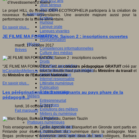
Jeux 4/12 ans
Jeux sérieux
Jeux vidéo
Le projet HILL du réseau IDEFI-ECOTROPHELIA participera à la création de
Langages
nouveaux cursus universitaires. Une avancée majeure aussi pour la
Ecriture
performance de la filière alimentaire.
Humour
Langue orale
En savoir plus...
Langues vivantes
Lecture
JE FILME MA FORMATION, Saison 2 : inscriptions ouvertes
Programmation
Médias
mardi, 17 octobre 2017
Compétences informationnelles
Brèves
Culture des médias
Curation
Droits
Education aux médias
"JE FILME MA FORMATION" est un
concours pédagogique GRATUIT
créé par
Information et nouveaux médias
leCanaldesMetiers.tv
sous le double haut patronage du
Ministère du travail
et
Identité numérique
du
Ministère de l'Education Nationale
Internet responsable
Littératie numérique
En savoir plus...
Publication
Réseaux sociaux
Les pérégrinations de 3 enseignants au pays phare de la
Métiers
pédagogie…
Entrepreneuriat
Entreprises
lundi, 16 octobre 2017
Evolutions des métiers
Fait marquant
Métiers du numérique
Orientation
Pratiques numériques
Cartes heuristiques
Trois enseignants du Lycée agricole de Blanquefort en Gironde sont partis en
Classes inversées
Finlande pour étudier l’utilisation du numérique dans la pédagogie. Marc
Environnement Numérique de Travail
Bogas professeur d’économie ainsi que deux de ses collègues, Barbara