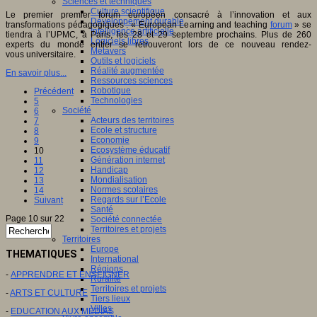
Sciences et techniques
Culture scientifique
Le premier premier forum européen consacré à l’innovation et aux
Développement durable
transformations pédagogiques : « European Learning and teaching
forum
» se
Intelligence artificielle
tiendra à l’UPMC, à Paris, les 28 et 29 septembre prochains. Plus de 260
Logiciels libres
experts du monde entier se retrouveront lors de ce nouveau rendez-
Métavers
vous universitaire.
Outils et logiciels
Réalité augmentée
En savoir plus...
Ressources sciences
Robotique
Précédent
Technologies
5
Société
6
Acteurs des territoires
7
Ecole et structure
8
Economie
9
Ecosystème éducatif
10
Génération internet
11
Handicap
12
Mondialisation
13
Normes scolaires
14
Regards sur l’Ecole
Suivant
Santé
Page 10 sur 22
Société connectée
Territoires et projets
Territoires
Europe
THEMATIQUES
International
Régions
-
APPRENDRE ET ENSEIGNER
Ruralité
Territoires et projets
-
ARTS ET CULTURE
Tiers lieux
Villes
-
EDUCATION AUX MEDIAS