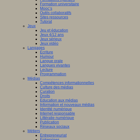
Formation universitaire
Mooc’s
Outils collaboratifs
Sites ressources
Tutorat
Jeux
Jeu et éducation
Jeux 4/12 ans
Jeux sérieux
Jeux vidéo
Langages
Ecriture
Humour
Langue orale
Langues vivantes
Lecture
Programmation
Médias
Compétences informationnelles
Culture des médias
Curation
Droits
Education aux médias
Information et nouveaux médias
Identité numérique
Internet responsable
Littératie numérique
Publication
Réseaux sociaux
Métiers
Entrepreneuriat
Entreprises