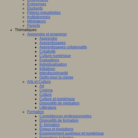
Entreprises
Etudiants
Filières industrielles
Institutionnels
Médiateurs
Parents
Thématiques
Apprendre et enseigner
Apprendre
Apprentissages
Apprentissages collaboratifs
Créativité
Culture numérique
Evaluations
Individualisation
Initiatives
Interdisciplinarité
Outils pour la classe
Arts et Culture
Art
Cinéma
Culture
Culture et numérique
Dispositifs de médiation
Littérature
Formation
Compétences professionnelles
Dispositifs de formation
E- formation
Enjeux et évolutions
Enseignement supérieur et numérique
Formations hybrides