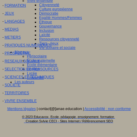
Vivre ensemble
Citoyenneté
-
FORMATION
Culture européenne
-
JEUX
Démocratie
Egalité Hommes/Femmes
-
LANGAGES
Ethique
Gouvernance
-
MEDIAS
Inclusion
Laïcité
-
METIERS
Ressources citoyenneté
Tiers - lieux
-
PRATIQUES NUMERIQUES
Vie scolaire et sociale
Niveaux
-
PROSPECTIVE
Périscolaire
Ecole maternelle
-
RESEAUX SOCIAUX
Ecole élémentaire
-
SELECTION DE RESSOURCES
Collège
Lycée
-
SCIENCES ET TECHNIQUES
Université
Les auteurs
-
SOCIETE
-
TERRITOIRES
-
VIVRE ENSEMBLE
Mentions légales
| contact[@]anae.education |
Accessibilité : non conforme
© 2023 Educavox, Ecole, pédagogie, enseignement, formation
Creation Sylvie CECI - Sites Internet / Référencement SEO