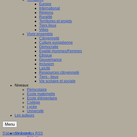
Europe
International
Régions
Ruralité
Territoires et projets
Tiers lieux
Villes
Vivre ensemble
Citoyenneté
Culture européenne
Démocratie
Egalité Hommes/Femmes
Ethique
Gouvernance
Inclusion
Laïcité
Ressources citoyenneté
Tiers - lieux
Vie scolaire et sociale
Niveaux
Périscolaire
Ecole maternelle
Ecole élémentaire
Collège
Lycée
Université
Les auteurs
Menu
S'abonner à ce flux RSS
S'informer