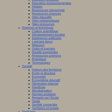
Education environnementale
Histoire
Ressources citoyenneté
Ressources sciences
Sites éducatifs
Sites pédagogiques
Sites ressources
Sciences et techniques
Culture scientifique
Développement durable
Intelligence artificielle
Logiciels libres
Métavers
Outils et logiciels
Réalité augmentée
Ressources sciences
Robotique
Technologies
Société
Acteurs des territoires
Ecole et structure
Economie
Ecosystème éducatif
Génération internet
Handicap
Mondialisation
Normes scolaires
Regards sur l’Ecole
Santé
Société connectée
Territoires et projets
Territoires