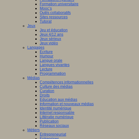
Formation universitaire
Mooc’s
Outils collaboratifs
Sites ressources
Tutorat
Jeux
Jeu et éducation
Jeux 4/12 ans
Jeux sérieux
Jeux vidéo
Langages
Ecriture
Humour
Langue orale
Langues vivantes
Lecture
Programmation
Médias
Compétences informationnelles
Culture des médias
Curation
Droits
Education aux médias
Information et nouveaux médias
Identité numérique
Internet responsable
Littératie numérique
Publication
Réseaux sociaux
Métiers
Entrepreneuriat
Entreprises