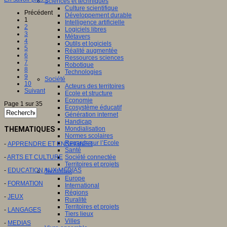
Sciences et techniques
Culture scientifique
Précédent
Développement durable
1
Intelligence artificielle
2
Logiciels libres
3
Métavers
4
Outils et logiciels
5
Réalité augmentée
6
Ressources sciences
7
Robotique
8
Technologies
9
Société
10
Acteurs des territoires
Suivant
Ecole et structure
Economie
Page 1 sur 35
Ecosystème éducatif
Génération internet
Handicap
THEMATIQUES
Mondialisation
Normes scolaires
Regards sur l’Ecole
-
APPRENDRE ET ENSEIGNER
Santé
-
ARTS ET CULTURE
Société connectée
Territoires et projets
-
EDUCATION AUX MEDIAS
Territoires
Europe
-
FORMATION
International
Régions
-
JEUX
Ruralité
Territoires et projets
-
LANGAGES
Tiers lieux
Villes
-
MEDIAS