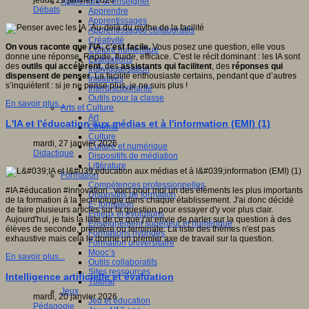
jeudi, 29 janvier 2026
Apprendre et enseigner
Débats
Apprendre
Apprentissages
Apprentissages collaboratifs
Créativité
On vous raconte que l'IA, c'est facile.
Vous posez une question, elle vous
Culture numérique
donne une réponse. Rapide, fluide, efficace. C'est le récit dominant : les IA sont
Evaluations
des
outils qui accélèrent
, des
assistants qui facilitent
, des
réponses qui
Individualisation
dispensent de penser
. La facilité enthousiaste certains, pendant que d’autres
Initiatives
s’inquiètent : si je ne pense plus, je ne suis plus !
Interdisciplinarité
Outils pour la classe
En savoir plus...
Arts et Culture
Art
L'IA et l'éducation aux médias et à l'information (EMI) (1)
Cinéma
Culture
mardi, 27 janvier 2026
Culture et numérique
Didactique
Dispositifs de médiation
Littérature
Formation
Compétences professionnelles
#IA #éducation #innovation : voici pour moi un des éléments les plus importants
Dispositifs de formation
de la formation à la technologie dans chaque établissement. J'ai donc décidé
E- formation
de faire plusieurs articles sur la question pour essayer d'y voir plus clair.
Enjeux et évolutions
Aujourd'hui, je fais la liste de ce que j'ai envie de parler sur la question à des
Enseignement supérieur et numérique
élèves de seconde, première ou terminale. La liste des thèmes n'est pas
Formations hybrides
exhaustive mais cela le donne un premier axe de travail sur la question.
Formation universitaire
Mooc’s
En savoir plus...
Outils collaboratifs
Sites ressources
Intelligence artificielle et évaluation
Tutorat
Jeux
mardi, 20 janvier 2026
Jeu et éducation
Pédagogie