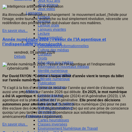
Jeux 4/12 ans
Jeux sérieux
Jeux vidéo
Langages
#ia #innovation #évaluation #changement : le mouvement actuel, j'hésite pour
Ecriture
l'image, entre tsunami, avalanche ou tout simplement révolution, nécessite une
Humour
redéfinition des priorités qu'on doit évaluer dans nos matières.
Langue orale
Langues vivantes
En savoir plus...
Lecture
Programmation
Année numérique 2026 : l’essor de l’IA agentique et
Médias
l’indispensable cybersécurité
Compétences informationnelles
Culture des médias
vendredi, 09 janvier 2026
Curation
Débats
Droits
Education aux médias
Information et nouveaux médias
Identité numérique
Internet responsable
Par David FAYON : Comme chaque début d’année vient le temps du billet
Littératie numérique
sur l’année numérique.
Publication
Réseaux sociaux
"
Il s’agit à la fois d’une prise de recul sur l’année qui vient de s’écouler mais
Métiers
aussi une projection sur l’année 2026 qui débute.
En 2025, le mot numérique
Entrepreneuriat
a été IA agentique
. Il succède à IA frugale (2024) et IA générative (2023). L’IA
Entreprises
agentique est la phase active de l’IA générative.
Elle prend des décisions
Evolutions des métiers
autonomes pour atteindre un but
. Suivent détox numérique (2e) pour ne pas
Métiers du numérique
être esclave des écrans et dégafamisation (3e) qui est une prise de conscience
Orientation
quoiqu’un peu tardive de notre dépendance aux solutions numériques
Pratiques numériques
américaines (et chinoises également).
Cartes heuristiques
Classes inversées
En savoir plus...
Environnement Numérique de Travail