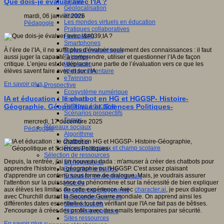
Fablab
Que dois-je évaluer avec l'IA ?
Géolocalisation
Images
mardi, 06 janvier 2026
Les mondes virtuels en éducation
Pédagogie
Pratiques collaboratives
Podcasting
Smartphones
Tableaux numériques
À l’ère de l’IA, il ne suffit plus d’évaluer seulement des connaissances : il faut
Tablettes
aussi juger la capacité à comprendre, utiliser et questionner l’IA de façon
Web radio
critique. L’enjeu est de déplacer une partie de l’évaluation vers ce que les
Webdocumentaire
élèves savent faire
avec
et
sur
l’IA.
eTwinning
En savoir plus...
Prospective
Ecosystème numérique
IA et éducation : le chatbot en HG et HGGSP- Histoire-
Espaces
Politique éducative
Géographie, Géopolitique et Sciences Politiques-
Scénarios prospectifs
Temps
mercredi, 17 décembre 2025
Réseaux sociaux
Pédagogie
Algorithme
Données
Réseaux sociaux et champ scolaire
Sélection de ressources
Depuis, la rentrée, j'ai un nouveau dada : m'amuser à créer des chatbots pour
Bibliographies
apprendre l'histoire, la géographie ou l'HGGSP. C'est assez plaisant
Education artistique
d'apprendre un contenu sous forme de dialogue. Mais, je voudrais assurer
Education environnementale
l'attention sur la puissance du phénomène et sur la nécessité de bien expliquer
Histoire
aux élèves les limites de cette expérience. Avec
character.ai
, je peux dialoguer
Ressources citoyenneté
avec Churchill durant la Seconde Guerre mondiale. On apprend ainsi les
Ressources sciences
différentes dates essentielles tout en vérifiant que l'IA ne fait pas de bêtises.
Sites éducatifs
J'encourage à créer des profils avec des emails temporaires par sécurité.
Sites pédagogiques
Sites ressources
En savoir plus...