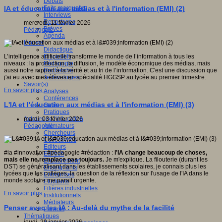
Débats
Faits marquants
IA et éducation aux médias et à l'information (EMI) (2)
Interviews
Reportages
mercredi, 11 février 2026
Brèves
Pédagogie
Agenda
Innover
Didactique
Dispositifs
L’intelligence artificielle transforme le monde de l’information à tous les
Pédagogie
niveaux : la production, la diffusion, le modèle économique des médias, mais
Recherche
aussi notre rapport à la vérité et au tri de l’information. C'est une discussion que
Technologies
j'ai eu avec mes élèves en spécialité HGGSP au lycée au premier trimestre.
Savoir(s)
En savoir plus...
Analyses
Conférences
L'IA et l'éducation aux médias et à l'information (EMI) (3)
Outils
Pratiques
Acteurs de l'éducation
mardi, 03 février 2026
Animateurs
Pédagogie
Chercheurs
Collectivités
Editeurs
#ia #innovation #pédagogie #rédaction :
l'IA change beaucoup de choses,
EdTech
mais elle ne remplace pas toujours.
Je m'explique. La filouterie (durant les
Encadrement
DST) se généralisant dans les établissements scolaires, je connais plus les
Enseignants
lycées que les collèges, la question de la réflexion sur l'usage de l'IA dans le
Entreprises
monde scolaire me parait urgente.
Etudiants
Filières industrielles
En savoir plus...
Institutionnels
Médiateurs
Penser avec les IA : Au-delà du mythe de la facilité
Parents
Thématiques