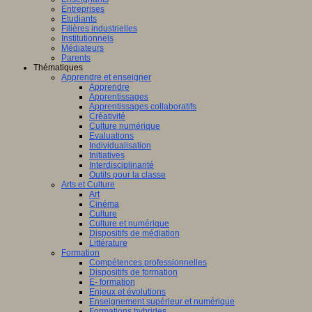
Entreprises
Etudiants
Filières industrielles
Institutionnels
Médiateurs
Parents
Thématiques
Apprendre et enseigner
Apprendre
Apprentissages
Apprentissages collaboratifs
Créativité
Culture numérique
Evaluations
Individualisation
Initiatives
Interdisciplinarité
Outils pour la classe
Arts et Culture
Art
Cinéma
Culture
Culture et numérique
Dispositifs de médiation
Littérature
Formation
Compétences professionnelles
Dispositifs de formation
E- formation
Enjeux et évolutions
Enseignement supérieur et numérique
Formations hybrides