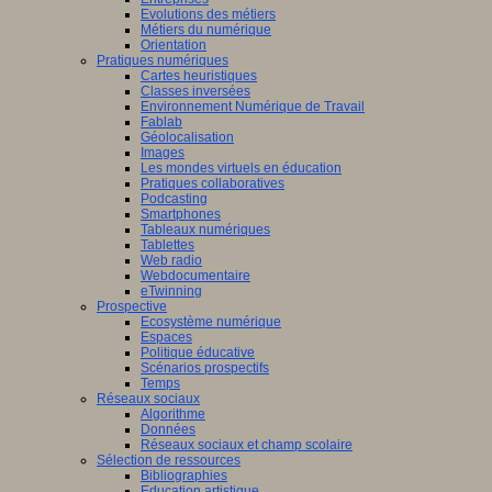
Evolutions des métiers
Métiers du numérique
Orientation
Pratiques numériques
Cartes heuristiques
Classes inversées
Environnement Numérique de Travail
Fablab
Géolocalisation
Images
Les mondes virtuels en éducation
Pratiques collaboratives
Podcasting
Smartphones
Tableaux numériques
Tablettes
Web radio
Webdocumentaire
eTwinning
Prospective
Ecosystème numérique
Espaces
Politique éducative
Scénarios prospectifs
Temps
Réseaux sociaux
Algorithme
Données
Réseaux sociaux et champ scolaire
Sélection de ressources
Bibliographies
Education artistique