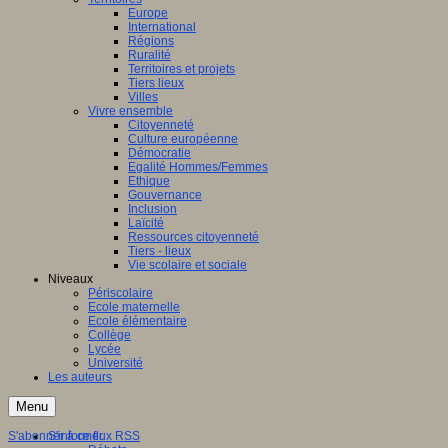
Europe
International
Régions
Ruralité
Territoires et projets
Tiers lieux
Villes
Vivre ensemble
Citoyenneté
Culture européenne
Démocratie
Egalité Hommes/Femmes
Ethique
Gouvernance
Inclusion
Laïcité
Ressources citoyenneté
Tiers - lieux
Vie scolaire et sociale
Niveaux
Périscolaire
Ecole maternelle
Ecole élémentaire
Collège
Lycée
Université
Les auteurs
Menu
S'abonner à ce flux RSS
S'informer