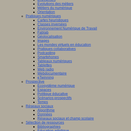
Evolutions des métiers
Métiers du numérique
Orientation
Pratiques numériques
Cartes heuristiques
Classes inversées
Environnement Numérique de Travail
Fablab
Géolocalisation
Images
Les mondes virtuels en éducation
Pratiques collaboratives
Podcasting
Smartphones
Tableaux numériques
Tablettes
Web radio
Webdocumentaire
eTwinning
Prospective
Ecosystème numérique
Espaces
Politique éducative
Scénarios prospectifs
Temps
Réseaux sociaux
Algorithme
Données
Réseaux sociaux et champ scolaire
Sélection de ressources
Bibliographies
Education artistique