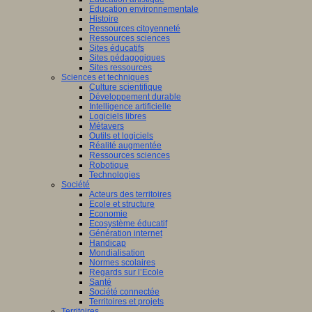
Education environnementale
Histoire
Ressources citoyenneté
Ressources sciences
Sites éducatifs
Sites pédagogiques
Sites ressources
Sciences et techniques
Culture scientifique
Développement durable
Intelligence artificielle
Logiciels libres
Métavers
Outils et logiciels
Réalité augmentée
Ressources sciences
Robotique
Technologies
Société
Acteurs des territoires
Ecole et structure
Economie
Ecosystème éducatif
Génération internet
Handicap
Mondialisation
Normes scolaires
Regards sur l’Ecole
Santé
Société connectée
Territoires et projets
Territoires