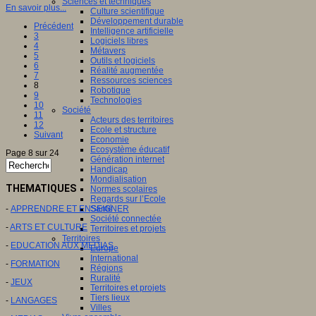
Sciences et techniques
En savoir plus...
Culture scientifique
Développement durable
Précédent
Intelligence artificielle
3
Logiciels libres
4
Métavers
5
Outils et logiciels
6
Réalité augmentée
7
Ressources sciences
8
Robotique
9
Technologies
10
Société
11
Acteurs des territoires
12
Ecole et structure
Suivant
Economie
Ecosystème éducatif
Page 8 sur 24
Génération internet
Handicap
Mondialisation
THEMATIQUES
Normes scolaires
Regards sur l’Ecole
-
APPRENDRE ET ENSEIGNER
Santé
Société connectée
-
ARTS ET CULTURE
Territoires et projets
Territoires
-
EDUCATION AUX MEDIAS
Europe
International
-
FORMATION
Régions
Ruralité
-
JEUX
Territoires et projets
Tiers lieux
-
LANGAGES
Villes