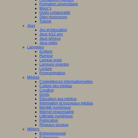
Formation universitaire
Mooc’s
Outils collaboratifs
Sites ressources
Tutorat
Jeux
Jeu et éducation
Jeux 4/12 ans
Jeux sérieux
Jeux vidéo
Langages
Ecriture
Humour
Langue orale
Langues vivantes
Lecture
Programmation
Médias
Compétences informationnelles
Culture des médias
Curation
Droits
Education aux médias
Information et nouveaux médias
Identité numérique
Internet responsable
Littératie numérique
Publication
Réseaux sociaux
Métiers
Entrepreneuriat
Entreprises