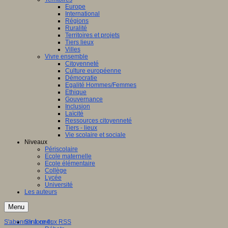
Europe
International
Régions
Ruralité
Territoires et projets
Tiers lieux
Villes
Vivre ensemble
Citoyenneté
Culture européenne
Démocratie
Egalité Hommes/Femmes
Ethique
Gouvernance
Inclusion
Laïcité
Ressources citoyenneté
Tiers - lieux
Vie scolaire et sociale
Niveaux
Périscolaire
Ecole maternelle
Ecole élémentaire
Collège
Lycée
Université
Les auteurs
Menu
S'abonner à ce flux RSS
S'informer