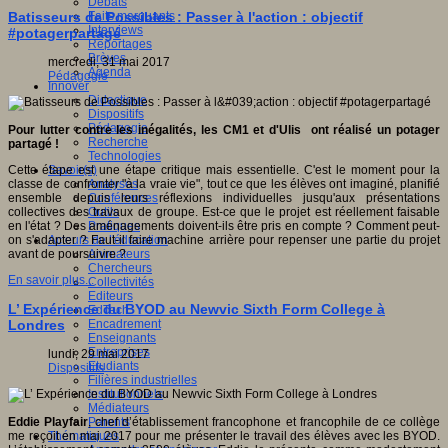
Débats
Faits marquants
Batisseurs de Possibles : Passer à l'action : objectif
Interviews
#potagerpartagé
Reportages
Brèves
mercredi, 31 mai 2017
Agenda
Pédagogie
Innover
Didactique
Dispositifs
Pédagogie
Pour lutter contre les inégalités, les CM1 et d'Ulis ont réalisé un potager
Recherche
partagé !
Technologies
Savoir(s)
Cette étape est une étape critique mais essentielle. C'est le moment pour la
Analyses
classe de confronter "à la vraie vie", tout ce que les élèves ont imaginé, planifié
Conférences
ensemble depuis leurs réflexions individuelles jusqu'aux présentations
Outils
collectives des travaux de groupe. Est-ce que le projet est réellement faisable
Pratiques
en l'état ? Des aménagements doivent-ils être pris en compte ? Comment peut-
Acteurs de l'éducation
on s'adapter ? Faut-il faire machine arrière pour repenser une partie du projet
Animateurs
avant de poursuivre ?
Chercheurs
En savoir plus...
Collectivités
Editeurs
L’ Expérience du BYOD au Newvic Sixth Form College à
EdTech
Encadrement
Londres
Enseignants
Entreprises
lundi, 29 mai 2017
Etudiants
Dispositifs
Filières industrielles
Institutionnels
Médiateurs
Parents
Eddie Playfair
, chef d’établissement francophone et francophile de ce collège
Thématiques
me reçoit en mai 2017 pour me présenter le travail des élèves avec les BYOD.