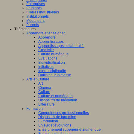
Entreprises
Etudiants
Filières industrielles
Institutionnels
Médiateurs
Parents
Thématiques
Apprendre et enseigner
Apprendre
Apprentissages
Apprentissages collaboratifs
Créativité
Culture numérique
Evaluations
Individualisation
Initiatives
Interdisciplinarité
Outils pour la classe
Arts et Culture
Art
Cinéma
Culture
Culture et numérique
Dispositifs de médiation
Littérature
Formation
Compétences professionnelles
Dispositifs de formation
E- formation
Enjeux et évolutions
Enseignement supérieur et numérique
Formations hybrides