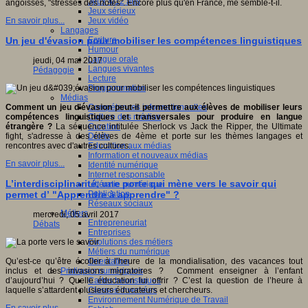
Jeux 4/12 ans
angoissés, "stressés des notes". Encore plus qu'en France, me semble-t-il.
Jeux sérieux
Jeux vidéo
En savoir plus...
Langages
Ecriture
Un jeu d'évasion pour mobiliser les compétences linguistiques
Humour
Langue orale
jeudi, 04 mai 2017
Langues vivantes
Pédagogie
Lecture
Programmation
Médias
Compétences informationnelles
Comment un jeu d'évasion peut-il permettre aux élèves de mobiliser leurs
Culture des médias
compétences linguistiques et transversales pour produire en langue
Curation
étrangère ?
La séquence intitulée Sherlock vs Jack the Ripper, the Ultimate
Droits
fight, s'adresse à des élèves de 4ème et porte sur les thèmes langages et
Education aux médias
rencontres avec d'autres cultures.
Information et nouveaux médias
En savoir plus...
Identité numérique
Internet responsable
L’interdisciplinarité, une porte qui mène vers le savoir qui
Littératie numérique
Publication
permet d’ "Apprendre à apprendre" ?
Réseaux sociaux
Métiers
mercredi, 05 avril 2017
Entrepreneuriat
Débats
Entreprises
Evolutions des métiers
Métiers du numérique
Orientation
Qu’est-ce qu’être écolier à l’heure de la mondialisation, des vacances tout
Pratiques numériques
inclus et des invasions migratoires ? Comment enseigner à l’enfant
Cartes heuristiques
d’aujourd’hui ? Quelle éducation lui offrir ? C’est la question de l’heure à
Classes inversées
laquelle s’attardent plusieurs éducateurs et chercheurs.
Environnement Numérique de Travail