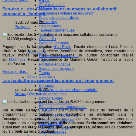
En savoir plus...
Fablab
Géolocalisation
Eco-école : des CM2 réalisent un magazine collaboratif
Images
Les mondes virtuels en éducation
consacré à l'écologie
Pratiques collaboratives
Podcasting
jeudi, 30 mars 2017
Smartphones
Pratiques
Tableaux numériques
Tablettes
Web radio
Webdocumentaire
Engagée sur la labellisation
Eco-Ecole
, l’école élémentaire Louis Pasteur,
eTwinning
située à Saint Nom La Bretèche (Académie de Versailles), rend compte des
Prospective
travaux menés par les classes dans un journal collaboratif réalisé
Ecosystème numérique
sur
Madmagz
. Retour d’expérience de Marianne Gorain, institutrice à l’école
Espaces
Louis Pasteur.
Politique éducative
Scénarios prospectifs
En savoir plus...
Temps
Réseaux sociaux
Les hackathons cassent les codes de l'enseignement
Algorithme
Données
samedi, 25 mars 2017
Réseaux sociaux et champ scolaire
Brèves
Sélection de ressources
Bibliographies
Education artistique
Education environnementale
Par
Aurélie Gerlach
sur letudiant.fr/EducPros : Issus de l'univers de la
Histoire
programmation informatique, les hackathons se multiplient dans le
Ressources citoyenneté
l'enseignement supérieur. Utilisés pour inciter les élèves à collaborer et à
Ressources sciences
partager leurs compétences,
ces défis collaboratifs chronométrés séduisent
Sites éducatifs
aussi bien les établissements que les entreprises,
désireuses de confronter
Sites pédagogiques
leurs projets au regard étudiant.
Sites ressources