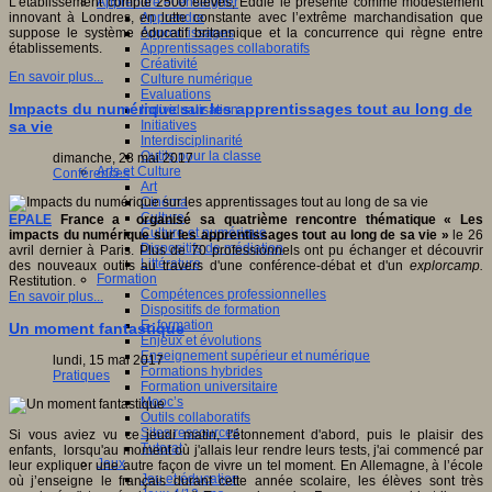
Apprendre et enseigner
L’établissement compte 2500 élèves, Eddie le présente comme modestement
Apprendre
innovant à Londres, en lutte constante avec l’extrême marchandisation que
Apprentissages
suppose le système éducatif britannique et la concurrence qui règne entre
Apprentissages collaboratifs
établissements.
Créativité
En savoir plus...
Culture numérique
Evaluations
Impacts du numérique sur les apprentissages tout au long de
Individualisation
Initiatives
sa vie
Interdisciplinarité
Outils pour la classe
dimanche, 28 mai 2017
Arts et Culture
Conférences
Art
Cinéma
Culture
EPALE
France a organisé sa quatrième rencontre thématique « Les
Culture et numérique
impacts du numérique sur les apprentissages tout au long de sa vie »
le 26
Dispositifs de médiation
avril dernier à Paris. Plus de 70 professionnels ont pu échanger et découvrir
Littérature
des nouveaux outils au travers d'une conférence-débat et d'un
explorcamp.
Formation
Restitution.
Compétences professionnelles
En savoir plus...
Dispositifs de formation
E- formation
Un moment fantastique
Enjeux et évolutions
Enseignement supérieur et numérique
lundi, 15 mai 2017
Formations hybrides
Pratiques
Formation universitaire
Mooc’s
Outils collaboratifs
Sites ressources
Si vous aviez vu ce jeudi matin, l'étonnement d'abord, puis le plaisir des
Tutorat
enfants, lorsqu'au moment où j'allais leur rendre leurs tests, j'ai commencé par
Jeux
leur expliquer une autre façon de vivre un tel moment. En Allemagne, à l’école
Jeu et éducation
où j’enseigne le français durant cette année scolaire, les élèves sont très