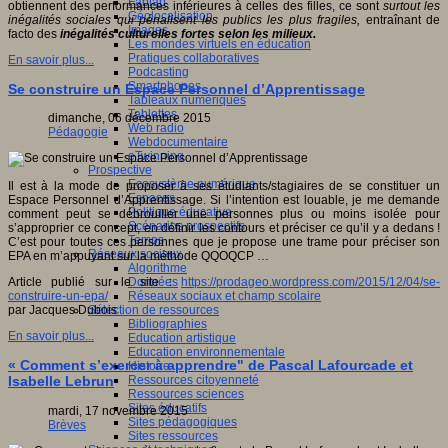
Fablab
obtiennent des performances inférieures à celles des filles, ce sont
surtout les
Géolocalisation
inégalités sociales qui pénalisent les publics les plus fragiles,
entraînant de
Images
facto des
inégalités culturelles fortes selon les milieux.
Les mondes virtuels en éducation
Pratiques collaboratives
En savoir plus...
Podcasting
Smartphones
Se construire un Espace Personnel d’Apprentissage
Tableaux numériques
Tablettes
dimanche, 06 décembre 2015
Web radio
Pédagogie
Webdocumentaire
eTwinning
Prospective
Ecosystème numérique
Il est à la mode de proposer à ses étudiants/stagiaires de se constituer un
Espaces
Espace Personnel d’Apprentissage. Si l’intention est louable, je me demande
Politique éducative
comment peut se débrouiller une personnes plus ou moins isolée pour
Scénarios prospectifs
s’approprier ce concept, en définir les contours et préciser ce qu’il y a dedans !
Temps
C’est pour toutes ces personnes que je propose une trame pour préciser son
Réseaux sociaux
EPA en m’appuyant sur la méthode QQOQCP …
Algorithme
Données
Article publié sur le site :
https://prodageo.wordpress.com/2015/12/04/se-
Réseaux sociaux et champ scolaire
construire-un-epa/
Sélection de ressources
par Jacques Dubois
Bibliographies
En savoir plus...
Education artistique
Education environnementale
« Comment s’exercer à apprendre" de Pascal Lafourcade et
Histoire
Ressources citoyenneté
Isabelle Lebrun
Ressources sciences
Sites éducatifs
mardi, 17 novembre 2015
Sites pédagogiques
Brèves
Sites ressources