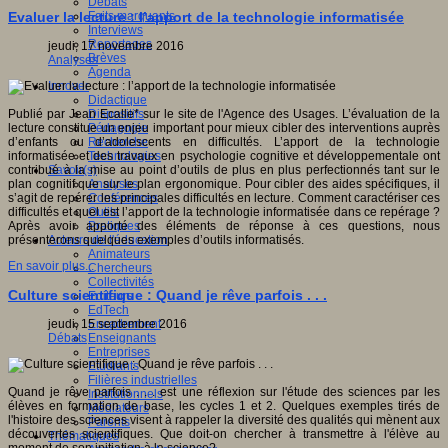
Débats
Faits marquants
Evaluer la lecture : l’apport de la technologie informatisée
Interviews
Reportages
jeudi, 17 novembre 2016
Brèves
Analyses
Agenda
Innover
Didactique
Dispositifs
Publié par Jean Ecalle* sur le site de l'Agence des Usages. L’évaluation de la
Pédagogie
lecture constitue un enjeu important pour mieux cibler des interventions auprès
Recherche
d’enfants ou d’adolescents en difficultés. L’apport de la technologie
Technologies
informatisée et des travaux en psychologie cognitive et développementale ont
Savoir(s)
contribué à la mise au point d’outils de plus en plus perfectionnés tant sur le
Analyses
plan cognitif que sur le plan ergonomique. Pour cibler des aides spécifiques, il
Conférences
s’agit de repérer les principales difficultés en lecture. Comment caractériser ces
Outils
difficultés et quel est l’apport de la technologie informatisée dans ce repérage ?
Pratiques
Après avoir apporté des éléments de réponse à ces questions, nous
Acteurs de l'éducation
présenterons quelques exemples d’outils informatisés.
Animateurs
En savoir plus...
Chercheurs
Collectivités
Culture scientifique : Quand je rêve parfois . . .
Editeurs
EdTech
Encadrement
jeudi, 15 septembre 2016
Enseignants
Débats
Entreprises
Etudiants
Filières industrielles
Quand je rêve parfois . . . est une réflexion sur l'étude des sciences par les
Institutionnels
élèves en formation de base, les cycles 1 et 2. Quelques exemples tirés de
Médiateurs
l'histoire des sciences visent à rappeler la diversité des qualités qui mènent aux
Parents
découvertes scientifiques. Que doit-on chercher à transmettre à l'élève au
Thématiques