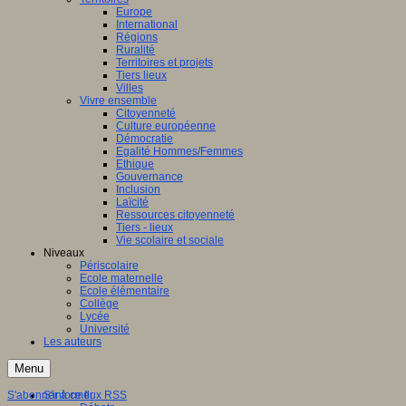
Europe
International
Régions
Ruralité
Territoires et projets
Tiers lieux
Villes
Vivre ensemble
Citoyenneté
Culture européenne
Démocratie
Egalité Hommes/Femmes
Ethique
Gouvernance
Inclusion
Laïcité
Ressources citoyenneté
Tiers - lieux
Vie scolaire et sociale
Niveaux
Périscolaire
Ecole maternelle
Ecole élémentaire
Collège
Lycée
Université
Les auteurs
Menu
S'abonner à ce flux RSS
S'informer