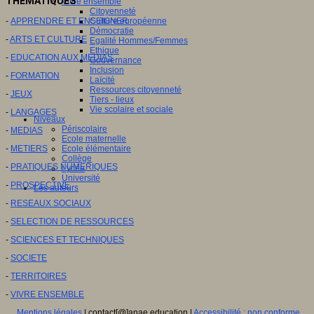
THEMATIQUES
Vivre ensemble
Citoyenneté
-
APPRENDRE ET ENSEIGNER
Culture européenne
Démocratie
-
ARTS ET CULTURE
Egalité Hommes/Femmes
Ethique
-
EDUCATION AUX MEDIAS
Gouvernance
Inclusion
-
FORMATION
Laïcité
Ressources citoyenneté
-
JEUX
Tiers - lieux
Vie scolaire et sociale
-
LANGAGES
Niveaux
Périscolaire
-
MEDIAS
Ecole maternelle
-
METIERS
Ecole élémentaire
Collège
-
PRATIQUES NUMERIQUES
Lycée
Université
-
PROSPECTIVE
Les auteurs
-
RESEAUX SOCIAUX
-
SELECTION DE RESSOURCES
-
SCIENCES ET TECHNIQUES
-
SOCIETE
-
TERRITOIRES
-
VIVRE ENSEMBLE
Mentions légales
| contact[@]anae.education |
Accessibilité : non conforme