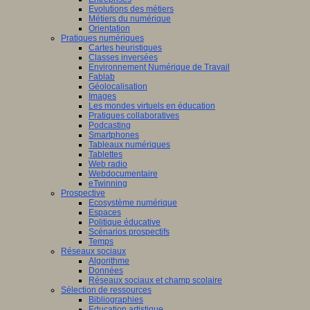
Evolutions des métiers
Métiers du numérique
Orientation
Pratiques numériques
Cartes heuristiques
Classes inversées
Environnement Numérique de Travail
Fablab
Géolocalisation
Images
Les mondes virtuels en éducation
Pratiques collaboratives
Podcasting
Smartphones
Tableaux numériques
Tablettes
Web radio
Webdocumentaire
eTwinning
Prospective
Ecosystème numérique
Espaces
Politique éducative
Scénarios prospectifs
Temps
Réseaux sociaux
Algorithme
Données
Réseaux sociaux et champ scolaire
Sélection de ressources
Bibliographies
Education artistique