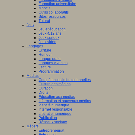
Formation universitaire
Mooc’s
Outils collaboratifs
Sites ressources
Tutorat
Jeux
Jeu et éducation
Jeux 4/12 ans
Jeux sérieux
Jeux vidéo
Langages
Ecriture
Humour
Langue orale
Langues vivantes
Lecture
Programmation
Médias
Compétences informationnelles
Culture des médias
Curation
Droits
Education aux médias
Information et nouveaux médias
Identité numérique
Internet responsable
Littératie numérique
Publication
Réseaux sociaux
Métiers
Entrepreneuriat
Entreprises