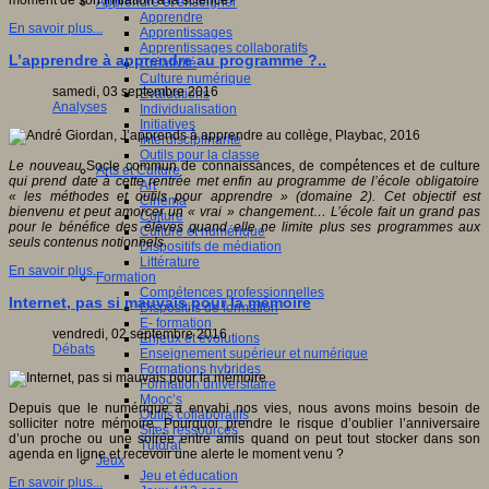
moment de son initiation à la science?
Apprendre et enseigner
Apprendre
En savoir plus...
Apprentissages
Apprentissages collaboratifs
L’apprendre à apprendre au programme ?..
Créativité
Culture numérique
samedi, 03 septembre 2016
Evaluations
Analyses
Individualisation
Initiatives
Interdisciplinarité
Outils pour la classe
Le nouveau
Socle commun de connaissances, de compé́tences et de culture
Arts et Culture
qui prend date à cette rentrée met enfin au programme de l’école obligatoire
Art
« les méthodes et outils pour apprendre » (domaine 2). Cet objectif est
Cinéma
bienvenu et peut amorcer un « vrai » changement… L’école fait un grand pas
Culture
pour le bénéfice des élèves quand elle ne limite plus ses programmes aux
Culture et numérique
seuls contenus notionnels.
Dispositifs de médiation
Littérature
En savoir plus...
Formation
Compétences professionnelles
Internet, pas si mauvais pour la mémoire
Dispositifs de formation
E- formation
vendredi, 02 septembre 2016
Enjeux et évolutions
Débats
Enseignement supérieur et numérique
Formations hybrides
Formation universitaire
Mooc’s
Depuis que le numérique a envahi nos vies, nous avons moins besoin de
Outils collaboratifs
solliciter notre mémoire. Pourquoi prendre le risque d’oublier l’anniversaire
Sites ressources
d’un proche ou une soirée entre amis quand on peut tout stocker dans son
Tutorat
agenda en ligne et recevoir une alerte le moment venu ?
Jeux
Jeu et éducation
En savoir plus...