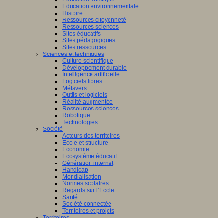
Education environnementale
Histoire
Ressources citoyenneté
Ressources sciences
Sites éducatifs
Sites pédagogiques
Sites ressources
Sciences et techniques
Culture scientifique
Développement durable
Intelligence artificielle
Logiciels libres
Métavers
Outils et logiciels
Réalité augmentée
Ressources sciences
Robotique
Technologies
Société
Acteurs des territoires
Ecole et structure
Economie
Ecosystème éducatif
Génération internet
Handicap
Mondialisation
Normes scolaires
Regards sur l’Ecole
Santé
Société connectée
Territoires et projets
Territoires