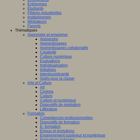
Entreprises
Etudiants
Filières industrielles
Institutionnels
Médiateurs
Parents
Thématiques
Apprendre et enseigner
Apprendre
Apprentissages
Apprentissages collaboratifs
Créativité
Culture numérique
Evaluations
Individualisation
Initiatives
Interdisciplinarité
Outils pour la classe
Arts et Culture
Art
Cinéma
Culture
Culture et numérique
Dispositifs de médiation
Littérature
Formation
Compétences professionnelles
Dispositifs de formation
E- formation
Enjeux et évolutions
Enseignement supérieur et numérique
Formations hybrides