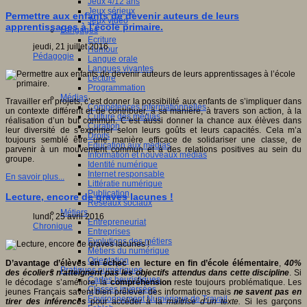
Jeux 4/12 ans
Jeux sérieux
Permettre aux enfants de devenir auteurs de leurs
Jeux vidéo
apprentissages à l’école primaire.
Langages
Ecriture
jeudi, 21 juillet 2016
Humour
Pédagogie
Langue orale
Langues vivantes
Lecture
Programmation
Médias
Travailler en projets, c’est donner la possibilité aux enfants de s’impliquer dans
Compétences informationnelles
un contexte différent et de contribuer, à sa manière, à travers son action, à la
Culture des médias
réalisation d’un but commun. C’est aussi donner la chance aux élèves dans
Curation
leur diversité de s’exprimer selon leurs goûts et leurs capacités. Cela m’a
Droits
toujours semblé être une manière efficace de solidariser une classe, de
Education aux médias
parvenir à un mouvement commun et à des relations positives au sein du
Information et nouveaux médias
groupe.
Identité numérique
Internet responsable
En savoir plus...
Littératie numérique
Publication
Lecture, encore de graves lacunes !
Réseaux sociaux
Métiers
lundi, 25 avril 2016
Entrepreneuriat
Chronique
Entreprises
Evolutions des métiers
Métiers du numérique
Orientation
D’avantage d’élèves en échec en lecture en fin d’école élémentaire
,
40%
Pratiques numériques
des écoliers n’atteignent pas les objectifs attendus dans cette discipline
. Si
Cartes heuristiques
le décodage s’améliore, la
compréhension
reste toujours problématique. Les
Classes inversées
jeunes Français savent bien prélever des informations mais
ne savent pas en
Environnement Numérique de Travail
tirer des inférences
pour accéder à la
maîtrise d’un texte.
Si les garçons