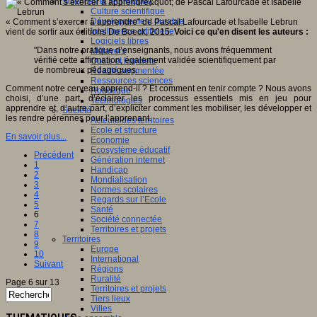
Sciences et techniques
Culture scientifique
Développement durable
« Comment s’exercer à apprendre" de Pascal Lafourcade et Isabelle Lebrun
Intelligence artificielle
vient de sortir aux éditions De Boeck, 2015.
Voici ce qu'en disent les auteurs :
Logiciels libres
"Dans notre pratique d’enseignants, nous avons fréquemment
Métavers
vérifié cette affirmation, également validée scientifiquement par
Outils et logiciels
de nombreux pédagogues.
Réalité augmentée
Ressources sciences
Comment notre cerveau apprend-il ? Et comment en tenir compte ? Nous avons
Robotique
choisi, d’une part, d’éclairer les processus essentiels mis en jeu pour
Technologies
apprendre et, d’autre part, d’expliciter comment les mobiliser, les développer et
Société
les rendre pérennes pour l’apprenant.
Acteurs des territoires
Ecole et structure
En savoir plus...
Economie
Ecosystème éducatif
Précédent
Génération internet
1
Handicap
2
Mondialisation
3
Normes scolaires
4
Regards sur l’Ecole
5
Santé
6
Société connectée
7
Territoires et projets
8
Territoires
9
Europe
10
International
Suivant
Régions
Ruralité
Page 6 sur 13
Territoires et projets
Tiers lieux
Villes