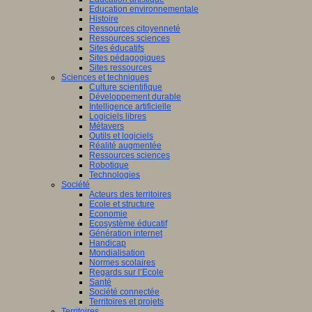
Education environnementale
Histoire
Ressources citoyenneté
Ressources sciences
Sites éducatifs
Sites pédagogiques
Sites ressources
Sciences et techniques
Culture scientifique
Développement durable
Intelligence artificielle
Logiciels libres
Métavers
Outils et logiciels
Réalité augmentée
Ressources sciences
Robotique
Technologies
Société
Acteurs des territoires
Ecole et structure
Economie
Ecosystème éducatif
Génération internet
Handicap
Mondialisation
Normes scolaires
Regards sur l’Ecole
Santé
Société connectée
Territoires et projets
Territoires