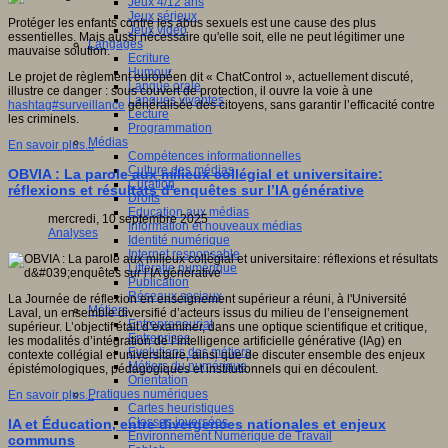
Jeux 4/12 ans
Jeux sérieux
Protéger les enfants contre les abus sexuels est une cause des plus
Jeux vidéo
essentielles. Mais aussi nécessaire qu'elle soit, elle ne peut légitimer une
Langages
mauvaise solution.
Ecriture
Humour
Le projet de règlement européen dit « ChatControl », actuellement discuté,
Langue orale
illustre ce danger : sous couvert de protection, il ouvre la voie à une
Langues vivantes
hashtag#surveillance
généralisée des citoyens, sans garantir l’efficacité contre
Lecture
les criminels.
Programmation
Médias
En savoir plus...
Compétences informationnelles
Culture des médias
OBVIA : La parole aux milieux collégial et universitaire:
Curation
réflexions et résultats d'enquêtes sur l’IA générative
Droits
Education aux médias
mercredi, 10 septembre 2025
Information et nouveaux médias
Analyses
Identité numérique
Internet responsable
Littératie numérique
Publication
Réseaux sociaux
La Journée de réflexion en enseignement supérieur a réuni, à l'Université
Métiers
Laval, un ensemble diversifié d’acteurs issus du milieu de l’enseignement
Entrepreneuriat
supérieur. L’objectif était d’examiner, dans une optique scientifique et critique,
Entreprises
les modalités d’intégration de l’intelligence artificielle générative (IAg) en
Evolutions des métiers
contexte collégial et universitaire, ainsi que de discuter ensemble des enjeux
Métiers du numérique
épistémologiques, pédagogiques et institutionnels qui en découlent.
Orientation
Pratiques numériques
En savoir plus...
Cartes heuristiques
Classes inversées
IA et Éducation, entre divergences nationales et enjeux
Environnement Numérique de Travail
communs