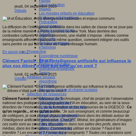
Fablab
Géolocalisation
jeudi, 04 septembre 2025
Images
Débats
Les mondes virtuels en éducation
Pratiques collaboratives
Podcasting
Smartphones
La diffusion de l’intelligence artificielle dans les salles de classe ne se joue pas
Tableaux numériques
de la même manière à Paris, Londres ou New York. Mais derrière des
Tablettes
contrastes culturels et organisationnels, une réalité s’impose : élèves comme
Web radio
enseignants affrontent partout la même question, comment intégrer ces outils
Webdocumentaire
sans perdre ce qui fait le cœur de l’apprentissage humain.
eTwinning
Prospective
En savoir plus...
Ecosystème numérique
Espaces
Clément Fantoli : Et si l’intelligence artificielle qui influence le
Politique éducative
plus nos élèves n’était pas celle qu’on croit ?
Scénarios prospectifs
Temps
lundi, 01 septembre 2025
Réseaux sociaux
Débats
Algorithme
Données
Réseaux sociaux et champ scolaire
Sélection de ressources
Bibliographies
Clément Fantoli
est Professeur de Technologie, chef de projet de l’observatoire
Education artistique
national des pratiques pédagogiques de l’IA en éducation, au sein de la sous-
Education environnementale
direction de l’innovation, de la formation et des ressources de la DGESCO :
Ce
Histoire
qu’on regarde... et ce qu’on oublie.
"
Je suis enseignant, et comme beaucoup
Ressources citoyenneté
de collègues, je suis plongé depuis plusieurs mois dans les débats autour de
Ressources sciences
l’intelligence artificielle générative. ChatGPT, Mistral, les générateurs d’images :
Sites éducatifs
ces outils sont au cœur des discussions dans nos salles des profs, dans les
Sites pédagogiques
médias, dans les formations. Comment les utiliser en classe ? Faut-il les
Sites ressources
interdire ? Les encadrer ? Former les enseignants ? Toutes ces questions sont