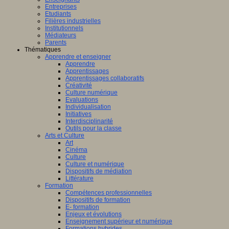
ligence
Entreprises
lle.
Etudiants
on
Filières industrielles
Institutionnels
Médiateurs
Parents
Thématiques
Apprendre et enseigner
al
Apprendre
Apprentissages
Apprentissages collaboratifs
Créativité
Culture numérique
bre,
Evaluations
Individualisation
Initiatives
Interdisciplinarité
Outils pour la classe
Arts et Culture
Art
nts,
Cinéma
,
Culture
eurs
Culture et numérique
Dispositifs de médiation
teurs
Littérature
Formation
Compétences professionnelles
Dispositifs de formation
E- formation
Enjeux et évolutions
Enseignement supérieur et numérique
Formations hybrides