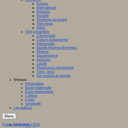
Europe
International
Régions
Ruralité
Territoires et projets
Tiers lieux
Villes
Vivre ensemble
Citoyenneté
Culture européenne
Démocratie
Egalité Hommes/Femmes
Ethique
Gouvernance
Inclusion
Laïcité
Ressources citoyenneté
Tiers - lieux
Vie scolaire et sociale
Niveaux
Périscolaire
Ecole maternelle
Ecole élémentaire
Collège
Lycée
Université
Les auteurs
Menu
S'abonner à ce flux RSS
S'informer