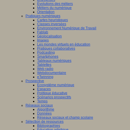
Evolutions des métiers
Métiers du numérique
Orientation
Pratiques numériques
Cartes heuristiques
/www.scaleai.ca/fr/
Classes inversées
Environnement Numérique de Travail
Fablab
Géolocalisation
Images
Les mondes virtuels en éducation
Pratiques collaboratives
Podcasting
Smartphones
/mila.quebec/fr
Tableaux numériques
Tablettes
Web radio
Webdocumentaire
eTwinning
Prospective
Ecosystème numérique
Espaces
Politique éducative
Scénarios prospectifs
Temps
Réseaux sociaux
Algorithme
Données
Réseaux sociaux et champ scolaire
Sélection de ressources
Bibliographies
Education artistique