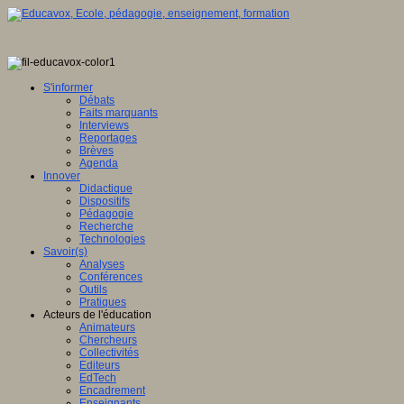
ence
tionale,
S'informer
Débats
ve
Faits marquants
Interviews
E
Reportages
Brèves
Agenda
Innover
Didactique
en
Dispositifs
ation
Pédagogie
Recherche
gence
Technologies
lle
Savoir(s)
Analyses
u
Conférences
lement
Outils
Pratiques
sée
Acteurs de l'éducation
Animateurs
ration
Chercheurs
Collectivités
Editeurs
EdTech
Encadrement
ois
Enseignants