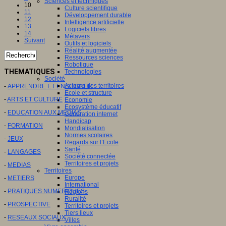
Sciences et techniques
10
Culture scientifique
11
Développement durable
12
Intelligence artificielle
13
Logiciels libres
14
Métavers
Suivant
Outils et logiciels
Réalité augmentée
Ressources sciences
Robotique
THEMATIQUES
Technologies
Société
Acteurs des territoires
-
APPRENDRE ET ENSEIGNER
Ecole et structure
-
ARTS ET CULTURE
Economie
Ecosystème éducatif
-
EDUCATION AUX MEDIAS
Génération internet
Handicap
-
FORMATION
Mondialisation
Normes scolaires
-
JEUX
Regards sur l’Ecole
Santé
-
LANGAGES
Société connectée
Territoires et projets
-
MEDIAS
Territoires
Europe
-
METIERS
International
-
PRATIQUES NUMERIQUES
Régions
Ruralité
-
PROSPECTIVE
Territoires et projets
Tiers lieux
-
RESEAUX SOCIAUX
Villes