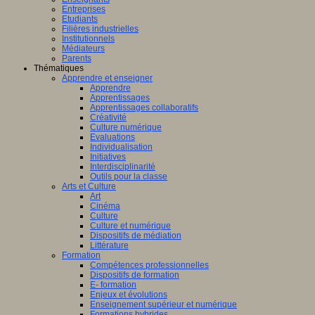
Entreprises
Etudiants
Filières industrielles
Institutionnels
Médiateurs
Parents
Thématiques
Apprendre et enseigner
Apprendre
Apprentissages
Apprentissages collaboratifs
Créativité
Culture numérique
Evaluations
Individualisation
Initiatives
Interdisciplinarité
Outils pour la classe
Arts et Culture
Art
Cinéma
Culture
Culture et numérique
Dispositifs de médiation
Littérature
Formation
Compétences professionnelles
Dispositifs de formation
E- formation
Enjeux et évolutions
Enseignement supérieur et numérique
Formations hybrides