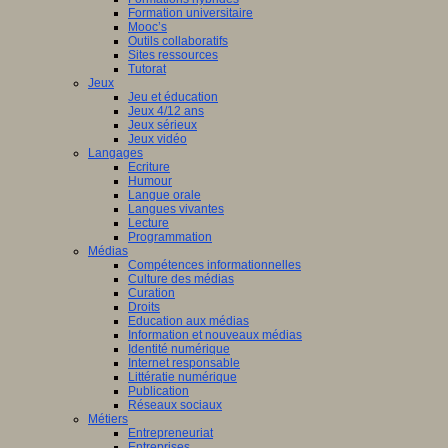
Formation universitaire
Mooc’s
Outils collaboratifs
Sites ressources
Tutorat
Jeux
Jeu et éducation
Jeux 4/12 ans
Jeux sérieux
Jeux vidéo
Langages
Ecriture
Humour
Langue orale
Langues vivantes
Lecture
Programmation
Médias
Compétences informationnelles
Culture des médias
Curation
Droits
Education aux médias
Information et nouveaux médias
Identité numérique
Internet responsable
Littératie numérique
Publication
Réseaux sociaux
Métiers
Entrepreneuriat
Entreprises