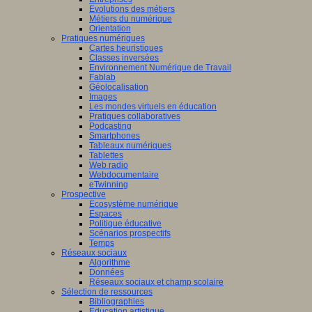
Evolutions des métiers
Métiers du numérique
Orientation
Pratiques numériques
Cartes heuristiques
Classes inversées
Environnement Numérique de Travail
Fablab
Géolocalisation
Images
Les mondes virtuels en éducation
Pratiques collaboratives
Podcasting
Smartphones
Tableaux numériques
Tablettes
Web radio
Webdocumentaire
eTwinning
Prospective
Ecosystème numérique
Espaces
Politique éducative
Scénarios prospectifs
Temps
Réseaux sociaux
Algorithme
Données
Réseaux sociaux et champ scolaire
Sélection de ressources
Bibliographies
Education artistique