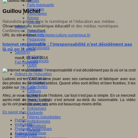
Débats
Faits marquants
Interviews
Guillou Michel
Reportages
Brèves
Naturaliste tombé dans le numérique et l’éducation aux médias...
Agenda
Observateur du numérique éducatif
et des médias numériques.
Innover
Conférencier, consultant.
Didactique
URL du site internet:
http://www.culture-numerique.fr/
Dispositifs
Pédagogie
Internet responsable : l’irresponsabilité n’est décidément pas
Recherche
Technologies
là où on la croit
Savoir(s)
Analyses
mardi, 05 avril 2016
Conférences
Fait marquant
Outils
Pratiques
Acteurs de l'éducation
Animateurs
Ludovic est en CM2 et aime jouer avec ses camarades et fabriquer avec eux
Chercheurs
des photos ou de courtes vidéos. Quand elles sont drôles et bien ficelées, il les
Collectivités
publie sur
YouTube
.
Editeurs
Allez, je vous raconte toute l’histoire, car tout n’est pas si simple. En ce mercredi
EdTech
après-midi de mars, Ludovic s’est amusé au-delà du raisonnable. La vidéo
Encadrement
qu’ils ont produite avec ses amis est beaucoup moins drôle.
Enseignants
Entreprises
En savoir plus...
Etudiants
Filières industrielles
Publier
Institutionnels
Institutions
Médiateurs
Pratiques numériques
Parents
Culture numérique
Thématiques
Identité numérique