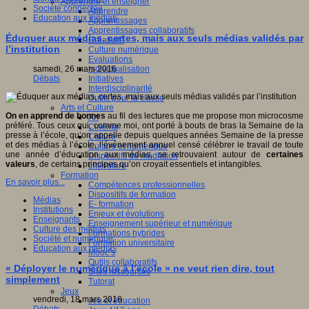
Apprendre et enseigner
Société connectée
Apprendre
Education aux médias
Apprentissages
Apprentissages collaboratifs
Éduquer aux médias, certes, mais aux seuls médias validés par
Créativité
l’institution
Culture numérique
Evaluations
samedi, 26 mars 2016
Individualisation
Débats
Initiatives
Interdisciplinarité
Outils pour la classe
Arts et Culture
On en apprend de bonnes
au fil des lectures que me propose mon microcosme
Art
préféré. Tous ceux qui, comme moi, ont porté à bouts de bras la Semaine de la
Cinéma
presse à l’école, qu’on appelle depuis quelques années Semaine de la presse
Culture
et des médias à l’école, l’événement annuel censé célébrer le travail de toute
Culture et numérique
une année d’éducation aux médias, se retrouvaient autour de
certaines
Dispositifs de médiation
valeurs
, de certains principes qu’on croyait essentiels et intangibles.
Littérature
Formation
En savoir plus...
Compétences professionnelles
Dispositifs de formation
Médias
E- formation
Institutions
Enjeux et évolutions
Enseignants
Enseignement supérieur et numérique
Culture des médias
Formations hybrides
Société et numérique
Formation universitaire
Education aux médias
Mooc’s
Outils collaboratifs
« Déployer le numérique à l’école » ne veut rien dire, tout
Sites ressources
simplement
Tutorat
Jeux
vendredi, 18 mars 2016
Jeu et éducation