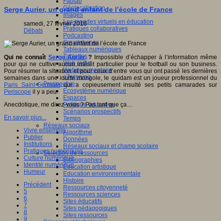
Fablab
Géolocalisation
Serge Aurier, un grand enfant de l’école de France
Images
Les mondes virtuels en éducation
samedi, 27 février 2016
Pratiques collaboratives
Débats
Podcasting
Smartphones
Tableaux numériques
Tablettes
Qui ne connaît
Serge Aurier
?
Impossible d’échapper à l’information même
Web radio
pour qui ne cultive aucun intérêt particulier pour le football ou son business.
Webdocumentaire
Pour résumer la situation et pour ceux d’entre vous qui ont passé les dernières
eTwinning
semaines dans une iourte mongole, le quidam est un joueur professionnel du
Prospective
Paris Saint-Germain
qui a copieusement insulté ses petits camarades sur
Ecosystème numérique
Periscope
il y a peu.
Espaces
Politique éducative
Anecdotique, me direz-vous ? Pas tant que ça…
Scénarios prospectifs
En savoir plus...
Temps
Réseaux sociaux
Vivre ensemble
Algorithme
Publier
Données
Institutions
Réseaux sociaux et champ scolaire
Pratiques numériques
Sélection de ressources
Culture numérique
Bibliographies
Identité numérique
Education artistique
Humeur
Education environnementale
Histoire
Précédent
Ressources citoyenneté
5
Ressources sciences
6
Sites éducatifs
7
Sites pédagogiques
8
Sites ressources
9