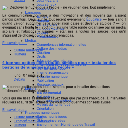
Débats
Jeux 4/12 ans
Jeux sérieux
Jeux vidéo
Langages
La communication politique a des motivations et des moyens qui laissent
Ecriture
parfois pantois. Déjà, sur le tout récent événement
Éducatice
— bon sang !
Humour
quand va-t-on supprimer cette appellation datée et devenue stupide ? —, on
Langue orale
évoquait sans honte le «
coding
» sur une table ronde organisée par un média
Langues vivantes
scolaire et l’abscons « usages » était mis à toutes les sauces, dès qu’il
Lecture
s’agissait de choses qu’on ne comprenait pas.
Programmation
Médias
En savoir plus...
Compétences informationnelles
Culture des médias
Culture numérique
Curation
Humeur
Droits
Education aux médias
4 bonnes petites idées toutes simples pour « installer des
Information et nouveaux médias
bastions dénumérisés dans l’école »
Identité numérique
Internet responsable
lundi, 07 mars 2016
Littératie numérique
Débats
Publication
Réseaux sociaux
Métiers
Entrepreneuriat
Entreprises
Vous qui me lisez assidûment savez bien que j’ai pris l’habitude, à intervalles
Evolutions des métiers
réguliers et au fil de l’actualité, de vous prodiguer mes conseils avisés.
Métiers du numérique
Orientation
En savoir plus...
Pratiques numériques
Cartes heuristiques
Culture numérique
Classes inversées
Ecosystème numérique
Environnement Numérique de Travail
Humeur