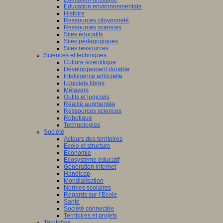
Education environnementale
Histoire
Ressources citoyenneté
Ressources sciences
Sites éducatifs
Sites pédagogiques
Sites ressources
Sciences et techniques
Culture scientifique
Développement durable
Intelligence artificielle
Logiciels libres
Métavers
Outils et logiciels
Réalité augmentée
Ressources sciences
Robotique
Technologies
Société
Acteurs des territoires
Ecole et structure
Economie
Ecosystème éducatif
Génération internet
Handicap
Mondialisation
Normes scolaires
Regards sur l’Ecole
Santé
Société connectée
Territoires et projets
Territoires