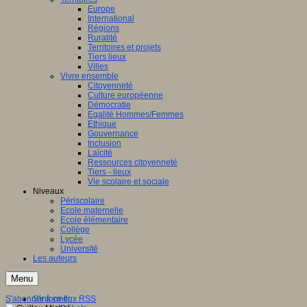
Europe
International
Régions
Ruralité
Territoires et projets
Tiers lieux
Villes
Vivre ensemble
Citoyenneté
Culture européenne
Démocratie
Egalité Hommes/Femmes
Ethique
Gouvernance
Inclusion
Laïcité
Ressources citoyenneté
Tiers - lieux
Vie scolaire et sociale
Niveaux
Périscolaire
Ecole maternelle
Ecole élémentaire
Collège
Lycée
Université
Les auteurs
Menu
S'abonner à ce flux RSS
S'informer