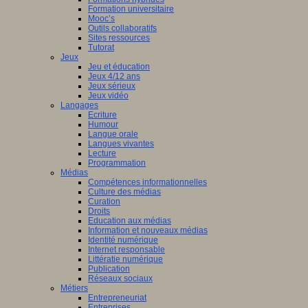
Formation universitaire
Mooc’s
Outils collaboratifs
Sites ressources
Tutorat
Jeux
Jeu et éducation
Jeux 4/12 ans
Jeux sérieux
Jeux vidéo
Langages
Ecriture
Humour
Langue orale
Langues vivantes
Lecture
Programmation
Médias
Compétences informationnelles
Culture des médias
Curation
Droits
Education aux médias
Information et nouveaux médias
Identité numérique
Internet responsable
Littératie numérique
Publication
Réseaux sociaux
Métiers
Entrepreneuriat
Entreprises