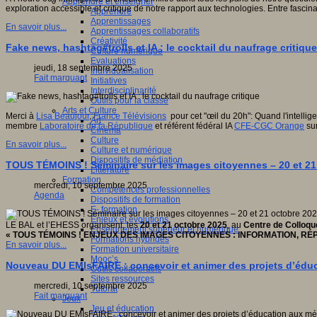
Apprendre et enseigner
exploration accessible et critique de notre rapport aux technologies. Entre fascin
Apprendre
Apprentissages
En savoir plus...
Apprentissages collaboratifs
Créativité
Fake news, hashtag#trolls et IA : le cocktail du naufrage critique
Culture numérique
Evaluations
jeudi, 18 septembre 2025
Individualisation
Fait marquant
Initiatives
Interdisciplinarité
Outils pour la classe
Arts et Culture
Merci à
Lisa Beaujour
,
France Télévisions
pour cet "œil du 20h": Quand l'intellige
Art
membre
Laboratoire de la République
et référent fédéral IA
CFE-CGC Orange
sur
Cinéma
Culture
En savoir plus...
Culture et numérique
Dispositifs de médiation
TOUS TÉMOINS ! Séminaire sur les images citoyennes – 20 et 2
Littérature
Formation
mercredi, 10 septembre 2025
Compétences professionnelles
Agenda
Dispositifs de formation
E- formation
Enjeux et évolutions
LE BAL et l’EHESS organisent, les
20 et 21 octobre 2025
, au
Centre de Colloqu
Enseignement supérieur et numérique
« TOUS TÉMOINS ! ENJEUX DES IMAGES CITOYENNES : INFORMATION, RÉP
Formations hybrides
En savoir plus...
Formation universitaire
Mooc’s
Nouveau DU EMIsFAIRE : concevoir et animer des projets d’éduca
Outils collaboratifs
Sites ressources
mercredi, 10 septembre 2025
Tutorat
Fait marquant
Jeux
Jeu et éducation