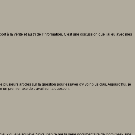
rt à la vérité et au tri de l’information. C'est une discussion que j'ai eu avec mes
lusieurs articles sur la question pour essayer d'y voir plus clair. Aujourd'hui, je
e un premier axe de travail sur la question.
 enjeux qu’elle soulève. Voici, inspiré par la série documentaire de DomiGeek, une