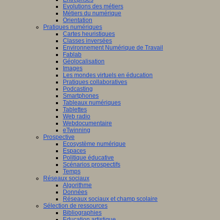
Evolutions des métiers
Métiers du numérique
Orientation
Pratiques numériques
Cartes heuristiques
Classes inversées
Environnement Numérique de Travail
Fablab
Géolocalisation
Images
Les mondes virtuels en éducation
Pratiques collaboratives
Podcasting
Smartphones
Tableaux numériques
Tablettes
Web radio
Webdocumentaire
eTwinning
Prospective
Ecosystème numérique
Espaces
Politique éducative
Scénarios prospectifs
Temps
Réseaux sociaux
Algorithme
Données
Réseaux sociaux et champ scolaire
Sélection de ressources
Bibliographies
Education artistique