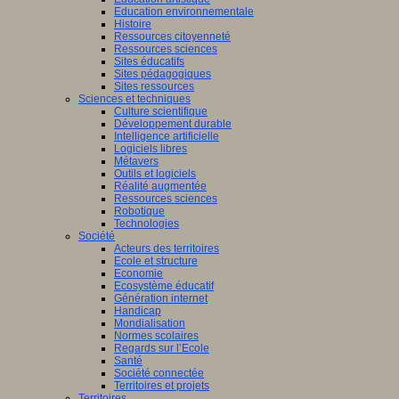
Education environnementale
Histoire
Ressources citoyenneté
Ressources sciences
Sites éducatifs
Sites pédagogiques
Sites ressources
Sciences et techniques
Culture scientifique
Développement durable
Intelligence artificielle
Logiciels libres
Métavers
Outils et logiciels
Réalité augmentée
Ressources sciences
Robotique
Technologies
Société
Acteurs des territoires
Ecole et structure
Economie
Ecosystème éducatif
Génération internet
Handicap
Mondialisation
Normes scolaires
Regards sur l’Ecole
Santé
Société connectée
Territoires et projets
Territoires