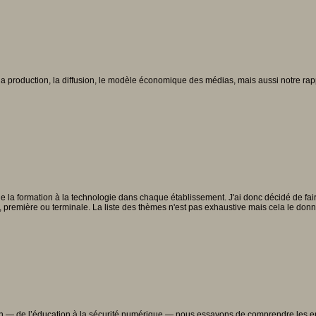
: la production, la diffusion, le modèle économique des médias, mais aussi notre rappo
la formation à la technologie dans chaque établissement. J'ai donc décidé de faire p
de, première ou terminale. La liste des thèmes n'est pas exhaustive mais cela le donn
uotidien — de l’éducation à la sécurité numérique — nous essayons de comprendre les