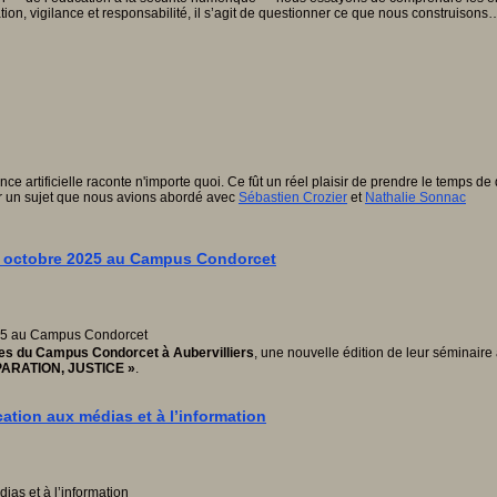
ation, vigilance et responsabilité, il s’agit de questionner ce que nous construisons
nce artificielle raconte n'importe quoi. Ce fût un réel plaisir de prendre le temps d
 un sujet que nous avions abordé avec
Sébastien Crozier
et
Nathalie Sonnac
1 octobre 2025 au Campus Condorcet
es du Campus Condorcet à Aubervilliers
, une nouvelle édition de leur séminaire 
ARATION, JUSTICE »
.
tion aux médias et à l’information