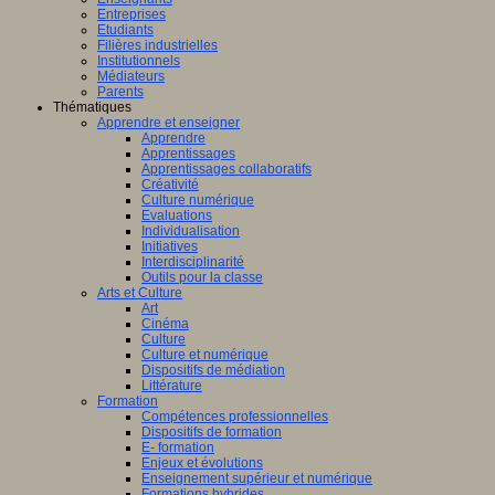
Entreprises
Etudiants
Filières industrielles
Institutionnels
Médiateurs
Parents
Thématiques
Apprendre et enseigner
Apprendre
Apprentissages
Apprentissages collaboratifs
Créativité
Culture numérique
Evaluations
Individualisation
Initiatives
Interdisciplinarité
Outils pour la classe
Arts et Culture
Art
Cinéma
Culture
Culture et numérique
Dispositifs de médiation
Littérature
Formation
Compétences professionnelles
Dispositifs de formation
E- formation
Enjeux et évolutions
Enseignement supérieur et numérique
Formations hybrides