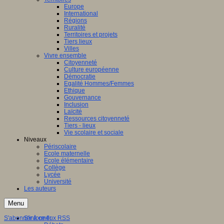
Europe
International
Régions
Ruralité
Territoires et projets
Tiers lieux
Villes
Vivre ensemble
Citoyenneté
Culture européenne
Démocratie
Egalité Hommes/Femmes
Ethique
Gouvernance
Inclusion
Laïcité
Ressources citoyenneté
Tiers - lieux
Vie scolaire et sociale
Niveaux
Périscolaire
Ecole maternelle
Ecole élémentaire
Collège
Lycée
Université
Les auteurs
Menu
S'abonner à ce flux RSS
S'informer