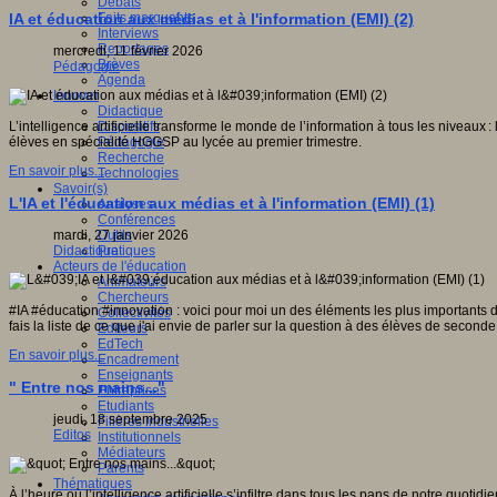
Débats
Faits marquants
IA et éducation aux médias et à l'information (EMI) (2)
Interviews
Reportages
mercredi, 11 février 2026
Brèves
Pédagogie
Agenda
Innover
Didactique
Dispositifs
L’intelligence artificielle transforme le monde de l’information à tous les niveaux 
Pédagogie
élèves en spécialité HGGSP au lycée au premier trimestre.
Recherche
En savoir plus...
Technologies
Savoir(s)
L'IA et l'éducation aux médias et à l'information (EMI) (1)
Analyses
Conférences
Outils
mardi, 27 janvier 2026
Pratiques
Didactique
Acteurs de l'éducation
Animateurs
Chercheurs
#IA #éducation #innovation : voici pour moi un des éléments les plus importants de 
Collectivités
fais la liste de ce que j'ai envie de parler sur la question à des élèves de secon
Editeurs
EdTech
En savoir plus...
Encadrement
Enseignants
" Entre nos mains..."
Entreprises
Etudiants
jeudi, 18 septembre 2025
Filières industrielles
Editos
Institutionnels
Médiateurs
Parents
Thématiques
À l’heure où l’intelligence artificielle s’infiltre dans tous les pans de notre q