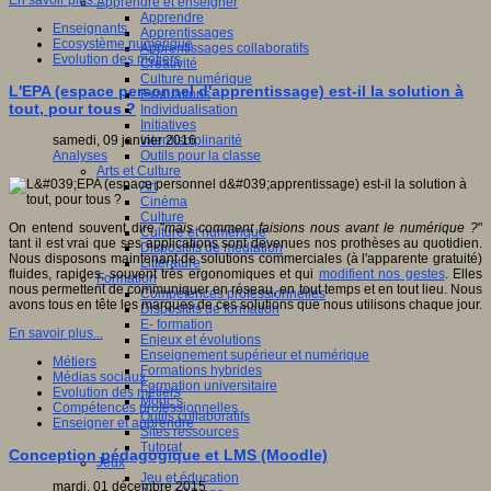
Apprendre et enseigner
Apprendre
Enseignants
Apprentissages
Ecosystème numérique
Apprentissages collaboratifs
Evolution des métiers
Créativité
Culture numérique
L'EPA (espace personnel d'apprentissage) est-il la solution à
Evaluations
tout, pour tous ?
Individualisation
Initiatives
samedi, 09 janvier 2016
Interdisciplinarité
Analyses
Outils pour la classe
Arts et Culture
Art
Cinéma
Culture
On entend souvent dire "
mais comment faisions nous avant le numérique ?
"
Culture et numérique
tant il est vrai que ses applications sont devenues nos prothèses au quotidien.
Dispositifs de médiation
Nous disposons maintenant de solutions commerciales (à l'apparente gratuité)
Littérature
fluides, rapides, souvent très ergonomiques et qui
modifient nos gestes
. Elles
Formation
nous permettent de communiquer en réseau, en tout temps et en tout lieu. Nous
Compétences professionnelles
avons tous en tête les marques de ces solutions que nous utilisons chaque jour.
Dispositifs de formation
E- formation
En savoir plus...
Enjeux et évolutions
Enseignement supérieur et numérique
Métiers
Formations hybrides
Médias sociaux
Formation universitaire
Evolution des métiers
Mooc’s
Compétences professionnelles
Outils collaboratifs
Enseigner et apprendre
Sites ressources
Tutorat
Conception pédagogique et LMS (Moodle)
Jeux
Jeu et éducation
mardi, 01 décembre 2015