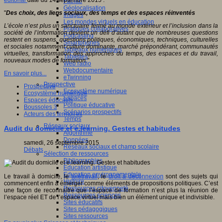
éditorial
daté du 14 septembre 2015 :
Fablab
Géolocalisation
"
Des choix, des liens sociaux, des temps et des espaces réinventés
Images
Les mondes virtuels en éducation
L’école n’est plus un sanctuaire fermé au monde extérieur et l’inclusion dans la
Pratiques collaboratives
société de l’information devient un défi d’autant que de nombreuses questions
Podcasting
restent en suspens, questions politiques, économiques, techniques, culturelles
Smartphones
et sociales notamment culture dominante, marché prépondérant, communautés
Tableaux numériques
virtuelles, transformation des approches du temps, des espaces et du travail,
Tablettes
nouveaux modes de formation.
"
Web radio
Webdocumentaire
En savoir plus...
eTwinning
Prospective
Prospective
Ecosystème numérique
Ecosystème numérique
Espaces
Espaces éducatifs
Politique éducative
Boussoles 3
Scénarios prospectifs
Acteurs des territoires
Temps
Réseaux sociaux
Audit du domicile et e.learning. Gestes et habitudes
Algorithme
Données
samedi, 26 septembre 2015
Réseaux sociaux et champ scolaire
Débats
Sélection de ressources
Bibliographies
Education artistique
Education environnementale
Le travail à domicile, le
télétravail
, le
droit à déconnexion
sont des sujets qui
Histoire
commencent enfin à émerger comme éléments de propositions politiques. C’est
Ressources citoyenneté
une façon de reconnaître que l’espace de formation n’est plus la réunion de
Ressources sciences
l’espace réel ET de l’espace virtuel mais bien un élément unique et indivisible.
Sites éducatifs
Sites pédagogiques
Sites ressources