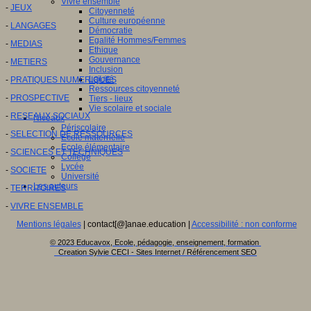
Vivre ensemble
-
JEUX
Citoyenneté
Culture européenne
-
LANGAGES
Démocratie
Egalité Hommes/Femmes
-
MEDIAS
Ethique
Gouvernance
-
METIERS
Inclusion
Laïcité
-
PRATIQUES NUMERIQUES
Ressources citoyenneté
-
PROSPECTIVE
Tiers - lieux
Vie scolaire et sociale
-
RESEAUX SOCIAUX
Niveaux
Périscolaire
-
SELECTION DE RESSOURCES
Ecole maternelle
Ecole élémentaire
-
SCIENCES ET TECHNIQUES
Collège
Lycée
-
SOCIETE
Université
Les auteurs
-
TERRITOIRES
-
VIVRE ENSEMBLE
Mentions légales
| contact[@]anae.education |
Accessibilité : non conforme
© 2023 Educavox, Ecole, pédagogie, enseignement, formation
Creation Sylvie CECI - Sites Internet / Référencement SEO