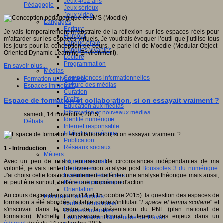
Jeux 4/12 ans
Pédagogie
Jeux sérieux
Jeux vidéo
Langages
Ecriture
Je vais temporairement m’abstraire de la réflexion sur les espaces réels pour
Humour
m’attarder sur les espaces virtuels. Je voudrais évoquer l’outil que j’utilise tous
Langue orale
les jours pour la conception de cours, je parle ici de Moodle (Modular Object-
Langues vivantes
Oriented Dynamic Learning Environment).
Lecture
Programmation
En savoir plus...
Médias
Compétences informationnelles
Formation universitaire
Culture des médias
Espaces immersifs
Curation
Droits
Espace de formation et collaboration, si on essayait vraiment ?
Education aux médias
Information et nouveaux médias
samedi, 14 novembre 2015
Identité numérique
Débats
Internet responsable
Littératie numérique
Publication
Réseaux sociaux
1 - Introduction
Métiers
Entrepreneuriat
Avec un peu de retard, en raison de circonstances indépendantes de ma
Entreprises
volonté, je vais tenter de livrer mon analyse post
Boussoles 3 du numérique
.
Evolutions des métiers
J'ai choisi cette fois non seulement de tenter une analyse théorique mais aussi,
Métiers du numérique
et peut être surtout, de faire une proposition d'action.
Orientation
Au cours de ces deux jours (14 et 15 octobre 2015) la question des espaces de
Pratiques numériques
formation a été abordée, la table ronde s'intitulait "
Espace et temps scolaire
" et
Cartes heuristiques
s'inscrivait dans le cadre de la présentation du PNF (plan national de
Classes inversées
formation). Michelle Laurissergue donnait la teneur des enjeux dans un
Environnement Numérique de Travail