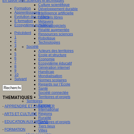
Sciences et techniques
En savoir plus...
Culture scientifique
Formation
Développement durable
Apprentissages
Intelligence artificielle
Evolution des métiers
Logiciels libres
E formation
Métavers
Ecosystème numérique
Outils et logiciels
Réalité augmentée
Précédent
Ressources sciences
1
Robotique
2
Technologies
3
Société
4
Acteurs des territoires
5
Ecole et structure
6
Economie
7
Ecosystème éducatif
8
Génération internet
9
Handicap
10
Mondialisation
Suivant
Normes scolaires
Regards sur l’Ecole
Santé
Société connectée
Territoires et projets
THEMATIQUES
Territoires
Europe
-
APPRENDRE ET ENSEIGNER
International
Régions
-
ARTS ET CULTURE
Ruralité
-
EDUCATION AUX MEDIAS
Territoires et projets
Tiers lieux
-
FORMATION
Villes