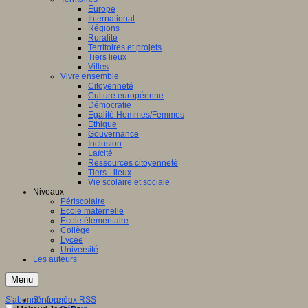
Europe
International
Régions
Ruralité
Territoires et projets
Tiers lieux
Villes
Vivre ensemble
Citoyenneté
Culture européenne
Démocratie
Egalité Hommes/Femmes
Ethique
Gouvernance
Inclusion
Laïcité
Ressources citoyenneté
Tiers - lieux
Vie scolaire et sociale
Niveaux
Périscolaire
Ecole maternelle
Ecole élémentaire
Collège
Lycée
Université
Les auteurs
Menu
S'abonner à ce flux RSS
S'informer