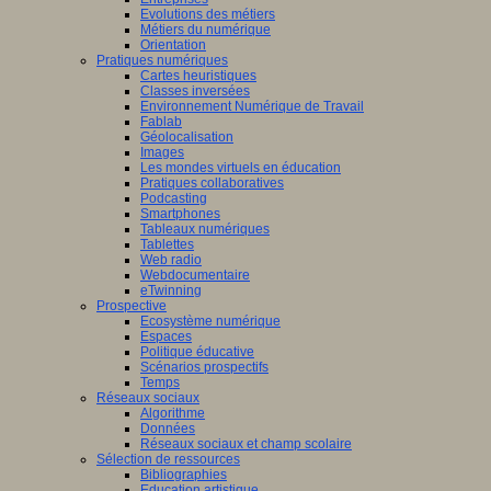
Evolutions des métiers
Métiers du numérique
Orientation
Pratiques numériques
Cartes heuristiques
Classes inversées
Environnement Numérique de Travail
Fablab
Géolocalisation
Images
Les mondes virtuels en éducation
Pratiques collaboratives
Podcasting
Smartphones
Tableaux numériques
Tablettes
Web radio
Webdocumentaire
eTwinning
Prospective
Ecosystème numérique
Espaces
Politique éducative
Scénarios prospectifs
Temps
Réseaux sociaux
Algorithme
Données
Réseaux sociaux et champ scolaire
Sélection de ressources
Bibliographies
Education artistique