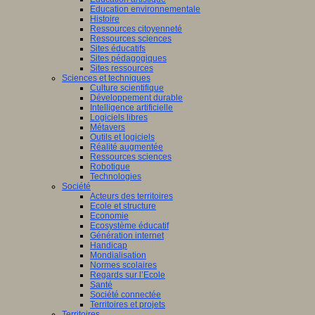
Education environnementale
Histoire
Ressources citoyenneté
Ressources sciences
Sites éducatifs
Sites pédagogiques
Sites ressources
Sciences et techniques
Culture scientifique
Développement durable
Intelligence artificielle
Logiciels libres
Métavers
Outils et logiciels
Réalité augmentée
Ressources sciences
Robotique
Technologies
Société
Acteurs des territoires
Ecole et structure
Economie
Ecosystème éducatif
Génération internet
Handicap
Mondialisation
Normes scolaires
Regards sur l’Ecole
Santé
Société connectée
Territoires et projets
Territoires