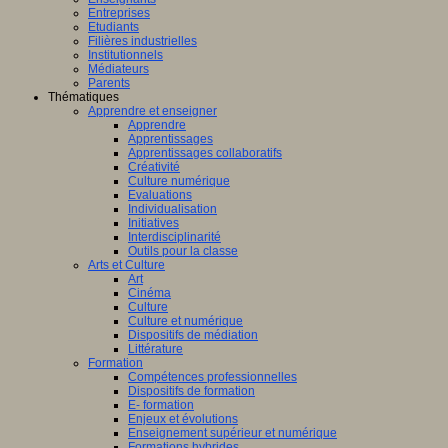
Entreprises
Etudiants
Filières industrielles
Institutionnels
Médiateurs
Parents
Thématiques
Apprendre et enseigner
Apprendre
Apprentissages
Apprentissages collaboratifs
Créativité
Culture numérique
Evaluations
Individualisation
Initiatives
Interdisciplinarité
Outils pour la classe
Arts et Culture
Art
Cinéma
Culture
Culture et numérique
Dispositifs de médiation
Littérature
Formation
Compétences professionnelles
Dispositifs de formation
E- formation
Enjeux et évolutions
Enseignement supérieur et numérique
Formations hybrides