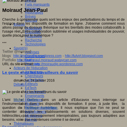
Débats
Faits marquants
Interviews
Moiraud Jean-Paul
Reportages
Brèves
Cherche à comprendre quels sont les enjeux des perturbations du temps et de
Agenda
l'espace dans les dispositifs de formation en ligne. J'observe comment nous
Innover
allons passer du discours théorique sur les bienfaits des modes collaboratifs à
Didactique
l'usage réel. Entre collaboration sublimée et usages individualistes de pouvoir,
Dispositifs
quelle place pour le numérique ?
Pédagogie
Recherche
***
Technologies
Savoir(s)
Twitter @moiraud
Analyses
blogs
-
http://moiraudjp.wordpress.com
http://tutvirt.blogspot.com
Conférences
Portfolio
http://jean-paul.moiraud.wataycan.com
Outils
URL du site internet:
http://moiraudjp.wordpress.com
Pratiques
Acteurs de l'éducation
Le geste chez les travailleurs du savoir
Animateurs
Chercheurs
Collectivités
dimanche, 24 janvier 2016
Editeurs
Débats
EdTech
Encadrement
Enseignants
L'ami
Michel Guillou
dans un article d'Educavox nous interroge sur
Entreprises
l'instrumentation dans les dispositifs de formation. Il pose, à juste titre, la
Etudiants
question de l
'
outillage numérique
.
Il nous explique que l'on ne peut se
Filières industrielles
contenter d'équiper les établissements en solutions diverses, souvent
Institutionnels
hétéroclites, pas nécessairement interopérables, pas toujours adaptées aux
Médiateurs
besoins, voire pas maintenues comme il se devrait ...
Parents
Thématiques
En savoir plus...