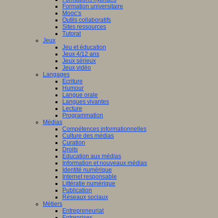
Formation universitaire
Mooc’s
Outils collaboratifs
Sites ressources
Tutorat
Jeux
Jeu et éducation
Jeux 4/12 ans
Jeux sérieux
Jeux vidéo
Langages
Ecriture
Humour
Langue orale
Langues vivantes
Lecture
Programmation
Médias
Compétences informationnelles
Culture des médias
Curation
Droits
Education aux médias
Information et nouveaux médias
Identité numérique
Internet responsable
Littératie numérique
Publication
Réseaux sociaux
Métiers
Entrepreneuriat
Entreprises