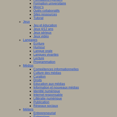
nciers
Formation universitaire
Mooc’s
ué
Outils collaboratifs
Sites ressources
Tutorat
mmation
Jeux
Jeu et éducation
ne
Jeux 4/12 ans
Jeux sérieux
Jeux vidéo
Langages
Ecriture
isme
Humour
Langue orale
st
è
me
Langues vivantes
ation
Lecture
en
Programmation
Médias
Compétences informationnelles
ship
Culture des médias
Curation
Droits
Education aux médias
a
Information et nouveaux médias
Identité numérique
Internet responsable
Littératie numérique
le.
Publication
Réseaux sociaux
Métiers
Entrepreneuriat
Entreprises