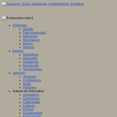
ence
tionale,
S'informer
Débats
ve
Faits marquants
Interviews
E
Reportages
Brèves
Agenda
Innover
Didactique
en
Dispositifs
ation
Pédagogie
Recherche
gence
Technologies
lle
Savoir(s)
Analyses
u
Conférences
lement
Outils
Pratiques
sée
Acteurs de l'éducation
Animateurs
ration
Chercheurs
Collectivités
Editeurs
EdTech
Encadrement
ois
Enseignants