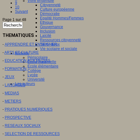
Vivre ensemble
9
Citoyenneté
10
Culture européenne
Suivant
Démocratie
Egalité Hommes/Femmes
Page 1 sur 48
Ethique
Gouvernance
Inclusion
THEMATIQUES
Laïcité
Ressources citoyenneté
Tiers - lieux
-
APPRENDRE ET ENSEIGNER
Vie scolaire et sociale
-
ARTS ET CULTURE
Niveaux
Périscolaire
-
EDUCATION AUX MEDIAS
Ecole maternelle
Ecole élémentaire
-
FORMATION
Collège
Lycée
-
JEUX
Université
Les auteurs
-
LANGAGES
-
MEDIAS
-
METIERS
-
PRATIQUES NUMERIQUES
-
PROSPECTIVE
-
RESEAUX SOCIAUX
-
SELECTION DE RESSOURCES