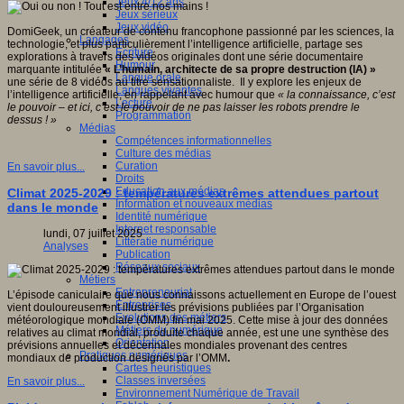
Jeux 4/12 ans
Jeux sérieux
Jeux vidéo
DomiGeek, un créateur de contenu francophone passionné par les sciences, la
Langages
technologie, et plus particulièrement l’intelligence artificielle, partage ses
Ecriture
explorations à travers des vidéos originales dont une série documentaire
Humour
marquante intitulée
« L
’humain, architecte de sa propre destruction (IA)
»
Langue orale
une série de 8 vidéos au titre sensationnaliste. Il y explore les enjeux de
Langues vivantes
l’intelligence artificielle, en rappelant avec humour que
« la connaissance, c
’est
Lecture
le pouvoir – et ici, c
’est le pouvoir de ne pas laisser les robots prendre le
Programmation
dessus !
»
Médias
Compétences informationnelles
Culture des médias
Curation
En savoir plus...
Droits
Education aux médias
Climat 2025-2029 : températures extrêmes attendues partout
Information et nouveaux médias
dans le monde
Identité numérique
Internet responsable
lundi, 07 juillet 2025
Littératie numérique
Analyses
Publication
Réseaux sociaux
Métiers
Entrepreneuriat
L’épisode caniculaire que nous connaissons actuellement en Europe de l’ouest
Entreprises
vient douloureusement illustrer les prévisions publiées par l’Organisation
Evolutions des métiers
météorologique mondiale (OMM) fin mai 2025. Cette mise à jour des données
Métiers du numérique
relatives au climat mondial, produite chaque année, est une une synthèse des
Orientation
prévisions annuelles et décennales mondiales provenant des centres
Pratiques numériques
mondiaux de production désignés par l’OMM
.
Cartes heuristiques
Classes inversées
En savoir plus...
Environnement Numérique de Travail