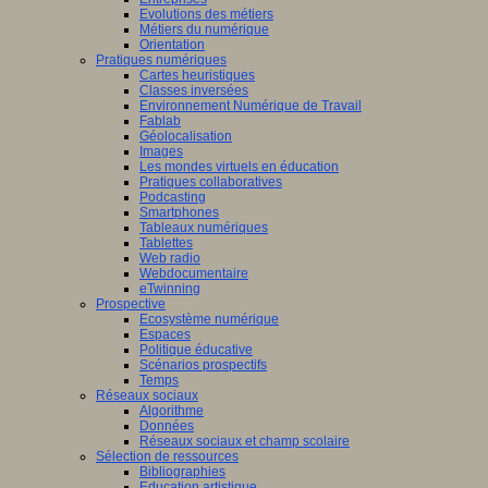
Evolutions des métiers
Métiers du numérique
Orientation
Pratiques numériques
Cartes heuristiques
/www.scaleai.ca/fr/
Classes inversées
Environnement Numérique de Travail
Fablab
Géolocalisation
Images
Les mondes virtuels en éducation
Pratiques collaboratives
Podcasting
Smartphones
/mila.quebec/fr
Tableaux numériques
Tablettes
Web radio
Webdocumentaire
eTwinning
Prospective
Ecosystème numérique
Espaces
Politique éducative
Scénarios prospectifs
Temps
Réseaux sociaux
Algorithme
Données
Réseaux sociaux et champ scolaire
Sélection de ressources
Bibliographies
Education artistique