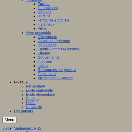
Europe
International
Régions
Ruralité
Territoires et projets
Tiers lieux
Villes
Vivre ensemble
Citoyenneté
Culture européenne
Démocratie
Egalité Hommes/Femmes
Ethique
Gouvernance
Inclusion
Laïcité
Ressources citoyenneté
Tiers - lieux
Vie scolaire et sociale
Niveaux
Périscolaire
Ecole maternelle
Ecole élémentaire
Collège
Lycée
Université
Les auteurs
Menu
S'abonner à ce flux RSS
S'informer