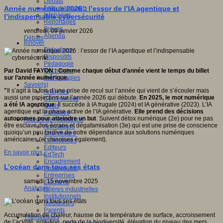
Débats
Faits marquants
Année numérique 2026 : l’essor de l’IA agentique et
Interviews
l’indispensable cybersécurité
Reportages
Brèves
vendredi, 09 janvier 2026
Agenda
Débats
Innover
Didactique
Dispositifs
Pédagogie
Recherche
Par David FAYON : Comme chaque début d’année vient le temps du billet
Technologies
sur l’année numérique.
Savoir(s)
"
Il s’agit à la fois d’une prise de recul sur l’année qui vient de s’écouler mais
Analyses
aussi une projection sur l’année 2026 qui débute.
En 2025, le mot numérique
Conférences
a été IA agentique
. Il succède à IA frugale (2024) et IA générative (2023). L’IA
Outils
agentique est la phase active de l’IA générative.
Elle prend des décisions
Pratiques
autonomes pour atteindre un but
. Suivent détox numérique (2e) pour ne pas
Acteurs de l'éducation
être esclave des écrans et dégafamisation (3e) qui est une prise de conscience
Animateurs
quoiqu’un peu tardive de notre dépendance aux solutions numériques
Chercheurs
américaines (et chinoises également).
Collectivités
Editeurs
En savoir plus...
EdTech
Encadrement
L’océan dans tous ses états
Enseignants
Entreprises
samedi, 15 novembre 2025
Etudiants
Analyses
Filières industrielles
Institutionnels
Médiateurs
Parents
Accumulation de chaleur, hausse de la température de surface, accroissement
Thématiques
de l’acidité, pollution, perte de la biodiversité, élévation du niveau des mers…