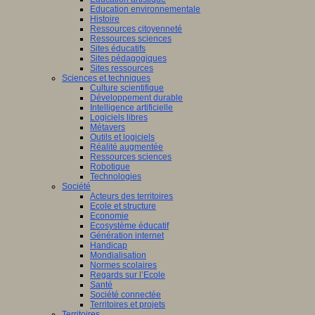
Education environnementale
Histoire
Ressources citoyenneté
Ressources sciences
Sites éducatifs
Sites pédagogiques
Sites ressources
Sciences et techniques
Culture scientifique
Développement durable
Intelligence artificielle
Logiciels libres
Métavers
Outils et logiciels
Réalité augmentée
Ressources sciences
Robotique
Technologies
Société
Acteurs des territoires
Ecole et structure
Economie
Ecosystème éducatif
Génération internet
Handicap
Mondialisation
Normes scolaires
Regards sur l’Ecole
Santé
Société connectée
Territoires et projets
Territoires