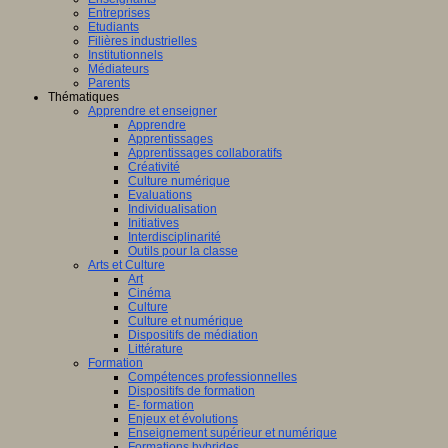
ligence
Entreprises
lle.
Etudiants
on
Filières industrielles
Institutionnels
Médiateurs
Parents
Thématiques
Apprendre et enseigner
al
Apprendre
Apprentissages
Apprentissages collaboratifs
Créativité
Culture numérique
bre,
Evaluations
Individualisation
Initiatives
Interdisciplinarité
Outils pour la classe
Arts et Culture
Art
nts,
Cinéma
,
Culture
eurs
Culture et numérique
Dispositifs de médiation
teurs
Littérature
Formation
Compétences professionnelles
Dispositifs de formation
E- formation
Enjeux et évolutions
Enseignement supérieur et numérique
Formations hybrides