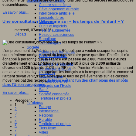
positionne comme un observatoire mondial des futures percées technologiques
Sciences et techniques
et scientifiques.
Culture scientifique
Développement durable
En savoir plus...
Intelligence artificielle
Logiciels libres
Une consultation citoyenne sur « les temps de l’enfant » ?
Métavers
Outils et logiciels
mercredi, 07 mai 2025
Réalité augmentée
Débats
Ressources sciences
Robotique
Technologies
Société
L’empressement du Président de la République à vouloir occuper les esprits
Acteurs des territoires
sur un énième aménagement du temps scolaire pose question. En effet, il n’a
Ecole et structure
échappé à personne que
la France est passée de 2.000 milliards d’euros
Economie
d’endettement en 2017 (plus de 80% du PIB) à plus de 3.300 milliards
Ecosystème éducatif
d’euros en 2025
(plus de 110% du PIB), et le Premier Ministre tente maintenant
Génération internet
de sauver la situation en appelant les français « à la responsabilité », comme si
Handicap
l’argent devait venir d’eux, alors que le taux de prélèvements sur les classes
Mondialisation
moyennes bat des records,
la France étant l’un des champions des impôts
Normes scolaires
dans l’Union européenne
.
Regards sur l’Ecole
Santé
En savoir plus...
Société connectée
Territoires et projets
Précédent
Territoires
1
Europe
2
International
3
Régions
4
Ruralité
5
Territoires et projets
6
Tiers lieux
7
Villes
8