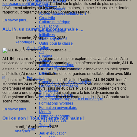
Apprendre et enseigner
les océans sont en danger
. Partout sur le globe, ils sont de plus en plus
Apprendre
sévèrement affectés par les activités humaines, comme le constate le dernier
Apprentissages
rapport du programme européen Copernicus Marine.
Apprentissages collaboratifs
Créativité
En savoir plus...
Culture numérique
Evaluations
ALL IN, un carrefour incontournable …
Individualisation
Initiatives
dimanche, 28 septembre 2025
Interdisciplinarité
Reportages
Outils pour la classe
Arts et Culture
Art
Cinéma
ALL IN, un carrefour incontournable …pour explorer les avancées de l’IA au
Culture
service de la transformation
économique.
La conférence internationale,
ALL IN
Culture et numérique
[i]
Dispositifs de médiation
est une initiative de
SCALE AI.
, pôle canadien d'innovation en intelligence
Littérature
artificielle (IA) reconnu mondialement et organisée en collaboration avec
Mila
Formation
[ii]
, Institut québécois d'intelligence artificielle. L’édition
ALL IN 2025
, tenu à
Compétences professionnelles
Montréal les 24 et 25 septembre, a réuni près de 6 500 dirigeants, experts,
Dispositifs de formation
chercheurs et innovateurs issus de 40 pays. Plus de 200 conférenciers ont
E- formation
contribué à une programmation qui souligne à la fois le dynamisme de
Enjeux et évolutions
l’écosystème d’innovation canadien et le leadership de l’IA du Canada sur la
Enseignement supérieur et numérique
scène mondiale.
Formations hybrides
Formation universitaire
En savoir plus...
Mooc’s
Outils collaboratifs
Oui ou non ! Tout est entre nos mains !
Sites ressources
Tutorat
mardi, 16 septembre 2025
Jeux
Analyses
Jeu et éducation