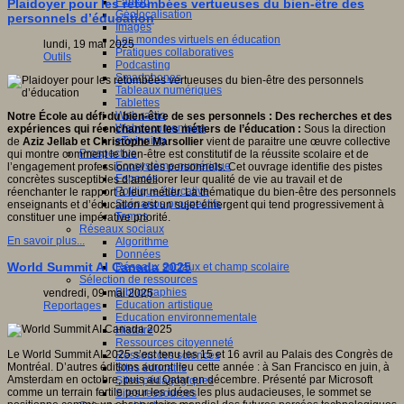
Fablab
Plaidoyer pour les retombées vertueuses du bien-être des
Géolocalisation
personnels d’éducation
Images
Les mondes virtuels en éducation
lundi, 19 mai 2025
Pratiques collaboratives
Outils
Podcasting
Smartphones
Tableaux numériques
Tablettes
Web radio
Notre École au défi du bien-être de ses personnels : Des recherches et des
Webdocumentaire
expériences qui réenchantent les métiers de l’éducation :
Sous la direction
eTwinning
de
Aziz Jellab et Christophe Marsollier
vient de paraitre une œuvre collective
Prospective
qui montre comment le bien-être est constitutif de la réussite scolaire et de
Ecosystème numérique
l’engagement professionnel des personnels. Cet ouvrage identifie des pistes
Espaces
concrètes susceptibles d’améliorer leur qualité de vie au travail et de
Politique éducative
réenchanter le rapport à leur métier. La thématique du bien-être des personnels
Scénarios prospectifs
enseignants et d’éducation est un sujet émergent qui tend progressivement à
Temps
constituer une impérative priorité.
Réseaux sociaux
En savoir plus...
Algorithme
Données
World Summit AI Canada 2025
Réseaux sociaux et champ scolaire
Sélection de ressources
Bibliographies
vendredi, 09 mai 2025
Education artistique
Reportages
Education environnementale
Histoire
Ressources citoyenneté
Le World Summit AI 2025 s’est tenu les 15 et 16 avril au Palais des Congrès de
Ressources sciences
Montréal. D’autres éditions auront lieu cette année : à San Francisco en juin, à
Sites éducatifs
Amsterdam en octobre, puis au Qatar en décembre. Présenté par Microsoft
Sites pédagogiques
comme un terrain fertile pour les idées les plus audacieuses, le sommet se
Sites ressources