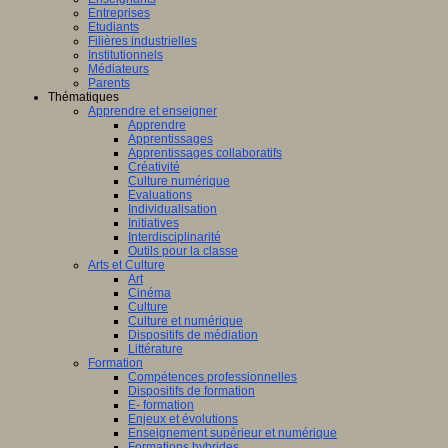
Entreprises
Etudiants
Filières industrielles
Institutionnels
Médiateurs
Parents
Thématiques
Apprendre et enseigner
Apprendre
Apprentissages
Apprentissages collaboratifs
Créativité
Culture numérique
Evaluations
Individualisation
Initiatives
Interdisciplinarité
Outils pour la classe
Arts et Culture
Art
Cinéma
Culture
Culture et numérique
Dispositifs de médiation
Littérature
Formation
Compétences professionnelles
Dispositifs de formation
E- formation
Enjeux et évolutions
Enseignement supérieur et numérique
Formations hybrides