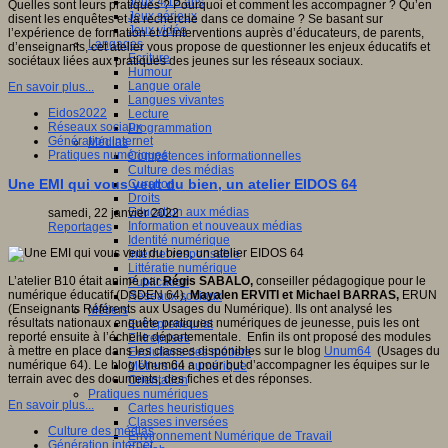
Jeux 4/12 ans
Quelles sont leurs pratiques ? Pourquoi et comment les accompagner ? Qu’en
Jeux sérieux
disent les enquêtes et la recherche dans ce domaine ? Se basant sur
Jeux vidéo
l’expérience de formation et d’interventions auprès d’éducateurs, de parents,
Langages
d’enseignants, cet atelier vous propose de questionner les enjeux éducatifs et
Ecriture
sociétaux liées aux pratiques des jeunes sur les réseaux sociaux.
Humour
Langue orale
En savoir plus...
Langues vivantes
Eidos2022
Lecture
Réseaux sociaux
Programmation
Génération internet
Médias
Pratiques numériques
Compétences informationnelles
Culture des médias
Une EMI qui vous veut du bien, un atelier EIDOS 64
Curation
Droits
Education aux médias
samedi, 22 janvier 2022
Information et nouveaux médias
Reportages
Identité numérique
Internet responsable
Littératie numérique
L’atelier B10 était animé par
Régis SABALO,
conseiller pédagogique pour le
Publication
numérique éducatif (DSDEN 64),
Mayalen ERVITI et Michael BARRAS,
ERUN
Réseaux sociaux
(Enseignants Référents aux Usages du Numérique). Ils ont analysé les
Métiers
résultats nationaux enquête pratiques numériques de jeunesse, puis les ont
Entrepreneuriat
reporté ensuite à l’échelle départementale. Enfin ils ont proposé des modules
Entreprises
à mettre en place dans les classes disponibles sur le blog
Unum64
(Usages du
Evolutions des métiers
numérique 64). Le blog Unum64 a pour but d’accompagner les équipes sur le
Métiers du numérique
terrain avec des documents, des fiches et des réponses.
Orientation
Pratiques numériques
En savoir plus...
Cartes heuristiques
Classes inversées
Culture des médias
Environnement Numérique de Travail
Génération internet