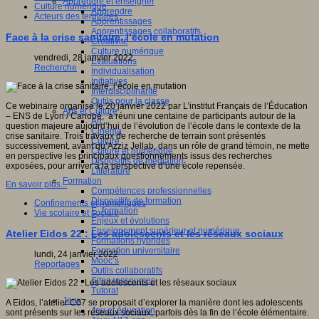
Apprendre et enseigner
Culture numérique
Apprendre
Acteurs des territoires
Apprentissages
Apprentissages collaboratifs
Face à la crise sanitaire, l’école en mutation
Créativité
Culture numérique
vendredi, 28 janvier 2022
Evaluations
Recherche
Individualisation
Initiatives
Interdisciplinarité
Outils pour la classe
Ce webinaire organisé le 20 janvier 2022 par L’institut Français de l’Éducation
Arts et Culture
– ENS de Lyon / Canopé, a réuni une centaine de participants autour de la
Art
question majeure aujourd’hui de l’évolution de l’école dans le contexte de la
Cinéma
crise sanitaire. Trois travaux de recherche de terrain sont présentés
Culture
successivement, avant qu’Azziz Jellab, dans un rôle de grand témoin, ne mette
Culture et numérique
en perspective les principaux questionnements issus des recherches
Dispositifs de médiation
exposées, pour arriver à la perspective d’une école repensée.
Littérature
Formation
En savoir plus...
Compétences professionnelles
Dispositifs de formation
Confinements et numériques
E- formation
Vie scolaire et sociale
Enjeux et évolutions
Enseignement supérieur et numérique
Atelier Eidos 22 : Les adolescents et les réseaux sociaux
Formations hybrides
Formation universitaire
lundi, 24 janvier 2022
Mooc’s
Reportages
Outils collaboratifs
Sites ressources
Tutorat
Jeux
A Eidos, l’atelier C07 se proposait d’explorer la manière dont les adolescents
Jeu et éducation
sont présents sur les réseaux sociaux, parfois dès la fin de l’école élémentaire.