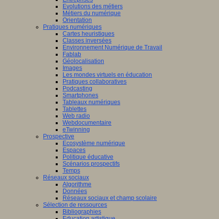
Evolutions des métiers
Métiers du numérique
Orientation
Pratiques numériques
Cartes heuristiques
Classes inversées
Environnement Numérique de Travail
Fablab
Géolocalisation
Images
Les mondes virtuels en éducation
Pratiques collaboratives
Podcasting
Smartphones
Tableaux numériques
Tablettes
Web radio
Webdocumentaire
eTwinning
Prospective
Ecosystème numérique
Espaces
Politique éducative
Scénarios prospectifs
Temps
Réseaux sociaux
Algorithme
Données
Réseaux sociaux et champ scolaire
Sélection de ressources
Bibliographies
Education artistique