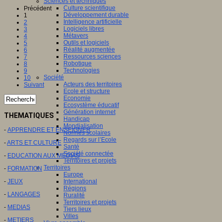
Sciences et techniques
Culture scientifique
Précédent
Développement durable
1
Intelligence artificielle
2
Logiciels libres
3
Métavers
4
Outils et logiciels
5
Réalité augmentée
6
Ressources sciences
7
Robotique
8
Technologies
9
Société
10
Acteurs des territoires
Suivant
Ecole et structure
Economie
Ecosystème éducatif
Génération internet
THEMATIQUES
Handicap
Mondialisation
-
APPRENDRE ET ENSEIGNER
Normes scolaires
Regards sur l’Ecole
-
ARTS ET CULTURE
Santé
Société connectée
-
EDUCATION AUX MEDIAS
Territoires et projets
Territoires
-
FORMATION
Europe
International
-
JEUX
Régions
-
LANGAGES
Ruralité
Territoires et projets
-
MEDIAS
Tiers lieux
Villes
-
METIERS