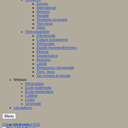
Europe
International
Régions
Ruralité
Territoires et projets
Tiers lieux
Villes
Vivre ensemble
Citoyenneté
Culture européenne
Démocratie
Egalité Hommes/Femmes
Ethique
Gouvernance
Inclusion
Laïcité
Ressources citoyenneté
Tiers - lieux
Vie scolaire et sociale
Niveaux
Périscolaire
Ecole maternelle
Ecole élémentaire
Collège
Lycée
Université
Les auteurs
Menu
S'abonner à ce flux RSS
S'informer