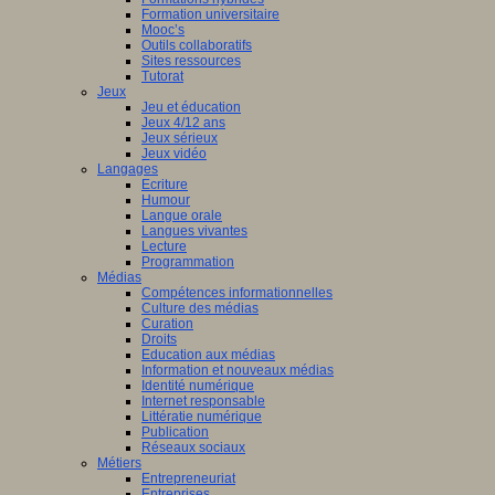
Formation universitaire
Mooc’s
Outils collaboratifs
Sites ressources
Tutorat
Jeux
Jeu et éducation
Jeux 4/12 ans
Jeux sérieux
Jeux vidéo
Langages
Ecriture
Humour
Langue orale
Langues vivantes
Lecture
Programmation
Médias
Compétences informationnelles
Culture des médias
Curation
Droits
Education aux médias
Information et nouveaux médias
Identité numérique
Internet responsable
Littératie numérique
Publication
Réseaux sociaux
Métiers
Entrepreneuriat
Entreprises