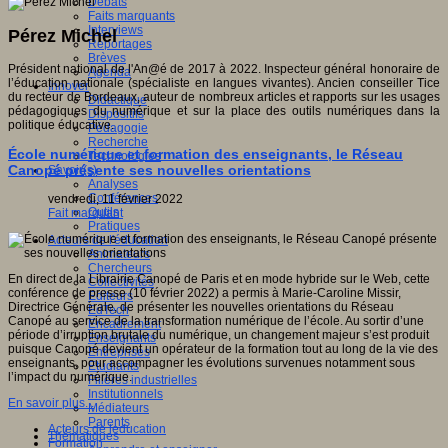
Débats
Faits marquants
Interviews
Pérez Michel
Reportages
Brèves
Président national de l'An@é de 2017 à 2022. Inspecteur général honoraire de
Agenda
l’éducation nationale (spécialiste en langues vivantes). Ancien conseiller Tice
Innover
du recteur de Bordeaux, auteur de nombreux articles et rapports sur les usages
Didactique
pédagogiques du numérique et sur la place des outils numériques dans la
Dispositifs
politique éducative.
Pédagogie
Recherche
École numérique et formation des enseignants, le Réseau
Technologies
Canopé présente ses nouvelles orientations
Savoir(s)
Analyses
Conférences
vendredi, 11 février 2022
Outils
Fait marquant
Pratiques
Acteurs de l'éducation
Animateurs
Chercheurs
En direct de la Librairie Canopé de Paris et en mode hybride sur le Web, cette
Collectivités
conférence de presse (10 février 2022) a permis à Marie-Caroline Missir,
Editeurs
Directrice Générale, de présenter les nouvelles orientations du Réseau
EdTech
Canopé au service de la transformation numérique de l’école. Au sortir d’une
Encadrement
période d’irruption brutale du numérique, un changement majeur s’est produit
Enseignants
puisque Canopé devient un opérateur de la formation tout au long de la vie des
Entreprises
enseignants, pour accompagner les évolutions survenues notamment sous
Etudiants
l’impact du numérique.
Filières industrielles
Institutionnels
En savoir plus...
Médiateurs
Parents
Acteurs de leducation
Thématiques
Formation