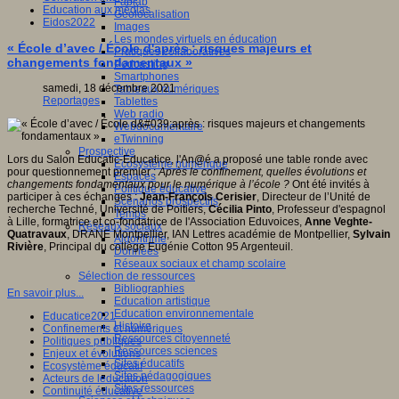
Fablab
Education aux médias
Géolocalisation
Eidos2022
Images
Les mondes virtuels en éducation
« École d’avec / École d'après : risques majeurs et
Pratiques collaboratives
changements fondamentaux »
Podcasting
Smartphones
samedi, 18 décembre 2021
Tableaux numériques
Reportages
Tablettes
Web radio
Webdocumentaire
eTwinning
Prospective
Lors du Salon Educatic-Educatice, l'An@é a proposé une table ronde avec
Ecosystème numérique
pour questionnement premier :
Après le confinement, quelles évolutions et
Espaces
changements fondamentaux pour le numérique à l’école ?
Ont été invités à
Politique éducative
participer à ces échanges :
Jean-François Cerisier
, Directeur de l’Unité de
Scénarios prospectifs
recherche Techné, Université de Poitiers,
Cécilia Pinto
, Professeur d'espagnol
Temps
à Lille, formatrice et co-fondatrice de l'Association Eduvoices,
Anne Veghte-
Réseaux sociaux
Quatravaux
, DRANE Montpellier, IAN Lettres académie de Montpellier,
Sylvain
Algorithme
Rivière
, Principal du collège Eugénie Cotton 95 Argenteuil.
Données
Réseaux sociaux et champ scolaire
Sélection de ressources
Bibliographies
En savoir plus...
Education artistique
Education environnementale
Educatice2021
Histoire
Confinements et numériques
Ressources citoyenneté
Politiques publiques
Ressources sciences
Enjeux et évolutions
Sites éducatifs
Ecosystème éducatif
Sites pédagogiques
Acteurs de leducation
Sites ressources
Continuité éducative