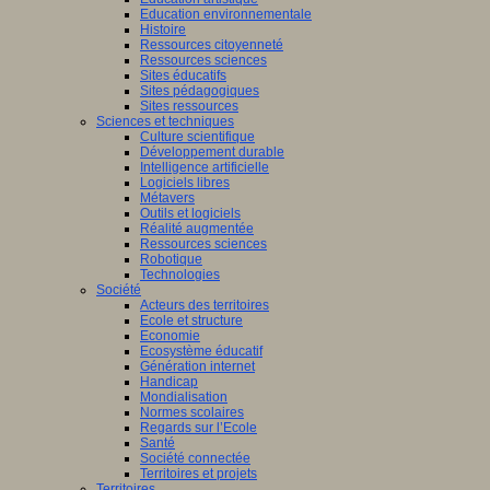
Education environnementale
Histoire
Ressources citoyenneté
Ressources sciences
Sites éducatifs
Sites pédagogiques
Sites ressources
Sciences et techniques
Culture scientifique
Développement durable
Intelligence artificielle
Logiciels libres
Métavers
Outils et logiciels
Réalité augmentée
Ressources sciences
Robotique
Technologies
Société
Acteurs des territoires
Ecole et structure
Economie
Ecosystème éducatif
Génération internet
Handicap
Mondialisation
Normes scolaires
Regards sur l’Ecole
Santé
Société connectée
Territoires et projets
Territoires