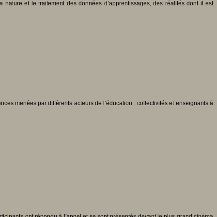
la nature et le traitement des données d’apprentissages, des réalités dont il est
ces menées par différents acteurs de l’éducation : collectivités et enseignants à
ticipants ont répondu à l'appel et se sont présentés devant le plus grand cinéma