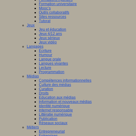
Formation universitaire
Mooc’s
Outils collaboratifs
Sites ressources
Tutorat
Jeux
Jeu et éducation
Jeux 4/12 ans
Jeux sérieux
Jeux vidéo
Langages
Ecriture
Humour
Langue orale
Langues vivantes
Lecture
Programmation
Médias
Compétences informationnelles
Culture des médias
Curation
Droits
Education aux médias
Information et nouveaux médias
Identité numérique
Internet responsable
Littératie numérique
Publication
Réseaux sociaux
Métiers
Entrepreneuriat
Entreprises