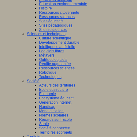
Education environnementale
Histoire
Ressources citoyenneté
Ressources sciences
Sites éducatifs
Sites pédagogiques
Sites ressources
Sciences et techniques
Culture scientifique
Développement durable
Intelligence artificielle
Logiciels libres
Métavers
Outils et logiciels
Réalité augmentée
Ressources sciences
Robotique
Technologies
Société
Acteurs des territoires
Ecole et structure
Economie
Ecosystème éducatif
Génération internet
Handicap
Mondialisation
Normes scolaires
Regards sur l’Ecole
Santé
Société connectée
Territoires et projets
Territoires