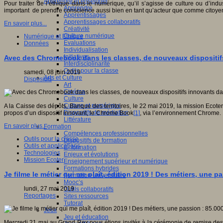
Apprendre et enseigner
Pour traiter de l’éthique dans le numérique, qu’il s’agisse de culture ou d’indu
Apprendre
important de prendre conscience aussi bien en tant qu’acteur que comme citoye
Apprentissages
Apprentissages collaboratifs
En savoir plus...
Créativité
Culture numérique
Numérique et Ethique
Evaluations
Données
Individualisation
Initiatives
Avec des Chromebook dans les classes, de nouveaux dispositif
Interdisciplinarité
Outils pour la classe
samedi, 08 juin 2019
Arts et Culture
Dispositifs
Art
Cinéma
Culture
Culture et numérique
A la Caisse des dépôts, Banque des territoires, le 22 mai 2019, la mission Ecote
Dispositifs de médiation
propos d’un dispositif innovant, le Chrome Book
[1]
, via l’environnement Chrome.
Littérature
En savoir plus...
Formation
Compétences professionnelles
Outils pour la classe
Dispositifs de formation
Outils et applications
E- formation
Technologies
Enjeux et évolutions
Mission Ecoter
Enseignement supérieur et numérique
Formations hybrides
Je filme le métier qui me plaît, édition 2019 ! Des métiers, une 
Formation universitaire
Mooc’s
lundi, 27 mai 2019
Outils collaboratifs
Reportages
Sites ressources
Tutorat
Jeux
Jeu et éducation
Mercredi 21 mai au Grand Rex nous étions invités à la cérémonie de remise des p