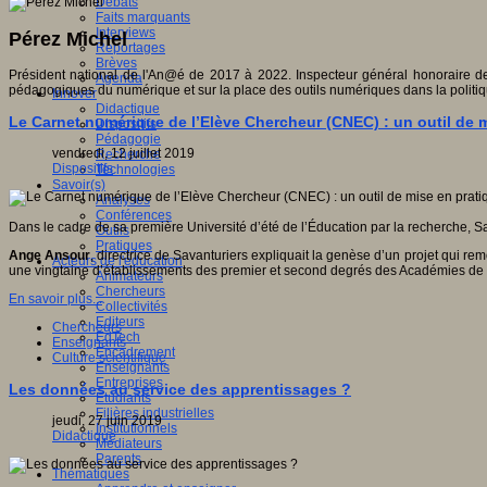
Débats
Faits marquants
Interviews
Pérez Michel
Reportages
Brèves
Président national de l'An@é de 2017 à 2022. Inspecteur général honoraire de 
Agenda
pédagogiques du numérique et sur la place des outils numériques dans la politiq
Innover
Didactique
Le Carnet numérique de l’Elève Chercheur (CNEC) : un outil de 
Dispositifs
Pédagogie
vendredi, 12 juillet 2019
Recherche
Dispositifs
Technologies
Savoir(s)
Analyses
Conférences
Dans le cadre de sa première Université d’été de l’Éducation par la recherche, S
Outils
Pratiques
Ange Ansour
, directrice de Savanturiers expliquait la genèse d’un projet qui r
Acteurs de l'éducation
une vingtaine d’établissements des premier et second degrés des Académies de 
Animateurs
Chercheurs
En savoir plus...
Collectivités
Editeurs
Chercheurs
EdTech
Enseignants
Encadrement
Culture scientifique
Enseignants
Entreprises
Les données au service des apprentissages ?
Etudiants
Filières industrielles
jeudi, 27 juin 2019
Institutionnels
Didactique
Médiateurs
Parents
Thématiques