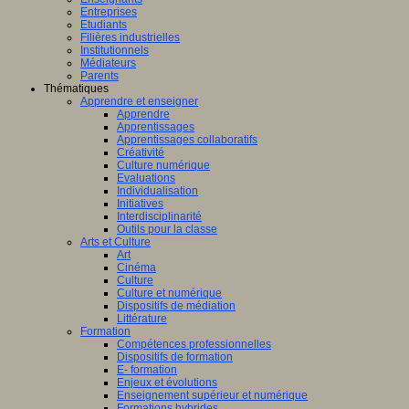
Entreprises
Etudiants
Filières industrielles
Institutionnels
Médiateurs
Parents
Thématiques
Apprendre et enseigner
Apprendre
Apprentissages
Apprentissages collaboratifs
Créativité
Culture numérique
Evaluations
Individualisation
Initiatives
Interdisciplinarité
Outils pour la classe
Arts et Culture
Art
Cinéma
Culture
Culture et numérique
Dispositifs de médiation
Littérature
Formation
Compétences professionnelles
Dispositifs de formation
E- formation
Enjeux et évolutions
Enseignement supérieur et numérique
Formations hybrides