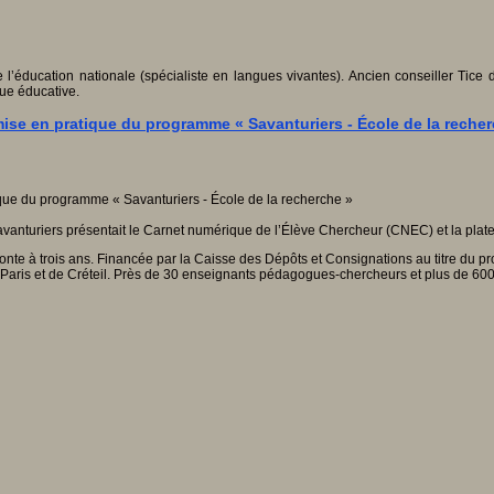
l’éducation nationale (spécialiste en langues vivantes). Ancien conseiller Tice 
ue éducative.
mise en pratique du programme « Savanturiers - École de la reche
avanturiers présentait le Carnet numérique de l’Élève Chercheur (CNEC) et la plate
emonte à trois ans. Financée par la Caisse des Dépôts et Consignations au titre du p
Paris et de Créteil. Près de 30 enseignants pédagogues-chercheurs et plus de 600