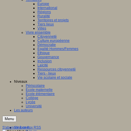
Europe
International
Régions
Ruralité
Territoires et projets
Tiers lieux
Villes
Vivre ensemble
Citoyenneté
Culture européenne
Démocratie
Egalité Hommes/Femmes
Ethique
Gouvernance
Inclusion
Laïcité
Ressources citoyenneté
Tiers - lieux
Vie scolaire et sociale
Niveaux
Périscolaire
Ecole maternelle
Ecole élémentaire
Collège
Lycée
Université
Les auteurs
Menu
S'abonner à ce flux RSS
S'informer