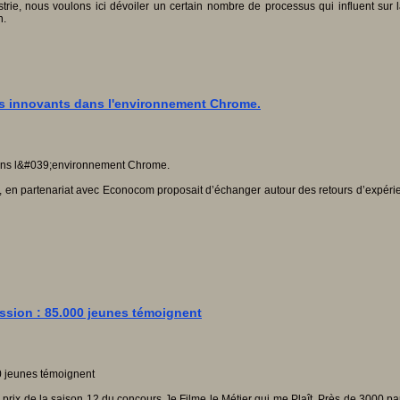
strie, nous voulons ici dévoiler un certain nombre de processus qui influent sur 
n.
s innovants dans l'environnement Chrome.
r, en partenariat avec Econocom proposait d’échanger autour des retours d’expérien
passion : 85.000 jeunes témoignent
rix de la saison 12 du concours Je Filme le Métier qui me Plaît. Près de 3000 par