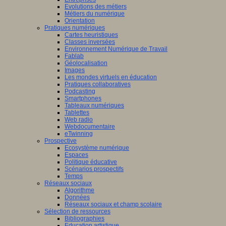
Evolutions des métiers
Métiers du numérique
Orientation
Pratiques numériques
Cartes heuristiques
Classes inversées
Environnement Numérique de Travail
Fablab
Géolocalisation
Images
Les mondes virtuels en éducation
Pratiques collaboratives
Podcasting
Smartphones
Tableaux numériques
Tablettes
Web radio
Webdocumentaire
eTwinning
Prospective
Ecosystème numérique
Espaces
Politique éducative
Scénarios prospectifs
Temps
Réseaux sociaux
Algorithme
Données
Réseaux sociaux et champ scolaire
Sélection de ressources
Bibliographies
Education artistique