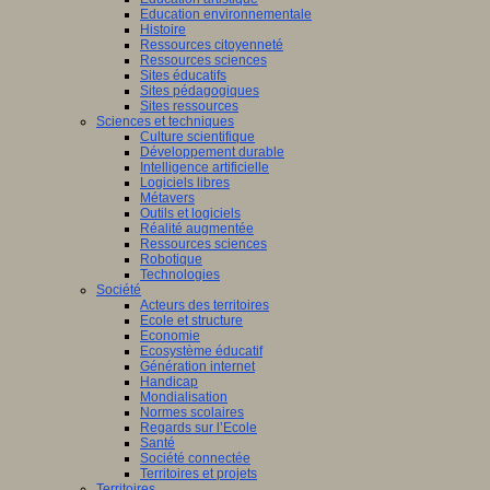
Education environnementale
Histoire
Ressources citoyenneté
Ressources sciences
Sites éducatifs
Sites pédagogiques
Sites ressources
Sciences et techniques
Culture scientifique
Développement durable
Intelligence artificielle
Logiciels libres
Métavers
Outils et logiciels
Réalité augmentée
Ressources sciences
Robotique
Technologies
Société
Acteurs des territoires
Ecole et structure
Economie
Ecosystème éducatif
Génération internet
Handicap
Mondialisation
Normes scolaires
Regards sur l’Ecole
Santé
Société connectée
Territoires et projets
Territoires