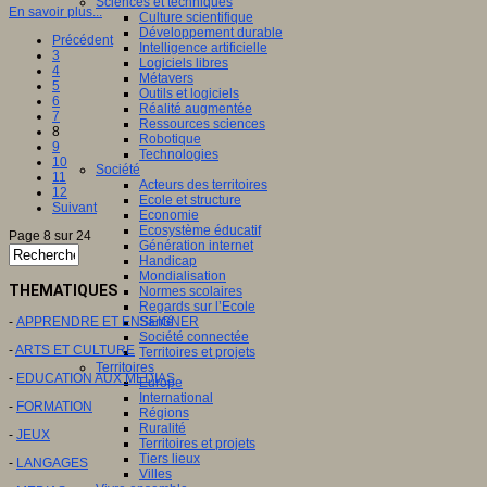
Sciences et techniques
En savoir plus...
Culture scientifique
Développement durable
Précédent
Intelligence artificielle
3
Logiciels libres
4
Métavers
5
Outils et logiciels
6
Réalité augmentée
7
Ressources sciences
8
Robotique
9
Technologies
10
Société
11
Acteurs des territoires
12
Ecole et structure
Suivant
Economie
Ecosystème éducatif
Page 8 sur 24
Génération internet
Handicap
Mondialisation
THEMATIQUES
Normes scolaires
Regards sur l’Ecole
-
APPRENDRE ET ENSEIGNER
Santé
Société connectée
-
ARTS ET CULTURE
Territoires et projets
Territoires
-
EDUCATION AUX MEDIAS
Europe
International
-
FORMATION
Régions
Ruralité
-
JEUX
Territoires et projets
Tiers lieux
-
LANGAGES
Villes