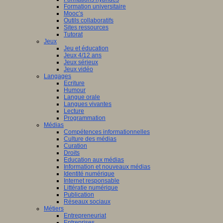
Formation universitaire
Mooc’s
Outils collaboratifs
Sites ressources
Tutorat
Jeux
Jeu et éducation
Jeux 4/12 ans
Jeux sérieux
Jeux vidéo
Langages
Ecriture
Humour
Langue orale
Langues vivantes
Lecture
Programmation
Médias
Compétences informationnelles
Culture des médias
Curation
Droits
Education aux médias
Information et nouveaux médias
Identité numérique
Internet responsable
Littératie numérique
Publication
Réseaux sociaux
Métiers
Entrepreneuriat
Entreprises