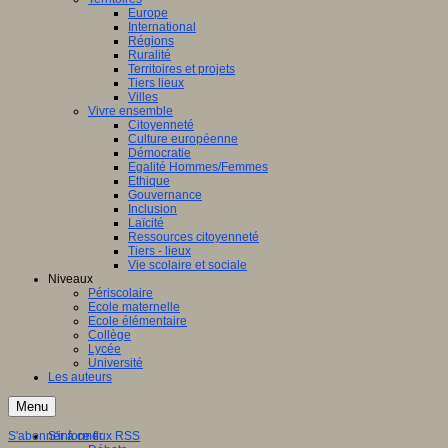
Europe
International
Régions
Ruralité
Territoires et projets
Tiers lieux
Villes
Vivre ensemble
Citoyenneté
Culture européenne
Démocratie
Egalité Hommes/Femmes
Ethique
Gouvernance
Inclusion
Laïcité
Ressources citoyenneté
Tiers - lieux
Vie scolaire et sociale
Niveaux
Périscolaire
Ecole maternelle
Ecole élémentaire
Collège
Lycée
Université
Les auteurs
Menu
S'abonner à ce flux RSS
S'informer