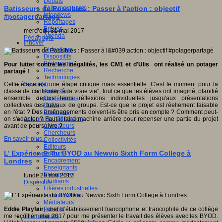
Débats
Faits marquants
Batisseurs de Possibles : Passer à l'action : objectif
Interviews
#potagerpartagé
Reportages
Brèves
mercredi, 31 mai 2017
Agenda
Pédagogie
Innover
Didactique
Dispositifs
Pédagogie
Pour lutter contre les inégalités, les CM1 et d'Ulis ont réalisé un potager
Recherche
partagé !
Technologies
Savoir(s)
Cette étape est une étape critique mais essentielle. C'est le moment pour la
Analyses
classe de confronter "à la vraie vie", tout ce que les élèves ont imaginé, planifié
Conférences
ensemble depuis leurs réflexions individuelles jusqu'aux présentations
Outils
collectives des travaux de groupe. Est-ce que le projet est réellement faisable
Pratiques
en l'état ? Des aménagements doivent-ils être pris en compte ? Comment peut-
Acteurs de l'éducation
on s'adapter ? Faut-il faire machine arrière pour repenser une partie du projet
Animateurs
avant de poursuivre ?
Chercheurs
En savoir plus...
Collectivités
Editeurs
L’ Expérience du BYOD au Newvic Sixth Form College à
EdTech
Encadrement
Londres
Enseignants
Entreprises
lundi, 29 mai 2017
Etudiants
Dispositifs
Filières industrielles
Institutionnels
Médiateurs
Parents
Eddie Playfair
, chef d’établissement francophone et francophile de ce collège
Thématiques
me reçoit en mai 2017 pour me présenter le travail des élèves avec les BYOD.