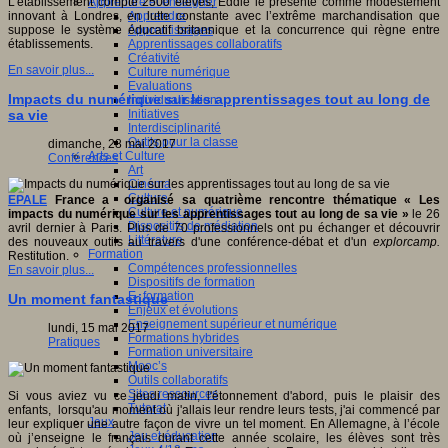
Apprendre et enseigner
L’établissement compte 2500 élèves, Eddie le présente comme modestement
Apprendre
innovant à Londres, en lutte constante avec l’extrême marchandisation que
Apprentissages
suppose le système éducatif britannique et la concurrence qui règne entre
Apprentissages collaboratifs
établissements.
Créativité
En savoir plus...
Culture numérique
Evaluations
Impacts du numérique sur les apprentissages tout au long de
Individualisation
Initiatives
sa vie
Interdisciplinarité
Outils pour la classe
dimanche, 28 mai 2017
Arts et Culture
Conférences
Art
Cinéma
Culture
EPALE
France a organisé sa quatrième rencontre thématique « Les
Culture et numérique
impacts du numérique sur les apprentissages tout au long de sa vie »
le 26
Dispositifs de médiation
avril dernier à Paris. Plus de 70 professionnels ont pu échanger et découvrir
Littérature
des nouveaux outils au travers d'une conférence-débat et d'un
explorcamp.
Formation
Restitution.
Compétences professionnelles
En savoir plus...
Dispositifs de formation
E- formation
Un moment fantastique
Enjeux et évolutions
Enseignement supérieur et numérique
lundi, 15 mai 2017
Formations hybrides
Pratiques
Formation universitaire
Mooc’s
Outils collaboratifs
Sites ressources
Si vous aviez vu ce jeudi matin, l'étonnement d'abord, puis le plaisir des
Tutorat
enfants, lorsqu'au moment où j'allais leur rendre leurs tests, j'ai commencé par
Jeux
leur expliquer une autre façon de vivre un tel moment. En Allemagne, à l’école
Jeu et éducation
où j’enseigne le français durant cette année scolaire, les élèves sont très