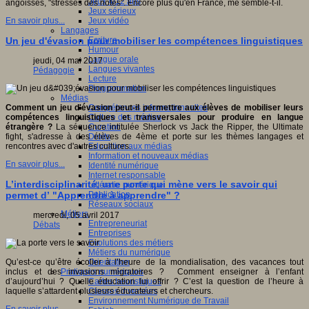
Jeux 4/12 ans
angoissés, "stressés des notes". Encore plus qu'en France, me semble-t-il.
Jeux sérieux
Jeux vidéo
En savoir plus...
Langages
Ecriture
Un jeu d'évasion pour mobiliser les compétences linguistiques
Humour
Langue orale
jeudi, 04 mai 2017
Langues vivantes
Pédagogie
Lecture
Programmation
Médias
Compétences informationnelles
Comment un jeu d'évasion peut-il permettre aux élèves de mobiliser leurs
Culture des médias
compétences linguistiques et transversales pour produire en langue
Curation
étrangère ?
La séquence intitulée Sherlock vs Jack the Ripper, the Ultimate
Droits
fight, s'adresse à des élèves de 4ème et porte sur les thèmes langages et
Education aux médias
rencontres avec d'autres cultures.
Information et nouveaux médias
En savoir plus...
Identité numérique
Internet responsable
L’interdisciplinarité, une porte qui mène vers le savoir qui
Littératie numérique
Publication
permet d’ "Apprendre à apprendre" ?
Réseaux sociaux
Métiers
mercredi, 05 avril 2017
Entrepreneuriat
Débats
Entreprises
Evolutions des métiers
Métiers du numérique
Orientation
Qu’est-ce qu’être écolier à l’heure de la mondialisation, des vacances tout
Pratiques numériques
inclus et des invasions migratoires ? Comment enseigner à l’enfant
Cartes heuristiques
d’aujourd’hui ? Quelle éducation lui offrir ? C’est la question de l’heure à
Classes inversées
laquelle s’attardent plusieurs éducateurs et chercheurs.
Environnement Numérique de Travail