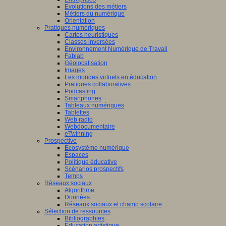
Evolutions des métiers
Métiers du numérique
Orientation
Pratiques numériques
Cartes heuristiques
Classes inversées
Environnement Numérique de Travail
Fablab
Géolocalisation
Images
Les mondes virtuels en éducation
Pratiques collaboratives
Podcasting
Smartphones
Tableaux numériques
Tablettes
Web radio
Webdocumentaire
eTwinning
Prospective
Ecosystème numérique
Espaces
Politique éducative
Scénarios prospectifs
Temps
Réseaux sociaux
Algorithme
Données
Réseaux sociaux et champ scolaire
Sélection de ressources
Bibliographies
Education artistique