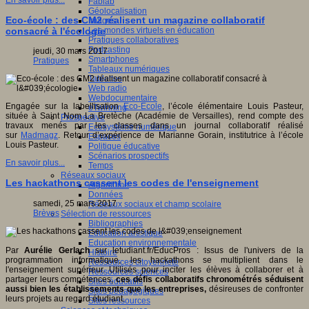
En savoir plus...
Fablab
Géolocalisation
Eco-école : des CM2 réalisent un magazine collaboratif
Images
Les mondes virtuels en éducation
consacré à l'écologie
Pratiques collaboratives
Podcasting
jeudi, 30 mars 2017
Smartphones
Pratiques
Tableaux numériques
Tablettes
Web radio
Webdocumentaire
Engagée sur la labellisation
Eco-Ecole
, l’école élémentaire Louis Pasteur,
eTwinning
située à Saint Nom La Bretèche (Académie de Versailles), rend compte des
Prospective
travaux menés par les classes dans un journal collaboratif réalisé
Ecosystème numérique
sur
Madmagz
. Retour d’expérience de Marianne Gorain, institutrice à l’école
Espaces
Louis Pasteur.
Politique éducative
Scénarios prospectifs
En savoir plus...
Temps
Réseaux sociaux
Les hackathons cassent les codes de l'enseignement
Algorithme
Données
samedi, 25 mars 2017
Réseaux sociaux et champ scolaire
Brèves
Sélection de ressources
Bibliographies
Education artistique
Education environnementale
Par
Aurélie Gerlach
sur letudiant.fr/EducPros : Issus de l'univers de la
Histoire
programmation informatique, les hackathons se multiplient dans le
Ressources citoyenneté
l'enseignement supérieur. Utilisés pour inciter les élèves à collaborer et à
Ressources sciences
partager leurs compétences,
ces défis collaboratifs chronométrés séduisent
Sites éducatifs
aussi bien les établissements que les entreprises,
désireuses de confronter
Sites pédagogiques
leurs projets au regard étudiant.
Sites ressources