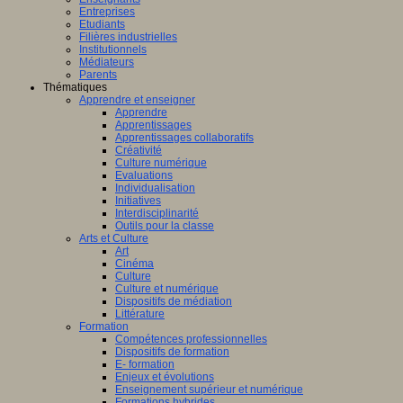
Entreprises
Etudiants
Filières industrielles
Institutionnels
Médiateurs
Parents
Thématiques
Apprendre et enseigner
Apprendre
Apprentissages
Apprentissages collaboratifs
Créativité
Culture numérique
Evaluations
Individualisation
Initiatives
Interdisciplinarité
Outils pour la classe
Arts et Culture
Art
Cinéma
Culture
Culture et numérique
Dispositifs de médiation
Littérature
Formation
Compétences professionnelles
Dispositifs de formation
E- formation
Enjeux et évolutions
Enseignement supérieur et numérique
Formations hybrides