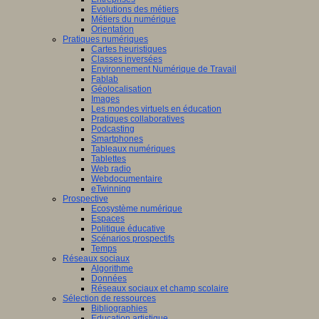
Evolutions des métiers
Métiers du numérique
Orientation
Pratiques numériques
Cartes heuristiques
Classes inversées
Environnement Numérique de Travail
Fablab
Géolocalisation
Images
Les mondes virtuels en éducation
Pratiques collaboratives
Podcasting
Smartphones
Tableaux numériques
Tablettes
Web radio
Webdocumentaire
eTwinning
Prospective
Ecosystème numérique
Espaces
Politique éducative
Scénarios prospectifs
Temps
Réseaux sociaux
Algorithme
Données
Réseaux sociaux et champ scolaire
Sélection de ressources
Bibliographies
Education artistique