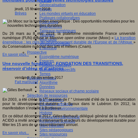
mondiales pour les nouvelles technologies durables
Fablab
Géolocalisation
jeudi, 15 février 2018
Images
Brèves
Les mondes virtuels en éducation
Pratiques collaboratives
Podcasting
Smartphones
Tableaux numériques
Du 26 mars au 8 mai 2018, la plateforme ministérielle France université
Tablettes
numérique (FUN) diffuse le
Massive open online course
(Mooc) «
La transition
Web radio
énergétique : les clés du développement durable de l'Europe et de l'Afrique
»
Webdocumentaire
du Conservatoire national des arts et métiers (Cnam).
eTwinning
Prospective
En savoir plus...
Ecosystème numérique
Espaces
Une nouvelle fondation : FONDATION DES TRANSITIONS,
Politique éducative
réservoir d’idées et d’actions
Scénarios prospectifs
Temps
vendredi, 08 décembre 2017
Réseaux sociaux
Fait marquant
Algorithme
Données
Réseaux sociaux et champ scolaire
Sélection de ressources
er
En 2003, a été créée la 1
session de l’ " Université d’été de la communication
Bibliographies
pour le développement durable " à Buoux dans le Lubéron. En 2012, la
Education artistique
manifestation s’installe à Bordeaux.
Education environnementale
Histoire
En ce début décembre 2017, Gilles Berhault, délégué général de la Fondation
Ressources citoyenneté
ACIDD a invité anciens intervenants et acteurs du développement durable pour
Ressources sciences
fêter les 15 ans de ce rassemblement annuel.
Sites éducatifs
Sites pédagogiques
En savoir plus...
Sites ressources