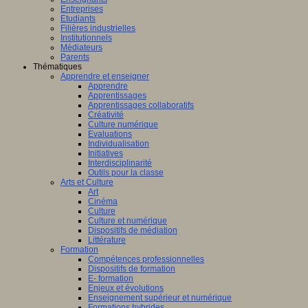
Entreprises
Etudiants
Filières industrielles
Institutionnels
Médiateurs
Parents
Thématiques
Apprendre et enseigner
Apprendre
Apprentissages
Apprentissages collaboratifs
Créativité
Culture numérique
Evaluations
Individualisation
Initiatives
Interdisciplinarité
Outils pour la classe
Arts et Culture
Art
Cinéma
Culture
Culture et numérique
Dispositifs de médiation
Littérature
Formation
Compétences professionnelles
Dispositifs de formation
E- formation
Enjeux et évolutions
Enseignement supérieur et numérique
Formations hybrides