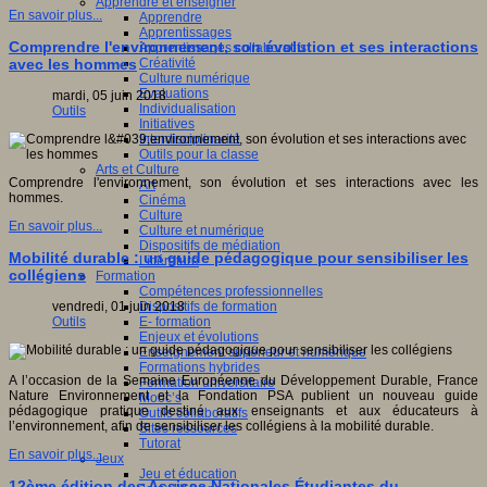
Apprendre et enseigner
En savoir plus...
Apprendre
Apprentissages
Comprendre l'environnement, son évolution et ses interactions
Apprentissages collaboratifs
Créativité
avec les hommes
Culture numérique
Evaluations
mardi, 05 juin 2018
Individualisation
Outils
Initiatives
Interdisciplinarité
Outils pour la classe
Arts et Culture
Comprendre l'environnement, son évolution et ses interactions avec les
Art
hommes.
Cinéma
Culture
En savoir plus...
Culture et numérique
Dispositifs de médiation
Mobilité durable : un guide pédagogique pour sensibiliser les
Littérature
collégiens
Formation
Compétences professionnelles
Dispositifs de formation
vendredi, 01 juin 2018
E- formation
Outils
Enjeux et évolutions
Enseignement supérieur et numérique
Formations hybrides
A l’occasion de la Semaine Européenne du Développement Durable, France
Formation universitaire
Nature Environnement et la Fondation PSA publient un nouveau guide
Mooc’s
pédagogique pratique destiné aux enseignants et aux éducateurs à
Outils collaboratifs
l’environnement, afin de sensibiliser les collégiens à la mobilité durable.
Sites ressources
Tutorat
En savoir plus...
Jeux
Jeu et éducation
12ème édition des Assises Nationales Étudiantes du