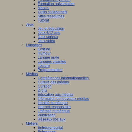
Formation universitaire
Mooc’s
Outils collaboratifs
Sites ressources
Tutorat
Jeux
Jeu et éducation
Jeux 4/12 ans
Jeux sérieux
Jeux vidéo
Langages
Ecriture
Humour
Langue orale
Langues vivantes
Lecture
Programmation
Médias
Compétences informationnelles
Culture des médias
Curation
Droits
Education aux médias
Information et nouveaux médias
Identité numérique
Internet responsable
Littératie numérique
Publication
Réseaux sociaux
Métiers
Entrepreneuriat
Entreprises