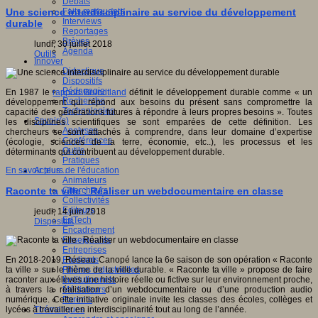
Débats
Faits marquants
Une science interdisciplinaire au service du développement
Interviews
durable
Reportages
Brèves
lundi, 30 juillet 2018
Agenda
Outils
Innover
Didactique
Dispositifs
Pédagogie
En 1987 le
rapport Brundtland
définit le développement durable comme « un
Recherche
développement qui répond aux besoins du présent sans compromettre la
Technologies
capacité des générations futures à répondre à leurs propres besoins ». Toutes
Savoir(s)
les disciplines scientifiques se sont emparées de cette définition. Les
Analyses
chercheurs se sont attachés à comprendre, dans leur domaine d’expertise
Conférences
(écologie, sciences de la terre, économie, etc..), les processus et les
Outils
déterminants qui contribuent au développement durable.
Pratiques
Acteurs de l'éducation
En savoir plus...
Animateurs
Chercheurs
Raconte ta ville : Réaliser un webdocumentaire en classe
Collectivités
Editeurs
jeudi, 14 juin 2018
EdTech
Dispositifs
Encadrement
Enseignants
Entreprises
Etudiants
En 2018-2019, Réseau Canopé lance la 6e saison de son opération « Raconte
Filières industrielles
ta ville » sur le thème de la ville durable. « Raconte ta ville » propose de faire
Institutionnels
raconter aux élèves une histoire réelle ou fictive sur leur environnement proche,
Médiateurs
à travers la réalisation d’un webdocumentaire ou d’une production audio
Parents
numérique. Cette initiative originale invite les classes des écoles, collèges et
Thématiques
lycées à travailler en interdisciplinarité tout au long de l’année.