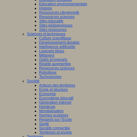
Education environnementale
Histoire
Ressources citoyenneté
Ressources sciences
Sites éducatifs
Sites pédagogiques
Sites ressources
Sciences et techniques
Culture scientifique
Développement durable
Intelligence artificielle
Logiciels libres
Métavers
Outils et logiciels
Réalité augmentée
Ressources sciences
Robotique
Technologies
Société
Acteurs des territoires
Ecole et structure
Economie
Ecosystème éducatif
Génération internet
Handicap
Mondialisation
Normes scolaires
Regards sur l’Ecole
Santé
Société connectée
Territoires et projets
Territoires