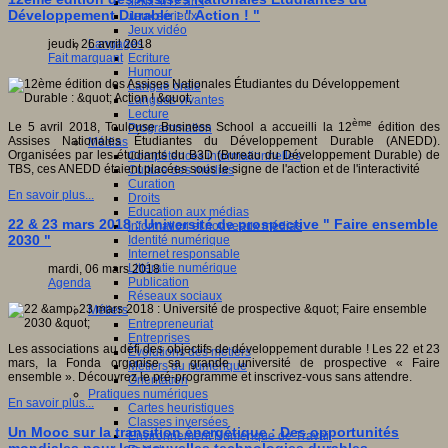
Jeux 4/12 ans
Développement Durable : " Action ! "
Jeux sérieux
Jeux vidéo
Langages
jeudi, 26 avril 2018
Ecriture
Fait marquant
Humour
Langue orale
Langues vivantes
Lecture
ème
Le 5 avril 2018, Toulouse Business School a accueilli la 12
édition des
Programmation
Assises Nationales Étudiantes du Développement Durable (ANEDD).
Médias
Organisées par les étudiants du B3D (Bureau du Développement Durable) de
Compétences informationnelles
TBS, ces ANEDD étaient placées sous le signe de l'action et de l'interactivité
Culture des médias
Curation
En savoir plus...
Droits
Education aux médias
22 & 23 mars 2018 : Université de prospective " Faire ensemble
Information et nouveaux médias
2030 "
Identité numérique
Internet responsable
Littératie numérique
mardi, 06 mars 2018
Publication
Agenda
Réseaux sociaux
Métiers
Entrepreneuriat
Entreprises
Les associations au défi des objectifs de développement durable ! Les 22 et 23
Evolutions des métiers
mars, la Fonda organise sa grande université de prospective « Faire
Métiers du numérique
ensemble ». Découvrez le pré-programme et inscrivez-vous sans attendre.
Orientation
Pratiques numériques
En savoir plus...
Cartes heuristiques
Classes inversées
Un Mooc sur la transition énergétique : Des opportunités
Environnement Numérique de Travail