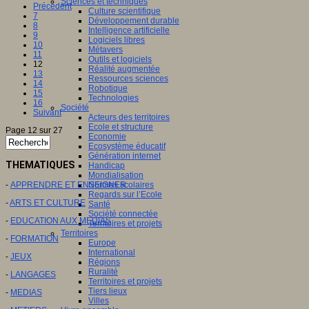
Sciences et techniques
Précédent
Culture scientifique
7
Développement durable
8
Intelligence artificielle
9
Logiciels libres
10
Métavers
11
Outils et logiciels
12
Réalité augmentée
13
Ressources sciences
14
Robotique
15
Technologies
16
Société
Suivant
Acteurs des territoires
Ecole et structure
Page 12 sur 27
Economie
Ecosystème éducatif
Génération internet
THEMATIQUES
Handicap
Mondialisation
-
APPRENDRE ET ENSEIGNER
Normes scolaires
Regards sur l’Ecole
-
ARTS ET CULTURE
Santé
Société connectée
-
EDUCATION AUX MEDIAS
Territoires et projets
Territoires
-
FORMATION
Europe
International
-
JEUX
Régions
Ruralité
-
LANGAGES
Territoires et projets
Tiers lieux
-
MEDIAS
Villes