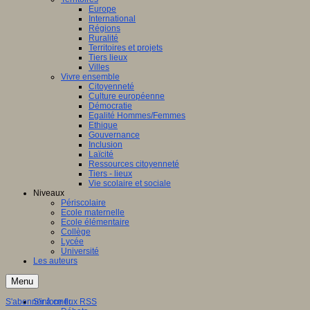
Europe
International
Régions
Ruralité
Territoires et projets
Tiers lieux
Villes
Vivre ensemble
Citoyenneté
Culture européenne
Démocratie
Egalité Hommes/Femmes
Ethique
Gouvernance
Inclusion
Laïcité
Ressources citoyenneté
Tiers - lieux
Vie scolaire et sociale
Niveaux
Périscolaire
Ecole maternelle
Ecole élémentaire
Collège
Lycée
Université
Les auteurs
Menu
S'abonner à ce flux RSS
S'informer