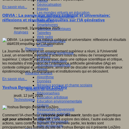
Fablab
Géolocalisation
En savoir plus...
Images
Les mondes virtuels en éducation
OBVIA : La parole aux milieux collégial et universitaire:
Pratiques collaboratives
réflexions et résultats d'enquêtes sur l’IA générative
Podcasting
Smartphones
mercredi, 10 septembre 2025
Tableaux numériques
Analyses
Tablettes
Web radio
Webdocumentaire
eTwinning
Prospective
La Journée de réflexion en enseignement supérieur a réuni, à l'Université
Ecosystème numérique
Laval, un ensemble diversifié d’acteurs issus du milieu de l’enseignement
Espaces
supérieur. L’objectif était d’examiner, dans une optique scientifique et critique,
Politique éducative
les modalités d’intégration de l’intelligence artificielle générative (IAg) en
Scénarios prospectifs
contexte collégial et universitaire, ainsi que de discuter ensemble des enjeux
Temps
épistémologiques, pédagogiques et institutionnels qui en découlent.
Réseaux sociaux
Algorithme
En savoir plus...
Données
Réseaux sociaux et champ scolaire
Yoshua Bengio présente LoiZéro
Sélection de ressources
Bibliographies
jeudi, 12 juin 2025
Education artistique
Technologies
Education environnementale
Histoire
Ressources citoyenneté
Ressources sciences
Comment l’IA-chercheur
raisonne pour découvrir
, tandis que l’IA agentique
Sites éducatifs
agit pour atteindre un objectif
. L’une explore des idées, l’autre exécute des
Sites pédagogiques
actions, sans contrôle humain. En première partie, les textes sont
Sites ressources
principalement des extraits du site de Yoshua Bengio où il présente LoiZéro