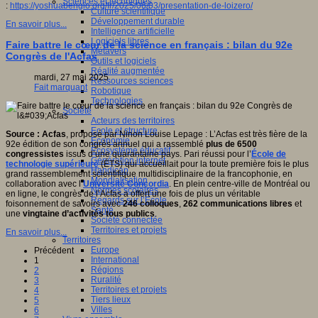
Sciences et techniques
:
https://yoshuabengio.org/fr/2025/06/03/presentation-de-loizero/
Culture scientifique
Développement durable
En savoir plus...
Intelligence artificielle
Logiciels libres
Faire battre le cœur de la science en français : bilan du 92e
Métavers
Congrès de l'Acfas
Outils et logiciels
Réalité augmentée
mardi, 27 mai 2025
Ressources sciences
Fait marquant
Robotique
Technologies
Société
Acteurs des territoires
Ecole et structure
Source : Acfas
, proposé par Ninon Louise Lepage : L’Acfas est très fière de la
Economie
92e édition de son congrès annuel qui a rassemblé
plus de 6500
Ecosystème éducatif
congressistes
issus d’une quarantaine pays. Pari réussi pour l’
École de
Génération internet
technologie supérieure
(ÉTS) qui accueillait pour la toute première fois le plus
Handicap
grand rassemblement scientifique multidisciplinaire de la francophonie, en
Mondialisation
collaboration avec l’
Université Concordia
. En plein centre-ville de Montréal ou
Normes scolaires
en ligne, le congrès de l’Acfas a offert une fois de plus un véritable
Regards sur l’Ecole
foisonnement de savoirs avec
246 colloques
,
262 communications libres
et
Santé
une
vingtaine d’activités tous publics
.
Société connectée
Territoires et projets
En savoir plus...
Territoires
Europe
Précédent
International
1
Régions
2
Ruralité
3
Territoires et projets
4
Tiers lieux
5
Villes
6