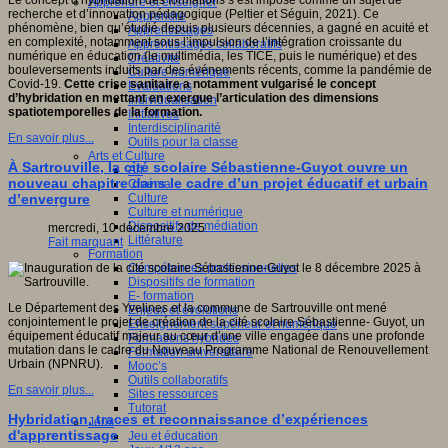
Le concept d’hybridation des formations s’est imposé comme un sujet de
Apprendre et enseigner
recherche et d’innovation pédagogique (Peltier et Séguin, 2021). Ce
Apprendre
phénomène, bien qu’étudié depuis plusieurs décennies, a gagné en acuité et
Apprentissages
en complexité, notamment sous l’impulsion de l’intégration croissante du
Apprentissages collaboratifs
numérique en éducation (le multimédia, les TICE, puis le numérique) et des
Créativité
bouleversements induits par des événements récents, comme la pandémie de
Culture numérique
Covid-19.
Cette crise sanitaire a notamment vulgarisé le concept
Evaluations
d’hybridation en mettant en exergue l’articulation des dimensions
Individualisation
spatiotemporelles de la formation.
Initiatives
Interdisciplinarité
En savoir plus...
Outils pour la classe
Arts et Culture
À Sartrouville, la cité scolaire Sébastienne-Guyot ouvre un
Art
nouveau chapitre dans le cadre d’un projet éducatif et urbain
Cinéma
Culture
d’envergure
Culture et numérique
Dispositifs de médiation
mercredi, 10 décembre 2025
Littérature
Fait marquant
Formation
Compétences professionnelles
Dispositifs de formation
E- formation
Le Département des Yvelines et la commune de Sartrouville ont mené
Enjeux et évolutions
conjointement le projet de création de la cité scolaire Sébastienne- Guyot, un
Enseignement supérieur et numérique
équipement éducatif majeur au cœur d’une ville engagée dans une profonde
Formations hybrides
mutation dans le cadre du Nouveau Programme National de Renouvellement
Formation universitaire
Urbain (NPNRU).
Mooc’s
Outils collaboratifs
En savoir plus...
Sites ressources
Tutorat
Hybridation, traces et reconnaissance d’expériences
Jeux
d'apprentissage
Jeu et éducation