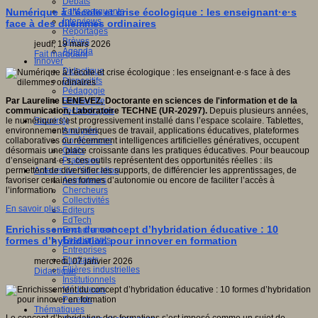
Débats
Faits marquants
Numérique à l’école et crise écologique : les enseignant·e·s
Interviews
face à des dilemmes ordinaires
Reportages
Brèves
jeudi, 19 mars 2026
Agenda
Fait marquant
Innover
Didactique
Dispositifs
Pédagogie
Recherche
Par Laureline LENEVEZ, Doctorante en sciences de l'information et de la
Technologies
communication, Laboratoire TECHNE (UR-20297).
Depuis plusieurs années,
Savoir(s)
le numérique s’est progressivement installé dans l’espace scolaire. Tablettes,
Analyses
environnements numériques de travail, applications éducatives, plateformes
Conférences
collaboratives ou récemment intelligences artificielles génératives, occupent
Outils
désormais une place croissante dans les pratiques éducatives. Pour beaucoup
Pratiques
d’enseignant·e·s, ces outils représentent des opportunités réelles : ils
Acteurs de l'éducation
permettent de diversifier les supports, de différencier les apprentissages, de
Animateurs
favoriser certaines formes d’autonomie ou encore de faciliter l’accès à
Chercheurs
l’information.
Collectivités
En savoir plus...
Editeurs
EdTech
Enrichissement du concept d’hybridation éducative : 10
Encadrement
Enseignants
formes d’hybridation pour innover en formation
Entreprises
Etudiants
mercredi, 07 janvier 2026
Filières industrielles
Didactique
Institutionnels
Médiateurs
Parents
Thématiques