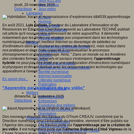
Jeux 4/12 ans
Jeux sérieux
jeudi, 20 novembre 2025
Jeux vidéo
Didactique
Langages
Ecriture
Humour
En août 2021,
Luis Galindo,
Directeur du Laboratoire d’Innovation et de
Langue orale
Ressources en Éducation Chercheur associé au Laboratoire TECHNÉ publiait
Langues vivantes
cet article qu'il nous semble intéressant de relire aujourd'hui. Il démontre
Lecture
notamment
que les limites ne résident pas uniquement dans les technologies
Programmation
numériques (obtenir un meilleur Internet ou davantage de tablettes ou
Médias
d'ordinateurs dans les écoles et les centres de formation), mais surtout dans
Compétences informationnelles
nos pratiques et dans notre capacité à contextualiser le processus
Culture des médias
d'enseignement et d'apprentissage
. Ainsi, "
Dans un monde où les frontières
Curation
des contextes formels, informels et sociaux s'estompent,
l'apprentissage
Droits
hybride
ne peut pas être limité par une configuration d'instructions numériques
Education aux médias
et physiques et devrait évoluer avec les ressources et les technologies qui
Information et nouveaux médias
apparaîtront à l'aveni
r "
Identité numérique
Internet responsable
En savoir plus...
Littératie numérique
Publication
"Apprendre par la création de jeu vidéo"
Réseaux sociaux
Métiers
dimanche, 21 septembre 2025
Entrepreneuriat
Didactique
Entreprises
Evolutions des métiers
Métiers du numérique
Orientation
Des nouveaux résultats des travaux du GTnum CREAJV, coordonné par la
Pratiques numériques
Direction numérique pour l’éducation du ministère, viennent d’être publiés sur
Cartes heuristiques
l’Agence des usages. Les travaux porte sur
l’apprentissage par la création de
Classes inversées
jeu vidéo
. Il est notamment porté par
Catherine Rolland
et
Chloé Vigneau
de la
Environnement Numérique de Travail
Chaire Science et jeu vidéo à l’Ecole Polytechnique.