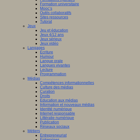
Formation universitaire
Mooc’s
Outils collaboratifs
Sites ressources
Tutorat
Jeux
Jeu et éducation
Jeux 4/12 ans
Jeux sérieux
Jeux vidéo
Langages
Ecriture
Humour
Langue orale
Langues vivantes
Lecture
Programmation
Médias
Compétences informationnelles
Culture des médias
Curation
Droits
Education aux médias
Information et nouveaux médias
Identité numérique
Internet responsable
Littératie numérique
Publication
Réseaux sociaux
Métiers
Entrepreneuriat
Entreprises