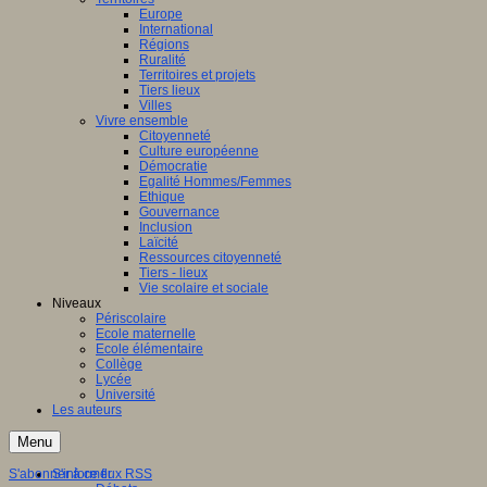
Europe
International
Régions
Ruralité
Territoires et projets
Tiers lieux
Villes
Vivre ensemble
Citoyenneté
Culture européenne
Démocratie
Egalité Hommes/Femmes
Ethique
Gouvernance
Inclusion
Laïcité
Ressources citoyenneté
Tiers - lieux
Vie scolaire et sociale
Niveaux
Périscolaire
Ecole maternelle
Ecole élémentaire
Collège
Lycée
Université
Les auteurs
Menu
S'abonner à ce flux RSS
S'informer