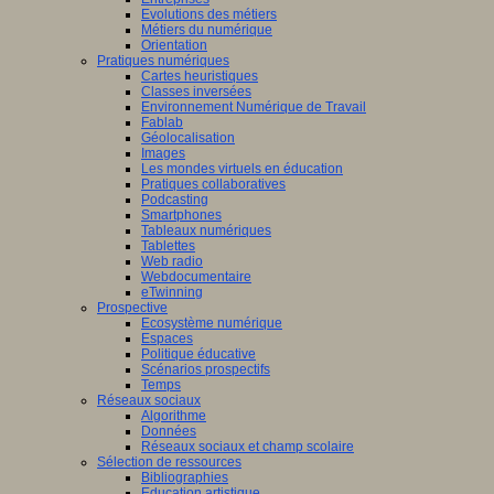
Evolutions des métiers
Métiers du numérique
Orientation
Pratiques numériques
Cartes heuristiques
Classes inversées
Environnement Numérique de Travail
Fablab
Géolocalisation
Images
Les mondes virtuels en éducation
Pratiques collaboratives
Podcasting
Smartphones
Tableaux numériques
Tablettes
Web radio
Webdocumentaire
eTwinning
Prospective
Ecosystème numérique
Espaces
Politique éducative
Scénarios prospectifs
Temps
Réseaux sociaux
Algorithme
Données
Réseaux sociaux et champ scolaire
Sélection de ressources
Bibliographies
Education artistique