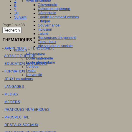
Vivre ensemble
7
Citoyenneté
8
Culture européenne
9
Démocratie
10
Egalité Hommes/Femmes
Suivant
Ethique
Page 1 sur 38
Gouvernance
Inclusion
Laïcité
Ressources citoyenneté
THEMATIQUES
Tiers - lieux
Vie scolaire et sociale
-
APPRENDRE ET ENSEIGNER
Niveaux
Périscolaire
-
ARTS ET CULTURE
Ecole maternelle
Ecole élémentaire
-
EDUCATION AUX MEDIAS
Collège
Lycée
-
FORMATION
Université
-
JEUX
Les auteurs
-
LANGAGES
-
MEDIAS
-
METIERS
-
PRATIQUES NUMERIQUES
-
PROSPECTIVE
-
RESEAUX SOCIAUX