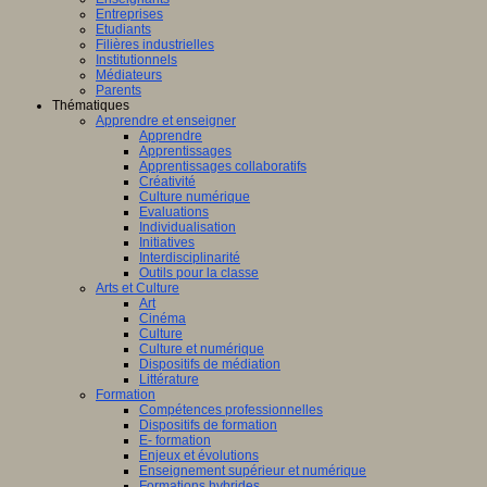
Entreprises
Etudiants
Filières industrielles
Institutionnels
Médiateurs
Parents
Thématiques
Apprendre et enseigner
Apprendre
Apprentissages
Apprentissages collaboratifs
Créativité
Culture numérique
Evaluations
Individualisation
Initiatives
Interdisciplinarité
Outils pour la classe
Arts et Culture
Art
Cinéma
Culture
Culture et numérique
Dispositifs de médiation
Littérature
Formation
Compétences professionnelles
Dispositifs de formation
E- formation
Enjeux et évolutions
Enseignement supérieur et numérique
Formations hybrides