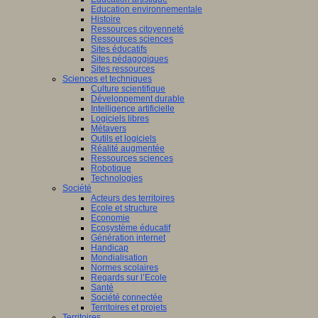
Education environnementale
Histoire
Ressources citoyenneté
Ressources sciences
Sites éducatifs
Sites pédagogiques
Sites ressources
Sciences et techniques
Culture scientifique
Développement durable
Intelligence artificielle
Logiciels libres
Métavers
Outils et logiciels
Réalité augmentée
Ressources sciences
Robotique
Technologies
Société
Acteurs des territoires
Ecole et structure
Economie
Ecosystème éducatif
Génération internet
Handicap
Mondialisation
Normes scolaires
Regards sur l’Ecole
Santé
Société connectée
Territoires et projets
Territoires