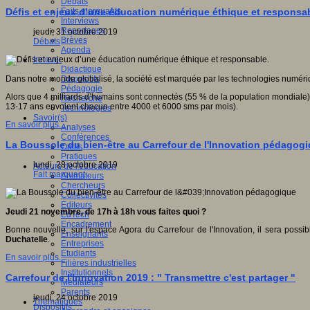
Débats
Faits marquants
Défis et enjeux d’une éducation numérique éthique et responsab
Interviews
Reportages
jeudi, 31 octobre 2019
Brèves
Débats
Agenda
Innover
Didactique
Dispositifs
Dans notre monde globalisé, la société est marquée par les technologies numéri
Pédagogie
Alors que 4 milliards d’humains sont connectés (55 % de la population mondiale),
Recherche
13-17 ans envoient chacun entre 4000 et 6000 sms par mois).
Technologies
Savoir(s)
En savoir plus...
Analyses
Conférences
La Boussole du bien-être au Carrefour de l'Innovation pédagog
Outils
Pratiques
lundi, 28 octobre 2019
Acteurs de l'éducation
Fait marquant
Animateurs
Chercheurs
Collectivités
Editeurs
Jeudi 21 novembre, de 17h à 18h vous faites quoi ?
EdTech
Encadrement
Bonne nouvelle, sur l'espace Agora du Carrefour de l'Innovation, il sera possi
Enseignants
Duchatelle
.
Entreprises
Etudiants
En savoir plus...
Filières industrielles
Institutionnels
Carrefour de l'Innovation 2019 : " Transmettre c'est partager "
Médiateurs
Parents
jeudi, 24 octobre 2019
Thématiques
Dispositifs