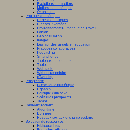
Evolutions des métiers
Métiers du numérique
Orientation
Pratiques numériques
Cartes heuristiques
Classes inversées
Environnement Numérique de Travail
Fablab
Géolocalisation
Images
Les mondes virtuels en éducation
Pratiques collaboratives
Podcasting
Smartphones
Tableaux numériques
Tablettes
Web radio
Webdocumentaire
eTwinning
Prospective
Ecosystème numérique
Espaces
Politique éducative
Scénarios prospectifs
Temps
Réseaux sociaux
Algorithme
Données
Réseaux sociaux et champ scolaire
Sélection de ressources
Bibliographies
Education artistique