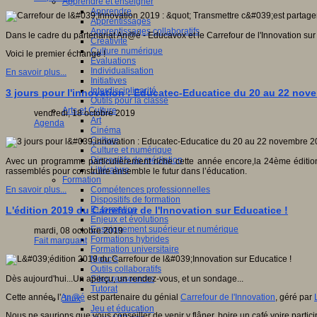
Apprendre et enseigner
Apprendre
Apprentissages
Apprentissages collaboratifs
Dans le cadre du partenariat An@é - Educavox et le Carrefour de l'Innovation sur 
Créativité
Culture numérique
Voici le premier échange !
Evaluations
Individualisation
En savoir plus...
Initiatives
Interdisciplinarité
3 jours pour l'innovation : Educatec-Educatice du 20 au 22 nov
Outils pour la classe
Arts et Culture
vendredi, 18 octobre 2019
Art
Agenda
Cinéma
Culture
Culture et numérique
Dispositifs de médiation
Avec un programme particulièrement riche cette année encore,la 24ème éditio
Littérature
rassemblés pour construire ensemble le futur dans l’éducation.
Formation
Compétences professionnelles
En savoir plus...
Dispositifs de formation
E- formation
L'édition 2019 du Carrefour de l'Innovation sur Educatice !
Enjeux et évolutions
Enseignement supérieur et numérique
mardi, 08 octobre 2019
Formations hybrides
Fait marquant
Formation universitaire
Mooc’s
Outils collaboratifs
Sites ressources
Dès aujourd'hui...Un aperçu, un rendez-vous, et un sondage...
Tutorat
Cette année, l'
An@é
est partenaire du génial
Carrefour de l'Innovation
, géré par
Jeux
Jeu et éducation
Nous ne saurions que vous conseiller de venir y flâner, boire un café voire particip