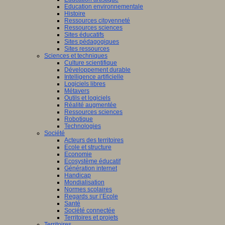
Education environnementale
Histoire
Ressources citoyenneté
Ressources sciences
Sites éducatifs
Sites pédagogiques
Sites ressources
Sciences et techniques
Culture scientifique
Développement durable
Intelligence artificielle
Logiciels libres
Métavers
Outils et logiciels
Réalité augmentée
Ressources sciences
Robotique
Technologies
Société
Acteurs des territoires
Ecole et structure
Economie
Ecosystème éducatif
Génération internet
Handicap
Mondialisation
Normes scolaires
Regards sur l’Ecole
Santé
Société connectée
Territoires et projets
Territoires