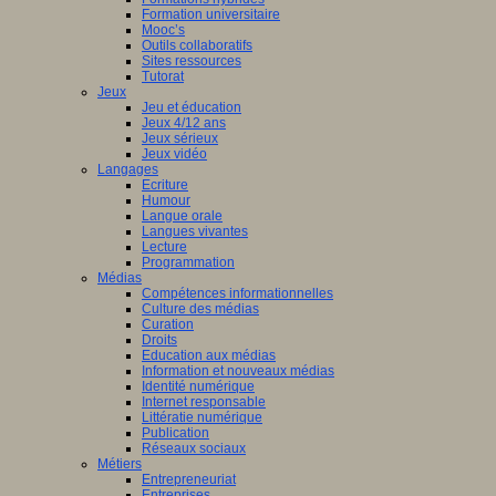
Formation universitaire
Mooc’s
Outils collaboratifs
Sites ressources
Tutorat
Jeux
Jeu et éducation
Jeux 4/12 ans
Jeux sérieux
Jeux vidéo
Langages
Ecriture
Humour
Langue orale
Langues vivantes
Lecture
Programmation
Médias
Compétences informationnelles
Culture des médias
Curation
Droits
Education aux médias
Information et nouveaux médias
Identité numérique
Internet responsable
Littératie numérique
Publication
Réseaux sociaux
Métiers
Entrepreneuriat
Entreprises