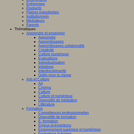
Entreprises
Etudiants
Filières industrielles
Institutionnels
Médiateurs
Parents
Thématiques
Apprendre et enseigner
Apprendre
Apprentissages
Apprentissages collaboratifs
Créativité
Culture numérique
Evaluations
Individualisation
Initiatives
Interdisciplinarité
Outils pour la classe
Arts et Culture
Art
Cinéma
Culture
Culture et numérique
Dispositifs de médiation
Littérature
Formation
Compétences professionnelles
Dispositifs de formation
E- formation
Enjeux et évolutions
Enseignement supérieur et numérique
Formations hybrides