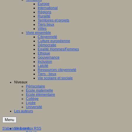
Europe
International
Régions
Ruralité
Territoires et projets
Tiers lieux
Villes
Vivre ensemble
Citoyenneté
Culture européenne
Démocratie
Egalité Hommes/Femmes
Ethique
Gouvernance
Inclusion
Laïcité
Ressources citoyenneté
Tiers - lieux
Vie scolaire et sociale
Niveaux
Périscolaire
Ecole maternelle
Ecole élémentaire
Collège
Lycée
Université
Les auteurs
Menu
S'abonner à ce flux RSS
S'informer