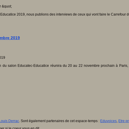
Educatice 2019, nous publions des interviews de ceux qui vont faire le Carrefour d
embre 2019
n du salon Educatec-Educatice réunira du 20 au 22 novembre prochain à Paris, p
Louis Derrac
. Sont également partenaires de cet espace-temps :
Eduvoices
,
Etre pr
er si le coeur vous en dit.