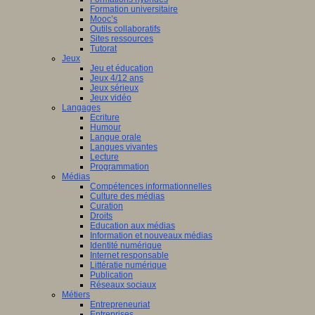
Formation universitaire
Mooc’s
Outils collaboratifs
Sites ressources
Tutorat
Jeux
Jeu et éducation
Jeux 4/12 ans
Jeux sérieux
Jeux vidéo
Langages
Ecriture
Humour
Langue orale
Langues vivantes
Lecture
Programmation
Médias
Compétences informationnelles
Culture des médias
Curation
Droits
Education aux médias
Information et nouveaux médias
Identité numérique
Internet responsable
Littératie numérique
Publication
Réseaux sociaux
Métiers
Entrepreneuriat
Entreprises