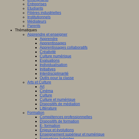
Entreprises
Etudiants
Filières industrielles
Institutionnels
Médiateurs
Parents
Thématiques
Apprendre et enseigner
Apprendre
Apprentissages
Apprentissages collaboratifs
Créativité
Culture numérique
Evaluations
Individualisation
Initiatives
Interdisciplinarité
Outils pour la classe
Arts et Culture
Art
Cinéma
Culture
Culture et numérique
Dispositifs de médiation
Littérature
Formation
Compétences professionnelles
Dispositifs de formation
E- formation
Enjeux et évolutions
Enseignement supérieur et numérique
Formations hybrides