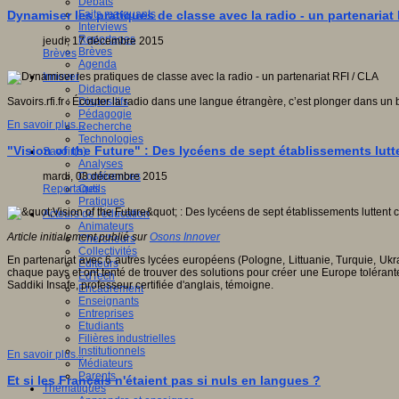
Débats
Faits marquants
Dynamiser les pratiques de classe avec la radio - un partenariat
Interviews
Reportages
jeudi, 17 décembre 2015
Brèves
Brèves
Agenda
Innover
Didactique
Dispositifs
Savoirs.rfi.fr : Écouter la radio dans une langue étrangère, c’est plonger dans u
Pédagogie
En savoir plus...
Recherche
Technologies
"Vision of the Future" : Des lycéens de sept établissements lutt
Savoir(s)
Analyses
Conférences
mardi, 08 décembre 2015
Outils
Reportages
Pratiques
Acteurs de l'éducation
Animateurs
Article initialement publié sur
Osons Innover
Chercheurs
Collectivités
En partenariat avec 6 autres lycées européens (Pologne, Littuanie, Turquie, Ukr
Editeurs
chaque pays et ont tenté de trouver des solutions pour créer une Europe tolérante
EdTech
Saddiki Insafe, professeur certifiée d'anglais, témoigne.
Encadrement
Enseignants
Entreprises
Etudiants
Filières industrielles
Institutionnels
En savoir plus...
Médiateurs
Parents
Et si les Français n'étaient pas si nuls en langues ?
Thématiques