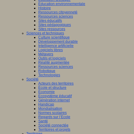
Education environnementale
Histoire
Ressources citoyenneté
Ressources sciences
Sites éducatifs
Sites pédagogiques
Sites ressources
Sciences et techniques
Culture scientifique
Développement durable
Intelligence artificielle
Logiciels libres
Métavers
Outils et logiciels
Réalité augmentée
Ressources sciences
Robotique
Technologies
Société
Acteurs des territoires
Ecole et structure
Economie
Ecosystème éducatif
Génération internet
Handicap
Mondialisation
Normes scolaires
Regards sur l’Ecole
Santé
Société connectée
Territoires et projets
Territoires