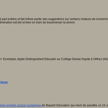
part entière et fait même partie des suggestions sur certains moteurs de recherche
génération est bel et bien en train de bouleverser la donne.
 Eurotopia, Apple Distinguished Educator au Collège Daniel Argote à Orthez (64
rique
love english school numérique
de Bayard Education qui vient de paraître ce 15 