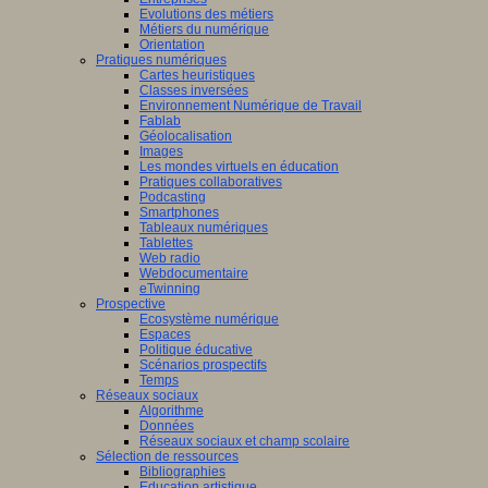
Evolutions des métiers
Métiers du numérique
Orientation
Pratiques numériques
Cartes heuristiques
Classes inversées
Environnement Numérique de Travail
Fablab
Géolocalisation
Images
Les mondes virtuels en éducation
Pratiques collaboratives
Podcasting
Smartphones
Tableaux numériques
Tablettes
Web radio
Webdocumentaire
eTwinning
Prospective
Ecosystème numérique
Espaces
Politique éducative
Scénarios prospectifs
Temps
Réseaux sociaux
Algorithme
Données
Réseaux sociaux et champ scolaire
Sélection de ressources
Bibliographies
Education artistique