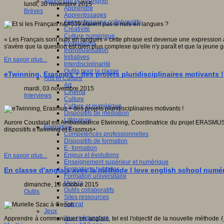
Apprendre et enseigner
lundi, 30 novembre 2015
Apprendre
Brèves
Apprentissages
Apprentissages collaboratifs
Créativité
Culture numérique
« Les Français sont nuls en langues » cette phrase est devenue une expression à 
Evaluations
s'avère que la question est bien plus complexe qu'elle n'y paraît et que la jeune 
Individualisation
Initiatives
En savoir plus...
Interdisciplinarité
Outils pour la classe
eTwinning, Erasmus + des projets pluridisciplinaires motivants !
Arts et Culture
Art
mardi, 03 novembre 2015
Cinéma
Interviews
Culture
Culture et numérique
Dispositifs de médiation
Littérature
Aurore Coustalat est Ambassadrice Etwinning, Coordinatrice du projet ERASMUS+
Formation
dispositifs eTwinning et Erasmus+.
Compétences professionnelles
Dispositifs de formation
E- formation
Enjeux et évolutions
En savoir plus...
Enseignement supérieur et numérique
Formations hybrides
En classe d'anglais avec la méthode I love english school numé
Formation universitaire
Mooc’s
dimanche, 18 octobre 2015
Outils collaboratifs
Outils
Sites ressources
Tutorat
Jeux
Jeu et éducation
Apprendre à communiquer en anglais, tel est l'objectif de la nouvelle méthode
I