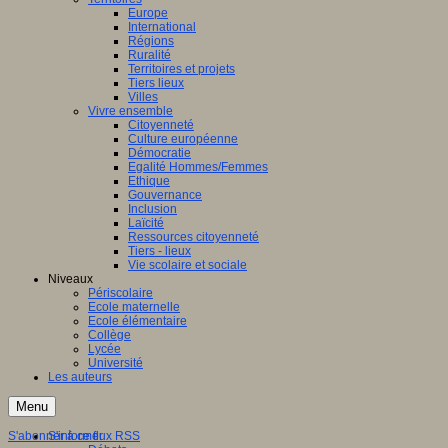
Europe
International
Régions
Ruralité
Territoires et projets
Tiers lieux
Villes
Vivre ensemble
Citoyenneté
Culture européenne
Démocratie
Egalité Hommes/Femmes
Ethique
Gouvernance
Inclusion
Laïcité
Ressources citoyenneté
Tiers - lieux
Vie scolaire et sociale
Niveaux
Périscolaire
Ecole maternelle
Ecole élémentaire
Collège
Lycée
Université
Les auteurs
Menu
S'abonner à ce flux RSS
S'informer