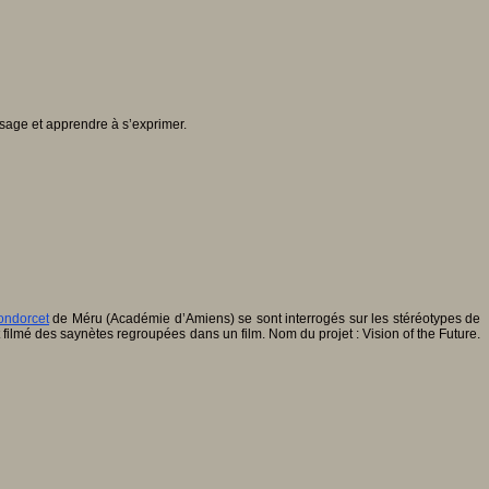
ssage et apprendre à s’exprimer.
ondorcet
de Méru (Académie d’Amiens) se sont interrogés sur les stéréotypes de
 filmé des saynètes regroupées dans un film. Nom du projet : Vision of the Future.