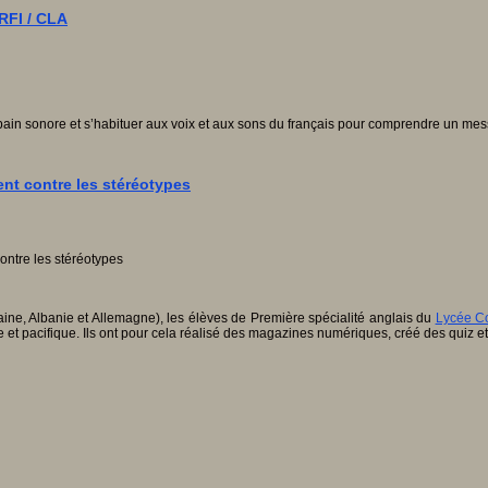
 RFI / CLA
n bain sonore et s’habituer aux voix et aux sons du français pour comprendre un me
ent contre les stéréotypes
aine, Albanie et Allemagne), les élèves de Première spécialité anglais du
Lycée C
 et pacifique. Ils ont pour cela réalisé des magazines numériques, créé des quiz et