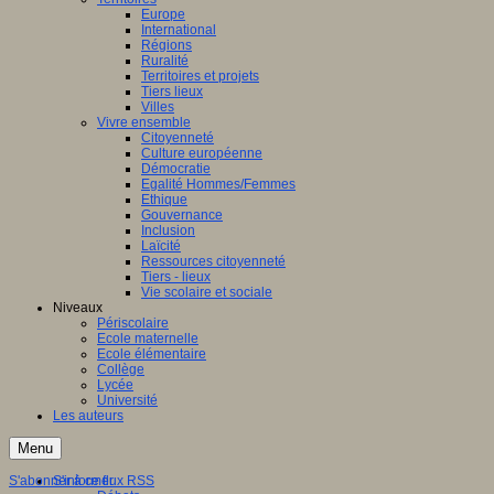
Europe
International
Régions
Ruralité
Territoires et projets
Tiers lieux
Villes
Vivre ensemble
Citoyenneté
Culture européenne
Démocratie
Egalité Hommes/Femmes
Ethique
Gouvernance
Inclusion
Laïcité
Ressources citoyenneté
Tiers - lieux
Vie scolaire et sociale
Niveaux
Périscolaire
Ecole maternelle
Ecole élémentaire
Collège
Lycée
Université
Les auteurs
Menu
S'abonner à ce flux RSS
S'informer