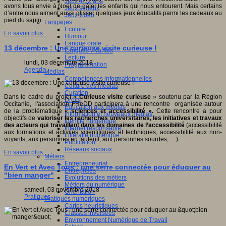
Jeux 4/12 ans
avons tous envie à Noël de gâter les enfants qui nous entourent. Mais certains
Jeux sérieux
d’entre nous aiment aussi glisser quelques jeux éducatifs parmi les cadeaux au
Jeux vidéo
pied du sapin.
Langages
Ecriture
En savoir plus...
Humour
Langue orale
13 décembre : Une curieuse visite curieuse !
Langues vivantes
Lecture
lundi, 03 décembre 2018
Programmation
Agenda
Médias
Compétences informationnelles
Culture des médias
Curation
Dans le cadre du projet «
Curieuse visite curieuse
» soutenu par la Région
Droits
Occitanie, l'association FReDD participera à une rencontre organisée autour
Education aux médias
de la problématique
« sciences et accessibilité ».
Cette rencontre a pour
Information et nouveaux médias
objectifs de
valoriser les recherches universitaires, les initiatives et travaux
Identité numérique
des acteurs qui travaillent dans les domaines de l’accessibilité
(accessibilité
Internet responsable
aux formations et activités scientifiques et techniques, accessibilité aux non-
Littératie numérique
voyants, aux personnes en fauteuil, aux personnes sourdes,….)
Publication
Réseaux sociaux
En savoir plus...
Métiers
Entrepreneuriat
En Vert et Avec Tous : une serre connectée pour éduquer au
Entreprises
"bien manger"
Evolutions des métiers
Métiers du numérique
samedi, 03 novembre 2018
Orientation
Pratiques
Pratiques numériques
Cartes heuristiques
Classes inversées
Environnement Numérique de Travail