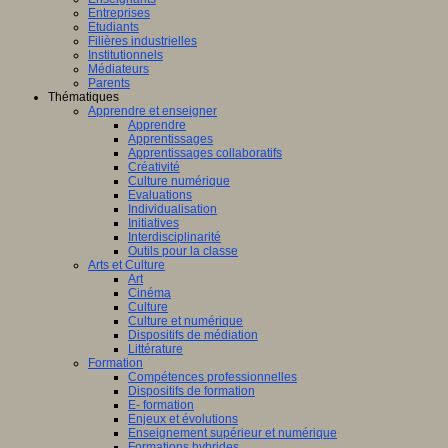
Entreprises
Etudiants
Filières industrielles
Institutionnels
Médiateurs
Parents
Thématiques
Apprendre et enseigner
Apprendre
Apprentissages
Apprentissages collaboratifs
Créativité
Culture numérique
Evaluations
Individualisation
Initiatives
Interdisciplinarité
Outils pour la classe
Arts et Culture
Art
Cinéma
Culture
Culture et numérique
Dispositifs de médiation
Littérature
Formation
Compétences professionnelles
Dispositifs de formation
E- formation
Enjeux et évolutions
Enseignement supérieur et numérique
Formations hybrides