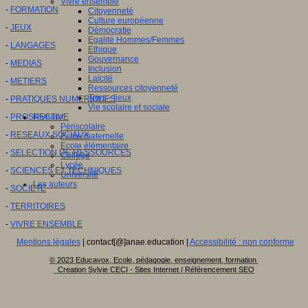
Vivre ensemble
-
FORMATION
Citoyenneté
Culture européenne
-
JEUX
Démocratie
Egalité Hommes/Femmes
-
LANGAGES
Ethique
Gouvernance
-
MEDIAS
Inclusion
Laïcité
-
METIERS
Ressources citoyenneté
Tiers - lieux
-
PRATIQUES NUMERIQUES
Vie scolaire et sociale
-
PROSPECTIVE
Niveaux
Périscolaire
-
RESEAUX SOCIAUX
Ecole maternelle
Ecole élémentaire
-
SELECTION DE RESSOURCES
Collège
Lycée
-
SCIENCES ET TECHNIQUES
Université
Les auteurs
-
SOCIETE
-
TERRITOIRES
-
VIVRE ENSEMBLE
Mentions légales
| contact[@]anae.education |
Accessibilité : non conforme
© 2023 Educavox, Ecole, pédagogie, enseignement, formation
Creation Sylvie CECI - Sites Internet / Référencement SEO