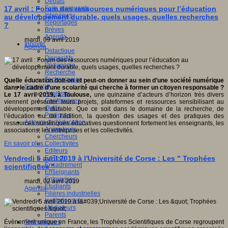
Débats
Faits marquants
17 avril : Forum des ressources numériques pour l’éducation
Interviews
au développement durable, quels usages, quelles recherches
Reportages
?
Brèves
Agenda
mardi, 09 avril 2019
Innover
Agenda
Didactique
Dispositifs
Pédagogie
Recherche
Technologies
Quelle éducation doit-on et peut-on donner au sein d’une société numérique
Savoir(s)
dans le cadre d’une scolarité qui cherche à former un citoyen responsable ?
Analyses
Le 17 avril 2019, à Toulouse,
une quinzaine d’acteurs d’horizon très divers
Conférences
viennent présenter leurs projets, plateformes et ressources sensibilisant au
Outils
développement durable. Que ce soit dans le domaine de la recherche, de
Pratiques
l’éducation ou de l’édition, la question des usages et des pratiques des
Acteurs de l'éducation
ressources numériques éducatives questionnent fortement les enseignants, les
Animateurs
associations, les entreprises et les collectivités.
Chercheurs
Collectivités
En savoir plus...
Editeurs
EdTech
Vendredi 5 avril 2019 à l'Université de Corse : Les " Trophées
Encadrement
scientifiques "
Enseignants
Entreprises
mardi, 02 avril 2019
Etudiants
Agenda
Filières industrielles
Institutionnels
Médiateurs
Parents
Thématiques
Évènement unique en France, les Trophées Scientifiques de Corse regroupent