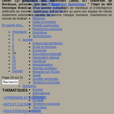
Sciences et techniques
Olivier Ly, professeur des universités LaBRI, IUT Université de
Culture scientifique
Bordeaux, présente, lors des "
Destinées Numériques
" l’objet du défi
Développement durable
historique RoboCup
(Plus grande compétition de robotique et d’intelligence
Intelligence artificielle
artificielle du monde) ayant pour but de mettre au point une équipe de robots
Logiciels libres
totalement autonomes capable de vaincre l’équipe, humaine, championne du
Métavers
monde de football.
Outils et logiciels
En savoir plus...
Réalité augmentée
Ressources sciences
Précédent
Robotique
5
Technologies
6
Société
7
Acteurs des territoires
8
Ecole et structure
9
Economie
10
Ecosystème éducatif
11
Génération internet
12
Handicap
13
Mondialisation
14
Normes scolaires
Suivant
Regards sur l’Ecole
Santé
Page 10 sur 31
Société connectée
Territoires et projets
Territoires
Europe
THEMATIQUES
International
Régions
-
APPRENDRE ET ENSEIGNER
Ruralité
Territoires et projets
-
ARTS ET CULTURE
Tiers lieux
-
EDUCATION AUX MEDIAS
Villes