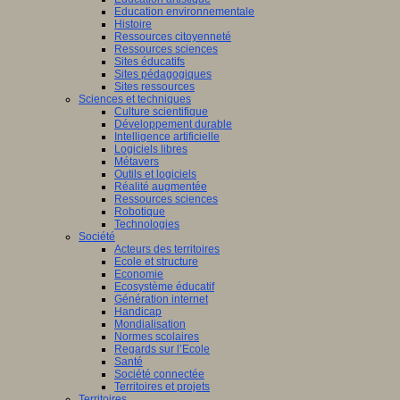
Education environnementale
Histoire
Ressources citoyenneté
Ressources sciences
Sites éducatifs
Sites pédagogiques
Sites ressources
Sciences et techniques
Culture scientifique
Développement durable
Intelligence artificielle
Logiciels libres
Métavers
Outils et logiciels
Réalité augmentée
Ressources sciences
Robotique
Technologies
Société
Acteurs des territoires
Ecole et structure
Economie
Ecosystème éducatif
Génération internet
Handicap
Mondialisation
Normes scolaires
Regards sur l’Ecole
Santé
Société connectée
Territoires et projets
Territoires