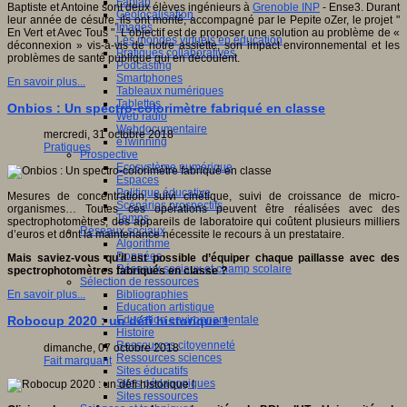
Fablab
Baptiste et Antoine sont deux élèves ingénieurs à
Grenoble INP
- Ense3. Durant
Géolocalisation
leur année de césure, ils ont monté, accompagné par le Pepite oZer, le projet "
Images
En Vert et Avec Tous ". L'objectif est de proposer une solution au problème de «
Les mondes virtuels en éducation
déconnexion » vis-à-vis de notre assiette, son impact environnemental et les
Pratiques collaboratives
problèmes de santé publique qui en découlent.
Podcasting
Smartphones
En savoir plus...
Tableaux numériques
Tablettes
Onbios : Un spectro-colorimètre fabriqué en classe
Web radio
Webdocumentaire
mercredi, 31 octobre 2018
eTwinning
Pratiques
Prospective
Ecosystème numérique
Espaces
Politique éducative
Mesures de concentration, suivi cinétique, suivi de croissance de micro-
Scénarios prospectifs
organismes… Toutes ces opérations peuvent être réalisées avec des
Temps
spectrophotomètres, des appareils de laboratoire qui coûtent plusieurs milliers
Réseaux sociaux
d’euros et dont la maintenance nécessite le recours à un prestataire.
Algorithme
Données
Mais saviez-vous qu’il est possible d’équiper chaque paillasse avec des
Réseaux sociaux et champ scolaire
spectrophotomètres fabriqués en classe ?
Sélection de ressources
Bibliographies
En savoir plus...
Education artistique
Education environnementale
Robocup 2020 : un défi historique !
Histoire
Ressources citoyenneté
dimanche, 07 octobre 2018
Ressources sciences
Fait marquant
Sites éducatifs
Sites pédagogiques
Sites ressources