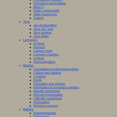
Formation universitaire
Mooc’s
Outils collaboratifs
Sites ressources
Tutorat
Jeux
Jeu et éducation
Jeux 4/12 ans
Jeux sérieux
Jeux vidéo
Langages
Ecriture
Humour
Langue orale
Langues vivantes
Lecture
Programmation
Médias
Compétences informationnelles
Culture des médias
Curation
Droits
Education aux médias
Information et nouveaux médias
Identité numérique
Internet responsable
Littératie numérique
Publication
Réseaux sociaux
Métiers
Entrepreneuriat
Entreprises