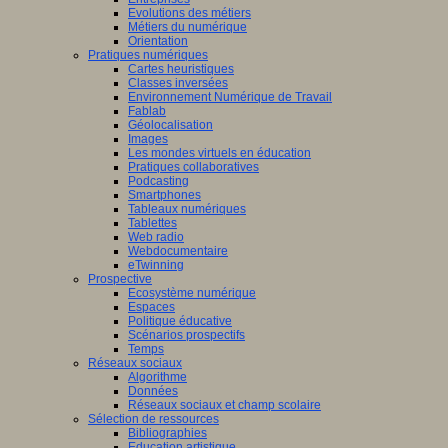
Evolutions des métiers
Métiers du numérique
Orientation
Pratiques numériques
Cartes heuristiques
Classes inversées
Environnement Numérique de Travail
Fablab
Géolocalisation
Images
Les mondes virtuels en éducation
Pratiques collaboratives
Podcasting
Smartphones
Tableaux numériques
Tablettes
Web radio
Webdocumentaire
eTwinning
Prospective
Ecosystème numérique
Espaces
Politique éducative
Scénarios prospectifs
Temps
Réseaux sociaux
Algorithme
Données
Réseaux sociaux et champ scolaire
Sélection de ressources
Bibliographies
Education artistique