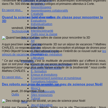
Apprendre et enseigner
l’ensemble des concours et programmes académiques scientifiques organisés
Apprendre
dans l’île. 500 élèves de lycées, collèges et primaires attendus à Corte.
Apprentissages
En savoir plus...
Apprentissages collaboratifs
Créativité
Quand la science sort des salles de classe pour rencontrer la
Culture numérique
Evaluations
3D
Individualisation
Initiatives
vendredi, 15 février 2019
Interdisciplinarité
Technologies
Outils pour la classe
Arts et Culture
Art
Cinéma
A quoi peut bien servir une imprimante 3D sur un séjour de vacances ? Mathieu
Culture
CHÂLES, co-responsable des séjours de conception et pilotage de drones pour
Culture et numérique
l’ONG Objectif Sciences International explique l’intérêt de ce nouvel outil sur
les
Dispositifs de médiation
séjours de vacances scientifiques
.
Littérature
" Ce qui est formidable, c’est la multitude de possibilités qui s’offrent à nous,
Formation
que ce soit pour des séjours de vacances techniques tels que les drones mais
Compétences professionnelles
également pour ceux plus axés Nature et étude de la biodiversité " nous confie
Dispositifs de formation
Mathieu CHÂLES.
E- formation
Enjeux et évolutions
En savoir plus...
Enseignement supérieur et numérique
Formations hybrides
Des robots aux jeux de société, un peu de science pour Noël
Formation universitaire
Mooc’s
jeudi, 20 décembre 2018
Outils collaboratifs
Outils
Sites ressources
Tutorat
Jeux
Jeu et éducation
Publié par George Aranda, Wendy Joblin sur le site Theconversation : Nous