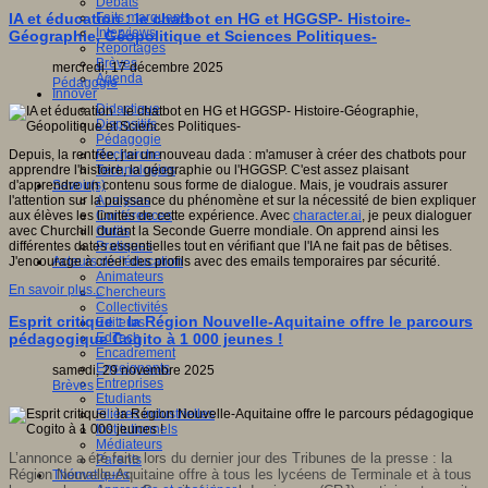
Débats
Faits marquants
IA et éducation : le chatbot en HG et HGGSP- Histoire-
Interviews
Géographie, Géopolitique et Sciences Politiques-
s
Reportages
Brèves
mercredi, 17 décembre 2025
Agenda
Pédagogie
Innover
Didactique
Dispositifs
Pédagogie
Recherche
Depuis, la rentrée, j'ai un nouveau dada : m'amuser à créer des chatbots pour
o
,
Technologies
apprendre l'histoire, la géographie ou l'HGGSP. C'est assez plaisant
Savoir(s)
d'apprendre un contenu sous forme de dialogue. Mais, je voudrais assurer
forme
Analyses
l'attention sur la puissance du phénomène et sur la nécessité de bien expliquer
Conférences
aux élèves les limites de cette expérience. Avec
character.ai
, je peux dialoguer
Outils
avec Churchill durant la Seconde Guerre mondiale. On apprend ainsi les
Pratiques
différentes dates essentielles tout en vérifiant que l'IA ne fait pas de bêtises.
Acteurs de l'éducation
J'encourage à créer des profils avec des emails temporaires par sécurité.
Animateurs
En savoir plus...
Chercheurs
r
Collectivités
Esprit critique : la Région Nouvelle-Aquitaine offre le parcours
Editeurs
EdTech
pédagogique Cogito à 1 000 jeunes !
er
Encadrement
Enseignants
samedi, 29 novembre 2025
Entreprises
étences
Brèves
Etudiants
Filières industrielles
sée
Institutionnels
ue
»
.
Médiateurs
L’annonce a été faite lors du
dernier jour des
Tribunes de la presse
:
la
Parents
Région Nouvelle-Aquitaine
offre
à tous les lycéens de Terminale et à tous
Thématiques