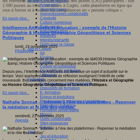
Apprendre et enseigner
les membres de son Conseil
r
égional des
j
eunes
(CRJ)
participants
- soit
Apprendre
1
000 jeunes au total
-
,
un accès à Cogito
,
cette plateforme en ligne qui
Apprentissages
vise à
former et
à
évaluer les compétences en
«
pensée critique
»
.
Apprentissages collaboratifs
Créativité
En savoir plus...
Culture numérique
Evaluations
Intelligence Artificielle et éducation : exemple de l'Histoire
Individualisation
Géographie & Histoire Géographie Géopolitique et Sciences
Initiatives
Politiques
Interdisciplinarité
Outils pour la classe
lundi, 24 novembre 2025
Arts et Culture
Pédagogie
Art
Cinéma
Culture
Culture et numérique
Dispositifs de médiation
Depuis peu, l’Intelligence Artificielle est devenue un sujet d’actualité sur le
Littérature
terrain. Voici quelques éléments de réflexion soulignant l’intérêt de cette
Formation
nouveauté. Les exemples concernent mes matières,
l'Histoire et Géographie
Compétences professionnelles
ou Histoire Géographie Géopolitique et Sciences Politiques.
Dispositifs de formation
E- formation
En savoir plus...
Enjeux et évolutions
Enseignement supérieur et numérique
Nathalie Sonnac - “Informer à l’ère des plateformes - Repenser
Formations hybrides
la médiation et le rôle des médias”
Formation universitaire
Mooc’s
vendredi, 21 novembre 2025
Outils collaboratifs
Agenda
Sites ressources
Tutorat
Jeux
Jeu et éducation