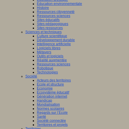
Education environnementale
on
Histoire
Ressources citoyenneté
elle-
Ressources sciences
taine
Sites éducatifs
Sites pédagogiques
Sites ressources
Sciences et techniques
Culture scientifique
ours
Développement durable
gogique
Intelligence artificielle
Logiciels libres
to
Métavers
Outils et logiciels
Réalité augmentée
0
Ressources sciences
es
!
Robotique
Technologies
Société
Acteurs des territoires
once
Ecole et structure
Economie
Ecosystème éducatif
Génération internet
Handicap
Mondialisation
Normes scolaires
er
Regards sur l’Ecole
Santé
Société connectée
nes
Territoires et projets
Territoires