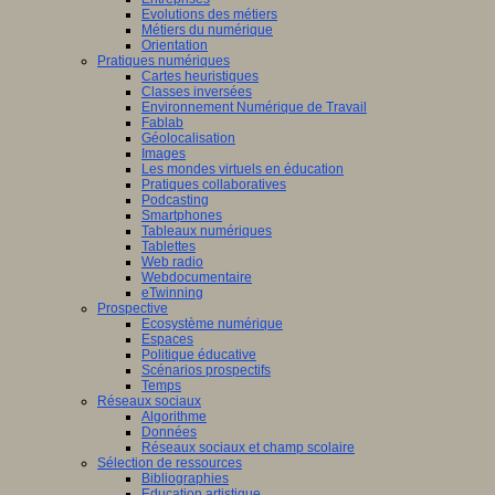
he
Evolutions des métiers
Métiers du numérique
tement,
cliquez
Orientation
Pratiques numériques
Cartes heuristiques
Classes inversées
Environnement Numérique de Travail
Fablab
Géolocalisation
Images
Les mondes virtuels en éducation
Pratiques collaboratives
Podcasting
Smartphones
uniqué
Tableaux numériques
Tablettes
e
Web radio
di
Webdocumentaire
eTwinning
mbre
Prospective
Ecosystème numérique
Espaces
Politique éducative
Scénarios prospectifs
Temps
Réseaux sociaux
Algorithme
Données
Réseaux sociaux et champ scolaire
t
Sélection de ressources
que
:
Bibliographies
Education artistique