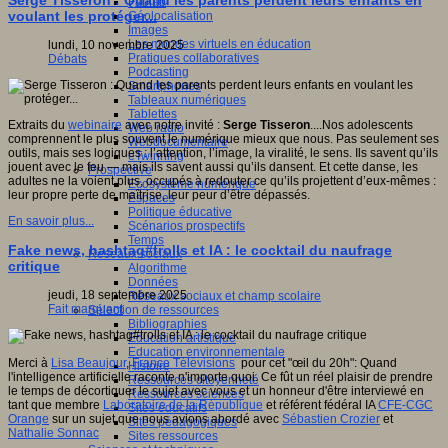
Serge Tisseron : Quand les parents perdent leurs enfants en
Fablab
voulant les protéger...
Géolocalisation
Images
Les mondes virtuels en éducation
lundi, 10 novembre 2025
Pratiques collaboratives
Débats
Podcasting
Smartphones
Tableaux numériques
Tablettes
Extraits du
webinaire
avec notre invité :
Serge Tisseron
....Nos adolescents
Web radio
comprennent le plus souvent le numérique mieux que nous. Pas seulement ses
Webdocumentaire
outils, mais ses logiques : l’attention, l’image, la viralité, le sens. Ils savent qu’ils
eTwinning
jouent avec le feu — mais ils savent aussi qu’ils dansent. Et cette danse, les
Prospective
adultes ne la voient plus, occupés à redouter ce qu’ils projettent d’eux-mêmes :
Ecosystème numérique
leur propre perte de maîtrise, leur peur d’être dépassés.
Espaces
Politique éducative
En savoir plus...
Scénarios prospectifs
Temps
Fake news, hashtag#trolls et IA : le cocktail du naufrage
Réseaux sociaux
critique
Algorithme
Données
jeudi, 18 septembre 2025
Réseaux sociaux et champ scolaire
Fait marquant
Sélection de ressources
Bibliographies
Education artistique
Education environnementale
Merci à
Lisa Beaujour
,
France Télévisions
pour cet "œil du 20h": Quand
Histoire
l'intelligence artificielle raconte n'importe quoi. Ce fût un réel plaisir de prendre
Ressources citoyenneté
le temps de décortiquer le sujet avec vous et un honneur d'être interviewé en
Ressources sciences
tant que membre
Laboratoire de la République
et référent fédéral IA
CFE-CGC
Sites éducatifs
Orange
sur un sujet que nous avions abordé avec
Sébastien Crozier
et
Sites pédagogiques
Nathalie Sonnac
Sites ressources