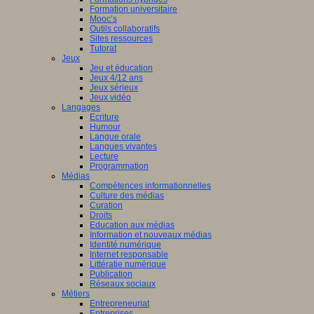
Formation universitaire
ion
Mooc’s
Outils collaboratifs
le
Sites ressources
sergues
Tutorat
Jeux
Jeu et éducation
z
Jeux 4/12 ans
Jeux sérieux
Jeux vidéo
ser
Langages
Ecriture
Humour
Langue orale
Langues vivantes
129_CP-
Lecture
Programmation
rsCogito.pdf
Médias
z
Compétences informationnelles
Culture des médias
Curation
ser
Droits
Education aux médias
Information et nouveaux médias
Identité numérique
Internet responsable
DLP2025_RemisePrix.JPG
Littératie numérique
Publication
Réseaux sociaux
Métiers
ge
Entrepreneuriat
Entreprises