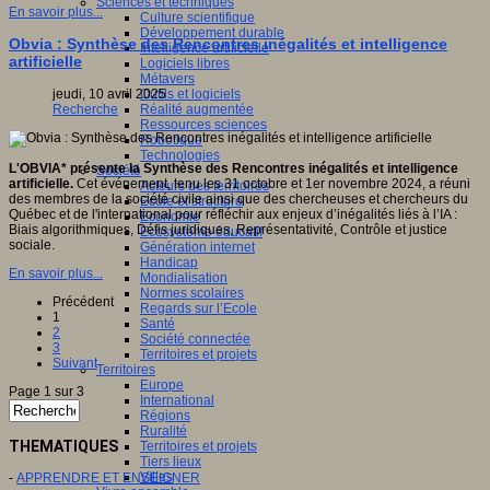
Sciences et techniques
En savoir plus...
Culture scientifique
Développement durable
Obvia : Synthèse des Rencontres inégalités et intelligence
Intelligence artificielle
artificielle
Logiciels libres
Métavers
jeudi, 10 avril 2025
Outils et logiciels
Recherche
Réalité augmentée
Ressources sciences
Robotique
Technologies
L'OBVIA* présente la Synthèse des Rencontres inégalités et intelligence
Société
artificielle.
Cet événement, tenu les 31 octobre et 1er novembre 2024, a réuni
Acteurs des territoires
des membres de la société civile ainsi que des chercheuses et chercheurs du
Ecole et structure
Québec et de l'international pour réfléchir aux enjeux d’inégalités liés à l’IA :
Economie
Biais algorithmiques, Défis juridiques, Représentativité, Contrôle et justice
Ecosystème éducatif
sociale.
Génération internet
Handicap
En savoir plus...
Mondialisation
Normes scolaires
Précédent
Regards sur l’Ecole
1
Santé
2
Société connectée
3
Territoires et projets
Suivant
Territoires
Europe
Page 1 sur 3
International
Régions
Ruralité
THEMATIQUES
Territoires et projets
Tiers lieux
Villes
-
APPRENDRE ET ENSEIGNER