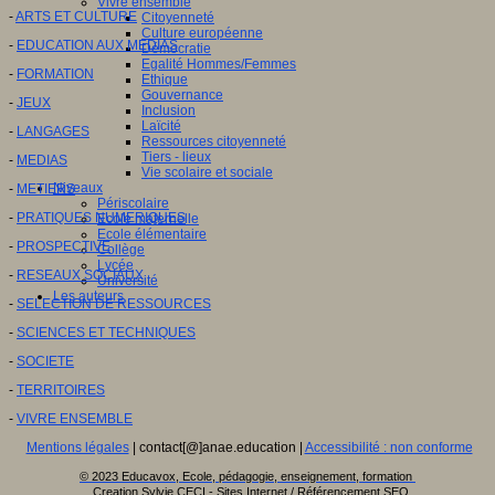
Vivre ensemble
-
ARTS ET CULTURE
Citoyenneté
Culture européenne
-
EDUCATION AUX MEDIAS
Démocratie
Egalité Hommes/Femmes
-
FORMATION
Ethique
Gouvernance
-
JEUX
Inclusion
Laïcité
-
LANGAGES
Ressources citoyenneté
Tiers - lieux
-
MEDIAS
Vie scolaire et sociale
Niveaux
-
METIERS
Périscolaire
-
PRATIQUES NUMERIQUES
Ecole maternelle
Ecole élémentaire
-
PROSPECTIVE
Collège
Lycée
-
RESEAUX SOCIAUX
Université
Les auteurs
-
SELECTION DE RESSOURCES
-
SCIENCES ET TECHNIQUES
-
SOCIETE
-
TERRITOIRES
-
VIVRE ENSEMBLE
Mentions légales
| contact[@]anae.education |
Accessibilité : non conforme
© 2023 Educavox, Ecole, pédagogie, enseignement, formation
Creation Sylvie CECI - Sites Internet / Référencement SEO