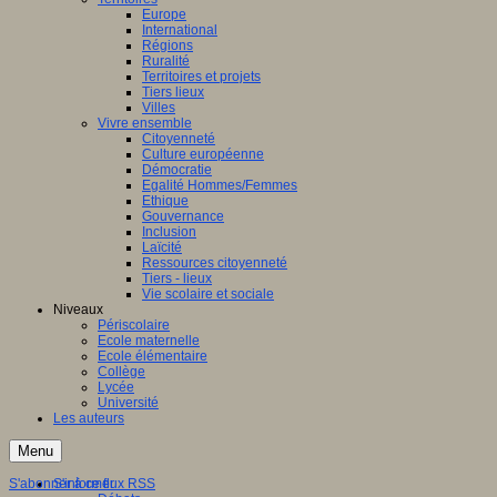
Europe
International
e
:
Régions
Ruralité
on
Territoires et projets
lle-
Tiers lieux
aine
Villes
Vivre ensemble
Citoyenneté
Culture européenne
Démocratie
Egalité Hommes/Femmes
ns
Ethique
Gouvernance
nale
Inclusion
Laïcité
Ressources citoyenneté
Tiers - lieux
Vie scolaire et sociale
Niveaux
res
Périscolaire
Ecole maternelle
Ecole élémentaire
Collège
il
Lycée
nal
Université
Les auteurs
s
Menu
cipants
S'abonner à ce flux RSS
S'informer