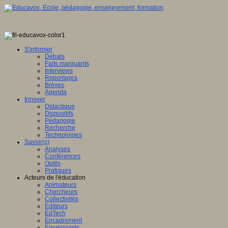
e
ée
S'informer
Débats
Faits marquants
Interviews
eurs.
Reportages
Brèves
Agenda
Innover
Didactique
ipt
Dispositifs
Pédagogie
Recherche
er.
"
Technologies
Savoir(s)
Service
Analyses
Conférences
Outils
le-
Pratiques
ne"
Acteurs de l'éducation
Animateurs
"true"
Chercheurs
WBGd-
Collectivités
Editeurs
EdTech
Encadrement
Enseignants