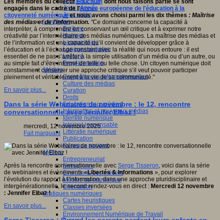
Jeux 4/12 ans
Les membres du collectif
Educnum
dont nous faisons partie se sont
Jeux sérieux
engagés dans le cadre de l'
Année européenne de l'éducation à la
Jeux vidéo
citoyenneté numérique
et nous avons choisi parmi les dix thèmes
: Maîtrise
Langages
des médias et de l’information.
"
Ce domaine concerne la capacité à
Ecriture
interpréter, à comprendre en conservant un œil critique et à exprimer notre
Humour
créativité par l’intermédiaire des médias numériques. La maîtrise des médias et
Langue orale
de l’information est une capacité qu’il convient de développer grâce à
Langues vivantes
l’éducation et à l’échange constant avec la réalité qui nous entoure : il est
Lecture
essentiel de ne pas s’arrêter à la simple utilisation d’un média ou d’un autre, ou
Programmation
au simple fait
d’être informé
de telle ou telle chose. Un citoyen numérique doit
Médias
constamment conserver une approche critique s’il veut pouvoir participer
Compétences informationnelles
pleinement et véritablement à la vie de sa communauté."
Culture des médias
En savoir plus...
Curation
Droits
Dans la série Webinaires de novembre : le 12, rencontre
Education aux médias
Information et nouveaux médias
conversationnelle avec Jennifer Elbaz !
Identité numérique
Internet responsable
mercredi, 12 novembre 2025
Littératie numérique
Fait marquant
Publication
Réseaux sociaux
Métiers
Entrepreneuriat
Après la rencontre conversationnelle avec
Serge Tisseron
, voici dans la série
Entreprises
de webinaires et évènements «
Libertés & Informations
», pour explorer
Evolutions des métiers
l’évolution du rapport à l’information, dans une approche pluridisciplinaire et
Métiers du numérique
intergénérationnelle, le second rendez-vous en direct :
Mercredi 12 novembre
Orientation
: Jennifer Elbaz !
Pratiques numériques
Cartes heuristiques
En savoir plus...
Classes inversées
Environnement Numérique de Travail