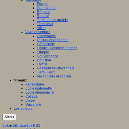
Europe
International
Régions
Ruralité
Territoires et projets
Tiers lieux
Villes
Vivre ensemble
Citoyenneté
Culture européenne
Démocratie
Egalité Hommes/Femmes
Ethique
Gouvernance
Inclusion
Laïcité
Ressources citoyenneté
Tiers - lieux
Vie scolaire et sociale
Niveaux
Périscolaire
Ecole maternelle
Ecole élémentaire
Collège
Lycée
Université
Les auteurs
Menu
S'abonner à ce flux RSS
S'informer