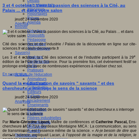
Débats
Faits marquants
3 et 4 octobre : Vivez la passion des sciences à la Cité, au
Interviews
Palais ... et dans votre salon
Reportages
Brèves
jeudi, 24 septembre 2020
Agenda
Agenda
Innover
Didactique
Dispositifs
Pédagogie
Recherche
Cité des sciences et de l’industrie / Palais de la découverte en ligne sur cite-
Technologies
sciences.fr et palais-decouverte.fr
Savoir(s)
e
Analyses
Les 3 et 4 octobre, la Cité des sciences et de l’industrie participent à la 29
Conférences
édition de la Fête de la Science. Pour la première fois, cet événement festif se
Outils
prolonge en ligne avec de nombreuses expériences à réaliser chez soi.
Pratiques
En savoir plus...
Acteurs de l'éducation
Animateurs
Quand la médiatisation de savoirs “ savants ” et des
Chercheurs
Collectivités
chercheur.e.s interroge le sens de la science
Editeurs
EdTech
jeudi, 24 septembre 2020
Encadrement
Analyses
Enseignants
Entreprises
Etudiants
Filières industrielles
Par
Marie-Christine Lipani,
Maître de conférences et
Catherine Pascal,
Ens-
Institutionnels
chercheure MCF 71U. Bordeaux Montaigne MICA : La communication, au sens
Médiateurs
de transmission, est l’essence même de la science.
« Ai-je besoin de dire que
Parents
dans la science
, expliquait Lacan,
à l’opposé de la magie et de la religion, le
Thématiques