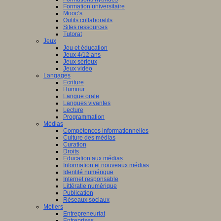
Formation universitaire
Mooc’s
Outils collaboratifs
Sites ressources
Tutorat
Jeux
Jeu et éducation
Jeux 4/12 ans
Jeux sérieux
Jeux vidéo
Langages
Ecriture
Humour
Langue orale
Langues vivantes
Lecture
Programmation
Médias
Compétences informationnelles
Culture des médias
Curation
Droits
Education aux médias
Information et nouveaux médias
Identité numérique
Internet responsable
Littératie numérique
Publication
Réseaux sociaux
Métiers
Entrepreneuriat
Entreprises