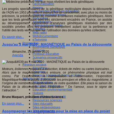
Fablab
Géolocalisation
Images
Les progrès spectaculaires de la génétique moléculaire depuis la découverte
Les mondes virtuels en éducation
de l'ADN en 1953 permettent aujourd'hui de caractériser, avec plus ou moins de
Pratiques collaboratives
précision, la prédisposition de l'homme à certaines maladies génétiques. Alors
Podcasting
que les tests génétiques sont très strictement encadrés en France, on assiste
Smartphones
au développement exponentiel d'analyses génétiques réalisées par des
Tableaux numériques
sociétés privées dont les pratiques interpellent autant sur la pertinence et
Tablettes
l'utilité des tests vendus que sur l'utilisation des données qu'elles collectent.
Web radio
Webdocumentaire
En savoir plus...
eTwinning
Prospective
Jusqu'au 3 mai 2020 : MAGNÉTIQUE au Palais de la découverte
Ecosystème numérique
Espaces
dimanche, 19 janvier 2020
Politique éducative
Agenda
Scénarios prospectifs
Temps
Réseaux sociaux
Algorithme
Moteurs, éoliennes, plaques à induction, tickets de métro ou cartes bancaires…
Données
A
lors que le magnétisme nous entoure, ce phénomène physique est mal
Réseaux sociaux et champ scolaire
connu. Par
l’expérience, la manipulation et l’observation, l’exposition
Sélection de ressources
Magnétique
invite le
public à découvrir les principes et effets du magnétisme, à
Bibliographies
l’origine de nombreuses
applications de notre quotidien. Elle place la saison du
Education artistique
Palais de la découverte,
avec l’exposition "
De l’amour
, sous le signe de
Education environnementale
l’attraction ".
Histoire
Ressources citoyenneté
Bruno Maquart, président d’Universcience
.
Ressources sciences
En savoir plus...
Sites éducatifs
Sites pédagogiques
Accompagner les enseignants pour la mise en place du projet
Sites ressources