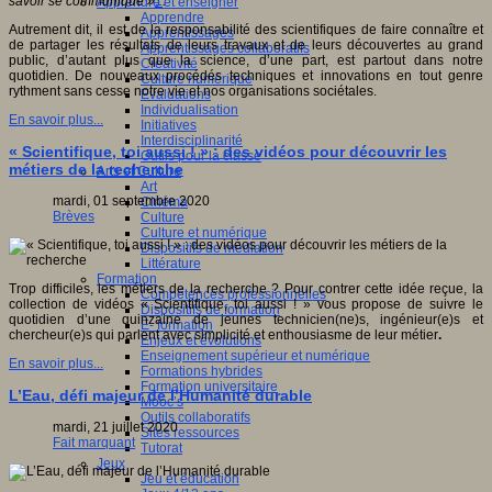
savoir se communique »
1
.
Apprendre et enseigner
Apprendre
Autrement dit, il est de la responsabilité des scientifiques de faire connaître et
Apprentissages
de partager les résultats de leurs travaux et de leurs découvertes au grand
Apprentissages collaboratifs
public, d’autant plus que la science, d’une part, est partout dans notre
Créativité
quotidien. De nouveaux procédés techniques et innovations en tout genre
Culture numérique
rythment sans cesse notre vie et nos organisations sociétales.
Evaluations
Individualisation
En savoir plus...
Initiatives
Interdisciplinarité
« Scientifique, toi aussi ! » : des vidéos pour découvrir les
Outils pour la classe
métiers de la recherche
Arts et Culture
Art
mardi, 01 septembre 2020
Cinéma
Brèves
Culture
Culture et numérique
Dispositifs de médiation
Littérature
Formation
Trop difficiles, les métiers de la recherche ? Pour contrer cette idée reçue, la
Compétences professionnelles
collection de vidéos « Scientifique, toi aussi ! » vous propose de suivre le
Dispositifs de formation
quotidien d’une quinzaine de jeunes technicien(ne)s, ingénieur(e)s et
E- formation
chercheur(e)s qui parlent avec simplicité et enthousiasme de leur métier
.
Enjeux et évolutions
Enseignement supérieur et numérique
En savoir plus...
Formations hybrides
Formation universitaire
L’Eau, défi majeur de l’Humanité durable
Mooc’s
Outils collaboratifs
mardi, 21 juillet 2020
Sites ressources
Fait marquant
Tutorat
Jeux
Jeu et éducation