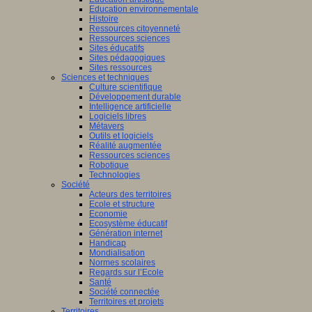
Education environnementale
Histoire
Ressources citoyenneté
Ressources sciences
Sites éducatifs
Sites pédagogiques
Sites ressources
Sciences et techniques
Culture scientifique
Développement durable
Intelligence artificielle
Logiciels libres
Métavers
Outils et logiciels
Réalité augmentée
Ressources sciences
Robotique
Technologies
Société
Acteurs des territoires
Ecole et structure
Economie
Ecosystème éducatif
Génération internet
Handicap
Mondialisation
Normes scolaires
Regards sur l’Ecole
Santé
Société connectée
Territoires et projets
Territoires