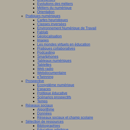
Evolutions des métiers
Métiers du numérique
Orientation
Pratiques numériques
Cartes heuristiques
Classes inversées
Environnement Numérique de Travail
Fablab
Géolocalisation
Images
Les mondes virtuels en éducation
Pratiques collaboratives
Podcasting
Smartphones
Tableaux numériques
Tablettes
Web radio
Webdocumentaire
eTwinning
Prospective
Ecosystème numérique
Espaces
Politique éducative
Scénarios prospectifs
Temps
Réseaux sociaux
Algorithme
Données
Réseaux sociaux et champ scolaire
Sélection de ressources
Bibliographies
Education artistique