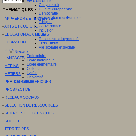
Vivre ensemble
Citoyenneté
Culture européenne
THEMATIQUES
Démocratie
Egalité Hommes/Femmes
-
APPRENDRE ET ENSEIGNER
Ethique
Gouvernance
-
ARTS ET CULTURE
Inclusion
-
EDUCATION AUX MEDIAS
Laïcité
Ressources citoyenneté
-
FORMATION
Tiers - lieux
Vie scolaire et sociale
-
JEUX
Niveaux
Périscolaire
-
LANGAGES
Ecole maternelle
Ecole élémentaire
-
MEDIAS
Collège
Lycée
-
METIERS
Université
Les auteurs
-
PRATIQUES NUMERIQUES
-
PROSPECTIVE
-
RESEAUX SOCIAUX
-
SELECTION DE RESSOURCES
-
SCIENCES ET TECHNIQUES
-
SOCIETE
-
TERRITOIRES