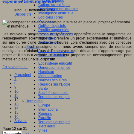
Sciences et techniques
expérimental et numérique
Culture scientifique
Développement durable
lundi, 11 novembre 2019
Intelligence artificielle
Dispositifs
Logiciels libres
Métavers
Outils et logiciels
Réalité augmentée
Les nouveaux programmes du lycée font apparaître dans le programme de
Ressources sciences
l'enseignement scientifique de première un projet expérimental et numérique
Robotique
sur une durée d'une douzaine d'heures. Lors d'échanges avec des collègues
Technologies
concernés par cet enseignement, nous avons compris que de nombreux
Société
enseignants n'étaient pas à l'aise avec cette démarche d'apprentissage par
Acteurs des territoires
projet et il nous a semble utile de leur proposer un accompagnement pour
Ecole et structure
mettre en place une tel dispositif.
Economie
Ecosystème éducatif
En savoir plus...
Génération internet
Handicap
Précédent
Mondialisation
7
Normes scolaires
8
Regards sur l’Ecole
9
Santé
10
Société connectée
11
Territoires et projets
12
Territoires
13
Europe
14
International
15
Régions
16
Ruralité
Suivant
Territoires et projets
Tiers lieux
Page 12 sur 31
Villes