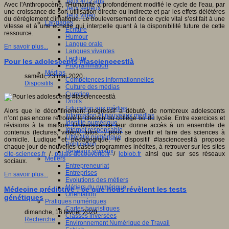
Jeux 4/12 ans
Avec l'Anthropocène, l'Humanité a profondément modifié le cycle de l'eau, par
Jeux sérieux
une croissance de son utilisation directe ou indirecte et par les effets délétères
Jeux vidéo
du dérèglement climatique. Le bouleversement de ce cycle vital s’est fait à une
Langages
vitesse et à une échelle qui interpelle quant à la disponibilité future de cette
Ecriture
ressource.
Humour
Langue orale
En savoir plus...
Langues vivantes
Lecture
Pour les adolescents #lascienceestlà
Programmation
Médias
samedi, 23 mai 2020
Compétences informationnelles
Dispositifs
Culture des médias
Curation
Droits
Education aux médias
Alors que le déconfinement progressif a débuté, de nombreux adolescents
Information et nouveaux médias
n’ont pas encore retrouvé le chemin du collège ou du lycée. Entre exercices et
Identité numérique
révisions à la maison, Universcience leur donne accès à un ensemble de
Internet responsable
contenus (lectures, vidéos, tutos…) pour se divertir et faire des sciences à
Littératie numérique
domicile. Ludique et pédagogique, le dispositif #lascienceestlà propose
Publication
chaque jour de nouvelles cases programmes inédites, à retrouver sur les sites
Réseaux sociaux
cite-sciences.fr
/
palais-decouverte.fr
/
leblob.fr
ainsi que sur ses réseaux
Métiers
sociaux.
Entrepreneuriat
Entreprises
En savoir plus...
Evolutions des métiers
Métiers du numérique
Médecine prédictive : ce que nous révèlent les tests
Orientation
génétiques
Pratiques numériques
Cartes heuristiques
dimanche, 16 février 2020
Classes inversées
Recherche
Environnement Numérique de Travail