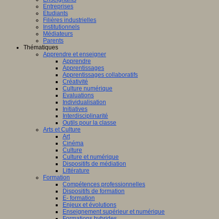
Entreprises
Etudiants
Filières industrielles
Institutionnels
Médiateurs
Parents
Thématiques
Apprendre et enseigner
Apprendre
Apprentissages
Apprentissages collaboratifs
Créativité
Culture numérique
Evaluations
Individualisation
Initiatives
Interdisciplinarité
Outils pour la classe
Arts et Culture
Art
Cinéma
Culture
Culture et numérique
Dispositifs de médiation
Littérature
Formation
Compétences professionnelles
Dispositifs de formation
E- formation
Enjeux et évolutions
Enseignement supérieur et numérique
Formations hybrides